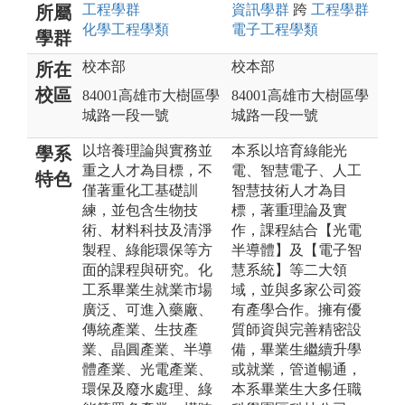
工程
學群
資訊
學群
跨
工程
學群
所屬
化學工程
學類
電子工程
學類
學群
校本部
校本部
所在
校區
84001高雄市大樹區學
84001高雄市大樹區學
城路一段一號
城路一段一號
以培養理論與實務並
本系以培育綠能光
學系
重之人才為目標，不
電、智慧電子、人工
特色
僅著重化工基礎訓
智慧技術人才為目
練，並包含生物技
標，著重理論及實
術、材料科技及清淨
作，課程結合【光電
製程、綠能環保等方
半導體】及【電子智
面的課程與研究。化
慧系統】等二大領
工系畢業生就業市場
域，並與多家公司簽
廣泛、可進入藥廠、
有產學合作。擁有優
傳統產業、生技產
質師資與完善精密設
業、晶圓產業、半導
備，畢業生繼續升學
體產業、光電產業、
或就業，管道暢通，
環保及廢水處理、綠
本系畢業生大多任職