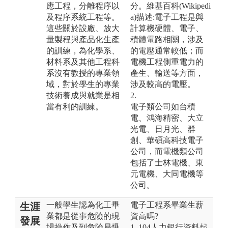
應工程，分離程序以
分。維基百科(Wikipedi
及程序系統工程等。
a)描述:電子工程是與
這些關於設廠、放大
計算機硬體、電子、
量製程與產品化生產
積體電路相關，涉及
的訓練，為化學系、
的電壓通常較低；而
材料系及其他工程科
電機工程側重電力的
系沒有教授的專業領
產生、輸送等方面，
域，對於學生的專業
涉及較高的電壓。
技術養成與就業是相
2.
當有利的訓練。
電子類公司如台積
電、鴻海精密、大立
光電、日月光、群
創、華碩高科技電子
公司，而電機類公司
包括了士林電機、東
元電機、大同電機等
公司。
一般學生認為化工畢
電子工程系畢業生薪
生涯
業都是從事危險的現
資高嗎?
發展
場操作及到危險易爆
1. 104人力銀行資料起