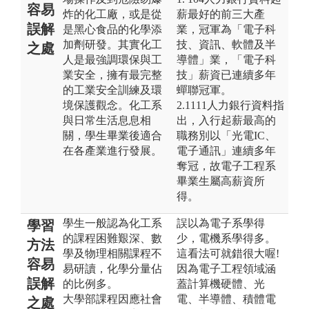
容易
炸的化工廠，或是從
薪最好的前三大產
誤解
是黑心食品的化學添
業，冠軍為「電子科
加劑研發。其實化工
技、資訊、軟體及半
之處
人是最強調環保與工
導體」業，「電子科
業安全，擁有最完整
技」薪資已連續多年
的工業安全訓練及環
蟬聯冠軍。
境保護觀念。化工系
2.1111人力銀行資料指
與日常生活息息相
出，入行起薪最高的
關，學生畢業後適合
職務別以「光電IC、
在各產業進行發展。
電子通訊」連續多年
奪冠，故電子工程系
畢業生屬高薪資所
得。
學生一般認為化工系
誤以為電子系學得
學習
的課程困難艱深、數
少，電機系學得多。
方法
學及物理相關課程不
這看法可就錯很大喔!
容易
易研讀，化學分量佔
因為電子工程領域涵
誤解
的比例多。
蓋計算機硬體、光
大學部課程因應社會
電、半導體、積體電
之處