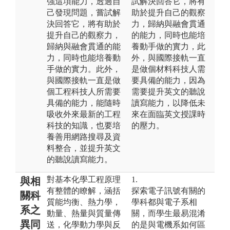
強這項能力，透過自
試解決回答它，將有
己發現問題，嘗試解
助於提升自己的觀察
決回答它，將有助於
力，歸納與融會貫通
提升自己的觀察力，
的能力，同時也能培
歸納與融會貫通的能
養動手做的實力，此
力，同時也能培養動
外，與國際接軌一直
手做的實力。此外，
是做個材料科技人需
與國際接軌一直是做
要具備的能力，因為
個工程科技人所需要
需要提升英文的聽說
具備的能力，能隨時
讀寫能力，以降低未
吸收外來最新的工程
來在面臨英文授課時
科技的知識，也要培
的壓力。
養善用網路搜尋及資
料整合，並提升英文
的聽說讀寫能力。
對基本化學工程原理
1.
與相
有整體的瞭解，涵括
探索電子訊號有關的
關科
質能均衡、熱力學，
學科都與電子系相
系之
動量、熱量與質量傳
關，而學生最易混淆
異同
送，化學動力學與反
的是與電機系如何區