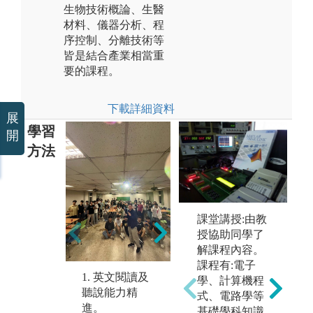
生物技術概論、生醫
材料、儀器分析、程
序控制、分離技術等
皆是結合產業相當重
要的課程。
下載詳細資料
展
學習
開
方法
2. 需培養基本
課堂講授:由教
數學及物理觀
授協助同學了
念，以應用於
解課程內容。
工程理論之學
課程有:電子
1. 英文閱讀及
3
習。
學、計算機程
聽說能力精
尋
式、電路學等
進。
合
基礎學科知識