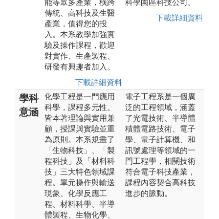
能等眾多產業，橫跨
科學園區科技公司。
傳統、高科技及生醫
下載詳細資料
產業，值得您的投
入。本系教學加強實
驗及操作課程，歡迎
對實作、生產製程、
研發有興趣者加入。
下載詳細資料
化學工程是一門應用
電子工程系是一個廣
學科
科學，課程多元性。
泛的工程領域，涵蓋
意涵
皆本著理論與實用兼
了光電技術、半導體
顧，授課與實驗並重
積體電路技術、電子
為原則。本系規畫了
學、電子計算機、和
「生物科技」、「製
訊號處理等領域的一
程科技」及「材料科
門工程學，相關技術
技」三大特色領域課
符合電子科技產業，
程。單元操作與輸送
課程內容契合高科技
現象、化學反應工
進步的脈動。
程、材料科學、半導
體製程、生物化學、