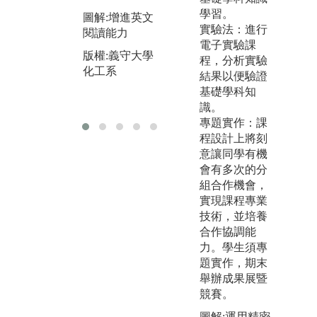
圖解:培養基本
新
學習。
圖解:增進英文
數學及物理觀
運
實驗法：進行
閱讀能力
念
電子實驗課
圖
版權:義守大學
版權:義守大學
程，分析實驗
及
化工系
化工系
結果以便驗證
版
基礎學科知
化
識。
專題實作：課
程設計上將刻
意讓同學有機
會有多次的分
組合作機會，
實現課程專業
技術，並培養
合作協調能
力。學生須專
題實作，期末
舉辦成果展暨
競賽。
圖解:運用精密