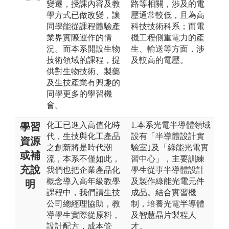
變遷，授課內容及教
路等相關，涉及的電
學方式已做改變，讓
壓通常較低，且為高
同學能從課程體驗產
科技技術科系；而電
業界實際運作的情
機工程側重電力的產
況。而本系開設生物
生、輸送等方面，涉
技術領域的課程，提
及較高的電壓。
供對生物技術、製藥
及生技產業有興趣的
同學更多的學習機
會。
化工已進入高值化時
1.本系光電半導體領域
學習
代，生技與化工產品
設有「半導體設計實
資源
之創新將是時代潮
驗室｣及「綠能光電實
或補
流，本系不僅如此，
習中心」，主要訓練
充說
我們也把企業產品化
學生從事半導體設計
概念導入高年級教學
及製作綠能光電元件
明
課程中，我們請生技
成品。結合實習機
公司總經理協助，教
制，培養光電半導體
導學生實際從原料，
及智慧晶片製程人
設計配方，成本管
才。