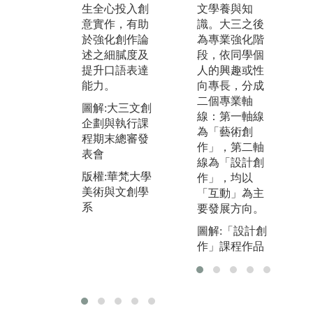
程
學生統籌規
文學養與知
生全心投入創
師
劃，實際參與
識。大三之後
意實作，有助
參
設計、佈置展
為專業強化階
於強化創作論
大
場，並具備行
段，依同學個
述之細膩度及
並
銷作品的能
人的興趣或性
提升口語表達
給
力。
向專長，分成
能力。
助
二個專業軸
圖解:畢業展於
圖解:大三文創
後
線：第一軸線
松山文創園區
企劃與執行課
外
為「藝術創
舉行
程期末總審發
取
作」，第二軸
表會
版權:華梵大學
位
線為「設計創
美術與文創學
版權:華梵大學
作」，均以
圖
系
美術與文創學
「互動」為主
交
系
要發展方向。
士
機
圖解:「設計創
作」課程作品
版
美
系