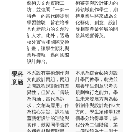
藝術與文創實踐工
術審美與設計能力的
坊，並強調「一師一
跨領域創作學生，期
特色」的當代師徒制
待畢業生將來成為文
學習體驗，旨在培養
化藝術、創意、設計
具創新能力的文創設
等相關產業領域的開
計人才。此外，透過
發與經營菁英。
校外實習和國際交換
計畫，讓學生順利與
業界接軌，邁向國際
設計舞台。
本系設有美術創作與
本系為綜合藝術與設
學科
文創設計兩組，兩組
計學門教學，刺激並
意涵
之間課程規劃雖有差
培養學生創意思考與
異性，但皆以「傳統
規劃執行之能力。學
為內涵，當代為訴
生未來發展方向為藝
求，文創為應用」作
術創作與設計創作2大
為核心宗旨。課程涵
方向。學生須修畢128
蓋藝術設計的理論與
個學分始得畢業，課
實作，鼓勵同學嘗試
程分為二個階段，第
各種媒材與實踐體
一個階段為大一與大