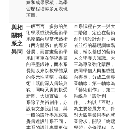
練和成果累積，為學
習歷程增添多元表現
項目。
一般而言，多數的美
本系課程在大一與大
與相
術學系或視覺藝術學
二階段，定位在藝術
關科
系較偏向現當代藝術
創作與設計創作，兩
系之
（西方體系）的專業
者並行的基礎訓練階
異同
發展，而書畫藝術學
段，輔以基礎的藝術
系則著重在傳統書畫
人文學養與知識。大
的筆墨鍛鍊，而本系
三為專業強化階段，
長期以來以教學體系
依同學個人興趣或性
的多元性著稱，在藝
向專長，分成二個專
術上既能深入傳統典
業軸線：第一軸線為
範，同時又勇於接受
「藝術創作」，第二
新潮、大膽實驗。本
軸線為「設計創
系除了美術創作，亦
作」，均以「互動」
設有文創設計組。與
為主要發展方向。針
一般的設計學系或視
對大四畢業同學的就
覺傳達設計系不同，
業需求，開設「終端
本系的設計專業更偏
學習」必修課程，以