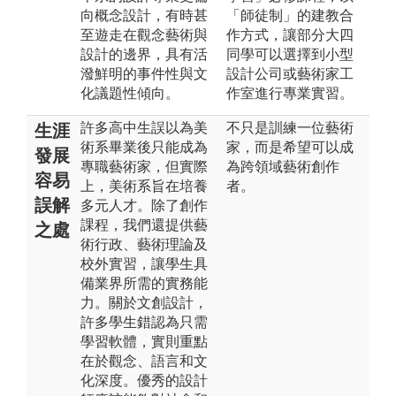
向概念設計，有時甚
「師徒制」的建教合
至遊走在觀念藝術與
作方式，讓部分大四
設計的邊界，具有活
同學可以選擇到小型
潑鮮明的事件性與文
設計公司或藝術家工
化議題性傾向。
作室進行專業實習。
許多高中生誤以為美
不只是訓練一位藝術
生涯
術系畢業後只能成為
家，而是希望可以成
發展
專職藝術家，但實際
為跨領域藝術創作
容易
上，美術系旨在培養
者。
誤解
多元人才。除了創作
課程，我們還提供藝
之處
術行政、藝術理論及
校外實習，讓學生具
備業界所需的實務能
力。關於文創設計，
許多學生錯認為只需
學習軟體，實則重點
在於觀念、語言和文
化深度。優秀的設計