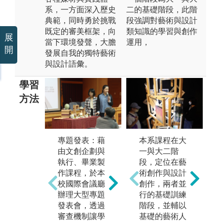
系，一方面深入歷史
二的基礎階段，此階
典範，同時勇於挑戰
段強調對藝術與設計
既定的審美框架，向
類知識的學習與創作
展
當下環境發聲，大膽
運用，
開
發展自我的獨特藝術
與設計語彙。
學習
方法
本系課程在大
專題發表：藉
國
校外展演：除
一與大二階
由文創企劃與
系
專題審查的創
段，定位在藝
執行、畢業製
題
作論述及作品
術創作與設計
作課程，於本
國
表達能力外，
創作，兩者並
校國際會議廳
交
更透過校外展
行的基礎訓練
辦理大型專題
辦
發表學習成
階段，並輔以
發表會，透過
及
效，藉此訓練
基礎的藝術人
審查機制讓學