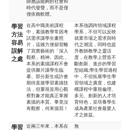
師應該能夠對社會和
時代發聲，而不是僅
僅依賴軟體。
在高中職美術課程
本系強調跨領域課程
學習
中，素描教學常因考
學系，不但可以反映
方法
試需求讓學生畫照
就業市場之需求與時
容易
片，這雖方便卻背離
代之潮流，同時也提
誤解
了寫實藝術的「深入
升教師教學之靈活
觀察」精神。因此，
度，在教學上營造不
之處
本系的素描課程不會
斷創新、進步的學習
提供圖片讓學生臨
型組織;學生學習過程
摹。部分新生或許會
中，不但拓展學生學
期待直接學習素描技
習領域之廣度，也建
法，但重視並用心觀
構課程中重視倫理、
察對象才能真正掌握
多元、創新的人才培
素描的本質。畢竟沒
育特色，並培養學生
有觀察，何來描寫！
成為產業社會最愛人
才之效益。
近兩三年來，本系在
無
學習