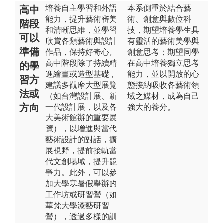
培養自主學習和外語
本系側重於結合藝
高中
能力，提升藝術審美
術、創意與數位科
階段
和清晰思維，並學習
技，期望培養學生具
可以
欣賞各類藝術與設計
有靈活的藝術美學與
準備
作品，保持好奇心。
創意思考；期望同學
高中階段除了持續精
在高中培養獨立思考
的學
進繪畫或造型基礎，
能力，並以開放的心
習方
建議多觀摩大型展覽
態接納吸收各藝術領
法或
（如台灣設計展、新
域之媒材，成為自己
方向
一代設計展，以及各
強大的養分。
大美術館辦的重要展
覽），以增進與當代
藝術設計的對話，擴
展視野，提前接軌當
代文創場域，提升競
爭力。此外，可以參
加大學寒暑假舉辦的
工作坊或研習營（如
華梵大學漆藝研習
營），透過多樣的訓