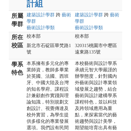
計組
建築設計
學群
跨
藝術
建築設計
學群
跨
藝術
所屬
學群
學群
學群
藝術設計
學類
藝術設計
學類
校本部
校本部
所在
校區
新北市石碇區華梵路1
320315桃園市中壢區
號
遠東路135號
本系擁有多元化的專
本校藝術與設計學系
學系
業師資，教師多畢業
承續元智大學嚴謹的
特色
於英國、法國、西班
辦學態度，針對國內
牙、中國大陸及台灣
外藝術與設計專業領
的知名學府。課程設
域發展之趨勢，結合
計兼顧創作實踐與理
藝術與設計建構學系
論知識，特別規劃文
課程特色，並以科技
創設計、視覺傳達及
及跨領域應用為重
校外實習，為學生提
點，來探索當代的藝
供多樣化的專業發展
術趨勢與設計美學，
選項。我們設有民間
期望能培育出具有藝