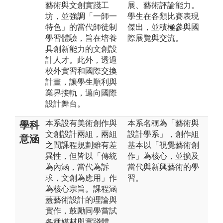
藝術與文創實踐工
展、藝術評論能力。
坊，並強調「一師一
學生在各類比賽表現
特色」的當代師徒制
傑出，並積極參與國
學習體驗，旨在培養
際展覽與交流。
具創新能力的文創設
計人才。此外，透過
校外實習和國際交換
計畫，讓學生順利與
業界接軌，邁向國際
設計舞台。
本系設有美術創作與
本系名稱為「藝術與
學科
文創設計兩組，兩組
設計學系」，創作組
意涵
之間課程規劃雖有差
基本以「視覺藝術創
異性，但皆以「傳統
作」為核心，並擴及
為內涵，當代為訴
當代與新興藝術的學
求，文創為應用」作
習。
為核心宗旨。課程涵
蓋藝術設計的理論與
實作，鼓勵同學嘗試
各種媒材與實踐體