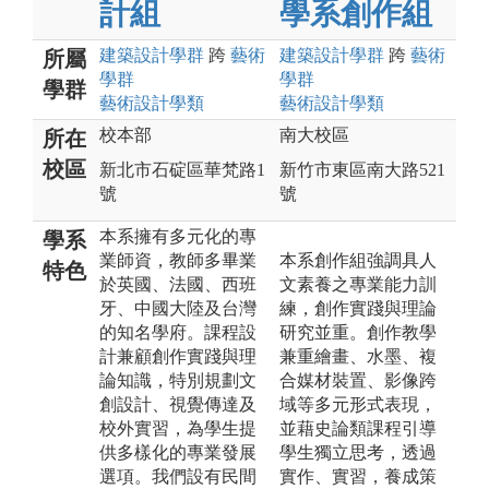
計組
學系創作組
建築設計
學群
跨
藝術
建築設計
學群
跨
藝術
所屬
學群
學群
學群
藝術設計
學類
藝術設計
學類
校本部
南大校區
所在
校區
新北市石碇區華梵路1
新竹市東區南大路521
號
號
本系擁有多元化的專
學系
業師資，教師多畢業
本系創作組強調具人
特色
於英國、法國、西班
文素養之專業能力訓
牙、中國大陸及台灣
練，創作實踐與理論
的知名學府。課程設
研究並重。創作教學
計兼顧創作實踐與理
兼重繪畫、水墨、複
論知識，特別規劃文
合媒材裝置、影像跨
創設計、視覺傳達及
域等多元形式表現，
校外實習，為學生提
並藉史論類課程引導
供多樣化的專業發展
學生獨立思考，透過
選項。我們設有民間
實作、實習，養成策