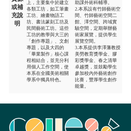
上，主要集中於建立
助課外術科輔導。
或補
各類工坊，如工筆畫
2.本系設有竹師藝術空
充說
工坊、繪畫物語工
間、竹師藝術空間二
坊、書法篆刻工坊及
館、澤空間、跨域實
明
民間藝術工坊。這些
驗空間，定期舉辦藝
工坊的教學與大三的
術家展覽，提供學生
「創作專題」、文創
展覽空間。
專題，以及大四的
3.本系提供李澤藩教授
「畢業製作」核心課
美勞教育獎學金、膠
程相結合，並充分利
彩獎學金、春之清華
用個人工作空間，使
卓越獎，並鼓勵學生
本系在全國美術相關
參加校內外藝術創作
學系中獨具特色。
比賽，豐厚學生創作
能量。