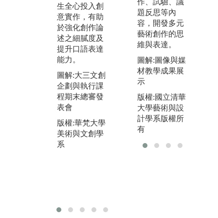
程
學生統籌規
作、試驗、議
生全心投入創
師
劃，實際參與
題反思等內
意實作，有助
參
設計、佈置展
容，開發多元
於強化創作論
大
場，並具備行
藝術創作的思
述之細膩度及
並
銷作品的能
維與表達。
提升口語表達
給
力。
能力。
圖解:圖像與媒
助
圖解:畢業展於
材教學成果展
圖解:大三文創
後
松山文創園區
示
企劃與執行課
外
舉行
程期末總審發
版權:國立清華
取
表會
版權:華梵大學
大學藝術與設
位
美術與文創學
計學系版權所
版權:華梵大學
圖
系
有
美術與文創學
交
系
士
機
版
美
系