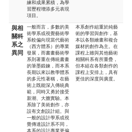
練和成果累積，為學
習歷程增添多元表現
項目。
一般而言，多數的美
本系創作組重於純藝
與相
術學系或視覺藝術學
術的學習與創作，基
關科
系較偏向現當代藝術
本以各類繪畫和複合
系之
（西方體系）的專業
媒材的創作為主。在
異同
發展，而書畫藝術學
課程上雖與其他藝術
系則著重在傳統書畫
相關科系有所重疊，
的筆墨鍛鍊，而本系
但本組在各類創作的
長期以來以教學體系
課程上安排上，具有
的多元性著稱，在藝
更佳的深度與廣度。
術上既能深入傳統典
範，同時又勇於接受
新潮、大膽實驗。本
系除了美術創作，亦
設有文創設計組。與
一般的設計學系或視
覺傳達設計系不同，
本系的設計專業更偏