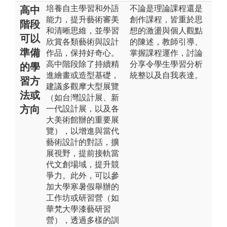
培養自主學習和外語
不論是理論課程還是
高中
能力，提升藝術審美
創作課程，皆重於思
階段
和清晰思維，並學習
想的激盪與個人觀點
可以
欣賞各類藝術與設計
的陳述，教師引導、
準備
作品，保持好奇心。
掌握課程運作，討論
高中階段除了持續精
分享令學生學習分析
的學
進繪畫或造型基礎，
統整以及自我表達。
習方
建議多觀摩大型展覽
法或
（如台灣設計展、新
方向
一代設計展，以及各
大美術館辦的重要展
覽），以增進與當代
藝術設計的對話，擴
展視野，提前接軌當
代文創場域，提升競
爭力。此外，可以參
加大學寒暑假舉辦的
工作坊或研習營（如
華梵大學漆藝研習
營），透過多樣的訓