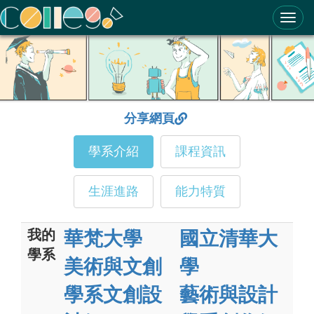
ColleGo! 大學選才與高中育才輔助系統
分享網頁
學系介紹
課程資訊
生涯進路
能力特質
我的
華梵大學
國立清華大
學系
美術與文創
學
學系文創設
藝術與設計