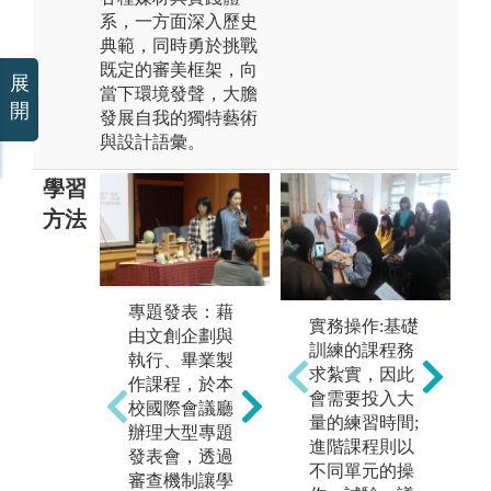
系，一方面深入歷史
典範，同時勇於挑戰
既定的審美框架，向
展
當下環境發聲，大膽
開
發展自我的獨特藝術
與設計語彙。
學習
方法
專題發表：藉
國
校外展演：除
實務操作:基礎
由文創企劃與
系
專題審查的創
訓練的課程務
執行、畢業製
題
作論述及作品
求紮實，因此
作課程，於本
國
表達能力外，
會需要投入大
校國際會議廳
交
更透過校外展
量的練習時間;
辦理大型專題
辦
發表學習成
進階課程則以
發表會，透過
及
效，藉此訓練
不同單元的操
審查機制讓學