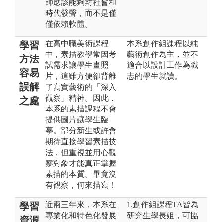
師應該能夠對社會和
時代發聲，而不是僅
僅依賴軟體。
在高中職美術課程
本系創作組課程以純
學習
中，素描教學常因考
藝術創作為主，並不
方法
試需求讓學生畫照
適合以設計工作為職
容易
片，這雖方便卻背離
志的學生就讀。
誤解
了寫實藝術的「深入
觀察」精神。因此，
之處
本系的素描課程不會
提供圖片讓學生臨
摹。部分新生或許會
期待直接學習素描技
法，但重視並用心觀
察對象才能真正掌握
素描的本質。畢竟沒
有觀察，何來描寫！
近兩三年來，本系在
1.創作組課程TA皆為
學習
專業化和特色化發展
研究生學長姐，可協
資源