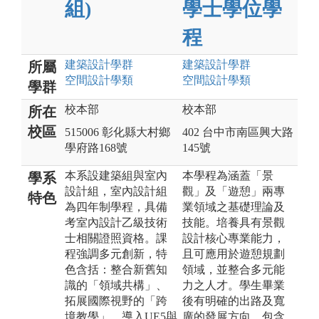
組)
學士學位學
程
建築設計
學群
建築設計
學群
所屬
空間設計
學類
空間設計
學類
學群
校本部
校本部
所在
校區
515006 彰化縣大村鄉
402 台中市南區興大路
學府路168號
145號
本系設建築組與室內
本學程為涵蓋「景
學系
設計組，室內設計組
觀」及「遊憩」兩專
特色
為四年制學程，具備
業領域之基礎理論及
考室內設計乙級技術
技能。培養具有景觀
士相關證照資格。課
設計核心專業能力，
程強調多元創新，特
且可應用於遊憩規劃
色含括：整合新舊知
領域，並整合多元能
識的「領域共構」、
力之人才。學生畢業
拓展國際視野的「跨
後有明確的出路及寬
境教學」、導入UE5與
廣的發展方向，包含