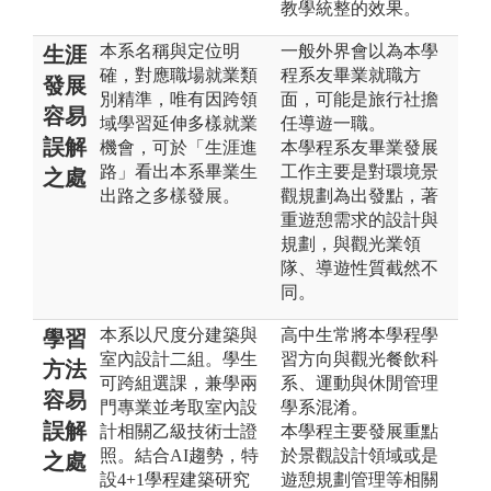
教學統整的效果。
本系名稱與定位明
一般外界會以為本學
生涯
確，對應職場就業類
程系友畢業就職方
發展
別精準，唯有因跨領
面，可能是旅行社擔
容易
域學習延伸多樣就業
任導遊一職。
誤解
機會，可於「生涯進
本學程系友畢業發展
路」看出本系畢業生
工作主要是對環境景
之處
出路之多樣發展。
觀規劃為出發點，著
重遊憩需求的設計與
規劃，與觀光業領
隊、導遊性質截然不
同。
本系以尺度分建築與
高中生常將本學程學
學習
室內設計二組。學生
習方向與觀光餐飲科
方法
可跨組選課，兼學兩
系、運動與休閒管理
容易
門專業並考取室內設
學系混淆。
誤解
計相關乙級技術士證
本學程主要發展重點
照。結合AI趨勢，特
於景觀設計領域或是
之處
設4+1學程建築研究
遊憩規劃管理等相關