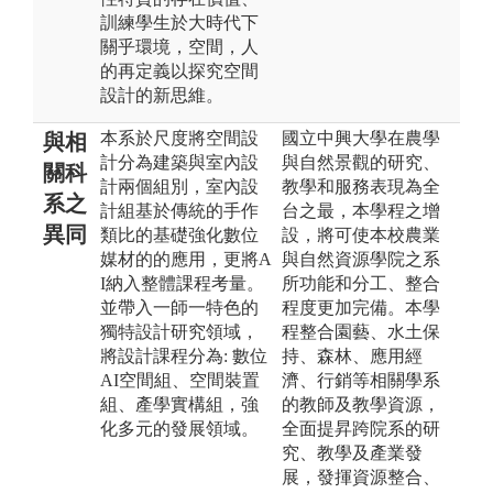
訓練學生於大時代下
關乎環境，空間，人
的再定義以探究空間
設計的新思維。
本系於尺度將空間設
國立中興大學在農學
與相
計分為建築與室內設
與自然景觀的研究、
關科
計兩個組別，室內設
教學和服務表現為全
系之
計組基於傳統的手作
台之最，本學程之增
異同
類比的基礎強化數位
設，將可使本校農業
媒材的的應用，更將A
與自然資源學院之系
I納入整體課程考量。
所功能和分工、整合
並帶入一師一特色的
程度更加完備。本學
獨特設計研究領域，
程整合園藝、水土保
將設計課程分為: 數位
持、森林、應用經
AI空間組、空間裝置
濟、行銷等相關學系
組、產學實構組，強
的教師及教學資源，
化多元的發展領域。
全面提昇跨院系的研
究、教學及產業發
展，發揮資源整合、