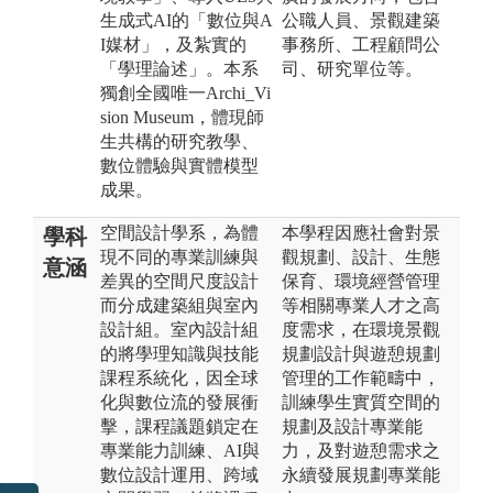
生成式AI的「數位與A
公職人員、景觀建築
I媒材」，及紮實的
事務所、工程顧問公
「學理論述」。本系
司、研究單位等。
獨創全國唯一Archi_Vi
sion Museum，體現師
生共構的研究教學、
數位體驗與實體模型
成果。
空間設計學系，為體
本學程因應社會對景
學科
現不同的專業訓練與
觀規劃、設計、生態
意涵
差異的空間尺度設計
保育、環境經營管理
而分成建築組與室內
等相關專業人才之高
設計組。室內設計組
度需求，在環境景觀
的將學理知識與技能
規劃設計與遊憩規劃
課程系統化，因全球
管理的工作範疇中，
化與數位流的發展衝
訓練學生實質空間的
擊，課程議題鎖定在
規劃及設計專業能
專業能力訓練、AI與
力，及對遊憩需求之
數位設計運用、跨域
永續發展規劃專業能