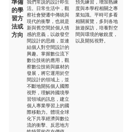
準備
我們常說的設計即生
預先練習，增加熟練
活。日常生活中，觀
度與本學程相關之專
的學
察社會變遷中傳統與
業知識。平時可多看
習方
現代的衝擊，也就是
相關展覽，多到各地
法或
新與舊空間於個人情
旅遊探訪，培養對空
方向
感的意義，以啟發空
間與環境的敏銳度，
間設計的思維，並連
以及開拓視野。
結個人對空間設計的
興趣。掌握數位流下
數位技術的應用，觀
察數位技術與媒材的
發展，將它運用於空
間設計的領域上，並
不斷地開拓個人國際
視野，理解跨國境學
習領域的訊息，建立
個人專業學習上的國
際移動力。體現全球
化下共享經濟與數位
流的衝擊、反思地方
性特質的存在價值、