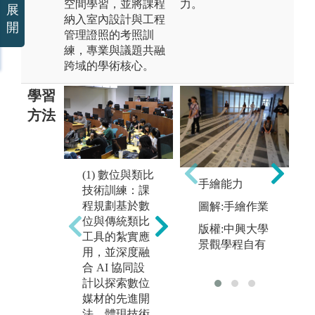
空間學習，並將課程
力。
展
納入室內設計與工程
開
管理證照的考照訓
練，專業與議題共融
跨域的學術核心。
學習
方法
(2) 新與舊空間
(1) 數位與類比
手繪能力
(
構築思維：基
技術訓練：課
地
於探討社會議
程規劃基於數
圖解:手繪作業
討
題深化設計與
位與傳統類比
版權:中興大學
題
生活的緊密關
工具的紮實應
景觀學程自有
領
係，提領學生
用，並深度融
跨
開創當下社會
合 AI 協同設
議
議題導入空間
計以探索數位
體
設計的核心。
媒材的先進開
共
並以社會文化
法，體現技術