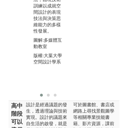
位
傳承下的傳統
訓練以成就空
思
探究現代新型
間設計的表現
的
態的生活型
技法與決策思
訓
態，已開發關
維能力的多樣
代
於新舊議題下
性發展。
境
空間設計的可
圖解:多媒體互
的
能性。
動教室
究
圖解:系圖書室
新
版權:大葉大學
版權:大葉大學
空間設計學系
圖
空間設計學系
專
版
空
設計是經過議題的發
可於圖書館、書店或
高中
生，透過理論與技術
網路上尋找景觀圖學
階段
實現。設計的議題來
等相關專業技能書
可以
自生活的啟發，就是
籍、影片資源，課前