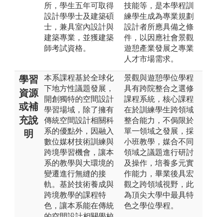
所，學生五年可取得
技能等，是本學程訓
設計學學士及建築碩
練學生成為專業規劃
士，兼具室內設計與
設計者所應具備之條
建築專業，並獲建築
件，以因應社會景觀
師考試資格。
遊憩產業發展之專業
人才市場需求。
本系課程基於全球化
景觀與遊憩學位學程
學習
下地方性議題發展，
具有跨院整合之選修
資源
開創獨特的空間設計
課程系統，核心課程
或補
學習場域，除了擁有
在於訓練學生跨領域
充說
傳統空間設計相關科
整合能力，不侷限於
系的優點外，因融入
單一領域之發展，採
明
數位媒材技術訓練與
小班教學，媒合不同
跨境學習機會，讓本
領域之議題進行研討
系的教學與大環境的
及操作，培養多元實
變遷進行無縫的接
作能力，畢業後具宏
軌。基於技術養成與
觀之跨領域視野，此
跨境教學的課程特
為頂尖大學中最具特
色，讓本系能在傳統
色之學位學程。
的空間設計相關學校