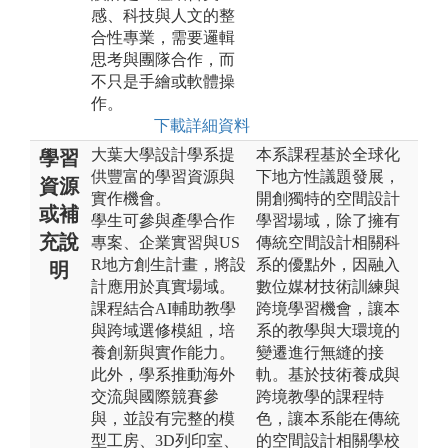
感、科技與人文的整
合性專業，需要邏輯
思考與團隊合作，而
不只是手繪或軟體操
作。
下載詳細資料
大葉大學設計學系提
本系課程基於全球化
學習
供豐富的學習資源與
下地方性議題發展，
資源
實作機會。
開創獨特的空間設計
或補
學生可參與產學合作
學習場域，除了擁有
充說
專案、企業實習與US
傳統空間設計相關科
R地方創生計畫，將設
系的優點外，因融入
明
計應用於真實場域。
數位媒材技術訓練與
課程結合AI輔助教學
跨境學習機會，讓本
與跨域選修模組，培
系的教學與大環境的
養創新與實作能力。
變遷進行無縫的接
此外，學系推動海外
軌。基於技術養成與
交流與國際競賽參
跨境教學的課程特
與，並設有完整的模
色，讓本系能在傳統
型工房、3D列印室、
的空間設計相關學校