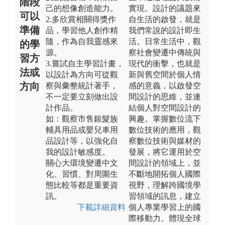
階段
己的想像創造能力。
實現。設計的議題來
可以
2.多欣賞相關得獎作
自生活的啟發，就是
準備
品，學習他人創作精
我們常說的設計即生
隨，作為自我靈感來
活。日常生活中，觀
的學
源。
察社會變遷中傳統與
習方
3.嘗試自主學習計畫，
現代的衝擊，也就是
法或
以設計為方向可從觀
新與舊空間於個人情
方向
察與彙整統計著手，
感的意義，以啟發空
不一定要立刻做出設
間設計的思維，並連
計作品。
結個人對空間設計的
如：觀察市售銀髮族
興趣。掌握數位流下
輔具用品或嬰兒車用
數位技術的應用，觀
品設計等，以強化自
察數位技術與媒材的
我的設計敏感度。
發展，將它運用於空
關心大環境變遷中文
間設計的領域上，並
化、習慣、對周圍生
不斷地開拓個人國際
態比較等都是重要資
視野，理解跨國境學
訊。
習領域的訊息，建立
下載詳細資料
個人專業學習上的國
際移動力。體現全球