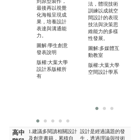
到原型製作，
維
從實際操作中
法，體現技術
最後再以視覺
團
培養創意與問
訓練以成就空
化海報呈現成
力
題解決能力，
間設計的表現
果，培養設計
點
展現設計學系
技法與決策思
表達與溝通能
為
強調的動手實
維能力的多樣
力。
可
作與創新思維
性發展。
績
精神。
圖解:學生創意
圖解:多媒體互
發表說明
圖
圖解:運用各種
動教室
展
材料與色彩體
版權:大葉大學
版權:大葉大學
驗，以及軟體
設計系版權所
版
空間設計學系
的使用。
有
設
有
版權:大葉大學
設計系版權所
有
1.建議多閱讀相關設計
設計是經過議題的發
高中
及創意書籍，累積自
生，透過理論與技術