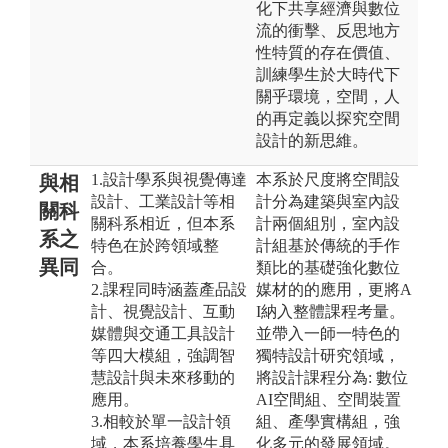
化下共享經濟與數位
流的衝擊、反思地方
性特質的存在價值、
訓練學生於大時代下
關乎環境，空間，人
的再定義以探究空間
設計的新思維。
1.設計學系與視覺傳達
本系於尺度將空間設
與相
設計、工業設計等相
計分為建築與室內設
關科
關科系相近，但本系
計兩個組別，室內設
系之
特色在於跨領域整
計組基於傳統的手作
異同
合。
類比的基礎強化數位
2.課程同時涵蓋產品設
媒材的的應用，更將A
計、視覺設計、互動
I納入整體課程考量。
媒體與交通工具設計
並帶入一師一特色的
等四大模組，強調智
獨特設計研究領域，
慧設計與未來移動的
將設計課程分為: 數位
應用。
AI空間組、空間裝置
3.相較於單一設計領
組、產學實構組，強
域，本系培養學生具
化多元的發展領域。