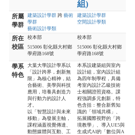
組)
建築設計
學群
跨
藝術
建築設計
學群
所屬
學群
空間設計
學類
學群
藝術設計
學類
校本部
校本部
所在
校區
515006 彰化縣大村鄉
515006 彰化縣大村鄉
學府路168號
學府路168號
大葉大學設計學系以
本系設建築組與室內
學系
「設計跨界，創新無
設計組，室內設計組
特色
限」為核心精神，結
為四年制學程，具備
合藝術、美學與科技
考室內設計乙級技術
應用，培養具創造力
士相關證照資格。課
與行動力的設計人
程強調多元創新，特
才。
色含括：整合新舊知
以「智慧設計與未來
識的「領域共構」、
移動」為發展主軸，
拓展國際視野的「跨
課程涵蓋視覺傳達、
境教學」、導入UE5與
動態媒體與互動、工
生成式AI的「數位與A