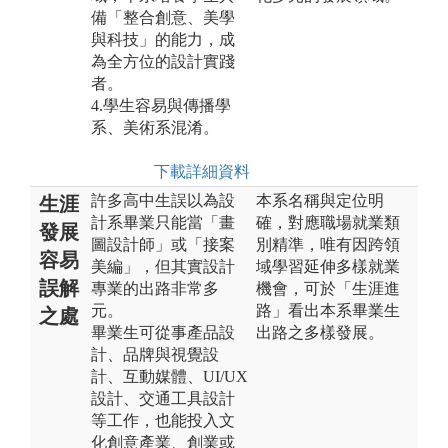
備「整合創意、美學
與科技」的能力，成
為全方位的設計實踐
者。
4.學生容易與傳播學
系、美術系混淆。
下載詳細資料
許多高中生誤以為設
本系名稱與定位明
生涯
計系畢業只能當「畫
確，對應職場就業類
發展
圖設計師」或「接案
別精準，唯有因跨領
容易
美編」，但其實設計
域學習延伸多樣就業
誤解
專業的出路非常多
機會，可於「生涯進
元。
路」看出本系畢業生
之處
畢業生可從事產品設
出路之多樣發展。
計、品牌與視覺設
計、互動媒體、UI/UX
設計、交通工具設計
等工作，也能投入文
化創意產業、創業或