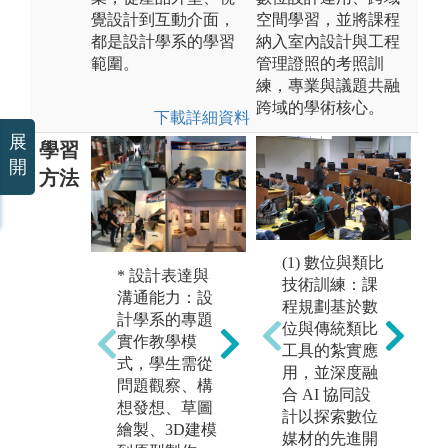
覺設計到互動介面，
空間學習，並將課程
都是設計學系的學習
納入室內設計與工程
範圍。
管理證照的考照訓
練，專業與議題共融
跨域的學術核心。
下載詳細資料
展
學習
開
方法
* 學中做，做
(1) 數位與類比
* 設計表達與
*
中學：學生在
技術訓練：課
溝通能力：設
團
實作中探索使
程規劃基於數
計學系的專題
討
用者與產品的
位與傳統類比
實作教學模
搜
關聯，透過手
工具的紮實應
式，學生需從
標
作激發思考，
用，並深度融
問題觀察、構
調
結合材料特
合 AI 協同設
想發想、草圖
力
性、加工技法
計以探索數位
繪製、3D建模
人
與感官經驗，
媒材的先進開