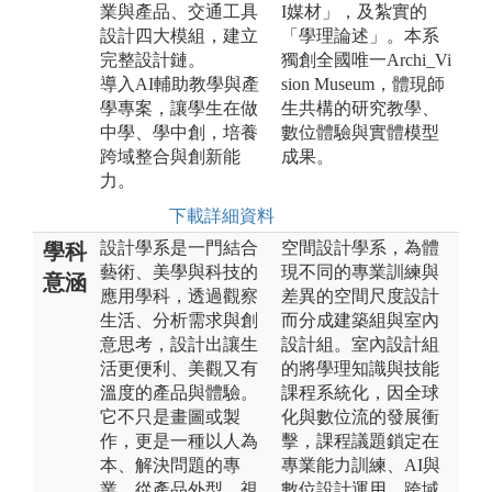
業與產品、交通工具
I媒材」，及紮實的
設計四大模組，建立
「學理論述」。本系
完整設計鏈。
獨創全國唯一Archi_Vi
導入AI輔助教學與產
sion Museum，體現師
學專案，讓學生在做
生共構的研究教學、
中學、學中創，培養
數位體驗與實體模型
跨域整合與創新能
成果。
力。
下載詳細資料
設計學系是一門結合
空間設計學系，為體
學科
藝術、美學與科技的
現不同的專業訓練與
意涵
應用學科，透過觀察
差異的空間尺度設計
生活、分析需求與創
而分成建築組與室內
意思考，設計出讓生
設計組。室內設計組
活更便利、美觀又有
的將學理知識與技能
溫度的產品與體驗。
課程系統化，因全球
它不只是畫圖或製
化與數位流的發展衝
作，更是一種以人為
擊，課程議題鎖定在
本、解決問題的專
專業能力訓練、AI與
業，從產品外型、視
數位設計運用、跨域