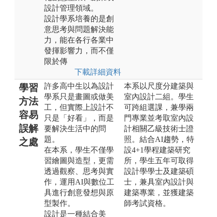
設計管理領域。
設計學系培養的是創
意思考與問題解決能
力，能在各行各業中
發揮影響力，而不僅
限於傳
下載詳細資料
許多高中生以為設計
本系以尺度分建築與
學習
學系只是畫圖或做美
室內設計二組。學生
方法
工，但實際上設計不
可跨組選課，兼學兩
容易
只是「好看」，而是
門專業並考取室內設
誤解
要解決生活中的問
計相關乙級技術士證
題。
照。結合AI趨勢，特
之處
在本系，學生不僅學
設4+1學程建築研究
習繪圖與造型，更需
所，學生五年可取得
透過觀察、思考與實
設計學學士及建築碩
作，運用AI與數位工
士，兼具室內設計與
具進行創意發想與原
建築專業，並獲建築
型製作。
師考試資格。
設計是一種結合美