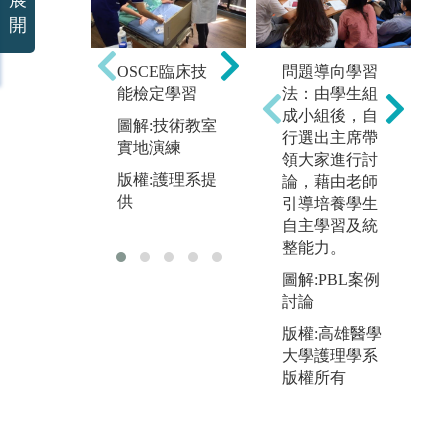
展
開
問題導向學習
C
到醫療院所進
OSCE臨床技
法：由學生組
行臨床實務學
能檢定學習
圖
成小組後，自
習....
演
圖解:技術教室
行選出主席帶
圖解:至醫院臨
實地演練
版
領大家進行討
床實習
提
版權:護理系提
論，藉由老師
版權:護理學系
供
引導培養學生
學生實習提供
自主學習及統
整能力。
圖解:PBL案例
討論
版權:高雄醫學
大學護理學系
版權所有