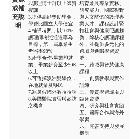
2.護理博士群以上師資
培育兼具專業實務、
或補
授課
研究能力、國際視野
充說
3.提供高額獎助學金，
與人文關懷的護理專
學費比國立大學便宜
業人才。課程設計緊
明
4.輔導考照，以100%
扣社會與健康照護趨
護理師考照通過率為
勢，除核心護理課程
目標，第一屆畢業生
外，並提供多元化的
考照率98%
跨域與進階學習資
5.產學合作-畢業即就
源：
業，畢業薪資至少50K
一、跨域與智慧健康
以上
課程
6.可選擇澳洲雙學位，
二、創新教學與實作
在地就業及移民
訓練
7.寒暑假國外教授授課
三、優質學習環境與
8.美國醫院實習與參訪
臨床資源
之機會
四、研究與社會實踐
五、國際合作與海外
學習
六、完善支持與發展
機制