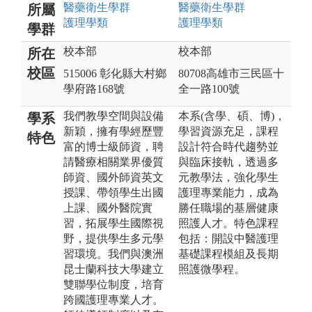
醫藥衛生
學群
醫藥衛生
學群
所屬
護理
學類
護理
學類
學群
校本部
校本部
所在
校區
515006 彰化縣大村鄉
80708高雄市三民區十
學府路168號
全一路100號
我們教學空間與設備
本系(含學、碩、博)，
學系
新穎，擁有學經歷豐
學習資源充足，課程
特色
富的博士級師資，聘
設計符合時代趨勢並
請醫療相關業界優質
與臨床接軌，透過多
師資、國外師資英文
元教學法，強化學生
授課、帶領學生出國
護理專業能力，成為
上課、國外醫院實
勝任職場的基層健康
習，拓展學生國際視
照護人才。特色課程
野，提供學生多元學
包括：開設中醫護理
習環境。我們與澳洲
基礎課程模組及長期
昆士蘭科技大學建立
照護微學程。
雙聯學位制度，培育
跨國護理專業人才。