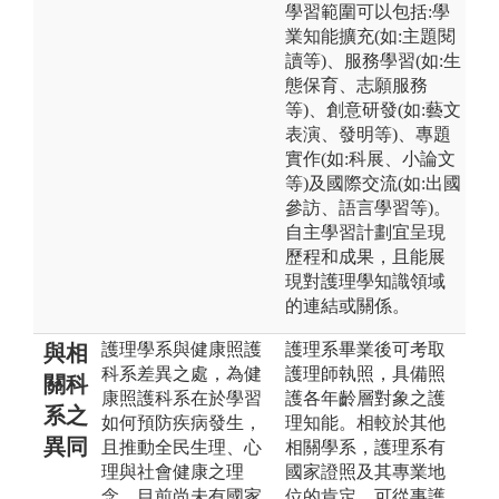
學習範圍可以包括:學
業知能擴充(如:主題閱
讀等)、服務學習(如:生
態保育、志願服務
等)、創意研發(如:藝文
表演、發明等)、專題
實作(如:科展、小論文
等)及國際交流(如:出國
參訪、語言學習等)。
自主學習計劃宜呈現
歷程和成果，且能展
現對護理學知識領域
的連結或關係。
護理學系與健康照護
護理系畢業後可考取
與相
科系差異之處，為健
護理師執照，具備照
關科
康照護科系在於學習
護各年齡層對象之護
系之
如何預防疾病發生，
理知能。相較於其他
異同
且推動全民生理、心
相關學系，護理系有
理與社會健康之理
國家證照及其專業地
念，目前尚未有國家
位的肯定，可從事護