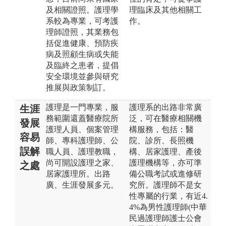
及相關證照。護理學
理臨床及其他相關工
系較為專業，可考護
作。
理師證照，其業務包
括促進健康、預防疾
病及照顧生病或失能
及臨終之患者，提倡
安全環境並參與研究
推展與政策制訂。
護理是一門專業，服
護理系的出路非常廣
生涯
務範圍還蓋醫療院所
泛，可在醫療相關機
發展
護理人員、個案管理
構服務，包括：醫
容易
師、專科護理師、公
院、診所、長照機
誤解
職人員、護理教職，
構、居家護理、產後
尚可開設護理之家、
護理機構等，亦可準
之處
居家護理所。出路
備公職考試或進修研
廣、生涯發展多元。
究所。護理師不是女
性專屬的行業，有近4.
4%為男性護理師(中華
民過護理師護士公會