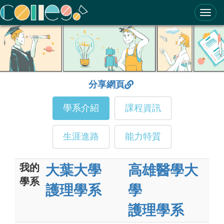
ColleGo! 大學選才與高中育才輔助系統
分享網頁
學系介紹
課程資訊
生涯進路
能力特質
我的
大葉大學
高雄醫學大
學系
護理學系
學
護理學系