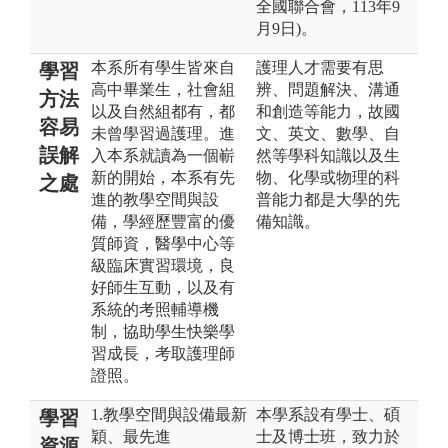
全國聯合會，113年9
月9日)。
本系所有學生皆來自
護理人才需要有思
學習
高中畢業生，社會組
辨、問題解決、溝通
方法
以及自然組都有，都
和創造等能力，故國
容易
未曾學習過護理。進
文、英文、數學、自
誤解
入本系就讀為一個嶄
然等學科知識以及生
新的開始，本系有先
物、化學或物理的科
之處
進的教學空間與設
普能力都是大學的先
備，學經歷豐富的優
備知識。
質師資，醫學中心等
級臨床實習環境，良
好師生互動，以及有
系統的考照輔導機
制，協助學生快樂學
習成長，考取護理師
證照。
1.教學空間與設備最新
本學系設有學士、碩
學習
穎、最先進
士及博士班，致力於
資源