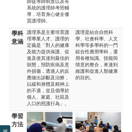
師徒導師制度以及有
系統的護理師考照輔
導，培育身心健全優
質護理師。
護理系是主要培育護
護理是結合自然科
學科
理專業人才。護理的
學、社會科學、人文
意涵
定義是「對人的健康
科學等多學科的一門
及能力提供保護、促
綜合性應用學科，運
進及使其達到最佳的
用各種知識、技能與
狀態，預防疾病及意
情意的整合，來達到
外損傷，透過人的反
維護和促進人類健康
應做出診斷及治療，
的目的。
以緩和身體及精神上
的不適，並且倡導於
個人、家庭、社區及
人口的照護行為」。
學習
方法