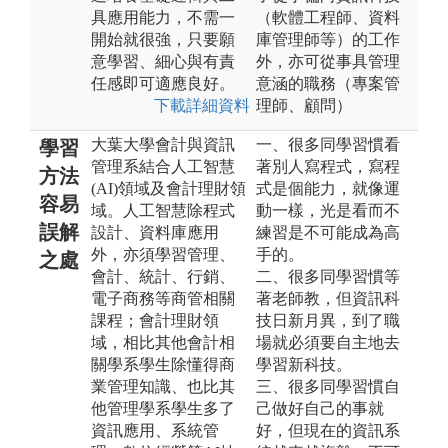
具應用能力，不需一
（軟體工程師、資料
開始就很強，只要願
庫管理師等）的工作
意學習、細心與有責
外，亦可從事具管理
任感即可適應良好。
意涵的職務（專案管
下載詳細資料
理師、顧問）
大葉大學會計與資訊
一、很多同學習慣看
學習
管理系結合人工智慧
著別人寫程式，寫程
方法
(AI)領域及會計理財領
式是個能力，就像運
容易
域。人工智慧除程式
動一樣，光是看而不
誤解
設計、資料庫應用
練習是不可能成為高
外，亦須學習管理、
手的。
之處
會計、統計、行銷、
二、很多同學習慣等
電子商務等商管相關
著老師教，但資訊科
課程；會計理財領
技日新月異，到了職
域，相比其他會計相
場就必須要自主地去
關學系學生除懂得商
學習新科技。
業管理知識、也比其
三、很多同學習慣自
他管理學系學生多了
己做好自己的事就
資訊應用、系統管
好，但現在的資訊系