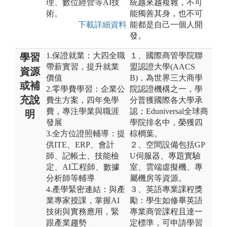
理、數位經營等AI技
統越來越複雜，不可
術。
能獨善其身，也不可
下載詳細資料
能都是自己一個人開
發。
1.保證就業：大四全職
１、國際商管學院聯
學習
帶薪實習，提升就業
盟認證大學(AACS
資源
價值
B)，為世界三大商學
或補
2.零學費學習：企業公
院認證機構之一，學
充說
費生方案，四年免學
分普獲國際各大學承
費，專注學業與職涯
認；Eduniversal全球商
明
發展
學院排名中，榮獲四
3.全方位證照輔導：提
棕櫚葉。
供ITE、ERP、會計
２、空間設備包括GP
師、記帳士、技能檢
U伺服器、專題實驗
定、AI工程師、數據
室、雲端虛擬機、專
分析師等輔導
屬機房等資源。
4.產學緊密連結：與產
３、英語專業課程獎
業專家授課，掌握AI
勵：學生如修畢英語
技術與實務應用，緊
專業商管課程且達一
跟產業趨勢
定標準，可申請學習