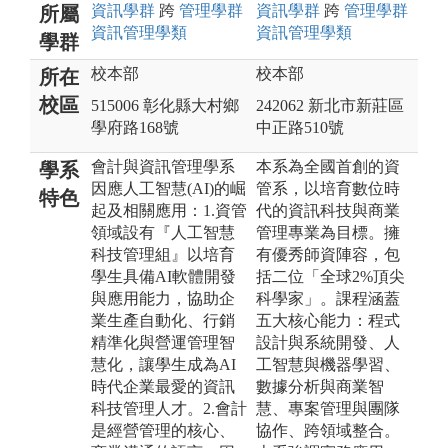
資訊
學群
跨
管理
學群
資訊
學群
跨
管理
學群
所屬
資訊管理
學類
資訊管理
學類
學群
校本部
校本部
所在
校區
515006 彰化縣大村鄉
242062 新北市新莊區
學府路168號
中正路510號
會計與資訊管理學系
本系為全國首創的資
學系
因應人工智慧(AI)的崛
管系，以培育數位時
特色
起及相關應用：1.資管
代的資訊科技與商業
領域設有『人工智慧
管理專業為目標。擁
科技管理組』以培育
有優秀師資陣容，包
學生具備AI軟體開發
括二位「全球2%頂尖
與應用能力，協助企
科學家」。課程涵蓋
業生產自動化、行銷
五大核心能力：程式
精準化與營運管理智
設計與系統開發、人
慧化，讓學生成為AI
工智慧與機器學習、
時代企業最愛的資訊
數據分析與商業智
科技管理人才。2.會計
慧、專案管理與團隊
是經營管理的核心、
協作、跨領域整合。