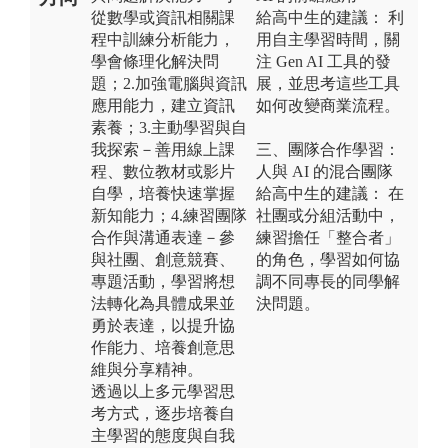
從數學或資訊相關課
給高中生的建議： 利
程中訓練分析能力，
用自主學習時間，關
學會條理化解決問
注 Gen AI 工具的發
題；2.加強電腦與資訊
展，並思考這些工具
應用能力，建立資訊
如何改變商業流程。
素養；3.主動學習與自
我探索－善用線上課
三、團隊合作學習：
程、數位教材或影片
人與 AI 的混合團隊
自學，培養快速掌握
給高中生的建議： 在
新知能力；4.練習團隊
社團或分組活動中，
合作與溝通表達－參
練習擔任「整合者」
與社團、創意競賽、
的角色，學習如何協
專題活動，學習將想
調不同專長的同學解
法轉化為具體成果並
決問題。
勇於表達，以提升協
作能力、培養創意思
維與分享精神。
透過以上多元學習思
考方式，逐步培養自
主學習的態度與自我