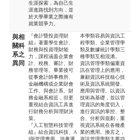
生涯探索，為自己生
涯進路找到方向，並
於大學畢業之際擁有
就業競爭力。
『會計暨投資理財
本學類容易與資訊工
與相
組』著重學生會計、
程學類、企業管理學
關科
財務與投資理財能
類及數據統計學類三
系之
力，課程涵蓋企業會
種學類互相混淆。
異同
計、稅務、審計、財
資訊管理學類偏重資
務管理等。畢業後可
訊在管理上的應用，
從事會計師事務所、
兼顧資訊科技核心技
金融機構或企業財會
術及資訊系統開發、
工作。與會計系、財
應用與管理。以資訊
務金融系相近，但更
技術為基礎，並以管
重視結合資訊工具進
理資訊的角度切入，
行財務分析與理財決
進行資訊的掌控、整
策。
合、分析與規劃，重
『人工智慧科技管理
視資訊系統在各種產
組』結合資訊科技、A
業的應用。換言之，
I與管理應用，培養運
資訊管理學類主要功