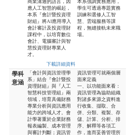
商業溝通的語言，因
本系強調實務應用，
應人工智慧的崛起，
學生可透過專題實務
本系『會計暨投資理
訓練和選修人工智
財組』將AI應用導入
慧、雲端服務等課
會計審計及投資理財
程，無縫接軌未來職
課程中，以培育數位
場。
會計、電腦審計與智
慧投資理財專業人
才。
下載詳細資料
「會計與資訊管理學
資訊管理可就兩個層
學科
系」結合『會計暨投
面來定義
意涵
資理財組』與『人工
一、以功能面來看：
智慧科技管理組』兩
資訊管理為協助組織
領域，培育具備財務
對諸多來源之資料進
專業分析與資訊應用
行收集、擷取、合
能力的跨域人才。會
併、分類、複製、存
計學著重於企業財務
儲、計算、分析、排
報表編製、成本管理
序、解釋等各項工
與審計判斷；資訊管
作，進而妥善管理所