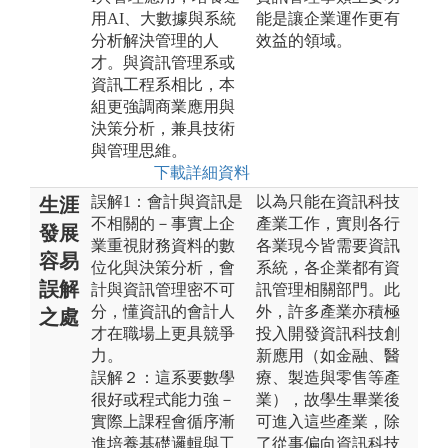
用AI、大數據與系統
能是讓企業運作更有
分析解決管理的人
效益的領域。
才。與資訊管理系或
資訊工程系相比，本
組更強調商業應用與
決策分析，兼具技術
與管理思維。
下載詳細資料
誤解1：會計與資訊是
以為只能在資訊科技
生涯
不相關的－事實上企
產業工作，實則各行
發展
業重視財務資料的數
各業現今皆需要資訊
容易
位化與決策分析，會
系統，各企業都有資
誤解
計與資訊管理密不可
訊管理相關部門。此
分，懂資訊的會計人
外，許多產業亦積極
之處
才在職場上更具競爭
投入開發資訊科技創
力。
新應用（如金融、醫
誤解２：這系要數學
療、製造與零售等產
很好或程式能力強－
業），故學生畢業後
實際上課程會循序漸
可進入這些產業，除
進培養基礎邏輯與工
了從事偏向資訊科技