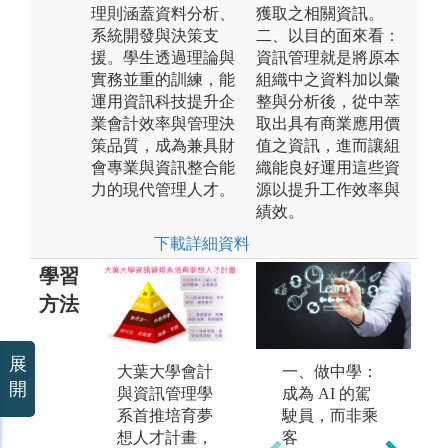
理則涵蓋資料分析、
獲取之相關資訊。
系統開發與決策支
二、以目的面來看：
援。學生透過理論與
資訊管理就是將原本
實務並重的訓練，能
組織中之資料加以彙
運用資訊科技提升企
整與分析後，從中萃
業會計效率與管理決
取出具有商業應用價
策品質，成為兼具財
值之資訊，進而讓組
會專業與資訊整合能
織能良好運用這些資
力的現代管理人才。
源以提升工作效率與
績效。
下載詳細資料
學習
方法
展
大葉大學會計
大一－運算思
一、做中學：
大
開
與資訊管理學
維、人工智慧
成為 AI 的駕
照
系首推培育夢
紮根課程、會
駛員，而非乘
師
想人才計畫，
計管理紮根課
客
護