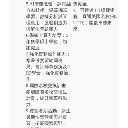
5.AI潛能激發：課程融
獎勵金。
合AI技術，涵蓋機器
4、可透過4+1橋樑學
學習、數據分析與管
程，直通美國名校(例:
理應用，激發創造力
UTD)，開啟卓越未
與解決問題能力
來。
6.學碩士直升培育：5
年獲學碩士學位，領
跑職涯
7.強化實務操作能力：
寒暑假實習於國稅
局、會計師事務所及E
RP學會，強化實務操
作
8.國際名校交換計畫：
參加國際名校交換生
計畫，提升國際移動
力
9.豐富暑期活動：新生
暑期快樂營和海外實
習，拓展國際視野，