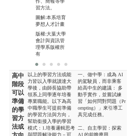
作、簡報等學
習方法。
圖解:本系培育
夢想人才計畫
版權:大葉大學
會計與資訊管
理學系版權所
有
以上的學習方法或能
一、做中學：成為 AI
高中
力皆以入學就讀達大
的駕駛員，而非乘客
階段
學後，由師長協助帶
給高中生的建議： 多
可以
領系上同學逐年培養
動手實作，並嘗試練
準備
專業職能。以下為高
習「如何問對問題（Pr
中職學生可提前準備
ompting）」來引導工
的學
的學習方法與方向，
具完成任務。
習方
幫助銜接入學的學習
法或
模式：1.培養邏輯思考
二、自主學習：探索
方向
與問題解決能力－可
AI 的前瞻應用