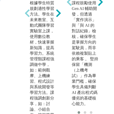
根據學生特質
程、社團活動
課程鼓勵使用
圖
規劃適性學習
等。
Gen AI 輔助開
全
方法。學生在
發，但透過
版
未來教室、互
「實作演示」
圖解:新生啟發
會
動式團隊學習
與「與 AI 的
營
理
實驗室上課，
對話紀錄」檢
版權:大葉大學
有
使用數位教
核，確保學生
最
會計與資訊管
材，快速掌握
是掌握方向的
理學系版權所
新知識，提高
駕駛員，而非
有
學習力。系統
依賴複製貼上
管理類課程強
的乘客 。 堅持
調做中學，
保留「機測
如：範例觀
（上機考
摩、上機練
試）」作為畢
習、程式設計
業門檻，確保
與系統開發等
學生具備判斷
學習方法。課
AI 產出程式碼
程強調創新分
優劣的基礎核
享，如：討
心能力。
論、小組合