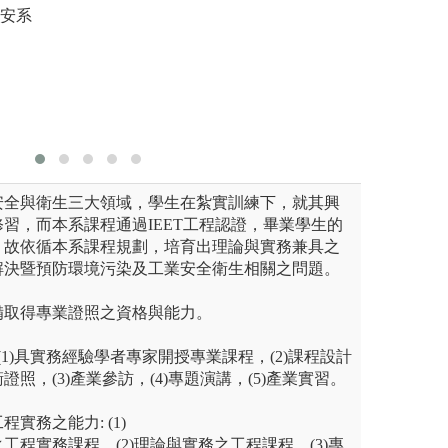
實驗
圖解:團隊合作完
環安系
用至空氣
境工程學系版權所有
版權:大葉大學環
夠預防或
保障員工
圖解:學習
版權:聯大
安全與衛生三大領域，學生在紮實訓練下，就其興
習，而本系課程通過IEET工程認證，畢業學生的
，故依循本系課程規劃，培育出理論與實務兼具之
解決暨預防環境污染及工業安全衛生相關之問題。
備取得專業證照之資格與能力。
(1)具實務經驗學者專家開授專業課程，(2)課程設計
照，(3)產業參訪，(4)專題演講，(5)產業實習。
實務之能力: (1)
工程實務課程，(2)理論與實務之工程課程，(3)專