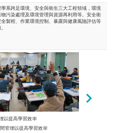
程學系跨足環境、安全與衛生三大工程領域，環境
棄物污染處理及環境管理與資源再利用等。安全衛
安全製程、作業環境控制、暴露與健康風險評估等
術。
學實事求是、耐心認真的研究
理以提高學習效率
學術理論與實務操
熟習基礎
力。
本系的基
時間管理以提高學習效率
熟悉基礎