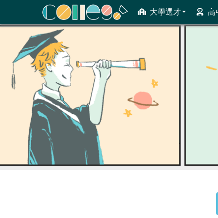
大學選才
高
ColleGo! 大學選才與高中育才輔助系統