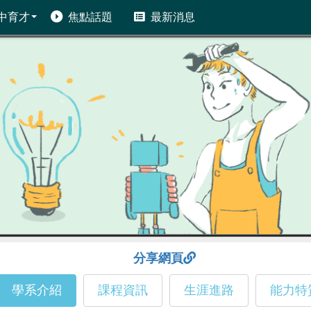
中育才
焦點話題
最新消息
分享網頁
學系介紹
課程資訊
生涯進路
能力特