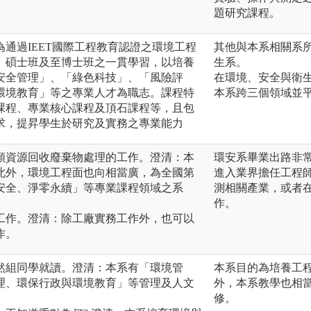
題研究課程。
通過IEET國際工程教育認證之環境工程
其他與本系相關系
、碩士班及至博士班之一貫學習，以培養
生系。
安全管理」、「綠色科技」、「風險評
在環境、安全與衛
環境教育」等之專業人才為職志。課程特
本系跨三個領域並
課程、專業核心課程及頂石課程等，且包
求，提昇學生於研究及實務之專業能力
分類資源回收廢棄物處理的工作。澄清：本
環安系畢業出路非
此外，環境工程面也向相當廣，為全國第
進入業界擔任工程
安全、淨零永續」等專業課程領域之系
測相關產業，或者
作。
廠工作。澄清：除工廠實務工作外，也可以
作。
自然組同學就讀。澄清：本系有「環境管
本系目的為培養工
理、環保行政與環境教育」等管理及人文
外，本系教學也相
修。