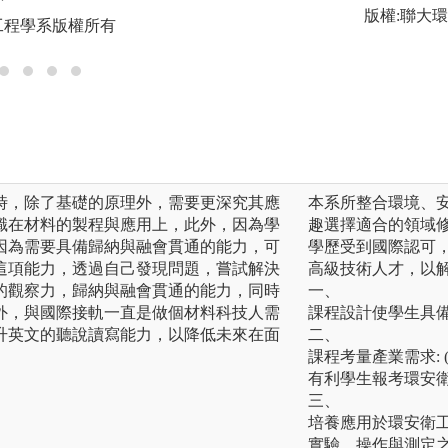
圖解:教師認真教導
版權:聯大
工程學系版權所有
版權:大葉大學環
時，除了基礎的原理外，需要更深究其應
本系所整合環境、
識在材料的製程與應用上，此外，因為學
趣選擇適合的領域修
因為需要具備歸納與融會貫通的能力，可
學歷受到國際認可
這項能力，透過自己發現問題，嘗試解決
高級技術人才，以
的觀察力，歸納與融會貫通的能力，同時
一、
外，與國際接軌一直是做個材料科技人需
課程設計使學生具
升英文的聽說讀寫能力，以降低未來在面
二、
課程考量產業需求: 
有利學生報考環安衛證
三、
培養應用於環安衛工程
實驗、操作與測定之