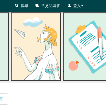
搜尋
常見問與答
登入
質