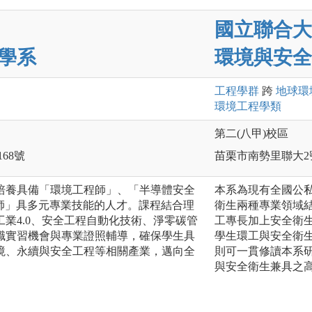
國立聯合大
學系
環境與安全
工程
學群
跨
地球環
環境工程
學類
第二(八甲)校區
168號
苗栗市南勢里聯大2
培養具備「環境工程師」、「半導體安全
本系為現有全國公
理師」具多元專業技能的人才。課程結合理
衛生兩種專業領域
業4.0、安全工程自動化技術、淨零碳管
工專長加上安全衛
職實習機會與專業證照輔導，確保學生具
學生環工與安全衛
境、永續與安全工程等相關產業，邁向全
則可一貫修讀本系
與安全衛生兼具之