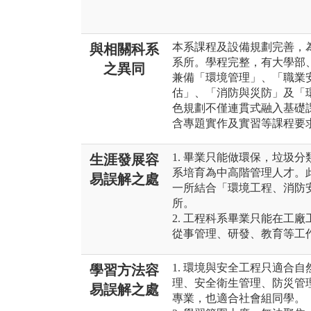
本系課程及設備規劃完善，為
與相關科系
系所。學程完整，有大學部
之異同
兼備「環境管理」、「職業
估」、「消防與災防」及「
色規劃不僅連貫式融入基礎
含專題實作及實習等課程要
1. 畢業只能做環保，垃圾
生涯發展容
系培育為中高階管理人才。
易誤解之處
一所結合「環境工程、消防
所。
2. 工程科系畢業只能在工
從事管理、研發、教育等工
1. 環境與安全工程只適合
學習方法容
理、安全衛生管理、防災管
易誤解之處
專業，也適合社會組同學。