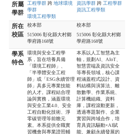
工程
學群
跨
地球環境
資訊
學群
跨
工程
學群
所屬
學群
資訊工程
學類
學群
環境工程
學類
校本部
校本部
所在
校區
515006 彰化縣大村鄉
515006 彰化縣大村鄉
學府路168號
學府路168號
環境與安全工程學
本系以人工智慧為主
學系
系，旨在培養具備
軸，規劃AI、AIoT、
特色
「環境工程師」、
智慧雲端及資訊安全
「半導體安全工程
等專長領域，核心課
師」或「ESG永續管理
程涵蓋程式設計、資
師」具多元專業技能
料結構與演算法、離
的人才。課程結合理
散數學、作業系統、
論與實務，涵蓋環境
計算機組織、資料
與安全工業4.0、安全
庫，課程滾動更新，
工程自動化技術、淨
透過專題製作、企業
零碳管理等前瞻元
實習與跨域合作，培
素。本系提供全職實
育具資訊驅動×AI賦
習機會與專業證照輔
能、兼顧永續發展的