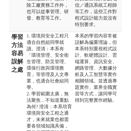
除工廠實務工作外，
信／通訊系統工程師
也可以從事管理、研
等工作，這些工作對
發、教育等工作。
程式設計能力並沒有
特別要求。
1. 環境與安全工程只
本系的學習內容常被
學習
適合自然組同學就
誤解為偏重理論，但
方法
讀。澄清：本系有
本系特別重視程式設
容易
「環境管理、安全衛
計、軟硬體設計、雲
誤解
生管理、防災管理、
端運算、資訊安全、
環保行政與環境教
網路管理、大數據分
之處
育」等管理及人文專
析及人工智慧等實作
業，也適合社會組同
相關領域。並透過專
學。
題實作、業界全職實
2. 學習範圍太廣，無
習等方式，讓同學可
法聚焦，不知道重點
得到完整實作經驗。
為何? 澄清：本系培育
環境與安全工程之通
才，未來就業也都需
要各領域知識具備，