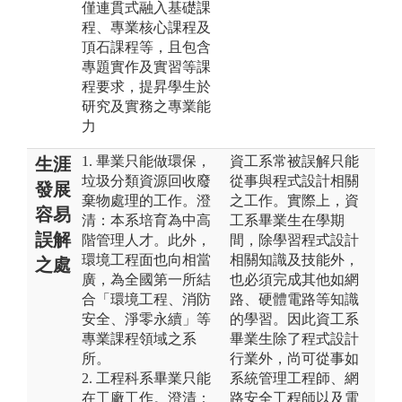
僅連貫式融入基礎課
程、專業核心課程及
頂石課程等，且包含
專題實作及實習等課
程要求，提昇學生於
研究及實務之專業能
力
1. 畢業只能做環保，
資工系常被誤解只能
生涯
垃圾分類資源回收廢
從事與程式設計相關
發展
棄物處理的工作。澄
之工作。實際上，資
容易
清：本系培育為中高
工系畢業生在學期
誤解
階管理人才。此外，
間，除學習程式設計
環境工程面也向相當
相關知識及技能外，
之處
廣，為全國第一所結
也必須完成其他如網
合「環境工程、消防
路、硬體電路等知識
安全、淨零永續」等
的學習。因此資工系
專業課程領域之系
畢業生除了程式設計
所。
行業外，尚可從事如
2. 工程科系畢業只能
系統管理工程師、網
在工廠工作。澄清：
路安全工程師以及電