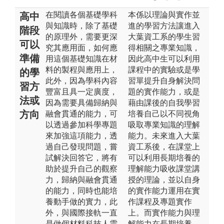
在閱讀各個基礎學科
本係以理論與實作並
高中
與知識時，除了基礎
進的學習方法讓進入
階段
的原理外，需要更深
大葉資工系的學生習
可以
究其應用面，如何應
得相關之專業知識，
準備
用這個基礎知識在材
因此高中生可以利用
料的製程與應用上，
課程中的實驗或是學
的學
此外，因為學科內容
習單提升自身解決問
習方
豐富且具一定廣度，
題的實作能力，或是
法或
因為需要具備歸納與
藉由課後的自我學習
方向
融會貫通的能力，可
培養自己以不同視角
以透過參加科學專題
吸取專業知識的理解
來加強這項能力，透
能力。未來進入大葉
過自己發現問題，嘗
資工系後，在課堂上
試解決回答它，將有
可以利用長期培養的
助於提升自己的觀察
理解能力吸收課堂講
力，歸納與融會貫通
授的理論，並以自身
的能力，同時也能培
的實作能力運用在實
養動手做的實力，此
作課程及專題實作
外，與國際接軌一直
上。而實作能力與理
是做個材料科技人需
解能力在長期培養