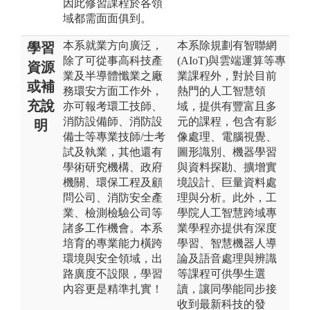
因此修習課程於各領
域都需面面俱到。
本系就業方向廣泛，
本系除規劃有智聯網
學習
除了可從事高科技產
(AIoT)與雲端運算等專
資源
業及半導體懺業之廠
業課程外，對於目前
或補
務環安方面工作外，
熱門的人工智慧領
充說
亦可報考環工技師、
域，提供有豐富且多
消防設備師、消防設
元的課程，包含有影
明
備士等專業技師/士考
像處理、電腦視覺、
試及執業，其他還有
圖形識別、機器學習
學術研究機構、政府
與資料探勘、擴增實
機關、環保工程及顧
境設計、巨量資料處
問公司、消防安全產
理與分析。此外，工
業、檢測檢驗公司等
學院人工智慧跨域專
諸多工作機會。本系
業學程亦提供有深度
培育的專業能力橫跨
學習、智慧機器人導
環境與安全領域，出
論及語音處理與辨識
路廣度不設限，學習
等課程可供學生選
內容更是精準扎實！
讀，讓同學能同步接
收到最新科技的發