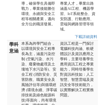
導，確保學生具備即
專業人才，畢業出路
戰力，畢業後能勝任
涵蓋AI工程、機器學
環境、永續與安全工
習、IoT系統整合、資
程等相關產業，邁向
安防護、行動應用、
全方位的職涯發展。
雲端與網路管理等領
域。
下載詳細資料
本系為跨學門組合，
資訊工程是一門探討
學科
以環境與安全工程專
電腦科技內涵、軟硬
意涵
長為主，涵蓋污染控
體設計及資訊應用之
制 (空氣污染、水污
學科，主要培養學生
染、廢棄物處理及土
應用資訊工程之專業
壤地下水污染等)、安
能力，同時培養學生
全工程 (消防安全、災
對資訊科技如：人工
害防救、職業安全及
智慧、智慧雲端及資
風險評估等)與循環經
訊安全等技術能力，
濟 (環境永續、淨零碳
以實際解決工程實務
排技術及綠色能源科
問題。
技)等面向，尚有環境