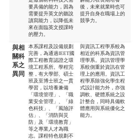
要具備的能力，因為
後，未來就業時也可
需要提升英文的聽說
提升自身在職場上的
讀寫能力，以降低未
競爭力。
來在面臨英文授課時
的壓力。
本系課程及設備規劃
與資訊工程學系較為
與相
完善，為通過IEET國
相近的科系為資訊管
關科
際工程教育認證之環
理學系。資訊管理學
系之
境工程系所。學程完
系較側重於資訊在管
異同
整，有大學部、碩士
理上的應用。資訊工
班及至博士班之一貫
程學系除強化學生程
學習，以培養兼備
式設計能力外，亦強
「環境管理」、「職
調軟、硬體系統之設
業安全管理」、「綠
計整合，同時具備軟
色科技」、「風險評
體應用與系統優化之
估」、「消防與災
能力。
防」及「環境教育」
等之專業人才為職
志。課程特色規劃不