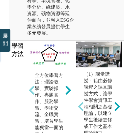
科學、環境管理、化
學分析、綠建築、水
資源、礦物資源等延
伸面向，並融入ESG企
業永續發展提供學生
多元發展。
展
開
學習
方法
（1）課堂講
全方位學習方
實驗課程以培
授：藉由必修
法：理論教
學
養同學實事求
課程之課堂講
學、實驗操
務
是、耐心認真
授方式，讓學
作、專題實
提
的研究精神。
生學會資訊工
作、服務學
合
圖解:教師認真
程相關之基礎
習、學術交
圖
教導實驗
理論，以建立
流、全職實
完
學生後續進修
習，培育學生
版權:大葉大學
或工作之基本
能獨當一面的
版
環境工程學系
理論能力。