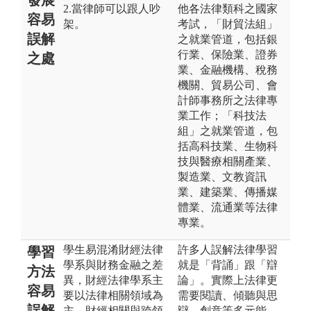
2.當律師可以跟人吵
他各法律類科之國家
容易
架。
考試，「財貿法組」
誤解
之就業管道，包括銀
行業、保險業、證券
之處
業、金融機構、稅務
機關、貿易公司、會
計師事務所之法律專
業工作；「科技法
組」之就業管道，包
括高科技業、生物科
技與醫療相關產業、
製造業、文教資訊
業、建築業、傳播媒
體業、流通業等法律
專業。
學生易混淆財經法律
許多人誤解法律學習
學習
學系與財務金融之差
就是「背誦」跟「辯
方法
異，財經法律學系主
論」。實際上法律更
容易
要以法律相關領域為
需要閱讀、傾聽與思
誤解
主、財經相關與跨領
辯、創意等多元能