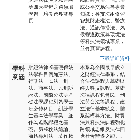
財經法律與財務金融
國際經貿法、信託法
等四大學程之跨領域
或公平交易法等專業
學習，培養跨界雙專
知識；科技法組修習
長。
智慧財產權法、醫療
法、通訊傳播法、氣
候變遷政策與環境法
等科技法領域專業，
並有實習課程。
下載詳細資料
財經法律將基礎傳統
本系為全國最早設立
學科
法學科目例如憲法、
之財經法律學系，結
意涵
行政法、民法、刑
合法律課程與基礎財
法、商事法、民刑訴
經與科技課程。基礎
訟法、國際公法等基
法律課程包含民、刑
礎法學課程列為學士
法與公法等課程，建
班必修科目，訓練學
立法律基本觀念、體
生基本法學專業，並
系架構與方法。財貿
作為進階課程之基
法與科技法課程強化
礎。另將稅法總論、
跨領域思維及法律回
商標專利法、著作權
應社會變遷之能力。