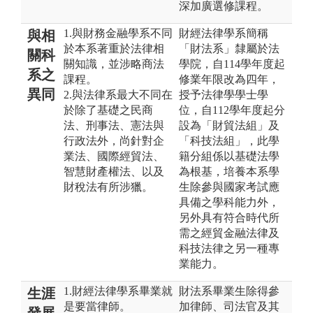
深加廣選修課程。
1.與財務金融學系不同
財經法律學系簡稱
與相
於本系著重於法律相
「財法系」隸屬於法
關科
關知識，並涉略商法
學院，自114學年度起
系之
課程。
修業年限改為四年，
異同
2.與法律系最大不同在
授予法律學學士學
於除了基礎之民商
位，自112學年度起分
法、刑事法、憲法與
設為「財貿法組」及
行政法外，尚針對企
「科技法組」，此學
業法、國際經貿法、
籍分組係以基礎法學
智慧財產權法、以及
為根基，培養本系學
財稅法有所涉獵。
生除參與國家考試應
具備之學科能力外，
另外具有符合時代所
需之經貿金融法律及
科技法律之另一種專
業能力。
1.財經法律學系畢業就
財法系畢業生除得參
生涯
是要當律師。
加律師、司法官及其
發展