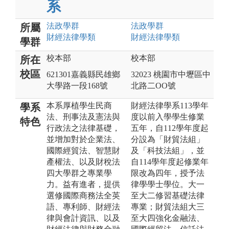
系
法政
學群
法政
學群
所屬
財經法律
學類
財經法律
學類
學群
校本部
校本部
所在
校區
621301嘉義縣民雄鄉
32023 桃園市中壢區中
大學路一段168號
北路二OO號
本系厚植學生民商
財經法律學系113學年
學系
法、刑事法及憲法與
度以前入學學生修業
特色
行政法之法律基礎，
五年，自112學年度起
並增加對於企業法、
分設為「財貿法組」
國際經貿法、智慧財
及「科技法組」，並
產權法、以及財稅法
自114學年度起修業年
四大學群之專業學
限改為四年，授予法
力。益有進者，提供
律學學士學位。大一
選修國際商務法全英
至大二修習基礎法律
語、專利師、財經法
專業；財貿法組大三
律與會計資訊、以及
至大四強化金融法、