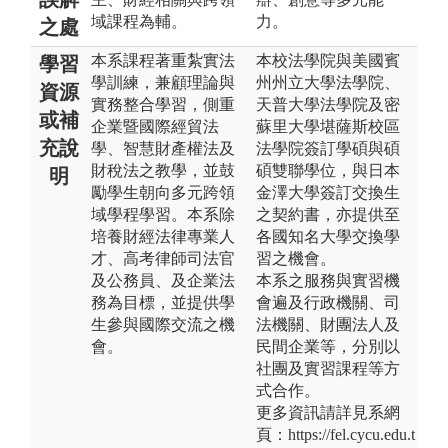
域課程為輔。
力。
之處
本系課程著重紮實法
本校法學院與美國賓
學習
學訓練，兼顧理論與
州州立大學法學院、
資源
實務整合學習，側重
天普大學法學院及密
或補
企業暨國際經貿法
蘇里大學堪薩斯校區
充說
學、智慧財產權法及
法學院簽訂學碩與碩
財稅法之教學，並鼓
碩雙聯學位，與日本
明
勵學生朝向多元跨領
金澤大學簽訂交換生
域學程學習。本系除
之契約書，亦提供至
培養財經法律專業人
各國知名大學交換學
才、高考律師司法官
習之機會。
及公務員、及企業法
本系之服務與實習機
務為目標，並提供學
會遍及行政機關、司
生參與國際交流之機
法機關、財團法人及
會。
民間企業等，分別以
社團及實習課程等方
式合作。
更多資訊請詳見系網
頁：https://fel.cycu.edu.t