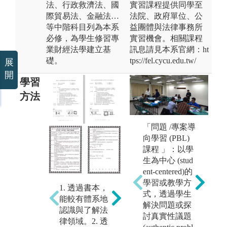
法、行政救濟法、國
實習課程提供同學至
際貿易法、金融法…
法院、政府單位、公
等中階科目列為本系
益團體與法律事務所
必修，為學生修習專
實習機會。相關課程
業財經法學建立基
訊息請見本系官網：ht
礎。
tps://fel.cycu.edu.tw/
展
開
學習
方法
財
課
「問題 /專案導
向學習 (PBL)
圖
課程 」：以學
版
生為中心 (stud
學
ent-centered)的
學習或教學方
1. 透過書本，
財經法律學系
式，透過學生
能較有體系地
跨領域學程相
解決問題或探
認識與了解法
關內容
學
討真實性議題
律領域。2. 透
h
圖解:跨領域學