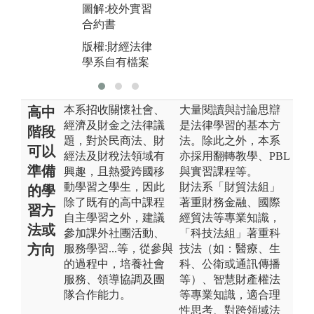
圖解:校外實習
合約書
版權:財經法律
學系自有檔案
本系招收關懷社會、
大量閱讀與討論思辯
高中
經濟及財金之法律議
是法律學習的基本方
階段
題，對於民商法、財
法。除此之外，本系
可以
經法及財稅法領域有
亦採用翻轉教學、PBL
準備
興趣，且熱愛跨國移
與實習課程等。
動學習之學生，因此
財法系「財貿法組」
的學
除了既有的高中課程
著重財務金融、國際
習方
自主學習之外，建議
經貿法等專業知識，
法或
參加課外社團活動、
「科技法組」著重科
方向
服務學習...等，從參與
技法（如：醫療、生
的過程中，培養社會
科、公衛或通訊傳播
服務、領導協調及團
等）、智慧財產權法
隊合作能力。
等專業知識，適合理
性思考、對跨領域法