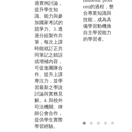
(authentic probl
過實例討論，
程
em)的過程，整
提升學生知
合專業知識與
版權:財經法律
識、能力與參
技能，成為具
學系系辦製作
加國家考試的
備學習動機換
競爭力。3. 透
自主學習能力
過分組製作共
的學習者。
筆，每次上課
時能就訂正共
同筆記之錯誤
或增補內容，
可促進團隊合
作、提升上課
專注力，並學
習最新之學說
討論與實務見
解。4. 與校外
司法機關、律
師公會合作，
提供學生實際
學習經驗。