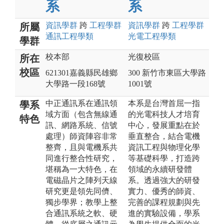
系
系
資訊
學群
跨
工程
學群
資訊
學群
跨
工程
學群
所屬
通訊工程
學類
光電工程
學類
學群
校本部
光復校區
所在
校區
621301嘉義縣民雄鄉
300 新竹市東區大學路
大學路一段168號
1001號
中正通訊系在通訊領
本系是台灣首屈一指
學系
域方面（包含無線通
的光電科技人才培育
特色
訊、網路系統、信號
中心，發展重點在於
處理）師資陣容非常
垂直整合，結合電機
整齊，且與電機系共
資訊工程與物理化學
同進行整合性研究，
等基礎科學，打造跨
堪稱為一大特色，在
領域的永續研發體
電磁晶片之陣列天線
系。透過強大的研發
研究更是領先同儕、
實力、優秀的師資、
獨步學界；教學上整
完善的課程規劃與先
合通訊系統之軟、硬
進的實驗設備，學系