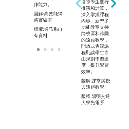
引導學生進行
索自己未來職
力
作能力。
推演和計算，
涯。
圖
圖解:高效能網
深入掌握課程
圖解:通訊系企
技
路實驗室
內容。新型多
業參訪
版
功能教室支持
版權:通訊系自
版權:通訊系自
有
跨校區和跨國
有資料
有資料
的遠距教學，
開放式雲端課
程則讓學生自
由規劃學習進
度，提升學習
效率。
圖解:課堂講授
與遠距教學
版權:陽明交通
大學光電系