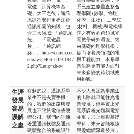
數學、電路、電子、
電教學研究經驗，本
電磁、計算機等基
系已建立能垂直整合
礎。大三之後，通訊
理學院 (數學、物理、
系課程安排更專注於
化學、生物)、工學院
通訊相關的知識，包
(材料、機械)和電機學
含三大領域: 「通訊系
院之有效的跨領域光
統」、「電磁晶
電教學研究環境。經
片」、「通訊網
由基礎的理學扎根，
路」。https://comm.ccu.
從而培養跨領域的電
edu.tw/p/404-1109-1847
機工程能力，本系畢
2.php?Lang=zh-tw
業生將更有能力面對
未來多變的跨領域應
用挑戰。
有趣的說，通訊系畢
不少人會認為畢業生
生涯
業生不是去賣手機
的出路就只能往光電
發展
的，我們的出路與發
業發展，但事實上光
容易
展也不限於電信或硬
電系課程光類與電類
誤解
體公司。我們的訓練
並重，加上重視基礎
著重通訊軟體及通訊
學科，未來皆能根據
之處
硬體整合的系統設計
興趣繼續深造發展，