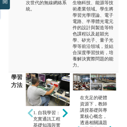
開
次世代的無線網絡系
生物科技、能源等技
統。
術產業領域。學生將
學習光學理論、電子
電路、半導體光電元
件的設計與製造等特
色課程以及超穎光
學、矽光子、量子光
學等前沿領域，並結
合深度學習技術，培
養解決實際問題的能
力。
學習
方法
在充足的硬體
資源下，教師
2. 培養興趣：
3
講授基礎與專
瞭解國內外相
培
1. 自我學習：
業核心概念，
關產業現況，
與
充實通訊工程
透過相關議題
跨領域學習探
解
基礎知識與實