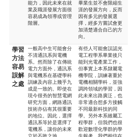
能力，因此未來在就
畢業生並不會限縮生
業及職涯發展方面很
涯的發展方向，反而
容易成為領導或管理
因有多元的發展選
階層。
擇，經多方嘗試會更
加清楚適合自己的方
向。
一般高中生可能會分
有些人可能會誤認光
學習
不清通訊系與電機
電工程學系畢業後只
方法
系。然而除了在傳統
能到光電產業工作，
容易
電力方面外，通訊系
但事實上本系隸屬電
誤解
與電機系在基礎學科
機學院，訓練著重於
訓練及內容上幾乎九
電機相關學科，並強
之處
成是一致的。即使在
調跨領域的學習，因
現今很夯的智慧電網
此未來出路廣泛，也
研究方面，網路通訊
非常適合想多方接觸
技術亦佔有其很重要
不同最新科技的同
的地位。因此，選擇
學。另外本系雖屬工
通訊系等於是選擇了
程學群，但我們也很
電機系，讓你的未來
歡迎數理化學群的學
立於不敗之地。
生報考，我們相信在