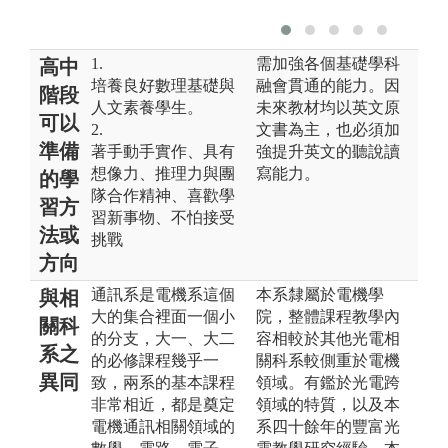
1.
需加強各個基礎學科
高中
培養良好數理基礎與
融會貫通的能力。因
階段
人文素養學生。
未來教材均以英文原
可以
2.
文書為主，也必須加
準備
著手動手實作、具有
強提升英文的聽說讀
想像力、推理力與團
寫能力。
的學
隊合作精神、喜歡學
習方
習新事物、不怕接受
法或
挑戰
方向
通訊系是電機系這個
本系隸屬於電機學
與相
大的集合裡面一個小
院，整體課程教學內
關科
的分支，大一、大二
容相較於其他光電相
系之
的必修課程幾乎一
關科系較側重於電機
異同
致，兩系的基本課程
領域。有鑑於光電跨
非常相近，都是奠定
領域的特質，以及本
電機通訊相關領域的
系四十餘年的豐富光