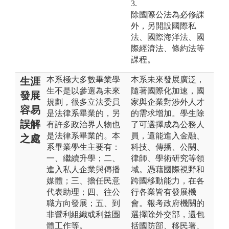
3.
除國際公法為必修課
外，另開設國際私
法、國際海洋法、國
際經濟法、條約法等
課程。
本系極大多數畢業學
本系未來發展廣泛，
生涯
生不是以參選為未來
隨著國際化加速，國
發展
規劃，很多立法委員
家與企業對涉外人才
容易
是法律系畢業的，另
的需求增加。學生除
誤解
有許多政治界人物也
了可選擇成為公務人
是法律系畢業的。本
員，還能進入金融、
之處
系畢業學生主要有：
科技、傳播、公關、
一、繼續升學；二、
律師、學術研究等領
進入私人企業與傳播
域。憑藉國際視野和
媒體；三、擔任民意
跨國移動能力，在各
代表助理；四、往公
行各業皆有發展機
職方向發展；五、到
會。報考政府機關的
非營利組織或利益團
選擇除外交部，還包
體工作等。
括國防部、移民署、