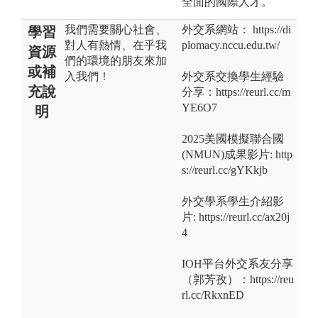
全面的國際人才。
我們需要關心社會、
外交系網站： https://di
學習
對人有熱情、在乎我
plomacy.nccu.edu.tw/
資源
們的環境的朋友來加
或補
入我們！
外交系交換學生經驗
充說
分享：https://reurl.cc/m
YE6O7
明
2025美國模擬聯合國
(NMUN)成果影片: http
s://reurl.cc/gYKkjb
外交學系學生介紹影
片: https://reurl.cc/ax20j
4
IOH平台外交系友分享
（郭芳孜）：https://reu
rl.cc/RkxnED