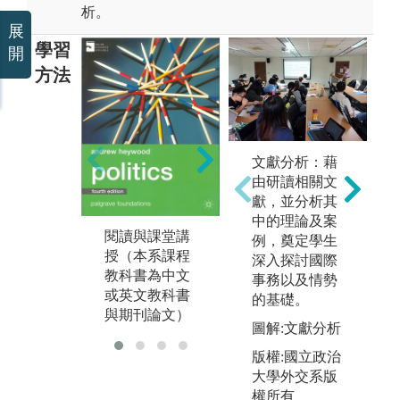
析。
展
學習
開
方法
課堂討論。
圖解:經濟學人
文獻分析：藉
網頁
由研讀相關文
獻，並分析其
版權:經濟學人
中的理論及案
網頁
閱讀與課堂講
例，奠定學生
教
授（本系課程
深入探討國際
進
教科書為中文
事務以及情勢
告
或英文教科書
的基礎。
與期刊論文）
圖解:文獻分析
版權:國立政治
大學外交系版
權所有