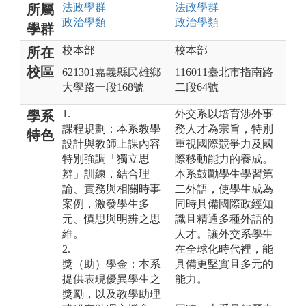
法政
學群
法政
學群
所屬
政治
學類
政治
學類
學群
校本部
校本部
所在
校區
621301嘉義縣民雄鄉
116011臺北市指南路
大學路一段168號
二段64號
1.
外交系以培育涉外事
學系
課程規劃：本系教學
務人才為宗旨，特別
特色
設計與教師上課內容
重視國際競爭力及國
特別強調「獨立思
際移動能力的養成。
辨」訓練，結合理
本系鼓勵學生學習第
論、實務與相關時事
二外語，使學生成為
案例，激發學生多
同時具備國際政經知
元、慎思與明辨之思
識且精通多種外語的
維。
人才。讓外交系學生
2.
在全球化時代裡，能
獎（助）學金：本系
具備更堅實且多元的
提供表現優異學生之
能力。
獎勵，以及教學助理