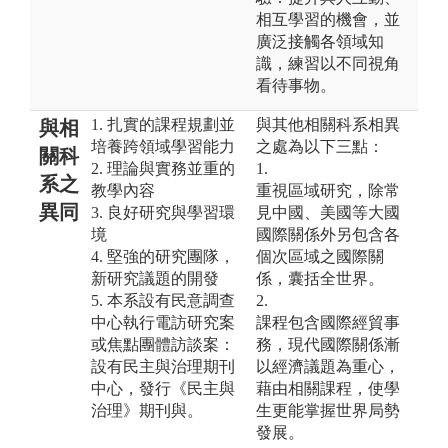
相互學習的機會，並
廣泛接觸各領域知
識，練習以不同視角
看待事物。
1. 扎實的課程規劃並
與其他相關科系相異
與相
培養跨領域學習能力
之處為以下三點：
關科
2. 理論與實務並重的
1.
系之
教學內容
重視區域研究，除常
異同
3. 良好研究與學習環
見中國、美國等大國
境
國際關係外另包含各
4. 堅強的研究團隊，
個次區域之國際關
新研究議題的開發
係，囊括全世界。
5. 本系設有民意調查
2.
中心執行電訪研究案
課程包含國際經貿事
或焦點團體訪談案：
務，現代國際關係漸
設有民主與治理期刊
以經濟議題為重心，
中心，發行《民主與
藉由相關課程，使學
治理》期刊與。
生更能掌握世界局勢
發展。