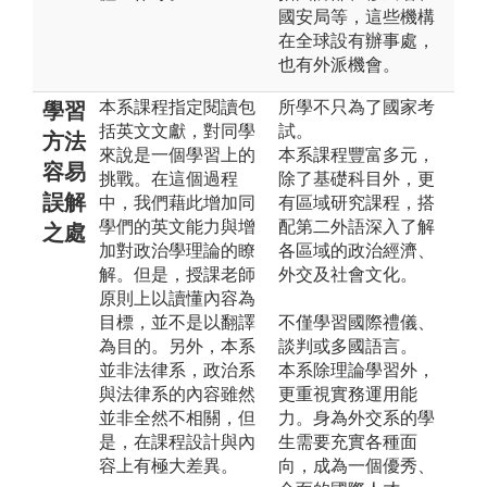
國安局等，這些機構
在全球設有辦事處，
也有外派機會。
本系課程指定閱讀包
所學不只為了國家考
學習
括英文文獻，對同學
試。
方法
來說是一個學習上的
本系課程豐富多元，
容易
挑戰。在這個過程
除了基礎科目外，更
誤解
中，我們藉此增加同
有區域研究課程，搭
學們的英文能力與增
配第二外語深入了解
之處
加對政治學理論的瞭
各區域的政治經濟、
解。但是，授課老師
外交及社會文化。
原則上以讀懂內容為
目標，並不是以翻譯
不僅學習國際禮儀、
為目的。另外，本系
談判或多國語言。
並非法律系，政治系
本系除理論學習外，
與法律系的內容雖然
更重視實務運用能
並非全然不相關，但
力。身為外交系的學
是，在課程設計與內
生需要充實各種面
容上有極大差異。
向，成為一個優秀、