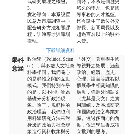
或研究助理之機會。
同時，本系是個歷史
3.
悠久的學系，也是國
實務導向：本系設置
際事務的人才搖籃。
民意及市場調查中心
迄今誕生了數位外交
配合研究方法相關課
部長、新聞局長以及
程，訓練專才與職場
超過百名以上的駐外
接軌。
大使。
下載詳細資料
政治學（Political Scien
「外交」著重學生國
學科
ce），與多數人文社會
際視野之拓展，涵蓋
意涵
科學相同，我們關心
政治、經濟、歷史、
的是群體之間的互動
心理、語言等課程以
模式。我們特別在乎
擴展學生相關知識的
的是，以不同理論為
廣度，強調外國語文
基礎來分析政治現
（尤其是英文）之實
象。除了，規範性的
用訓練，及區域研究
政治理論，我們也利
和國際政治之專業知
用科學研究方法來對
識。透過多面向的角
身邊的政治與社會現
度，促進學生養成獨
象進行資料收集與分
立批判的思考。