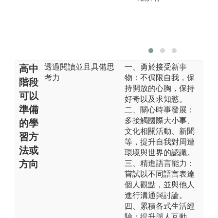
透過閱讀並且具備思
一、勇於接受新事
高中
考力
物：不侷限自我，保
階段
持開放的心胸，保持
可以
好奇以及求知慾。
準備
二、關心時事發展：
多接觸國際大小事、
的學
文化相關活動、新聞
習方
等，提升自我對周遭
法或
環境與世界的認識。
方向
三、精進語言能力：
嘗試以不同語言表達
個人觀點，並與他人
進行溝通與討論。
四、累積各式生活經
驗：提升與人互動、