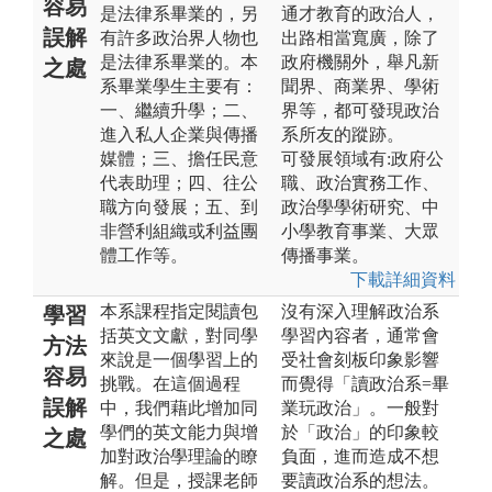
容易
是法律系畢業的，另
通才教育的政治人，
誤解
有許多政治界人物也
出路相當寬廣，除了
是法律系畢業的。本
政府機關外，舉凡新
之處
系畢業學生主要有：
聞界、商業界、學術
一、繼續升學；二、
界等，都可發現政治
進入私人企業與傳播
系所友的蹤跡。
媒體；三、擔任民意
可發展領域有:政府公
代表助理；四、往公
職、政治實務工作、
職方向發展；五、到
政治學學術研究、中
非營利組織或利益團
小學教育事業、大眾
體工作等。
傳播事業。
下載詳細資料
本系課程指定閱讀包
沒有深入理解政治系
學習
括英文文獻，對同學
學習內容者，通常會
方法
來說是一個學習上的
受社會刻板印象影響
容易
挑戰。在這個過程
而覺得「讀政治系=畢
誤解
中，我們藉此增加同
業玩政治」。一般對
學們的英文能力與增
於「政治」的印象較
之處
加對政治學理論的瞭
負面，進而造成不想
解。但是，授課老師
要讀政治系的想法。