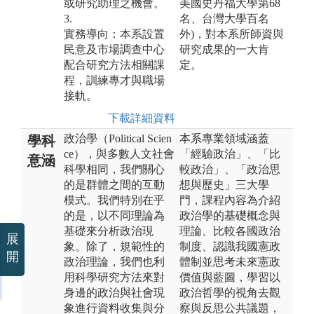
或研究助理之機會。
美國史丹福大學第68
3.
名、台灣大學百名
實務導向：本系設置
外)，對本系所師資與
民意及市場調查中心
研究成果的一大肯
配合研究方法相關課
定。
程，訓練專才與職場
接軌。
下載詳細資料
政治學（Political Scien
本系專業領域涵蓋
學科
ce），與多數人文社會
「經驗政治」、「比
意涵
科學相同，我們關心
較政治」、「政治思
的是群體之間的互動
想與歷史」三大學
模式。我們特別在乎
門，課程內容為介紹
的是，以不同理論為
政治學的基礎概念與
基礎來分析政治現
理論、比較各國政治
展
象。除了，規範性的
制度、認識我國憲政
開
政治理論，我們也利
體制並思考未來憲政
用科學研究方法來對
價值與藍圖，學習以
身邊的政治與社會現
政治哲學的視角去觀
象進行資料收集與分
察與反思公共議題，