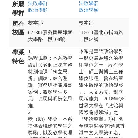
法政
學群
法政
學群
所屬
政治
學類
政治
學類
學群
校本部
校本部
所在
校區
621301嘉義縣民雄鄉
116011臺北市指南路
大學路一段168號
二段64號
1.
本系是華語政治學界
學系
課程規劃：本系教學
中歷史最為悠久的學
特色
設計與教師上課內容
術單位之一，設有學
特別強調「獨立思
士、碩士與博士三種
辨」訓練，結合理
學位課程，旨在培養
論、實務與相關時事
學生敏銳的政治觀察
案例，激發學生多
力、人文素養、獨立
元、慎思與明辨之思
思考能力。2018年QS
維。
世界大學在「政治與
2.
國際關係領域」之
獎（助）學金：本系
『學術聲譽』項排名
提供表現優異學生之
全球第64名(同領域香
獎勵，以及教學助理
港中文大學第61名、