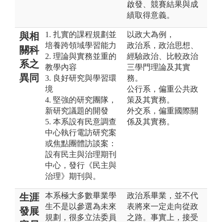
啟發、競賽結果與成
績取得意義。
1. 扎實的課程規劃並
以政大為例，
與相
培養跨領域學習能力
政治系，政治思想、
關科
2. 理論與實務並重的
經驗政治、比較政治
系之
教學內容
三學門理論及其實
異同
3. 良好研究與學習環
務。
境
公行系，偏重公共政
4. 堅強的研究團隊，
策及其實務。
新研究議題的開發
外交系，偏重國際關
5. 本系設有民意調查
係及其實務。
中心執行電訪研究案
或焦點團體訪談案：
設有民主與治理期刊
中心，發行《民主與
治理》期刊與。
本系極大多數畢業學
政治系畢業，並不代
生涯
生不是以參選為未來
表將來一定走向從政
發展
規劃，很多立法委員
之路。事實上，接受