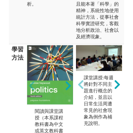
析。
且能本著「科學」的
精神，系統性地使用
統計方法，從事社會
科學實證研究，客觀
地分析政治、社會以
及經濟現象。
學習
方法
課堂討論。
課堂講授:每週
將針對不同主
圖解:經濟學人
題進行概念的
網頁
介紹，並且以
版權:經濟學人
日常生活周遭
網頁
常見的社會現
閱讀與課堂講
象為例作為補
教
授（本系課程
充說明。
進
教科書為中文
告
或英文教科書