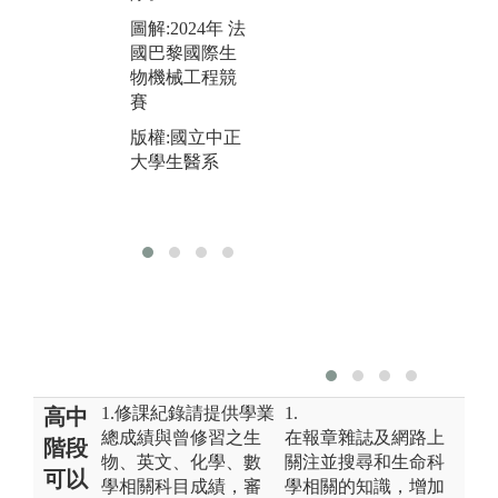
大
圖解:進行教學
圖解:2024年 法
實驗課程
國巴黎國際生
版權:國立中正
物機械工程競
大學生醫系
賽
實
版權:國立中正
R
大學生醫系
1.修課紀錄請提供學業
1.
高中
總成績與曾修習之生
在報章雜誌及網路上
階段
物、英文、化學、數
關注並搜尋和生命科
可以
學相關科目成績，審
學相關的知識，增加