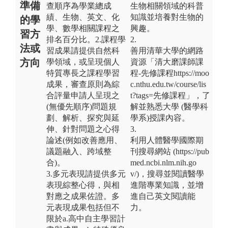
準備
查順序為學業總成
生物相關領域的科普
績、生物、英文、化
知識並培養對生物的
的學
學、數學相關課程之
興趣。
習方
排名百分比。2.課程學
2.
法或
習成果請提供自然科
善用清華大學的網路
方向
學領域，或呈現個人
資源「清大磨課師課
特質專長之課程學習
程-先修課程https://moo
成果，審查原則為綜
c.nthu.edu.tw/course/lis
合評量申請人呈現之
t?tags=先修課程」，了
(無優先順序)問題規
解並熟悉大學 (醫學科
劃、解析、探究與延
學系)授課內容。
伸、針對問題之心得
3.
論述(例如改善應用、
利用人體醫學國際期
議題融入、跨域整
刊搜尋網站 (https://pub
合)。
med.ncbi.nlm.nih.go
3.多元表現請提供多元
v/)，搜尋並閱讀醫學
表現綜整心得，與相
進階專業知識，並增
對應之成果佐證。多
進自己英文閱讀能
元表現成果包括但不
力。
限於a.高中自主學習計