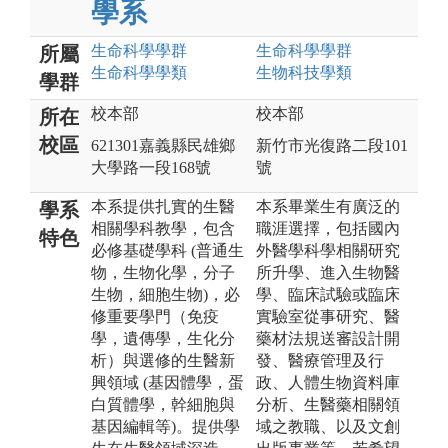
學系
生命科學
學群
生命科學
學群
所屬
生命科學
學類
生物科技
學類
學群
校本部
校本部
所在
校區
621301嘉義縣民雄鄉
新竹市光復路二段101
大學路一段168號
號
本系提供扎實的生醫
本系畢業生有廣泛的
學系
相關學科教學，包含
職涯選擇，包括國內
特色
必修基礎學科 (普通生
外醫學科學相關研究
物，生物化學，分子
所升學、進入生物醫
生物，細胞生物)，必
學、臨床試驗或臨床
修重要學門（免疫
實驗室從事研究、醫
學，遺傳學，生化分
藥材法規送審設計開
析）與選修的生醫新
發、醫療管理及行
興領域 (基因體學，蛋
政、人體生物資料庫
白質體學，幹細胞與
分析、生醫藥相關領
基因編輯等)。提供學
域之教職、以及文創