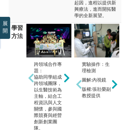
起因，進程以提供新
興療法，進而開拓醫
學的全新展望。
展
學習
開
方法
實驗課實作：
專
實驗操作：生
跨領域合作專
基礎實驗課
藉
理檢測
題：
程：教導與實
告
協助同學組成
作基礎生醫實
閱
圖解:內視鏡
跨領域團隊，
驗。
歸
版權:張壯榮副
以生醫技術為
專題研究實
醫
教授提供
主軸，結合工
驗：藉由各教
獻
程資訊與人文
授實驗室的指
圖
關懷，參與國
導與資源，更
講
際競賽與經營
進一步探索生
創新創業團
版
醫領域。
隊。