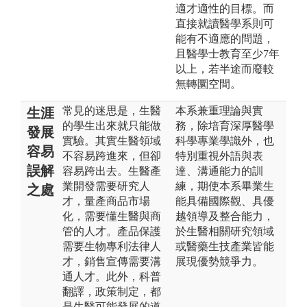
適才適性的目標。而
直接就讀醫學系則可
能有不適應的問題，
且醫學士教育至少7年
以上，若半途而廢較
無轉圜空間。
常見的迷思是，生醫
本系兼重理論與實
生涯
的學生出來就只能做
務，除培育深厚醫學
發展
實驗。其實生醫領域
科學專業學識外，也
容易
不容易跨進來，但卻
特別重視外語與表
誤解
容易跨出去。生醫產
達、溝通能力的訓
業開發需要研究人
練，期使本系畢業生
之處
才，量產商品市場
能具備國際觀、具優
化，需要懂生醫與商
越領導及整合能力，
管的人才。產品保護
於生醫相關研究領域
需要生物專利法律人
或醫藥生技產業皆能
才，銷售宣傳需要溝
展現優勢競爭力。
通人才。此外，科普
翻譯，政策制定，都
是生醫可能發展的道