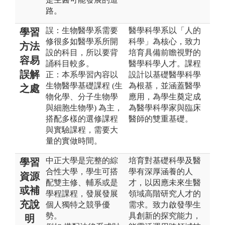
路。
誤：生物醫學系需要
醫學科學系以「人的
學習
修很多如醫學系所開
科學」為核心，致力
方法
設的科目，所以要背
培育具備前瞻視野的
容易
誦科目較多。
醫學科學人才。課程
誤解
正：本系學習內容以
設計以基礎醫學科學
生物醫學基礎課程 (生
為根基，並涵蓋醫學
之處
物化學、分子生物學
應用，為學生奠定成
與細胞生物學) 為主，
為醫學科學家與臨床
搭配多樣的選修課程
醫師的雙重基礎。
與實驗課程，需要大
量的實做時間。
中正大學是完整的綜
培育對基礎科學及醫
學習
合性大學，學生可搭
學有深厚涵養的人
資源
配雙主修、輔系或是
才，以因應未來生醫
或補
學程課程，發展發展
領域高階研究人才的
充說
個人獨特之競爭優
需求。致力啟發學生
勢。
具創新的探究能力，
明