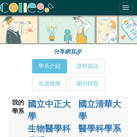
ColleGo! 大學選才與高中育才輔助系統
分享網頁
學系介紹
課程資訊
生涯進路
能力特質
我的
國立中正大
國立清華大
學系
學
學
生物醫學科
醫學科學系