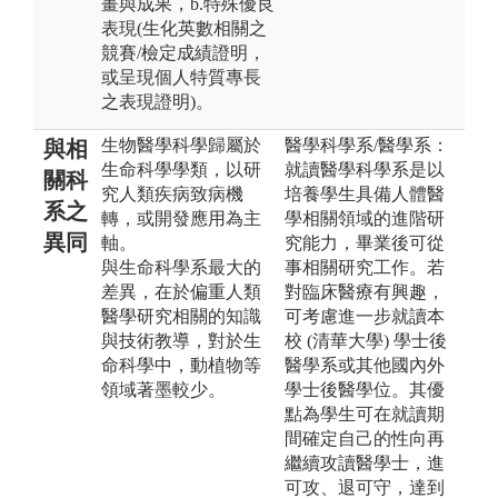
畫與成果，b.特殊優良
表現(生化英數相關之
競賽/檢定成績證明，
或呈現個人特質專長
之表現證明)。
生物醫學科學歸屬於
醫學科學系/醫學系：
與相
生命科學學類，以研
就讀醫學科學系是以
關科
究人類疾病致病機
培養學生具備人體醫
系之
轉，或開發應用為主
學相關領域的進階研
異同
軸。
究能力，畢業後可從
與生命科學系最大的
事相關研究工作。若
差異，在於偏重人類
對臨床醫療有興趣，
醫學研究相關的知識
可考慮進一步就讀本
與技術教導，對於生
校 (清華大學) 學士後
命科學中，動植物等
醫學系或其他國內外
領域著墨較少。
學士後醫學位。其優
點為學生可在就讀期
間確定自己的性向再
繼續攻讀醫學士，進
可攻、退可守，達到