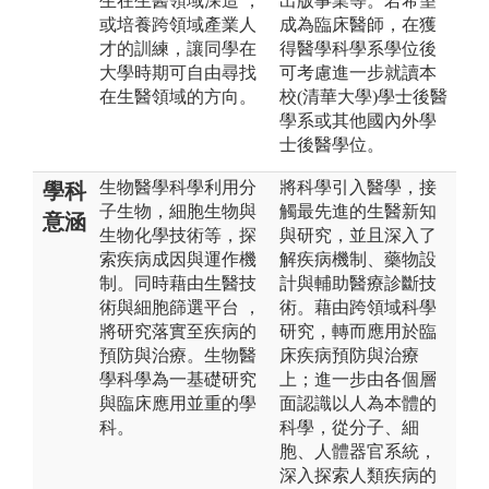
生在生醫領域深造 ，
出版事業等。若希望
或培養跨領域產業人
成為臨床醫師，在獲
才的訓練，讓同學在
得醫學科學系學位後
大學時期可自由尋找
可考慮進一步就讀本
在生醫領域的方向。
校(清華大學)學士後醫
學系或其他國內外學
士後醫學位。
生物醫學科學利用分
將科學引入醫學，接
學科
子生物，細胞生物與
觸最先進的生醫新知
意涵
生物化學技術等，探
與研究，並且深入了
索疾病成因與運作機
解疾病機制、藥物設
制。同時藉由生醫技
計與輔助醫療診斷技
術與細胞篩選平台 ，
術。藉由跨領域科學
將研究落實至疾病的
研究，轉而應用於臨
預防與治療。生物醫
床疾病預防與治療
學科學為一基礎研究
上；進一步由各個層
與臨床應用並重的學
面認識以人為本體的
科。
科學，從分子、細
胞、人體器官系統，
深入探索人類疾病的