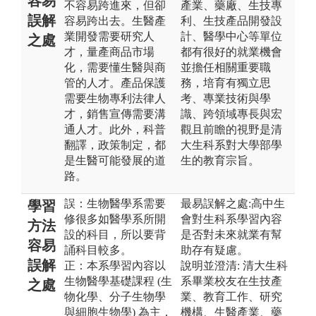
容易
不容易跨進來，但卻
產業、藥廠、生技專
誤解
容易跨出去。生醫產
利、生技產品開發設
業開發需要研究人
計、醫學中心等單位
之處
才，量產商品市場
都有很好的就業機會
化，需要懂生醫與商
並擔任相關重要職
管的人才。產品保護
務，培育有獨立思
需要生物專利法律人
考、專業技術與學
才，銷售宣傳需要溝
識、跨領域專長與宏
通人才。此外，科普
觀且前瞻的視野是清
翻譯，政策制定，都
大生科系對大學部學
是生醫可能發展的道
生的教育宗旨。
路。
誤：生物醫學系需要
最易誤解之處:高中生
學習
修很多如醫學系所開
會對生科系學習內容
方法
設的科目，所以要背
是否對未來就業有幫
容易
誦科目較多。
助存有疑慮。
誤解
正：本系學習內容以
說明並澄清: 清大生科
生物醫學基礎課程 (生
系畢業校友在生技產
之處
物化學、分子生物學
業、教育工作、研究
與細胞生物學) 為主，
機構、生醫產業、藥