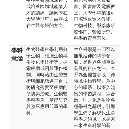
生在生醫領域深造 ，
備完善的教學實驗
或培養跨領域產業人
室、圖書館及電腦教
才的訓練，讓同學在
室。大學部畢業後可
大學時期可自由尋找
再深造或進入教學、
在生醫領域的方向。
生物科技、製藥廠研
發部門、醫療研究、
科學教育等單位。
生物醫學科學利用分
生命科學是一門可以
學科
子生物，細胞生物與
無限延伸的科學領
意涵
生物化學技術等，探
域，是世界各國重點
索疾病成因與運作機
發展的科技之一。本
制。同時藉由生醫技
系為全國首創以『跨
術與細胞篩選平台 ，
領域生物科學』為中
將研究落實至疾病的
心的學系。以深入淺
預防與治療。生物醫
出的學習課程，綜合
學科學為一基礎研究
數、理、化及生物各
與臨床應用並重的學
種學科之基礎，引導
科。
學生們了解現代生命
科學之領域，以探索
未來生命科學的新