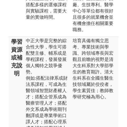
搭配多樣的選修課程
廠、生技專利、醫學
與實驗課程，需要大
中心等單位都有很好
量的實做時間。
且很多的就業機會並
有機會擔任相關重要
職務。
中正大學是完整的綜
培育具備有獨立思
學習
合性大學，學生可搭
考、專業技術與學
資源
配雙主修、輔系或是
識、跨領域專長與宏
或補
學程課程，發展發展
觀且前瞻的視野是清
充說
個人獨特之競爭優
大生科系對大學部學
勢。
生的教育期許。清大
明
例如:搭配法律系或財
生科系在全國生醫生
法系課程，可成為生
技領域屬於佼佼者，
醫領域智慧財產權人
學生素質佳；教師教
才；搭配企管系成為
學研究極為用心。
醫療管理人才；搭配
外文系成為學術期刊
翻譯或是專業學術口
譯人才；搭配心理系