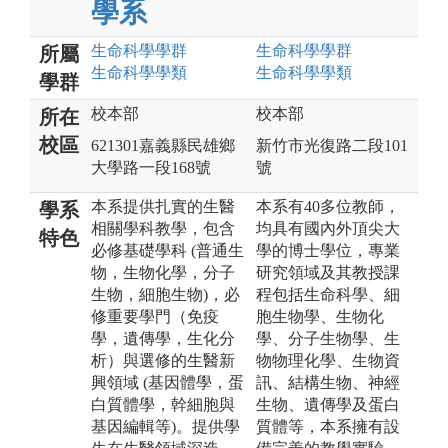
學系
生命科學
學群
生命科學
學群
所屬
生命科學
學類
生命科學
學類
學群
校本部
校本部
所在
校區
621301嘉義縣民雄鄉
新竹市光復路二段101
大學路一段168號
號
本系提供扎實的生醫
本系有40多位教師，
學系
相關學科教學，包含
均具有國內外頂尖大
特色
必修基礎學科 (普通生
學的博士學位，專業
物，生物化學，分子
研究領域及其教授課
生物，細胞生物)，必
程包括生命科學、細
修重要學門（免疫
胞生物學、生物化
學，遺傳學，生化分
學、分子生物學、生
析）與選修的生醫新
物物理化學、生物資
興領域 (基因體學，蛋
訊、結構生物、神經
白質體學，幹細胞與
生物、遺傳學及蛋白
基因編輯等)。提供學
質體等，本系擁有設