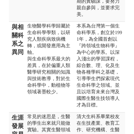
期的實驗課，要努力
親自參與，並要求完
美。
生物醫學科學歸屬於
本系為台灣第一個生
與相
生命科學學類，以研
命科學系，創立於199
關科
究人類疾病致病機
1年，為全國首創以
系之
轉，或開發應用為主
『跨領域生物科學』
異同
軸。
為中心的學系。以深
與生命科學系最大的
入淺出的學習課程，
差異，在於偏重人類
綜合數、理、化及生
醫學研究相關的知識
物各種學科之基礎，
與技術教導，對於生
引導學生們探索現代
命科學中，動植物等
生命科學之領域。並
領域著墨較少。
且以培育未來台灣及
國際生醫生技領導人
才為目標。
常見的迷思是，生醫
清大生科系畢業校友
生涯
的學生出來就只能做
在生技產業、教育工
發展
實驗。其實生醫領域
作、研究機構、生醫