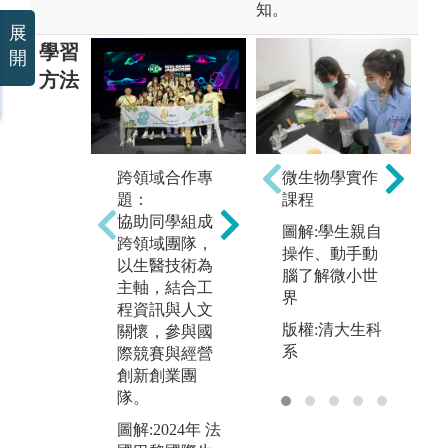
知。
展
學習
開
方法
實驗課實作：
專
微生物學實作
跨領域合作專
基礎實驗課
藉
課程
題：
程：教導與實
告
協助同學組成
作基礎生醫實
閱
圖解:學生親自
跨領域團隊，
驗。
歸
操作、動手動
以生醫技術為
專題研究實
醫
腦了解微小世
主軸，結合工
驗：藉由各教
獻
界
程資訊與人文
授實驗室的指
圖
版權:清大生科
關懷，參與國
導與資源，更
講
系
際競賽與經營
進一步探索生
創新創業團
版
醫領域。
隊。
大
圖解:進行教學
圖解:2024年 法
實驗課程