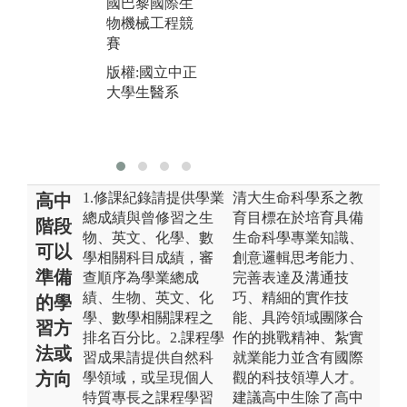
國巴黎國際生
版權:國立中正
物機械工程競
大學生醫系
賽
版權:國立中正
大學生醫系
1.修課紀錄請提供學業
清大生命科學系之教
高中
總成績與曾修習之生
育目標在於培育具備
階段
物、英文、化學、數
生命科學專業知識、
可以
學相關科目成績，審
創意邏輯思考能力、
準備
查順序為學業總成
完善表達及溝通技
績、生物、英文、化
巧、精細的實作技
的學
學、數學相關課程之
能、具跨領域團隊合
習方
排名百分比。2.課程學
作的挑戰精神、紮實
法或
習成果請提供自然科
就業能力並含有國際
方向
學領域，或呈現個人
觀的科技領導人才。
特質專長之課程學習
建議高中生除了高中