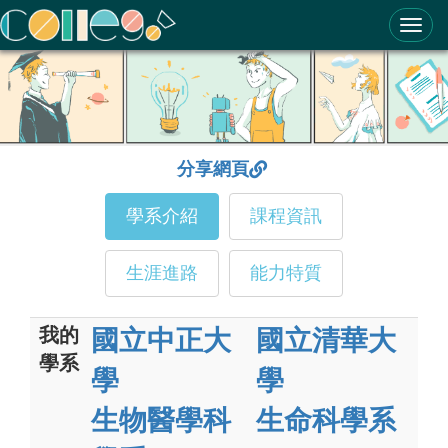
ColleGo! 大學選才與高中育才輔助系統
分享網頁
學系介紹
課程資訊
生涯進路
能力特質
我的
國立中正大
國立清華大
學系
學
學
生物醫學科
生命科學系