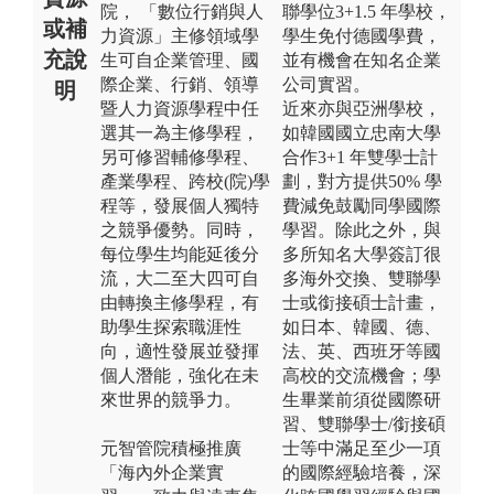
院， 「數位行銷與人
聯學位3+1.5 年學校，
或補
力資源」主修領域學
學生免付德國學費，
充說
生可自企業管理、國
並有機會在知名企業
際企業、行銷、領導
公司實習。
明
暨人力資源學程中任
近來亦與亞洲學校，
選其一為主修學程，
如韓國國立忠南大學
另可修習輔修學程、
合作3+1 年雙學士計
產業學程、跨校(院)學
劃，對方提供50% 學
程等，發展個人獨特
費減免鼓勵同學國際
之競爭優勢。同時，
學習。除此之外，與
每位學生均能延後分
多所知名大學簽訂很
流，大二至大四可自
多海外交換、雙聯學
由轉換主修學程，有
士或銜接碩士計畫，
助學生探索職涯性
如日本、韓國、德、
向，適性發展並發揮
法、英、西班牙等國
個人潛能，強化在未
高校的交流機會；學
來世界的競爭力。
生畢業前須從國際研
習、雙聯學士/銜接碩
元智管院積極推廣
士等中滿足至少一項
「海內外企業實
的國際經驗培養，深