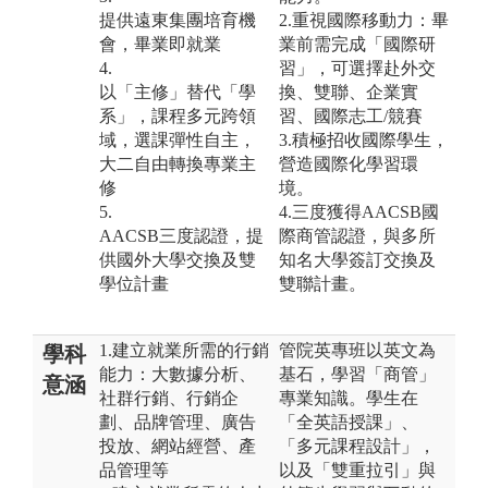
提供遠東集團培育機
2.重視國際移動力：畢
會，畢業即就業
業前需完成「國際研
4.
習」，可選擇赴外交
以「主修」替代「學
換、雙聯、企業實
系」，課程多元跨領
習、國際志工/競賽
域，選課彈性自主，
3.積極招收國際學生，
大二自由轉換專業主
營造國際化學習環
修
境。
5.
4.三度獲得AACSB國
AACSB三度認證，提
際商管認證，與多所
供國外大學交換及雙
知名大學簽訂交換及
學位計畫
雙聯計畫。
1.建立就業所需的行銷
管院英專班以英文為
學科
能力：大數據分析、
基石，學習「商管」
意涵
社群行銷、行銷企
專業知識。學生在
劃、品牌管理、廣告
「全英語授課」、
投放、網站經營、產
「多元課程設計」，
品管理等
以及「雙重拉引」與