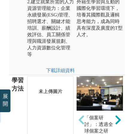
2.建立就業所需的人力
外籍生學習與互動的
資源管理能力：企業
國際化學習環境下，
永續發展(ESG)管理、
培養其國際觀及邏輯
招聘選才、關鍵才能
思考能力，成為同時
培訓、薪酬設計、績
具有深度及廣度的T型
效評估、員工關係管
人才。
理與職涯發展規劃、
人力資源數位化管理
等
下載詳細資料
學習
方法
未上傳圖片
展
開
專案實作:透過
分
「個案研
授課教師指定
授
討」：透過全
議題、產學合
相
球個案之研
作或企劃競賽