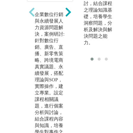
題
討，結合課程
方式，由學生
解
之理論知識基
進行分組專案
企業數位行銷
作
礎，培養學生
實作，訓練學
與永續發展人
值
洞察問題，分
生創意發想、
力資源問題解
訊
析及解決與解
個案與簡報技
決，案例研討:
行
決問題之能
巧等相關能
針對數位行
集
力。
力。
銷、廣告、直
讀
團隊設定創新
播、新零售策
創
議題，進行實
略、跨境電商
礎
作，以實際產
真實議題、永
數
出為導向，培
續發展，搭配
與
養團隊默契建
理論與SOP，
庫
立、合作分
實際操作，建
分
工、基礎與專
立專業。設定
礎
業知識應用與
課程相關議
判
執行，實際體
題，進行個案
以
驗創新創業活
分析與討論，
建
動歷程。
結合課程內容
價
與知識，培養
式
學生對事件之