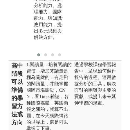
圖
分析能力、處
與
理能力、團隊
料
能力、與知識
應用能力，提
版
出多元思維與
管
解決方針。
管
照
1.閱讀量：培養閱讀的
透過學校課程學習報
高中
習慣，增加閱讀量是
告中，呈現如何製作
階段
極為關鍵的，有足夠
報告的過程、運用數
可以
的閱讀量，才能掌握
據分析的工具，解決
準備
國際市場脈動，CN
面對的困難與主要的
N，看Times雜誌，各
貢獻，或提出未來延
的學
種國際媒體，英國衛
伸學習的規畫。
習方
報之類的，就算不出
法或
國，在今天網際網路
方向
的世界上，還是可以
掌握天下事。