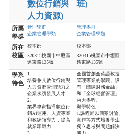
數位行銷與
班)
人力資源)
管理
學群
管理
學群
所屬
企業管理
學類
企業管理
學類
學群
校本部
校本部
所在
校區
320315桃園市中壢區
320315桃園市中壢區
遠東路135號
遠東路135號
1.
全國首創全英語教授
學系
培養兼具數位行銷與
管理專業的學院。設
特色
人力資源管理能力之
有「國際財務金融」
企業永續發展人才
和「全球經營管理」
2.
兩大學程。
業界專家指導數位行
辦學特色：
銷AI運用、人資專業
1.課程輔以個案討論、
和教練領導力，提高
實作等方式培養學生
就業即戰力
獨立思考與問題解決
3.
能力。