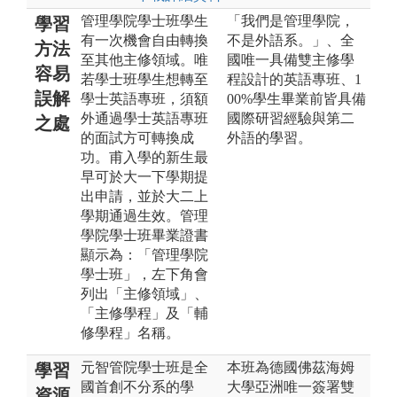
管理學院學士班學生
「我們是管理學院，
學習
有一次機會自由轉換
不是外語系。」、全
方法
至其他主修領域。唯
國唯一具備雙主修學
容易
若學士班學生想轉至
程設計的英語專班、1
誤解
學士英語專班，須額
00%學生畢業前皆具備
外通過學士英語專班
國際研習經驗與第二
之處
的面試方可轉換成
外語的學習。
功。甫入學的新生最
早可於大一下學期提
出申請，並於大二上
學期通過生效。管理
學院學士班畢業證書
顯示為：「管理學院
學士班」，左下角會
列出「主修領域」、
「主修學程」及「輔
修學程」名稱。
元智管院學士班是全
本班為德國佛茲海姆
學習
國首創不分系的學
大學亞洲唯一簽署雙
資源