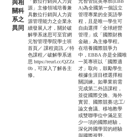
「數位行銷與人力資
元智管院英專班(EBB
與相
源」主修領域培養兼
A)為全國第一個設立
關科
具數位行銷與人力資
管理專業的全英語學
系之
源管理能力之企業永
程，且是唯一學生可
異同
續發展人才，關於破
自由選擇「全球經營
解學系迷思可至官網
管理」或「國際財務
元智管理學院學士班
金融」為主修學程。
首頁／ 課程資訊 ／特
在培養國際競爭力
色課程／破解學系迷
中，EBBA 亦是全國唯
思 https://reurl.cc/QZZz
一英專班以「國際適
0b，可深入了解各主
才」取向，鼓勵學生
修。
根據生涯目標選擇相
關訓練。如畢業前需
完成第二外語課程，
並從國際交換、海外
實習、國際競賽/志工/
論文會議、移地教學
或雙聯學位中滿足至
少一項的國際經驗，
深化跨國學習的經驗
與國際視野。