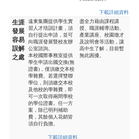
下載詳細資料
遠東集團提供學生實
盡全力藉由課程講
生涯
習人才培訓計畫，須
授、職涯輔導活動、
發展
自行提出申請，並可
產業講座、校園徵才
容易
向職涯發展暨校友辦
及說明會等活動，讓
誤解
公室諮詢。
高中生了解，目前暫
本校國際事務室提供
無此困擾。
之處
學生申請出國交換(無
證書)，僅須繳交本校
學雜費。若選擇雙聯
學位，則須繳交本校
及他校的學雜費，即
可一次取得兩間學校
的學位證書。任一方
案，除已明列補助
費，其餘個人花銷皆
須自行負擔。
下載詳細資料