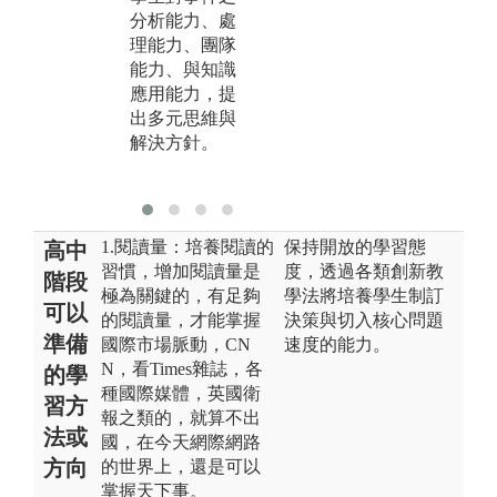
圖
分析能力、處
與
理能力、團隊
料
能力、與知識
應用能力，提
版
出多元思維與
管
解決方針。
管
照
1.閱讀量：培養閱讀的
保持開放的學習態
高中
習慣，增加閱讀量是
度，透過各類創新教
階段
極為關鍵的，有足夠
學法將培養學生制訂
可以
的閱讀量，才能掌握
決策與切入核心問題
準備
國際市場脈動，CN
速度的能力。
N，看Times雜誌，各
的學
種國際媒體，英國衛
習方
報之類的，就算不出
法或
國，在今天網際網路
方向
的世界上，還是可以
掌握天下事。