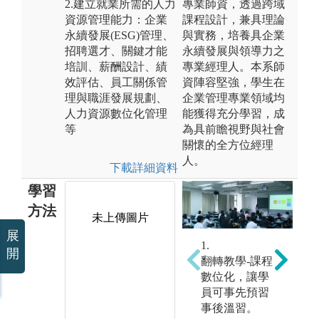
2.建立就業所需的人力
專業師資，透過跨域
資源管理能力：企業
課程設計，兼具理論
永續發展(ESG)管理、
與實務，培養具企業
招聘選才、關鍵才能
永續發展與領導力之
培訓、薪酬設計、績
專業經理人。本系師
效評估、員工關係管
資陣容堅強，學生在
理與職涯發展規劃、
企業管理專業領域均
人力資源數位化管理
能獲得充分學習，成
等
為具前瞻視野與社會
關懷的全方位經理
人。
下載詳細資料
學習
方法
未上傳圖片
展
1.
2
開
翻轉教學-課程
專案實作:透過
數位化，讓學
分
授課教師指定
員可事先預習
授
議題、產學合
事後溫習。
相
作或企劃競賽