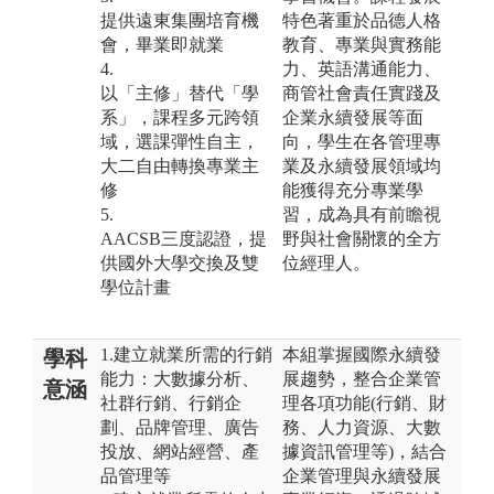
提供遠東集團培育機
特色著重於品德人格
會，畢業即就業
教育、專業與實務能
4.
力、英語溝通能力、
以「主修」替代「學
商管社會責任實踐及
系」，課程多元跨領
企業永續發展等面
域，選課彈性自主，
向，學生在各管理專
大二自由轉換專業主
業及永續發展領域均
修
能獲得充分專業學
5.
習，成為具有前瞻視
AACSB三度認證，提
野與社會關懷的全方
供國外大學交換及雙
位經理人。
學位計畫
1.建立就業所需的行銷
本組掌握國際永續發
學科
能力：大數據分析、
展趨勢，整合企業管
意涵
社群行銷、行銷企
理各項功能(行銷、財
劃、品牌管理、廣告
務、人力資源、大數
投放、網站經營、產
據資訊管理等)，結合
品管理等
企業管理與永續發展