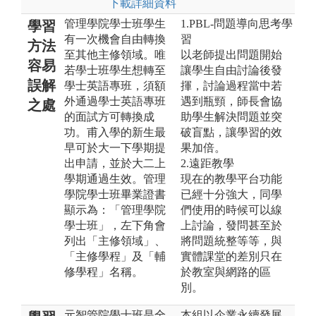
下載詳細資料
管理學院學士班學生
1.PBL-問題導向思考學
學習
有一次機會自由轉換
習
方法
至其他主修領域。唯
以老師提出問題開始
容易
若學士班學生想轉至
讓學生自由討論後發
誤解
學士英語專班，須額
揮，討論過程當中若
外通過學士英語專班
遇到瓶頸，師長會協
之處
的面試方可轉換成
助學生解決問題並突
功。甫入學的新生最
破盲點，讓學習的效
早可於大一下學期提
果加倍。
出申請，並於大二上
2.遠距教學
學期通過生效。管理
現在的教學平台功能
學院學士班畢業證書
已經十分強大，同學
顯示為：「管理學院
們使用的時候可以線
學士班」，左下角會
上討論，發問甚至於
列出「主修領域」、
將問題統整等等，與
「主修學程」及「輔
實體課堂的差別只在
修學程」名稱。
於教室與網路的區
別。
元智管院學士班是全
本組以企業永續發展