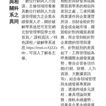
「數位行銷與人力資
相較於與財金系或國
與相
源」主修領域培養兼
際貿易學系的相似與
關科
具數位行銷與人力資
差別之處，三者同屬
系之
源管理能力之企業永
商業運作與企業運營
異同
續發展人才，關於破
所須，但財金較針對
解學系迷思可至官網
資金或金融市場，國
元智管理學院學士班
貿較針對跨國貿易業
首頁／ 課程資訊 ／特
務，而企管則較針對
色課程／破解學系迷
企業體的管理與運
思 https://reurl.cc/QZZz
作。針對組別的差異
0b，可深入了解各主
如下：工商管理組為
修。
呼應國際永續發展趨
勢，整合企管各項功
能(行銷、財務、人力
資源、大數據資訊
等)，結合各領域管理
與永續發展專業師
資，透過跨域多元課
程，兼具理論與實
務，接軌永續趨勢，
培養具企業永續發展