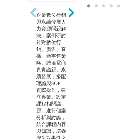
題
方式，由學生
解
進行分組專案
企業數位行銷
作
實作，訓練學
與永續發展人
值
生創意發想、
力資源問題解
訊
個案與簡報技
決，案例研討:
行
巧等相關能
針對數位行
集
力。
銷、廣告、直
讀
團隊設定創新
播、新零售策
創
議題，進行實
略、跨境電商
礎
作，以實際產
真實議題、永
數
出為導向，培
續發展，搭配
與
養團隊默契建
理論與SOP，
庫
立、合作分
實際操作，建
分
工、基礎與專
立專業。設定
礎
業知識應用與
課程相關議
判
執行，實際體
題，進行個案
以
驗創新創業活
分析與討論，
建
動歷程。
結合課程內容
價
與知識，培養
式
學生對事件之