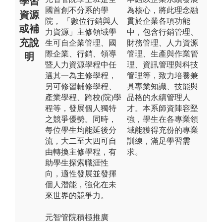
學習
國首創不分系的學
為核心，將此理念融
資源
院， 「數位行銷與人
貫於企業各項功能
或補
力資源」主修領域學
中，包含行銷管理、
充說
生可自企業管理、國
財務管理、人力資源
際企業、行銷、領導
管理、生產與作業管
明
暨人力資源學程中任
理、資訊管理與科技
選其一為主修學程，
管理等，致力培養兼
另可修習輔修學程、
具專業知識、技能與
產業學程、跨校(院)學
品格的永續管理人
程等，發展個人獨特
才。本系師資陣容堅
之競爭優勢。同時，
強，學生在各專業領
每位學生均能延後分
域能獲得充份的專業
流，大二至大四可自
訓練，滿足學習需
由轉換主修學程，有
求。
助學生探索職涯性
向，適性發展並發揮
個人潛能，強化在未
來世界的競爭力。
元智管院積極推廣