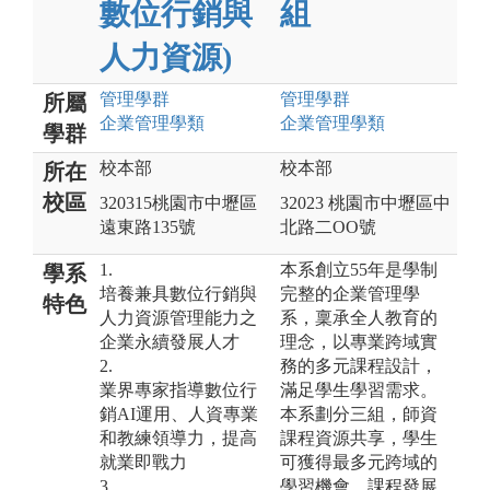
數位行銷與
組
人力資源)
管理
學群
管理
學群
所屬
企業管理
學類
企業管理
學類
學群
校本部
校本部
所在
校區
320315桃園市中壢區
32023 桃園市中壢區中
遠東路135號
北路二OO號
1.
本系創立55年是學制
學系
培養兼具數位行銷與
完整的企業管理學
特色
人力資源管理能力之
系，稟承全人教育的
企業永續發展人才
理念，以專業跨域實
2.
務的多元課程設計，
業界專家指導數位行
滿足學生學習需求。
銷AI運用、人資專業
本系劃分三組，師資
和教練領導力，提高
課程資源共享，學生
就業即戰力
可獲得最多元跨域的
3.
學習機會。課程發展