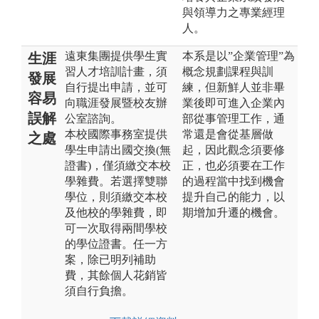
與領導力之專業經理
人。
遠東集團提供學生實
本系是以”企業管理”為
生涯
習人才培訓計畫，須
概念規劃課程與訓
發展
自行提出申請，並可
練，但新鮮人並非畢
容易
向職涯發展暨校友辦
業後即可進入企業內
誤解
公室諮詢。
部從事管理工作，通
本校國際事務室提供
常還是會從基層做
之處
學生申請出國交換(無
起，因此觀念須要修
證書)，僅須繳交本校
正，也必須要在工作
學雜費。若選擇雙聯
的過程當中找到機會
學位，則須繳交本校
提升自己的能力，以
及他校的學雜費，即
期增加升遷的機會。
可一次取得兩間學校
的學位證書。任一方
案，除已明列補助
費，其餘個人花銷皆
須自行負擔。