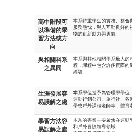
本系特重學生的實務、整合
高中階段可
服務熱忱，與人互動良好的
以準備的學
物的創新動力與勇氣。
習方法或方
向
本系與其他相關學系最大的
與相關科系
程，課程中包含許多實際的
之異同
經驗。
本系學位授予為管理學學位
生涯發展容
運動行銷公司、旅行社、各
易誤解之處
學校戶外課程老師等，體育
本系的專業主要聚焦在運動
學習方法容
和戶外冒險領導領域
易誤解之處