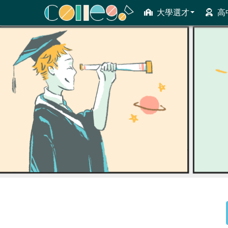
大學選才
高
ColleGo! 大學選才與高中育才輔助系統