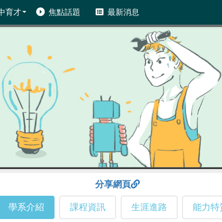
中育才
焦點話題
最新消息
分享網頁
學系介紹
課程資訊
生涯進路
能力特