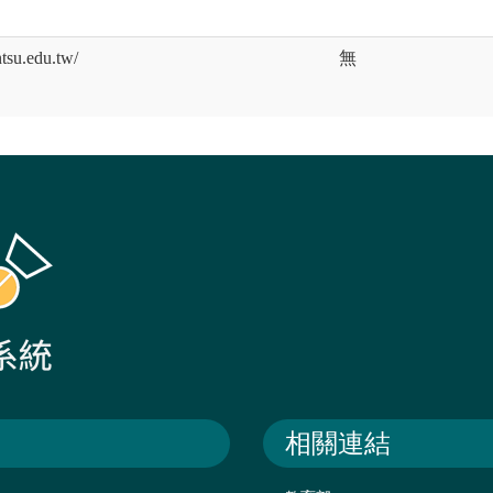
u.edu.tw/
無
相關連結