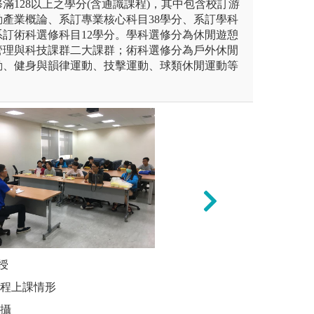
滿128以上之學分(含通識課程)，其中包含校訂游
產業概論、系訂專業核心科目38學分、系訂學科
系訂術科選修科目12學分。學科選修分為休閒遊憩
管理與科技課群二大課群；術科選修分為戶外休閒
動、健身與韻律運動、技擊運動、球類休閒運動等
未上傳圖片
授
學生小組
學生小組討論
課程上課情形
圖解:分組
拍攝
版權:自行