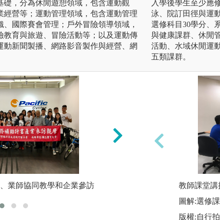
基礎，分為休閒遊憩領域，包含運動觀
入學後學生至少應修
業經營等；運動管理領域，包含運動管理
泳、院訂田徑與運動
織、國際賽會管理；戶外冒險領導領域，
選修科目30學分、
險教育與旅遊、冒險活動等；以及運動傳
與健康課群、休閒
運動新聞製播、網路影音製作與經營、網
活動、水域休閒運
五類課群。
、業師協同教學和企業參訪
教師課堂講
教師課堂講授
圖解:選修
版權:自行