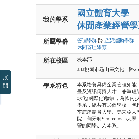
國立體育大學
我的學系
休閒產業經營學
管理
學群
跨
遊憩運動
學群
所屬學群
休閒管理
學類
校本部
所在校區
333桃園市龜山區文化一路25
展
本系培養具備企業管理知能
開
學系特色
畫及資訊傳播人才，兼重理
球化(國際化)發展，為國內
學系，總共有18個學校，
本鹿屋體育大學、馬來亞大學、
院、匈牙利Semmelwei
營的同學加入本系。