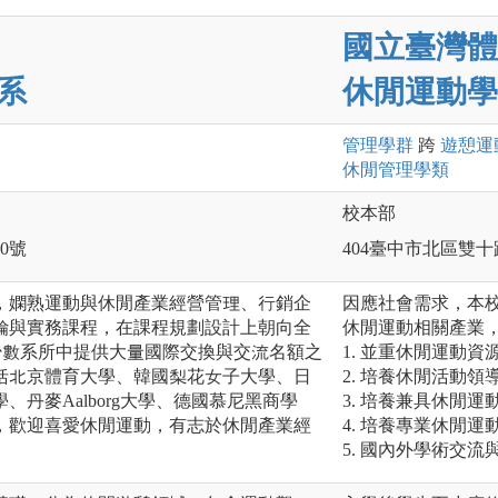
國立臺灣體
系
休閒運動學
管理
學群
跨
遊憩運
休閒管理
學類
校本部
0號
404臺中市北區雙十
，嫻熟運動與休閒產業經營管理、行銷企
因應社會需求，本
論與實務課程，在課程規劃設計上朝向全
休閒運動相關產業，
少數系所中提供大量國際交換與交流名額之
1. 並重休閒運動
包括北京體育大學、韓國梨花女子大學、日
2. 培養休閒活動
丹麥Aalborg大學、德國慕尼黑商學
3. 培養兼具休閒
s大學，歡迎喜愛休閒運動，有志於休閒產業經
4. 培養專業休閒運
5. 國內外學術交流