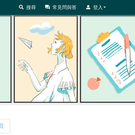
搜尋
常見問與答
登入
質