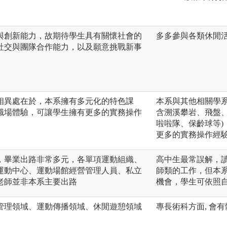
與創新能力，故期待學生具有關懷社會的
多多參與各類休閒
社交與團隊合作能力，以及願意挑戰新事
相異處在於，本系擁有多元化的特色課
本系與其他相關學
職場體驗，可讓學生擁有更多的實務操作
含溯溪攀岩、飛盤
啦啦隊、保齡球等
更多的實務操作經
，畢業出路非常多元，各單項運動組織、
高中生最常誤解，
運動中心、運動場館經營管理人員、私立
師類的工作，但本
老師並非本系主要出路
機會，學生可依照
管理領域、運動傳播領域、休閒遊憩領域
專長術科方面, 會