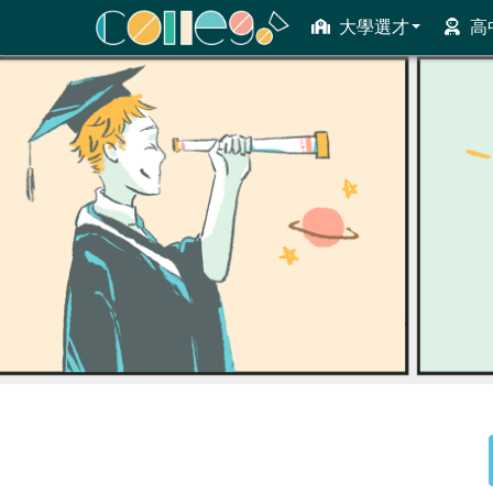
大學選才
高
ColleGo! 大學選才與高中育才輔助系統