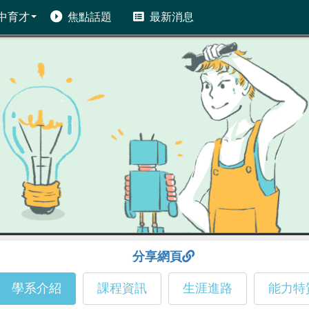
中育才
焦點話題
最新消息
分享網頁
學系介紹
課程資訊
生涯進路
能力特