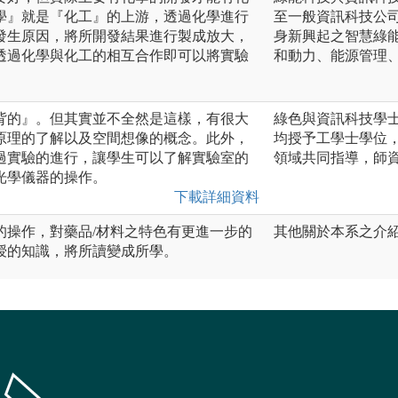
學』就是『化工』的上游，透過化學進行
至一般資訊科技公
發生原因，將所開發結果進行製成放大，
身新興起之智慧綠
透過化學與化工的相互合作即可以將實驗
和動力、能源管理
背的』。但其實並不全然是這樣，有很大
綠色與資訊科技學士
原理的了解以及空間想像的概念。此外，
均授予工學士學位
過實驗的進行，讓學生可以了解實驗室的
領域共同指導，師
光學儀器的操作。
下載詳細資料
的操作，對藥品/材料之特色有更進一步的
其他關於本系之介紹，可參閱
授的知識，將所讀變成所學。