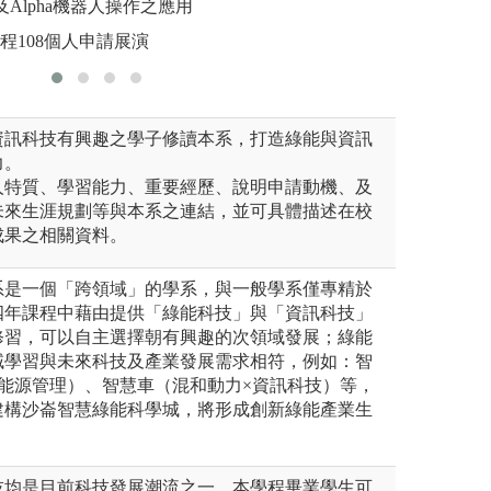
o及Alpha機器人操作之應用
版權:綠資
實際操作進一步熟
程108個人申請展演
圖解:可見光/紫外
資訊科技有興趣之學子修讀本系，打造綠能與資訊
力。
人特質、學習能力、重要經歷、說明申請動機、及
未來生涯規劃等與本系之連結，並可具體描述在校
成果之相關資料。
系是一個「跨領域」的學系，與一般學系僅專精於
四年課程中藉由提供「綠能科技」與「資訊科技」
修習，可以自主選擇朝有興趣的次領域發展；綠能
域學習與未來科技及產業發展需求相符，例如：智
能源管理）、智慧車（混和動力×資訊科技）等，
建構沙崙智慧綠能科學城，將形成創新綠能產業生
技均是目前科技發展潮流之一，本學程畢業學生可