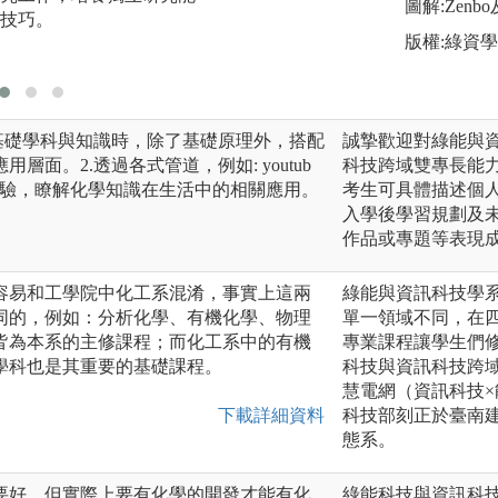
圖解:Zenb
技巧。
呈現。
版權:綠資學
圖解:上台報告
基礎學科與知識時，除了基礎原理外，搭配
誠摯歡迎對綠能與
面。2.透過各式管道，例如: youtub
科技跨域雙專長能
實驗，瞭解化學知識在生活中的相關應用。
考生可具體描述個
入學後學習規劃及
作品或專題等表現
容易和工學院中化工系混淆，事實上這兩
綠能與資訊科技學
同的，例如：分析化學、有機化學、物理
單一領域不同，在
皆為本系的主修課程；而化工系中的有機
專業課程讓學生們
學科也是其重要的基礎課程。
科技與資訊科技跨
慧電網（資訊科技×
下載詳細資料
科技部刻正於臺南
態系。
要好，但實際上要有化學的開發才能有化
綠能科技與資訊科