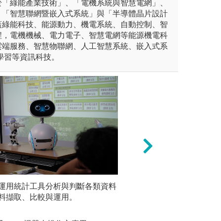
於「綠能產業技術」、「電機系統與智慧電網」、
、「智慧聯網暨嵌入式系統」與「半導體晶片設計
蓋綠能科技、能源動力、機電系統、自動控制、智
程，電機機械、電力電子、智慧電網等能源機電科
雲端服務、智慧物聯網、人工智慧系統、嵌入式系
學習等資訊科技。
實驗數據分析與成果報告撰
運用統計工具分析與判斷各類資料
光學儀器的操作：
科學實驗
和實驗所獲得數據的分析整
料擷取、比較與運用。
殊化合物結構鑑定
驗理論與
的上台報告。一般均需要利用
外光光譜儀、螢光
圖解:氣凝
aw 以及 Powerpoint 的方式
共振儀、質譜儀和