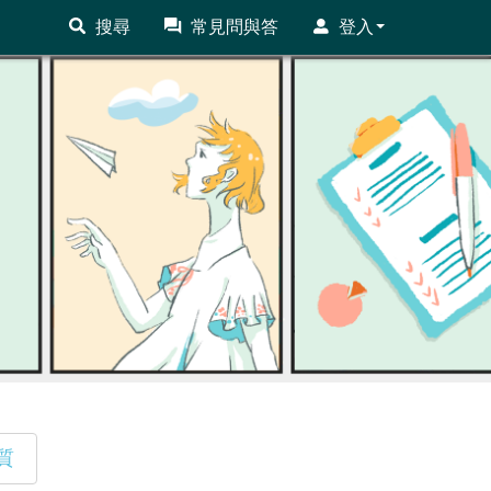
搜尋
常見問與答
登入
質