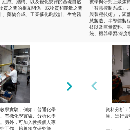
、組成、結構、以及變化規律的基礎自然
教學與研究上聚焦
及物質之間的相互關係，或物質和能量之間
「智慧控制系統」
計、藥物合成、工業催化劑設計、生物醫
與製程技術」，涵
。
慧製造、半導體製
技以及巨量資料、
統、機器學習/深度
教學實驗，例如：普通化學
文獻搜尋與整理、
資料分析：
、有機化學實驗、分析化學
寫：透過文獻資料
庫、進行資
。另外，可加入教授個人專
理，準備約半小時
究工作，培養獨立研究能
化學專業軟體 Chemdr