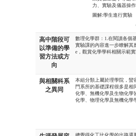
力、實驗及儀器操作
圖解:學生進行實驗
數理化學群：1.在閱讀各個
高中階段可
實驗課的內容進一步瞭解其應用層
以準備的學
e，觀賞化學學科相關示範
習方法或方
向
本組分類上屬於理學院，蠻
與相關科系
門系所的基礎課程很多是相
之異同
化學、無機化學及生物化學
化學、物理化學及無機化學
總覺得化工比化學的出路還