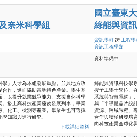
國立臺東大
及奈米科學組
綠能與資訊
資訊
學群
跨
工程
學
資訊工程
學類
資料準備中
科學」人才為本組發展重點。並與地方政
綠能與資訊科技學
界合作，進而協助當地特色產業。學生基
授予工學士學位。
面，以提升就業競爭能力。支援自然科學
系統與智慧電網」
展。搭上高科技產業蓬勃發展列車，畢業
與「半導體晶片設
源、化工、檢測等產業。畢業生也可選擇
資源、跨域課程、
化學知識與進行研究。
合作與積極研發培
向科技產業全球化
下載詳細資料