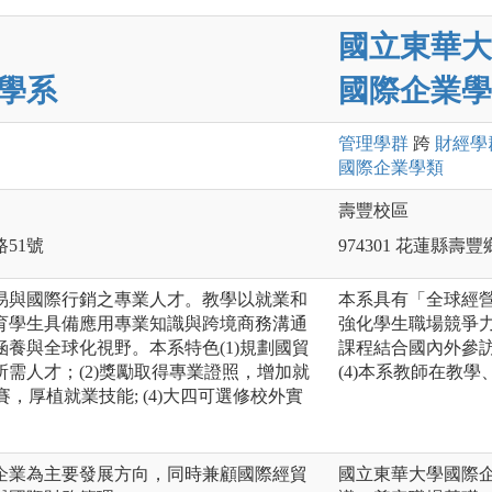
國立東華大
學系
國際企業學
管理
學群
跨
財經
學
國際企業
學類
壽豐校區
路51號
974301 花蓮縣
易與國際行銷之專業人才。教學以就業和
本系具有「全球經
育學生具備應用專業知識與跨境商務溝通
強化學生職場競爭力
養與全球化視野。本系特色(1)規劃國貿
課程結合國內外參訪
需人才；(2)獎勵取得專業證照，增加就
(4)本系教師在教
賽，厚植就業技能; (4)大四可選修校外實
企業為主要發展方向，同時兼顧國際經貿
國立東華大學國際企