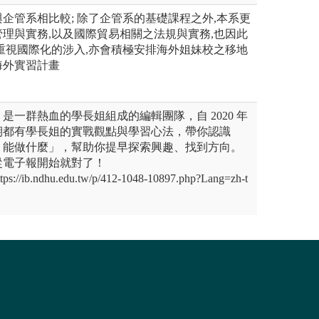
企管系相比較; 除了企管系的基礎課程之外,本系更
理與實務,以及國際貿易相關之法規與實務,也因此
重視國際化的涉入,亦會積極安排海外姐妹校之移地
海外實習計畫
是一群熱血的學長姐組成的編輯團隊，自 2020 年
期都有學長姐的實戰觀點與學習心法，帶你認識
、能做什麼」，幫助你提早探索興趣、找到方向。
從電子報開始就對了！
b.ndhu.edu.tw/p/412-1048-10897.php?Lang=zh-t