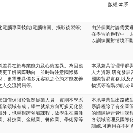
版權:本系
電腦專業技能(電腦繪圖、攝影後製等)
由於個案討論需要
在學習的過程中，
以訓練面對情境不
科差異在於專業能力及心態差異。為因應
本系兼具管理學群與
要更了解國際動向，並時時注意國際脈
人力資源,研究發展
說，更需要具備多元客觀之心態才能友善
國際貿易實務,以及
之人交流貿易等。
物流等進階功能,亦
認知僅侷限於報關從業人員，實則本學系
本系畢業生出路或生
產業領域有成，學生就業方向可多元化發
系課程除了有企業
域外，也重視跨領域課程，故學生在職涯
的國際經營管理課程
業、科技業、金融業、餐飲業、學術界等
各領域管理及國際
訓練,可應用在不同