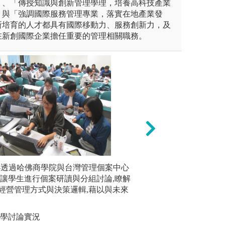
」、「傳授知識與創新管理學理，培養高科技產業
，與「強調國際服務管理專業，落實在地產業發
所培育的人才都具有國際移動力、服務創新力，及
在新創國際企業擔任重要的管理相關職務。
建教合作(跨境電子商務)，
-透過哈佛商學院與台灣管理個案中心
以理論與實務配合
電腦運算模擬
結合與支援。
,讓學生進行個案研讀與分組討論,瞭解
技及創意思考。
ation Si
經營管理方式與決策邏輯,藉以與未來
理論雲端運
競賽
圖解:會展競賽
務,研發等
教學討論實況
圖解:電腦