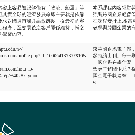
內容上容易被誤解僅有「物流、船運」等
本系課程內容經常與
但其實全球的經濟發展命脈主要就是依靠
強調跨國企業經營管
要求對國際市場具高敏感度，從最初的客
在課程安排上,相當
定程序，至交易後之客戶關係維持，輔之
教學與跨國企業的
的學習內容。
tu.edu.tw/
東華國企系電子報，
k.com/profile.php?id=100064135357816&l
起持續出刊。每一
「國企系在學什麼
am.com/nptu_ib/
想更了解國企系？
/ti/p/%40287aymur
國企電子報連結：https://i
w