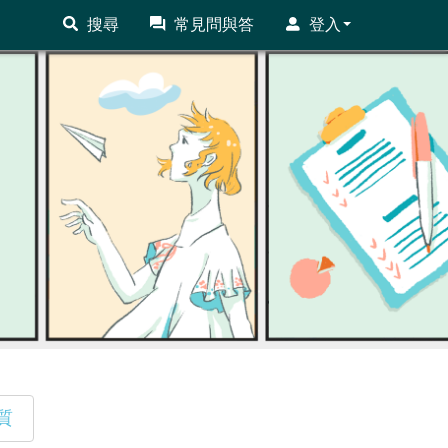
搜尋
常見問與答
登入
質