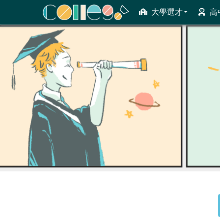
大學選才
高
ColleGo! 大學選才與高中育才輔助系統