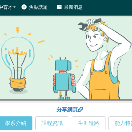
中育才
焦點話題
最新消息
分享網頁
學系介紹
課程資訊
生涯進路
能力特