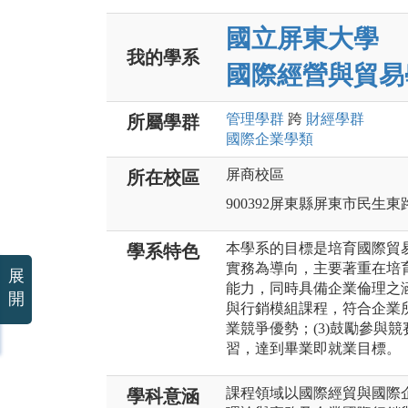
國立屏東大學
我的學系
國際經營與貿易
管理
學群
跨
財經
學群
所屬學群
國際企業
學類
屏商校區
所在校區
900392屏東縣屏東市民生東
本學系的目標是培育國際貿
學系特色
實務為導向，主要著重在培
展
能力，同時具備企業倫理之涵
開
與行銷模組課程，符合企業所
業競爭優勢；(3)鼓勵參與競
習，達到畢業即就業目標。
課程領域以國際經貿與國際
學科意涵