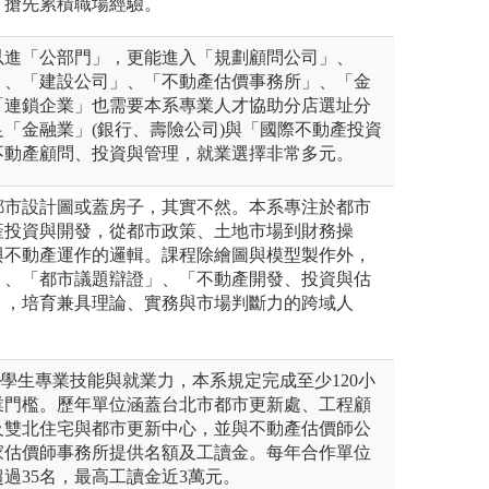
，搶先累積職場經驗。
以進「公部門」，更能進入「規劃顧問公司」、
」、「建設公司」、「不動產估價事務所」、「金
「連鎖企業」也需要本系專業人才協助分店選址分
「金融業」(銀行、壽險公司)與「國際不動產投資
不動產顧問、投資與管理，就業選擇非常多元。
都市設計圖或蓋房子，其實不然。本系專注於都市
產投資與開發，從都市政策、土地市場到財務操
與不動產運作的邏輯。課程除繪圖與模型製作外，
」、「都市議題辯證」、「不動產開發、投資與估
」，培育兼具理論、實務與市場判斷力的跨域人
升學生專業技能與就業力，本系規定完成至少120小
業門檻。歷年單位涵蓋台北市都市更新處、工程顧
及雙北住宅與都市更新中心，並與不動產估價師公
家估價師事務所提供名額及工讀金。每年合作單位
超過35名，最高工讀金近3萬元。