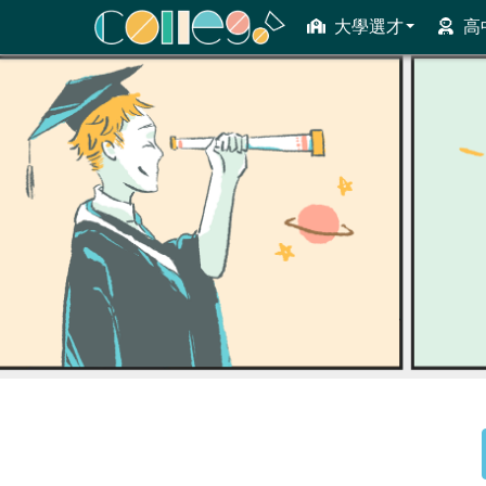
大學選才
高
ColleGo! 大學選才與高中育才輔助系統