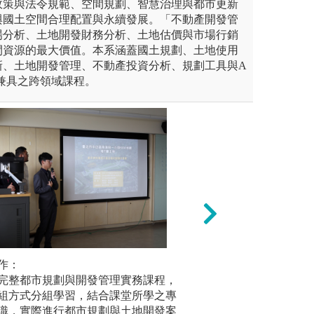
政策與法令規範、空間規劃、智慧治理與都市更新
與國土空間合理配置與永續發展。「不動產開發管
場分析、土地開發財務分析、土地估價與市場行銷
間資源的最大價值。本系涵蓋國土規劃、土地使用
新、土地開發管理、不動產投資分析、規劃工具與A
兼具之跨領域課程。
作：
◆電腦數值模擬操
資訊軟體
作掌握城市建物、街道、廣場等
完整都市規劃與開發管理實務課程，
即所謂「GIS」Geograp
都市規劃
尺度關係，並學習比例尺的概
組方式分組學習，結合課堂所學之專
理資訊系統)，
助，例如地
識，實際進行都市規劃與土地開發案
學習基礎都市工程
oCAD、S