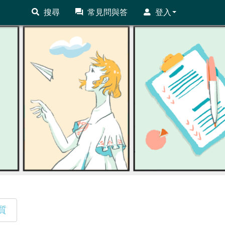
搜尋
常見問與答
登入
質