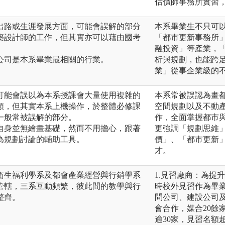
估價師事務所實習
出路或生涯發展方面，可能會誤解的部分
本系畢業生不只可
築設計師的工作，但其實亦可以藉由國考
「都市更新事務所
。
融投資」等產業，
公司是本系畢業最相關的行業。
析與規劃，也能跨足
業」從事企業級的
可能會誤以為本系授課會大量使用複雜的
本系常被誤認為畫
類，但其實本系上機操作，於整體必修課
空間規劃以及不動
一般常被誤解的部分。
作，全面掌握都市
自身並無繪畫基礎，然而不用擔心，跟著
更強調「規劃思維
為規劃討論的輔助工具。
價」、「都市更新
才。
衛生福利學系及都會產業經營與行銷學系
1.見習廠商：為提
管轄，三系互動頻繁，彼此間的教學與行
時校外見習作為畢
整齊。
問公司、建設公司
會合作，媒合20餘
逾30家，見習名額