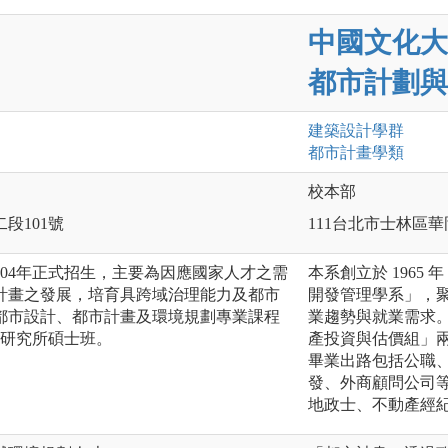
中國文化大
都市計劃與
建築設計
學群
都市計畫
學類
校本部
二段101號
111台北市士林區華
於104年正式招生，主要為因應國家人才之需
本系創立於 1965
計畫之發展，培育具跨域治理能力及都市
開發管理學系」，
都市設計、都市計畫及環境規劃專業課程
業趨勢與就業需求
立研究所碩士班。
產投資與估價組」
畢業出路包括公職
發、外商顧問公司
地政士、不動產經