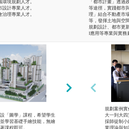
域環境規劃人才。
「都市計畫」透過
市設計專業人才。
等途徑，實踐都市
會治理專業人才。
理」結合不動產市
等，發揮土地與空
規劃設計、都市更
I應用等專業與實務
◆模型實作：
規劃案例實
設「圖學」課程，希望學生
藉由3D的模型製
大一到大四
並學習基礎手繪技能，無繪
各類建物和空間的
採師徒制小
著課程即可。
念。
業理論與知