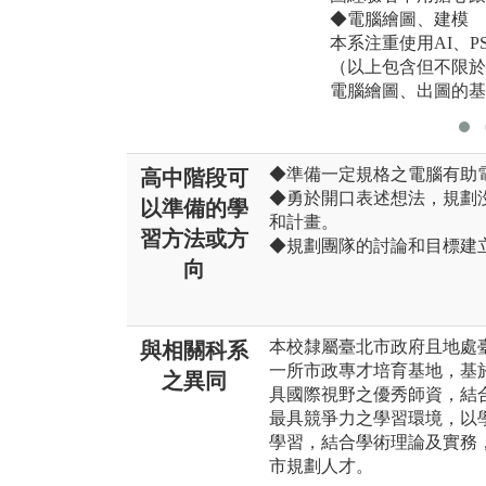
◆電腦繪圖、建模
本系注重使用AI、PS 、
（以上包含但不限於
電腦繪圖、出圖的基
◆準備一定規格之電腦有助
高中階段可
◆勇於開口表述想法，規劃
以準備的學
和計畫。
習方法或方
◆規劃團隊的討論和目標建
向
本校隸屬臺北市政府且地處
與相關科系
一所市政專才培育基地，基
之異同
具國際視野之優秀師資，結
最具競爭力之學習環境，以
學習，結合學術理論及實務
市規劃人才。