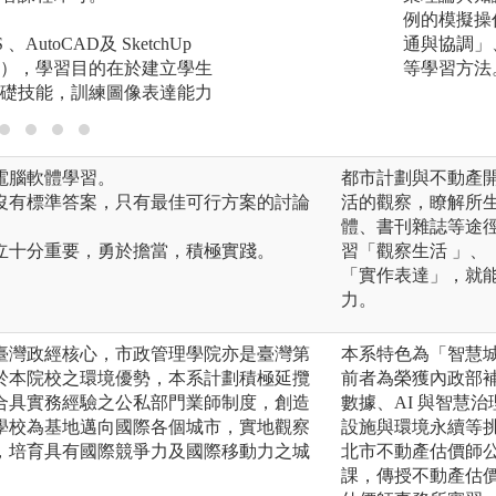
例的模擬操
AutoCAD及 SketchUp
通與協調」
），學習目的在於建立學生
等學習方法
礎技能，訓練圖像表達能力
電腦軟體學習。
都市計劃與不動產
沒有標準答案，只有最佳可行方案的討論
活的觀察，瞭解所
體、書刊雜誌等途
立十分重要，勇於擔當，積極實踐。
習「觀察生活 」
「實作表達」，就
力。
臺灣政經核心，市政管理學院亦是臺灣第
本系特色為「智慧
於本院校之環境優勢，本系計劃積極延攬
前者為榮獲內政部
合具實務經驗之公私部門業師制度，創造
數據、AI 與智慧
學校為基地邁向國際各個城市，實地觀察
設施與環境永續等
，培育具有國際競爭力及國際移動力之城
北市不動產估價師
課，傳授不動產估