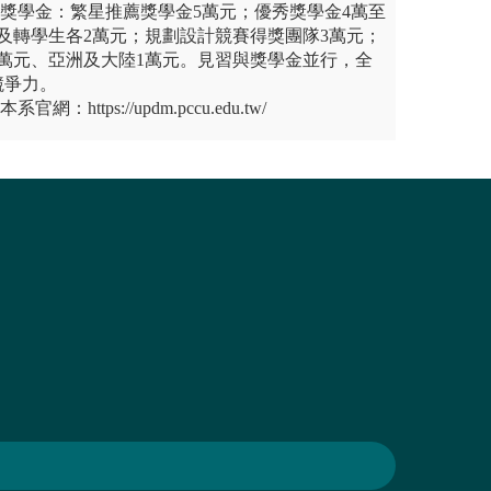
屬獎學金：繁星推薦獎學金5萬元；優秀獎學金4萬至
及轉學生各2萬元；規劃設計競賽得獎團隊3萬元；
萬元、亞洲及大陸1萬元。見習與獎學金並行，全
競爭力。
：https://updm.pccu.edu.tw/