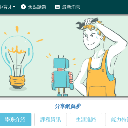
中育才
焦點話題
最新消息
分享網頁
學系介紹
課程資訊
生涯進路
能力特