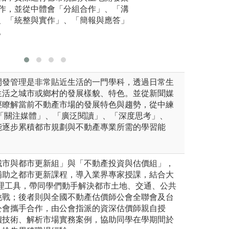
作，並從中體會「分組合作」、「溝
體操作步驟邏輯，
影像拍攝
、「統整與實作」、「簡報與應答」
析。
模擬」、
。
有效應用
開發管理是非常貼近生活的一門學科，透過日常生
生活之城市或鄉村的發展樣貌、特色。並從新聞媒
徑瞭解當前不動產市場的發展特色與趨勢，從中練
、「關注媒體」、「廣泛閱讀」、「深度思考」、
能逐步累積都市規劃與不動產專業所需的學習能
城市與都市更新組」與「不動產投資與估價組」，
補助之都市更新課程，導入業界專家授課，結合大
治理工具，帶同學們動手解決都市土地、交通、公共
挑戰；後者則與全國不動產估價師公會全聯會及台
公會攜手合作，由公會指派的資深估價師親自授
價技術、解析市場實務案例，協助同學在學期間於