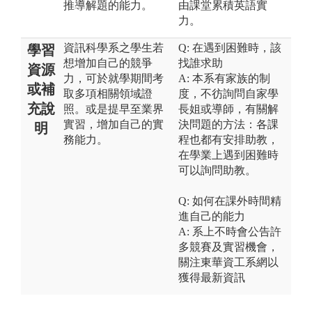
推導解題的能力。
由課堂累積英語實
力。
資訊科學系之學生若
Q: 在遇到困難時，該
學習
想增加自己的競爭
找誰求助
資源
力，可於就學期間考
A: 本系有家族的制
或補
取多項相關領域證
度，不彷詢問自家學
充說
照。或是提早至業界
長姐或導師，有關解
實習，增加自己的實
決問題的方法：各課
明
務能力。
程也都有安排助教，
在學業上遇到困難時
可以詢問助教。
Q: 如何在課外時間精
進自己的能力
A: 系上不時會公告許
多競賽及實習機會，
關注東華資工系網以
獲得最新資訊