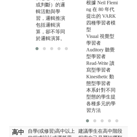
根據 Neil Flemi
流、互相啟
作
或判斷）的邏
ng 在 80 年代
發、共同進
了
輯活動與學
提出的 VARK
步。
及
習，邏輯推演
四種學習者模
言
包括邏輯演
型
算，卻不等同
Visual 視覺型
於邏輯演算。
學習者
Auditory 聽覺
型學習者
Read-Write 讀
寫型學習者
Kinesthetic 動
態型學習者
本系針對不同
型態的學生提
各種多元的學
習方法
自學(或修習)高中以上
建議學生在高中階段
高中