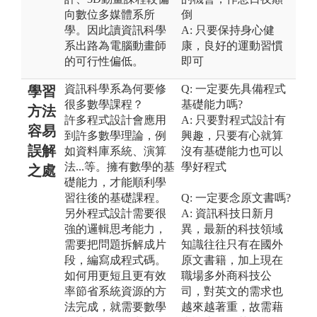
向數位多媒體系所
倒
學。因此讀資訊科學
A: 只要保持身心健
系出路為電腦動畫師
康，良好的運動習慣
的可行性偏低。
即可
資訊科學系為何要修
Q: 一定要先具備程式
學習
很多數學課程？
基礎能力嗎?
方法
許多程式設計會應用
A: 只要對程式設計有
容易
到許多數學理論，例
興趣，只要有心就算
誤解
如資料庫系統、演算
沒有基礎能力也可以
法...等。擁有數學的基
學好程式
之處
礎能力，才能順利學
習往後的基礎課程。
Q: 一定要念原文書嗎?
另外程式設計需要很
A: 資訊科技日新月
強的邏輯思考能力，
異，最新的科技領域
需要把問題拆解成片
知識往往只有在國外
段，編寫成程式碼。
原文書籍，加上現在
如何用更短且更有效
職場多外商科技公
率節省系統資源的方
司，對英文的需求也
法完成，就需要數學
越來越著重，故需藉