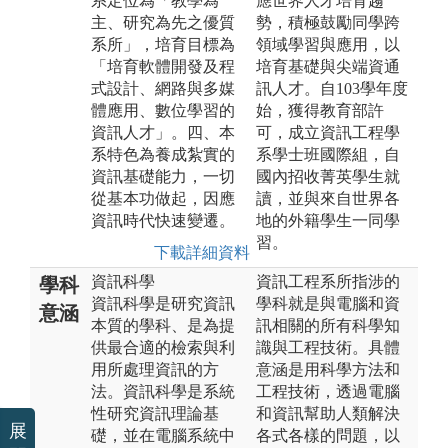
系定位為「教學為
應世界人才培育趨
主、研究為先之優質
勢，積極鼓勵同學跨
系所」，培育目標為
領域學習與應用，以
「培育軟體開發及程
培育基礎與尖端資通
式設計、網路與多媒
訊人才。自103學年度
體應用、數位學習的
始，獲得教育部許
資訊人才」。四、本
可，成立資訊工程學
系特色為養成紮實的
系學士班國際組，自
資訊基礎能力，一切
國內招收菁英學生就
從基本功做起，因應
讀，並與來自世界各
資訊時代快速變遷。
地的外籍學生一同學
習。
下載詳細資料
資訊科學
資訊工程系所指涉的
學科
資訊科學是研究資訊
學科就是與電腦和資
意涵
本質的學科、是為提
訊相關的所有科學知
供最合適的檢索與利
識與工程技術。具體
用所處理資訊的方
意涵是用科學方法和
法。資訊科學是系統
工程技術，透過電腦
性研究資訊理論基
和資訊幫助人類解決
展
礎，並在電腦系統中
各式各樣的問題，以