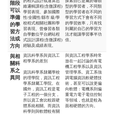
的程式設計或運算思
探索自己是屬於哪類
階段
維邏輯課程(含微課程)
型的學習者，不同類
可以
學習表現、參加國際
型的學習者在不同的
準備
性/全國性/縣市 級/學
學習方式下會有不同
校程式相關社團和學
的學習效率，只有找
的學
習表現、曾修習各類
到屬於自己的學習方
習方
自學數位平台網站程
法才能讓學習事半功
法或
式設計課程(含微課程)
倍。
方向
經驗及成績表現。
資訊科學系與資訊工
與資訊工程學系時常
與相
程學系的差別
放在一起討論的有電
關科
機工程學系以及資訊
系之
資訊科學系隸屬學校
管理學系。資工系強
異同
的理學院，資訊工程
調電腦資訊軟硬體技
學系隸屬工學院。在
術，甚至可以說更偏
國外，資訊工程是電
向軟體：電機系則偏
子工程的一個分支，
重電力電子電信控制
所以資工會比較跟硬
等領域，也就是較為
體系統相關。而資訊
面相硬體的方向。
科學則與軟體較有關