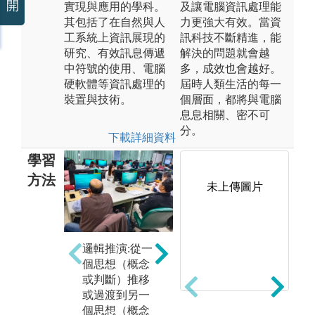
開
實現與應用的學科。
及讓電腦資訊處理能
其包括了在自然與人
力更強大有效。當資
工系統上資訊展現的
訊科技不斷精進，能
研究、有效訊息傳遞
解決的問題就會越
中符號的使用、電腦
多，成效也會越好。
硬軟體等資訊處理的
屆時人類生活的每一
裝置與技術。
個層面，都將與電腦
息息相關、密不可
分。
下載詳細資料
學習
方法
未上傳圖片
團隊學習:是指
課
邏輯推演:從一
一個單位的集
授
個思想（概念
體性學習，學
清
或判斷）推移
生之間的互相
利
或過渡到另一
學習、互相交
算
個思想（概念