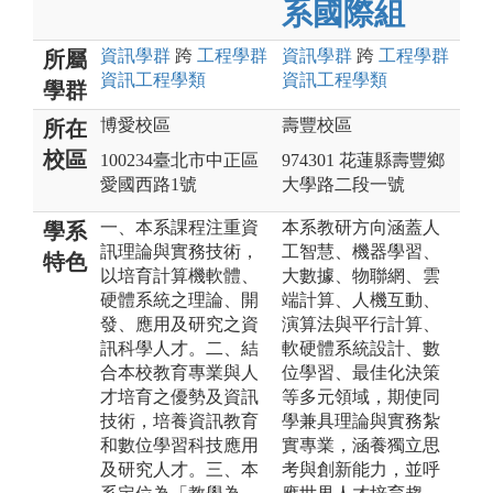
系國際組
資訊
學群
跨
工程
學群
資訊
學群
跨
工程
學群
所屬
資訊工程
學類
資訊工程
學類
學群
博愛校區
壽豐校區
所在
校區
100234臺北市中正區
974301 花蓮縣壽豐鄉
愛國西路1號
大學路二段一號
一、本系課程注重資
本系教研方向涵蓋人
學系
訊理論與實務技術，
工智慧、機器學習、
特色
以培育計算機軟體、
大數據、物聯網、雲
硬體系統之理論、開
端計算、人機互動、
發、應用及研究之資
演算法與平行計算、
訊科學人才。二、結
軟硬體系統設計、數
合本校教育專業與人
位學習、最佳化決策
才培育之優勢及資訊
等多元領域，期使同
技術，培養資訊教育
學兼具理論與實務紮
和數位學習科技應用
實專業，涵養獨立思
及研究人才。三、本
考與創新能力，並呼