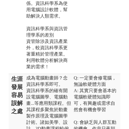
係。資訊科學系為使
用電腦設計軟體，幫
助解決人類需求。
資訊科學系與資訊管
理學系的差別
資管除涉及資訊產業
外，較資訊科學系更
著重精於管理產業。
利用軟體分析解決商
業的需求！
成為電腦動畫師？念
Q: 一定要會修電腦，
生涯
資訊科學系即可。
無論軟硬體方面
發展
資訊科學系的確有開
A: 其實只要會基本的
容易
設電腦圖學、電腦動
電腦軟硬體知識即
誤解
畫...等應用類課程。但
可，有興趣或需求自
其課程多聚焦於動畫
然會有機會學習
之處
製作原理及電腦圖學
計術。諸如美學、設
Q: 會缺乏與人群互動
計、3D動畫課程較偏
的機會，作息日夜顛