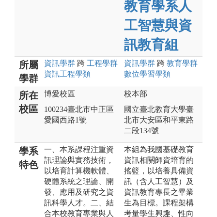
教育學系人
工智慧與資
訊教育組
資訊
學群
跨
工程
學群
資訊
學群
跨
教育
學群
所屬
資訊工程
學類
數位學習
學類
學群
博愛校區
校本部
所在
校區
100234臺北市中正區
國立臺北教育大學臺
愛國西路1號
北市大安區和平東路
二段134號
一、本系課程注重資
本組為我國基礎教育
學系
訊理論與實務技術，
資訊相關師資培育的
特色
以培育計算機軟體、
搖籃，以培養具備資
硬體系統之理論、開
訊（含人工智慧）及
發、應用及研究之資
資訊教育專長之畢業
訊科學人才。二、結
生為目標。課程架構
合本校教育專業與人
考量學生興趣、性向