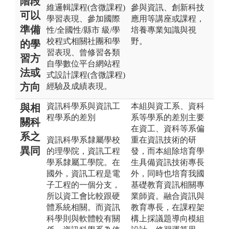
階段
維邏輯課程(含微課程)
參與資訊、創新科技
可以
學習表現、參加國際
應用等講座或課程，
準備
性/全國性/縣市 級/學
培養專業知識與視
校程式相關社團和學
野。
的學
習表現、曾修習各類
習方
自學數位平台網站程
法或
式設計課程(含微課程)
方向
經驗及成績表現。
資訊科學系與資訊工
本組與資工系、資科
與相
程學系的差別
系等學系的差別主要
關科
在資工、資科等系偏
系之
資訊科學系隸屬學校
重在資訊技術的研
異同
的理學院，資訊工程
發，而本組除培育學
學系隸屬工學院。在
生具備資訊技術專長
國外，資訊工程是電
外，同時也培育我國
子工程的一個分支，
基礎教育資訊相關專
所以資工會比較跟硬
業師資。融合資訊與
體系統相關。而資訊
教育專長，在課程架
科學則與軟體較有關
構上採議題導向模組