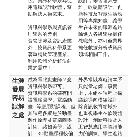
係。資訊科學系為使
設計，修習運算思
用電腦設計軟體，幫
維、軟硬體設計、創
助解決人類需求。
新科技及智慧生活應
用等專業知能，讓學
資訊科學系與資訊管
生在未來的職涯進路
理學系的差別
除進入各級學校擔任
資管除涉及資訊產業
教職外，亦可至業界
外，較資訊科學系更
擔任數據分析或資訊
著重精於管理產業。
領域相關工作。
利用軟體分析解決商
業的需求！
成為電腦動畫師？念
外界常以為就讀本系
生涯
資訊科學系即可。
只能當老師，事實
發展
資訊科學系的確有開
上，本組在課程上採
容易
設電腦圖學、電腦動
議題導向模組設計，
誤解
畫...等應用類課程。但
除資訊教育領域外，
其課程多聚焦於動畫
也重視學生在軟硬體
之處
製作原理及電腦圖學
設計、創新科技及人
計術。諸如美學、設
工智慧應用等資訊能
計、3D動畫課程較偏
力的訓練。學生進路