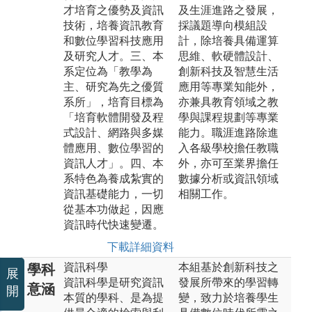
才培育之優勢及資訊
及生涯進路之發展，
技術，培養資訊教育
採議題導向模組設
和數位學習科技應用
計，除培養具備運算
及研究人才。三、本
思維、軟硬體設計、
系定位為「教學為
創新科技及智慧生活
主、研究為先之優質
應用等專業知能外，
系所」，培育目標為
亦兼具教育領域之教
「培育軟體開發及程
學與課程規劃等專業
式設計、網路與多媒
能力。職涯進路除進
體應用、數位學習的
入各級學校擔任教職
資訊人才」。四、本
外，亦可至業界擔任
系特色為養成紮實的
數據分析或資訊領域
資訊基礎能力，一切
相關工作。
從基本功做起，因應
資訊時代快速變遷。
下載詳細資料
資訊科學
本組基於創新科技之
學科
展
資訊科學是研究資訊
發展所帶來的學習轉
意涵
開
本質的學科、是為提
變，致力於培養學生