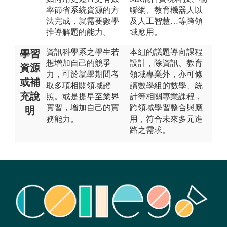
率節省系統資源的方
聯網、教育機器人以
法完成，就需要數學
及人工智慧…等跨領
推導解題的能力。
域應用。
資訊科學系之學生若
本組的議題導向課程
學習
想增加自己的競爭
設計，除資訊、教育
資源
力，可於就學期間考
領域專業外，亦可修
或補
取多項相關領域證
讀數學組的數學、統
充說
照。或是提早至業界
計等相關專業課程，
實習，增加自己的實
跨領域學習整合與應
明
務能力。
用，符合未來多元進
路之需求。