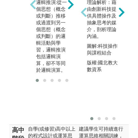
團隊學習:是指
課
邏輯推演:從一
理論解析：藉
一個單位的集
授
個思想（概念
由創新科技提
體性學習，學
清
或判斷）推移
供具體操作及
生之間的互相
利
或過渡到另一
抽象思考的媒
學習、互相交
算
個思想（概念
介，剖析理論
流、互相啟
作
或判斷）的邏
內涵。
發、共同進
了
輯活動與學
圖解:科技操作
步。
及
習，邏輯推演
與課程結合
言
包括邏輯演
版權:國北教大
算，卻不等同
數資系
於邏輯演算。
自學(或修習)高中以上
建議學生可持續進行
高中
的程式設計或運算思
運算思維相關訓練，