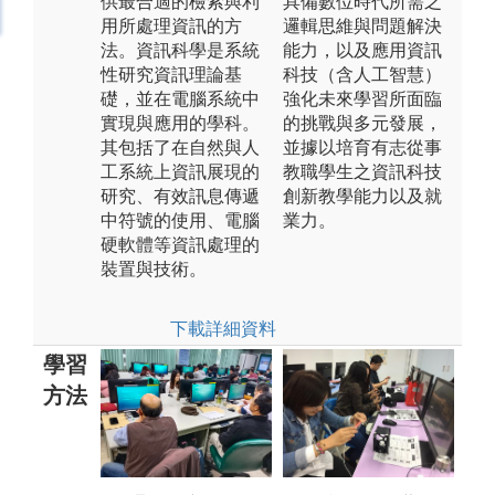
供最合適的檢索與利
具備數位時代所需之
用所處理資訊的方
邏輯思維與問題解決
法。資訊科學是系統
能力，以及應用資訊
性研究資訊理論基
科技（含人工智慧）
礎，並在電腦系統中
強化未來學習所面臨
實現與應用的學科。
的挑戰與多元發展，
其包括了在自然與人
並據以培育有志從事
工系統上資訊展現的
教職學生之資訊科技
研究、有效訊息傳遞
創新教學能力以及就
中符號的使用、電腦
業力。
硬軟體等資訊處理的
裝置與技術。
下載詳細資料
學習
方法