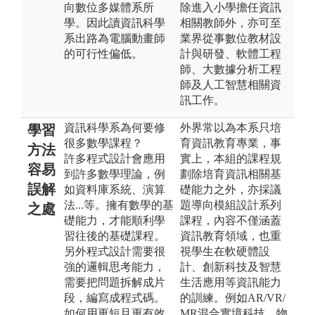
向數位多媒體系所
除進入小學擔任資訊
學。因此讀資訊科學
相關教師外，亦可至
系出路為電腦動畫師
業界從事數位教材設
的可行性偏低。
計與研發、軟體工程
師、大數據分析工程
師及人工智慧相關資
訊工作。
資訊科學系為何要修
外界常以為本系只培
學習
很多數學課程？
育資訊教育專業，事
方法
許多程式設計會應用
實上，本組的課程規
容易
到許多數學理論，例
劃除培育資訊相關基
誤解
如資料庫系統、演算
礎能力之外，亦採議
法...等。擁有數學的基
題導向模組設計系列
之處
礎能力，才能順利學
課程，內容不僅涵蓋
習往後的基礎課程。
資訊教育領域，也重
另外程式設計需要很
視學生在軟硬體設
強的邏輯思考能力，
計、創新科技及智慧
需要把問題拆解成片
生活應用等資訊能力
段，編寫成程式碼。
的訓練。例如AR/VR/
如何用更短且更有效
MR混合實境科技、物