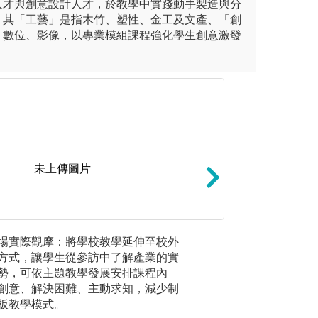
人才與創意設計人才，於教學中實踐動手製造與分
。其「工藝」是指木竹、塑性、金工及文產、「創
、數位、影像，以專業模組課程強化學生創意激發
。
未上傳圖片
專題創作
場實際觀摩：將學校教學延伸至校外
主題式實
的基礎課程，透過扎實地實作
專題製作課程為本
方式，讓學生從參訪中了解產業的實
作模式或
描寫能力定熟習運用各種繪畫
在校四年學習成果
勢，可依主題教學發展安排課程內
授理論內
階創作課程，進階課程則是透
涵蓋⾯向除了平⾯
創意、解決困難、主動求知，減少制
與實作，
有立體的造型創作
板教學模式。
媒材創作呈現。