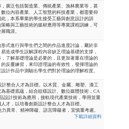
師，廣泛包括製造業、傳統產業、漁林農業等，甚
、數位內容產業、人工智慧的科技產業，都需要仰
因此，本系畢業的學生接受工藝與創意設計的訓
的策略與工藝技術的媒材應用等專業課程訓練，可
發展職涯。
的形式進行與學生們之間的作品進度討論，屬於非
，易造成學生誤解課程內容缺乏理論基礎的支撐，
科，了解基礎理論是必要的，且更加著重在理論的
」的反覆練習，來印證理論的有效性，發揮理論的
從設計作品中測驗出學生們對於理論的理解程度。
新設計整合人才為目標。以木質、金屬、雕塑、漆工
究為基礎底蘊，結合紋樣設計、數位媒體技術，CA
新產品設計技術為應用，接軌現代產業技術，學用並重
踐人才，以培養創新設計整合人才為目標。
辨色力異常、精神障礙、語言障礙者，宜慎重考慮。
下載詳細資料