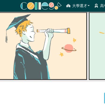
大學選才
高
ColleGo! 大學選才與高中育才輔助系統