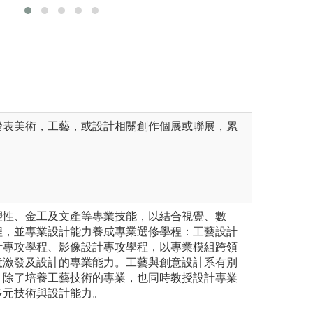
專題製作除了成果
練習
達的能力。
學藝術與設計學系自有照片
圖解:展覽會場一
版權:國立東華大
發表美術，工藝，或設計相關創作個展或聯展，累
塑性、金工及文產等專業技能，以結合視覺、數
程，並專業設計能力養成專業選修學程：工藝設計
計專攻學程、影像設計專攻學程，以專業模組跨領
意激發及設計的專業能力。工藝與創意設計系有別
，除了培養工藝技術的專業，也同時教授設計專業
多元技術與設計能力。