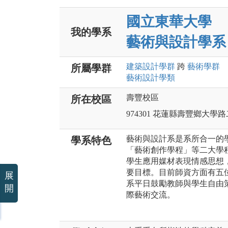
國立東華大學
我的學系
藝術與設計學系
建築設計
學群
跨
藝術
學群
所屬學群
藝術設計
學類
壽豐校區
所在校區
974301 花蓮縣壽豐鄉大學
藝術與設計系是系所合一的
學系特色
「藝術創作學程」等二大學
學生應用媒材表現情感思想
要目標。目前師資方面有五
展
系平日鼓勵教師與學生自由
開
際藝術交流。