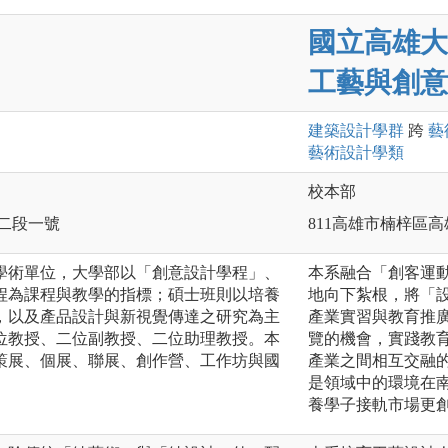
國立高雄大
工藝與創意
建築設計
學群
跨
藝
藝術設計
學類
校本部
路二段一號
811高雄市楠梓區高
學術單位，大學部以「創意設計學程」、
本系融合「創客運
程為課程與教學的指標；碩士班則以培養
地向下紮根，將「
，以及產品設計與新視覺傳達之研究為主
產業實習與教育推
位教授、二位副教授、二位助理教授。本
覽的機會，實踐教
策展、個展、聯展、創作營、工作坊與國
產業之間相互交融
是領域中的環境在
養學子接軌市場更