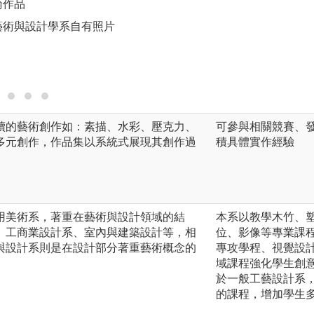
論作品
圖解:同學課堂實作
藝術與設計學系自有照片
版權:國立東華大
續的藝術創作如：素描、水彩、壓克力、
可參與相關競賽、
多元創作，作品集以系統式展現其創作過
積具體實作經驗
用美術系，著重在藝術與設計領域的結
本系以教學木竹、
、工商業設計系、室內與建築設計等，相
位、影像等專業課
與設計系則是在設計部分著重藝術概念的
專攻學程、視覺設
域課程強化學生創
於一般工藝設計系
的課程，增加學生