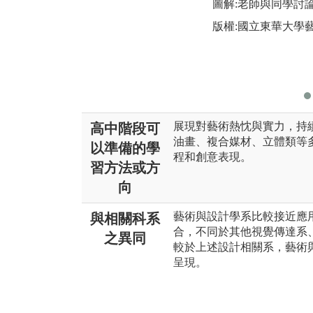
圖解:老師與同學討
版權:國立東華大學
展現對藝術熱忱與實力，持
高中階段可
油畫、複合媒材、立體類等
以準備的學
程和創意表現。
習方法或方
向
藝術與設計學系比較接近應
與相關科系
合，不同於其他視覺傳達系
之異同
較於上述設計相關系，藝術
呈現。