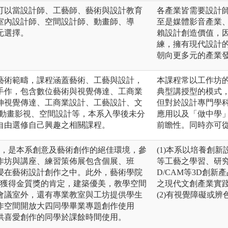
可以當設計師、工藝師、藝術與設計教育
各產業皆需要設計
室內設計師、空間設計師、動畫師、導
至是媒體影音產業
元選擇。
賴設計創造價值，
練，擁有現代設計
朝向更多元的產業
藝術範疇，課程涵蓋藝術、工藝與設計，
本課程常以工作坊
手作，包含數位藝術與視覺傳達、工商業
典型講授型的模式
伸視覺傳達、工商業設計、工藝設計、文
但對於設計專門學
R、動畫影視、空間設計等，本系入學後未分
應用以及「做中學
自由選修自己興趣之相關課程。
前瞻性。同時亦可
園，是本系創意及藝術創作的絕佳環境，參
(1)本系以培養創
作坊與講座、練習策佈展包含個展、班
等工藝之學習、研
浸在藝術設計創作之中。此外，藝術學院
D/CAM等3D創
並獲得金質獎的肯定，建築優美，教學空間
之現代文創產業實
會議室外，還有專業教室與工坊提供學生
(2)有視覺障礙或
作空間開放大四同學畢業專題創作使用
供喜愛創作的同學於課餘時間使用。