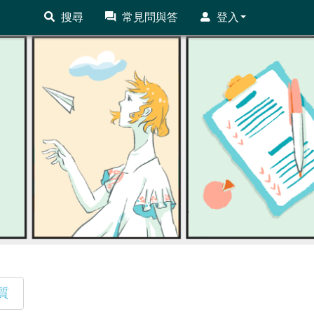
搜尋
常見問與答
登入
質