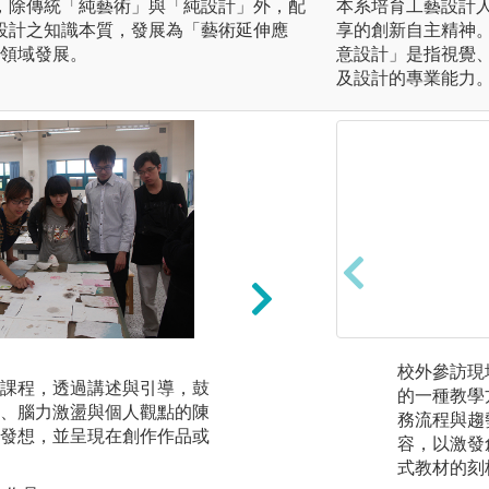
，除傳統「純藝術」與「純設計」外，配
本系培育工藝設計
設計之知識本質，發展為「藝術延伸應
享的創新自主精神
跨領域發展。
意設計」是指視覺
及設計的專業能力
實務課程
校外參訪現
課程，透過講述與引導，鼓
提供各類創作媒材
的一種教學
、腦力激盪與個人觀點的陳
課程，使具備繪畫
務流程與趨
發想，並呈現在創作作品或
媒材後，另提供進
容，以激發
過課堂作品討論
式教材的刻