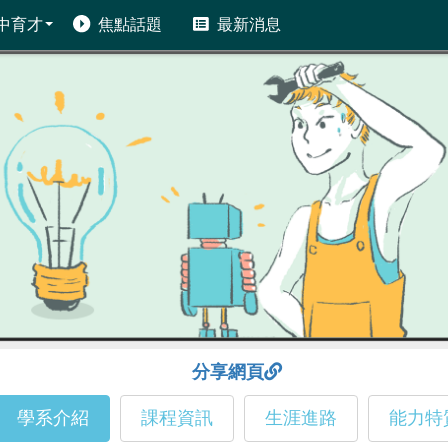
中育才
焦點話題
最新消息
分享網頁
學系介紹
課程資訊
生涯進路
能力特