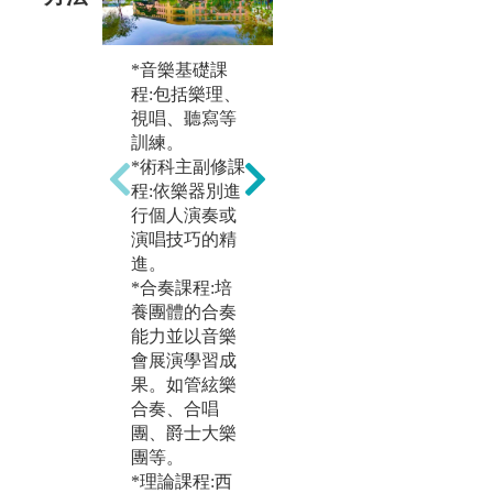
*音樂基礎課
*
程:包括樂理、
會
視唱、聽寫等
演
訓練。
祭
*術科主副修課
實
程:依樂器別進
*定期之大師班
展
行個人演奏或
與講座，使學
演唱技巧的精
生與國際大師
圖
進。
接軌。
音
*合奏課程:培
*跨領域學程讓
風
養團體的合奏
同學以音樂為
能力並以音樂
基礎，跨域至
會展演學習成
相關領域如：
果。如管絃樂
錄音工程、場
合奏、合唱
館管理、音樂
團、爵士大樂
治療等。
團等。
圖解:與紐約葛
*理論課程:西