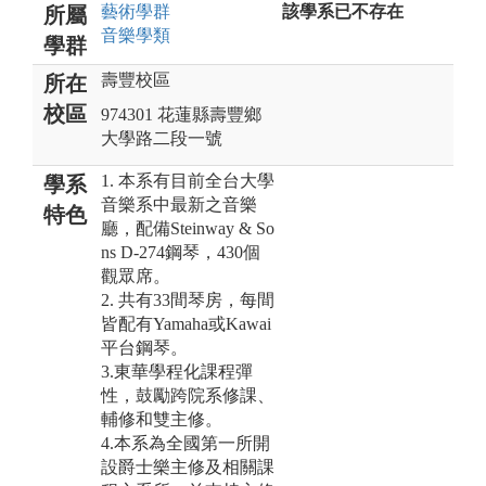
藝術
學群
該學系已不存在
所屬
音樂
學類
學群
壽豐校區
所在
校區
974301 花蓮縣壽豐鄉
大學路二段一號
1. 本系有目前全台大學
學系
音樂系中最新之音樂
特色
廳，配備Steinway & So
ns D-274鋼琴，430個
觀眾席。
2. 共有33間琴房，每間
皆配有Yamaha或Kawai
平台鋼琴。
3.東華學程化課程彈
性，鼓勵跨院系修課、
輔修和雙主修。
4.本系為全國第一所開
設爵士樂主修及相關課