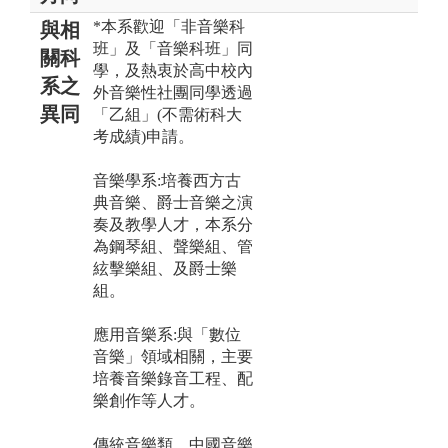
*本系歡迎「非音樂科
與相
班」及「音樂科班」同
關科
學，及熱衷於高中校內
系之
外音樂性社團同學透過
異同
「乙組」(不需術科大
考成績)申請。
音樂學系:培養西方古
典音樂、爵士音樂之演
奏及教學人才，本系分
為鋼琴組、聲樂組、管
絃擊樂組、及爵士樂
組。
應用音樂系:與「數位
音樂」領域相關，主要
培養音樂錄音工程、配
樂創作等人才。
傳統音樂類、中國音樂