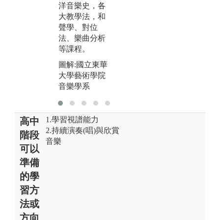
萊美獎薩克斯
洋音樂史，各
風大師哈特教
大教學法，和
授共演
聲學、對位
法、樂曲分析
等課程。
圖解:國立東華
大學藝術學院
音樂學系
1.學習視譜能力
高中
2.持續演奏(唱)與欣賞
階段
音樂
可以
準備
的學
習方
法或
方向