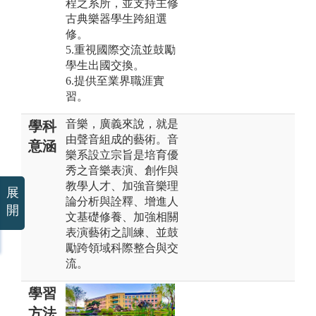
程之系所，並支持主修
古典樂器學生跨組選
修。
5.重視國際交流並鼓勵
學生出國交換。
6.提供至業界職涯實
習。
音樂，廣義來說，就是
學科
由聲音組成的藝術。音
意涵
樂系設立宗旨是培育優
秀之音樂表演、創作與
教學人才、加強音樂理
展
論分析與詮釋、增進人
開
文基礎修養、加強相關
表演藝術之訓練、並鼓
勵跨領域科際整合與交
流。
學習
方法