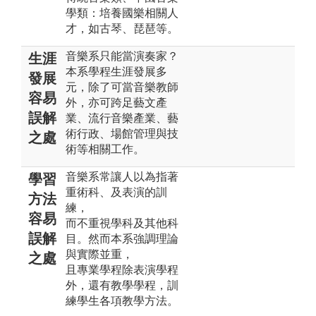
學類：培養國樂相關人
才，如古琴、琵琶等。
音樂系只能當演奏家？
生涯
本系學程生涯發展多
發展
元，除了可當音樂教師
容易
外，亦可跨足藝文產
誤解
業、流行音樂產業、藝
術行政、場館管理與技
之處
術等相關工作。
音樂系常讓人以為指著
學習
重術科、及表演的訓
方法
練，
容易
而不重視學科及其他科
誤解
目。然而本系強調理論
與實際並重，
之處
且專業學程除表演學程
外，還有教學學程，訓
練學生各項教學方法。