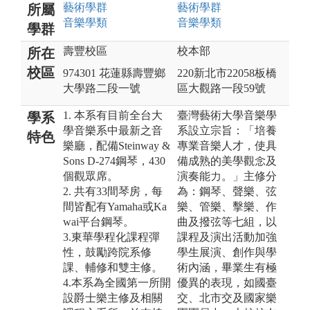
藝術
學群
藝術
學群
所屬
音樂
學類
音樂
學類
學群
壽豐校區
校本部
所在
校區
974301 花蓮縣壽豐鄉
220新北市22058板橋
大學路二段一號
區大觀路一段59號
1. 本系有目前全台大
臺灣藝術大學音樂學
學系
學音樂系中最新之音
系設立宗旨：「培養
特色
樂廳，配備Steinway &
專業音樂人才，使具
Sons D-274鋼琴，430
備成熟的美學觀念及
個觀眾席。
演奏能力。」主修分
2. 共有33間琴房，每
為：鋼琴、聲樂、弦
間皆配有Yamaha或Ka
樂、管樂、擊樂、作
wai平台鋼琴。
曲及撥弦等七組，以
3.東華學程化課程彈
課程及演出活動加強
性，鼓勵跨院系修
學生展演、創作與學
課、輔修和雙主修。
術內涵，畢業生有極
4.本系為全國第一所開
優異的表現，如國臺
設爵士樂主修及相關
交、北市交及國家樂