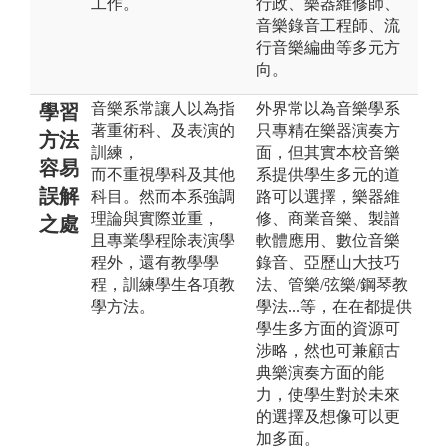
工作。
行政、樂器維修師、
音樂錄音工程師、流
行音樂編曲等多元方
向。
音樂系常讓人以為指
外界常以為音樂學系
學習
著重術科、及表演的
只專精在樂器演奏方
方法
訓練，
面，但其實本校音樂
容易
而不重視學科及其他
系提供學生多元的道
誤解
科目。然而本系強調
路可以選擇，樂器維
理論與實際並重，
修、商業音樂、製譜
之處
且專業學程除表演學
軟體應用、數位音樂
程外，還有教學學
錄音、亞歷山大技巧
程，訓練學生各項教
法、管樂/弦樂/鋼琴教
學方法。
學法...等，在在都提供
學生多方面的資源可
涉略，然也可兼顧古
典樂演奏方面的能
力，使學生對於未來
的選擇及想像可以更
加多面。