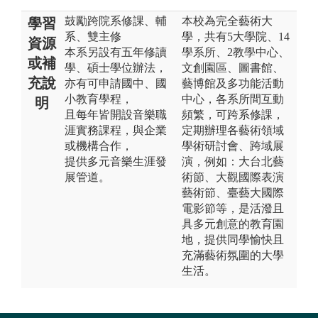
鼓勵跨院系修課、輔
本校為完全藝術大
學習
系、雙主修
學，共有5大學院、14
資源
本系另設有五年修讀
學系所、2教學中心、
或補
學、碩士學位辦法，
文創園區、圖書館、
充說
亦有可申請國中、國
藝博館及多功能活動
小教育學程，
中心，各系所間互動
明
且每年皆開設音樂職
頻繁，可跨系修課，
涯實務課程，與企業
定期辦理各藝術領域
或機構合作，
學術研討會、跨域展
提供多元音樂生涯發
演，例如：大台北藝
展管道。
術節、大觀國際表演
藝術節、臺藝大國際
電影節等，是活潑且
具多元創意的教育園
地，提供同學愉快且
充滿藝術氛圍的大學
生活。