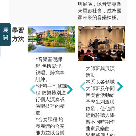
與展演，以音樂專業
來貢獻社會，成為國
家未來的音樂棟樑。
學習
展
開
方法
*音樂基礎課
*
程:包括樂理、
大師班與展演
會
視唱、聽寫等
活動
演
訓練。
本系以各領域
祭
*術科主副修課
大師班及午間
實
程:依樂器別進
*定期之大師班
音樂會活動給
展
行個人演奏或
與講座，使學
予學生刺激與
演唱技巧的精
生與國際大師
圖
啟發，使他們
進。
接軌。
音
經過聆聽與學
*合奏課程:培
*跨領域學程讓
風
習不同時期作
養團體的合奏
同學以音樂為
曲家及樂曲，
能力並以音樂
基礎，跨域至
學習將個人的