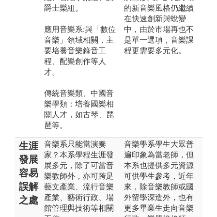
爵士樂組。
的新音樂風格仍繼續
在快速創新與蛻變
應用音樂系:與「數位
中，由於市場再也不
音樂」領域相關，主
是單一選項，音樂課
要培養音樂錄音工
程更需要多元化。
程、配樂創作等人
才。
傳統音樂類、中國音
樂學類：培養國樂相
關人才，如古琴、琵
琶等。
音樂系只能當演奏
音樂學系學生大眾普
生涯
家？本系學程生涯發
遍印象為當老師，但
發展
展多元，除了可當音
本系也提供多元資源
容易
樂教師外，亦可跨足
可供學生參考，近年
誤解
藝文產業、流行音樂
來，除音樂教師或國
產業、藝術行政、場
外留學深造外，也有
之處
館管理與技術等相關
更多畢業生走向音樂