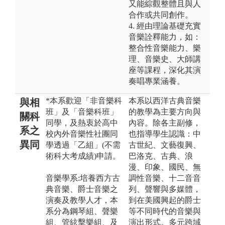
又能綜觀整體且與人
合作或共同創作。
4. 經由理論基礎充實
音樂詮釋能力，如：
整合性音樂能力、樂
理、音樂史、大師講
座等課程，深化其演
奏唱專業涵養。
*本系歡迎「非音樂科
本系以西洋古典音樂
與相
班」及「音樂科班」
的教學為主要方向與
關科
同學，及熱衷於高中
內容。除各主副修，
系之
校內外音樂性社團同
也指導學生認識：中
異同
學透過「乙組」(不需
古世紀、文藝復興、
術科大考成績)申請。
巴洛克、古典、浪
漫、印象、國民、無
音樂學系:培養西方古
調性音樂、十二音音
典音樂、爵士音樂之
列、聲響與多媒體，
演奏及教學人才，本
到在美國興起的爵士
系分為鋼琴組、聲樂
等不同時代的音樂與
組、管絃擊樂組、及
演出形式。多元跨域