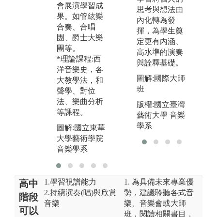
會展演學習成
相關領域如：
思考與想法由
果。如管絃樂
錄音工程、場
內化轉為發
合奏、合唱
館管理、音樂
揮，為學生奠
團、爵士大樂
治療等。
定更有內涵、
團等。
高水準的演奏
圖解:與紐約葛
*理論課程:西
與詮釋基礎。
萊美獎薩克斯
洋音樂史，各
風大師哈特教
圖解:國際大師
大教學法，和
授共演
班
聲學、對位
法、樂曲分析
版權:國立臺灣
等課程。
藝術大學 音樂
學系
圖解:國立東華
大學藝術學院
音樂學系
1.學習視譜能力
1. 為具備未來專業優
高中
2.持續演奏(唱)與欣賞
勢，建議聆聽各式音
階段
音樂
樂、音樂會或大師
可以
班，閱讀相關書目，