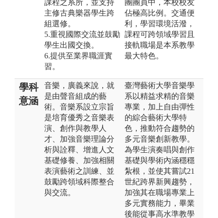
課程之系所，並支持
團團員中，本校校友
主修古典樂器學生跨
佔極高比例。交通便
組選修。
利，學習環境活潑，
5.重視國際交流並鼓勵
課程可跨領域學習且
學生出國交換。
接軌職場是本系教學
6.提供至業界職涯實
最大特色。
習。
音樂，廣義來說，就
臺灣藝術大學音樂學
學科
是由聲音組成的藝
系以精益求精的音樂
意涵
術。音樂系設立宗旨
專業，加上自由彈性
是培育優秀之音樂表
的綜合藝術大學特
演、創作與教學人
色，推動符合趨勢的
才、加強音樂理論分
多元音樂創新教學。
析與詮釋、增進人文
為學生演奏唱與創作
基礎修養、加強相關
基礎與學術內涵穩穩
表演藝術之訓練、並
紮根，並使其嘗試21
鼓勵跨領域科際整合
世紀跨界新興趨勢，
與交流。
加強其在職場專業上
多元實務能力，畢業
後能從事高水準教學