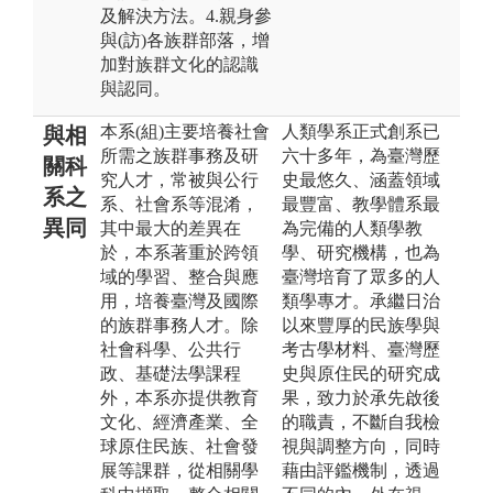
及解決方法。4.親身參
與(訪)各族群部落，增
加對族群文化的認識
與認同。
本系(組)主要培養社會
人類學系正式創系已
與相
所需之族群事務及研
六十多年，為臺灣歷
關科
究人才，常被與公行
史最悠久、涵蓋領域
系之
系、社會系等混淆，
最豐富、教學體系最
異同
其中最大的差異在
為完備的人類學教
於，本系著重於跨領
學、研究機構，也為
域的學習、整合與應
臺灣培育了眾多的人
用，培養臺灣及國際
類學專才。承繼日治
的族群事務人才。除
以來豐厚的民族學與
社會科學、公共行
考古學材料、臺灣歷
政、基礎法學課程
史與原住民的研究成
外，本系亦提供教育
果，致力於承先啟後
文化、經濟產業、全
的職責，不斷自我檢
球原住民族、社會發
視與調整方向，同時
展等課群，從相關學
藉由評鑑機制，透過