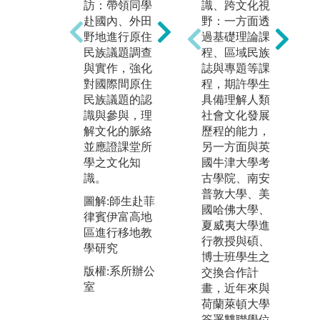
告：經由課堂
識、跨文化視
座
訪：帶領同學
分組進行課程
野：一方面透
主
赴國內、外田
主題報告，訓
過基礎理論課
關
野地進行原住
練問題解決、
程、區域民族
家
民族議題調查
團隊合作、口
誌與專題等課
進
與實作，強化
語溝通表達等
程，期許學生
或
對國際間原住
能力。於期中
具備理解人類
學
民族議題的認
或期末測驗採
社會文化發展
務
識與參與，理
專題報告撰寫
歷程的能力，
民
解文化的脈絡
方式，強調對
另一方面與英
積
並應證課堂所
於知識的理解
國牛津大學考
學之文化知
圖
程度與個人觀
古學院、南安
識。
進
點的表達能
普敦大學、美
相
圖解:師生赴菲
力。
國哈佛大學、
務
律賓伊富高地
夏威夷大學進
圖解:課堂模擬
區進行移地教
版
行教授與碩、
研討會海報發
學研究
博士班學生之
表情境進行專
版權:系所辦公
交換合作計
題發表
室
畫，近年來與
版權:系辦辦公
荷蘭萊頓大學
室
簽署雙聯學位