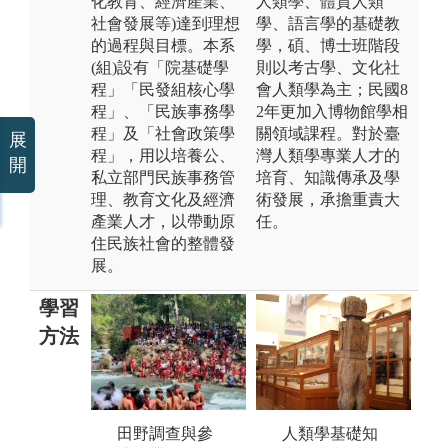
化教育、經濟產業、
人類學、體質人類
社會發展等)達到理想
學、語言學的基礎教
的過程與目標。本系
學，碩、博士班階段
(組)設有「院基礎學
則以考古學、文化社
程」「民發組核心學
會人類學為主；民國8
程」、「民族事務學
2年更加入博物館學相
程」及「社會政策學
關領域課程。對於臺
展
程」，用以培養公、
灣人類學專業人才的
開
私立部門民族事務管
培育、知識傳承及學
理、教育文化及經濟
術發展，承擔重責大
產業人才，以帶動原
任。
住民族社會的整體發
展。
學習
方法
口頭與書面報
人類學基礎知
課
田野調查與參