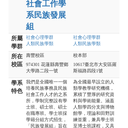
社會工作學
系民族發展
組
社會心理
學群
社會心理
學群
所屬
人類民族
學類
人類民族
學類
學群
壽豐校區
校本部
所在
校區
974301 花蓮縣壽豐鄉
10617臺北市大安區羅
大學路二段一號
斯福路四段1號
我們是全國唯一一個
為全國最早設立的人
學系
培養民族事務及民族
類學教學研究機構，
特色
社會工作人才的之系
累積了豐厚的研究資
所，學制完整設有學
料與學術能量。涵蓋
士班、碩士班、碩士
人類學四分支與博物
在職專班。學士班採
館學，理論和田野訓
學籍分組方式招生，
練並重，兼具學士班
「民族發展組」旨在
至博士班課程，又具