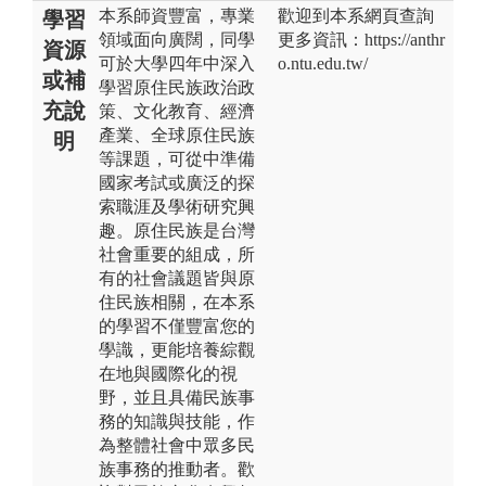
本系師資豐富，專業
歡迎到本系網頁查詢
學習
領域面向廣闊，同學
更多資訊：https://anthr
資源
可於大學四年中深入
o.ntu.edu.tw/
或補
學習原住民族政治政
充說
策、文化教育、經濟
產業、全球原住民族
明
等課題，可從中準備
國家考試或廣泛的探
索職涯及學術研究興
趣。原住民族是台灣
社會重要的組成，所
有的社會議題皆與原
住民族相關，在本系
的學習不僅豐富您的
學識，更能培養綜觀
在地與國際化的視
野，並且具備民族事
務的知識與技能，作
為整體社會中眾多民
族事務的推動者。歡