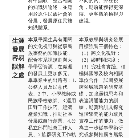
科中擷取、整合相關
不同的內、外在視
的知識與論述，並應
角，期盼能獲得更深
用於原住民族社會的
濬、更客觀的檢視與
發展，發展原住民族
建議。
知識體系。
本系畢業生具有開闊
本系教學與研究發展
生涯
的文化視野與從事民
目標強調三個特色：
發展
族事務的知識技能，
（1）跨文化視野；
容易
配合本系課規劃與大
（2）縱時間深度；
誤解
學學習資源，在職涯
（3）究社會實踐。積
的發展上更加多元。
極與國際及校內相關
之處
畢畢業生的出路有：1.
單位合作，試圖發展
公務人員及民意代
跨領域議題的研究基
表、2.中、小學教師或
礎，加強邏輯思考和
民族學校教師、3.運用
表達溝通能力的訓
田野工作技巧、經濟
練，期冀培訓具探究
產業知識，推動社區
進階學問的能力或具
發展或自行創業。4.公
實務工作的能力，做
私立部門社會工作人
為進一步從事學術研
員、5.族群研究工作執
究或參與推廣各層級