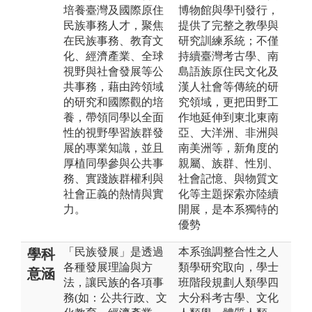
培養臺灣及國際原住
博物館與學刊發行，
民族事務人才，聚焦
提供了完整之教學與
在民族事務、教育文
研究訓練系統；不僅
化、經濟產業、全球
持續臺灣考古學、南
視野與社會發展等公
島語族原住民文化及
共事務，藉由跨領域
漢人社會等傳統的研
的研究和國際觀的培
究領域，更把田野工
養，帶領同學以全面
作地延伸到東北東南
性的視野學習族群發
亞、大洋洲、非洲與
展的專業知識，並且
南美洲等，新角度的
厚植同學參與公共事
親屬、族群、性別、
務、實踐族群權利與
社會記憶、與物質文
社會正義的熱情與實
化等主題探索亦陸續
力。
開展，是本系獨特的
優勢
「民族發展」是透過
本系強調整合性之人
學科
各種發展理論與方
類學研究取向，學士
意涵
法，讓民族的各項事
班階段規劃人類學四
務(如：公共行政、文
大分科考古學、文化