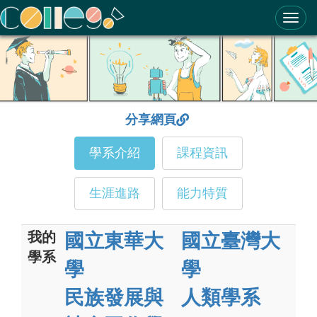
ColleGo! 大學選才與高中育才輔助系統
分享網頁
學系介紹
課程資訊
生涯進路
能力特質
我的
國立東華大
國立臺灣大
學系
學
學
民族發展與
人類學系