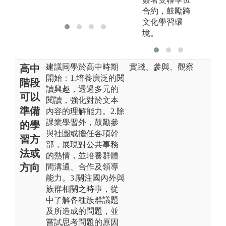
合約，鼓勵跨
文化學習環
境。
建議同學於高中時期
實踐、參與、觀察
高中
開始：1.培養廣泛的閱
階段
讀興趣，透過多元的
可以
閱讀，強化對於文本
準備
內容的理解能力。2.除
課業學習外，鼓勵參
的學
與社團或擔任各項幹
習方
部，展現對公共事務
法或
的熱情，並培養群體
方向
間溝通、合作及領導
能力。3.關注國內外與
族群相關之時事，從
中了解各種族群議題
及所造成的問題，並
嘗試思考問題的原因