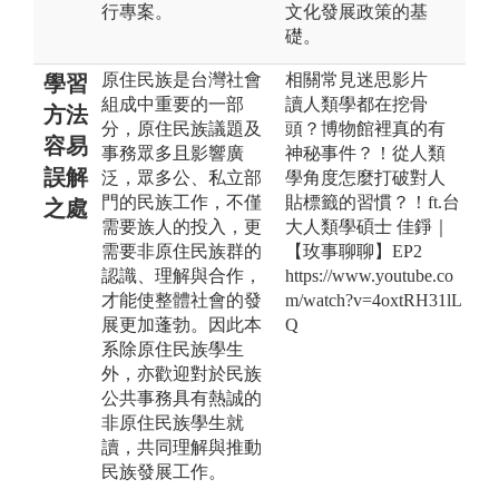
行專案。
文化發展政策的基
礎。
原住民族是台灣社會
相關常見迷思影片
學習
組成中重要的一部
讀人類學都在挖骨
方法
分，原住民族議題及
頭？博物館裡真的有
容易
事務眾多且影響廣
神秘事件？！從人類
誤解
泛，眾多公、私立部
學角度怎麼打破對人
門的民族工作，不僅
貼標籤的習慣？！ft.台
之處
需要族人的投入，更
大人類學碩士 佳錚｜
需要非原住民族群的
【玫事聊聊】EP2
認識、理解與合作，
https://www.youtube.co
才能使整體社會的發
m/watch?v=4oxtRH31lL
展更加蓬勃。因此本
Q
系除原住民族學生
外，亦歡迎對於民族
公共事務具有熱誠的
非原住民族學生就
讀，共同理解與推動
民族發展工作。