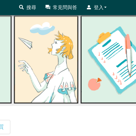
搜尋
常見問與答
登入
質