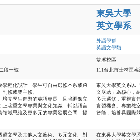
東吳大學
英文學系
外語
學群
英語文
學類
雙溪校區
路二段一號
111台北市士林區臨
校學程化設計，學生可自由選修本系或跨
東吳大學英文系以
、副修或雙主修。
文底蘊」為核心，融
，培養學生進階的英語專長，且強調獨立
多元選修，重視實
劃上著重文學專業與文化知識，輔以語言
實習機會。專業教
跨領域思維及更多元的專業發展空間，提
智能，培養具國際
透過文學及其他人文藝術、多元文化，對
在東吳大學英文學