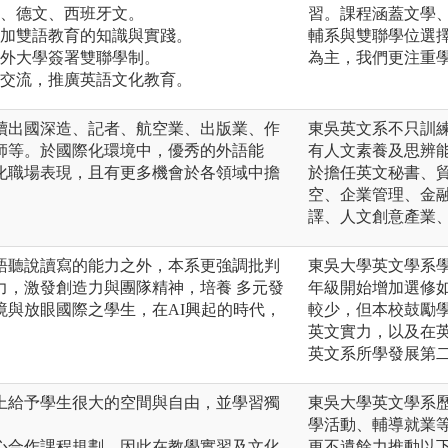
文、德文、西班牙文。
習。課程涵蓋文學
增加雙語教育的知識與實踐。
輔系與雙聯學位選
國外大學簽署雙聯學制。
為主，我們更注重
地交流，推廣英語文化教育。
續出國深造、記者、航空業、出版業、作
東吳英文系不只訓
師等。於國際化環境中，優秀的外語能
有人文素養及思辨
化職場表現，且有更多機會於各領域中擔
於擔任英文秘書、
空、企業管理、金
譯、人文創意產業
語聽說讀寫的能力之外，本系更強調批判
東吳大學英文學系
力，激發創造力與團隊精神，培養 多元發
年級開始增加選修
境與放眼國際之學生，在AI興起的時代，
較少，但本校鼓勵
英文實力，以及在
英文系所學發展第
上給予學生很大的空間與自由，並學習獨
東吳大學英文學系
學活動、輔導就業
心合作課程規劃，因此在教學實習及文化
更不遺餘力推動以