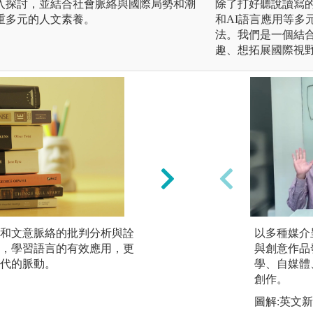
入探討，並結合社會脈絡與國際局勢和潮
除了打好聽說讀寫
重多元的人文素養。
和AI語言應用等多
法。我們是一個結
趣、想拓展國際視
和文意脈絡的批判分析與詮
展演實務：透過每
以多種媒介
，學習語言的有效應用，更
的參與，激發創意
與創意作品
代的脈動。
傳銷的理論與實務
學、自媒體
創作。
圖解:公演側拍
圖解:英文
版權:本系拍攝