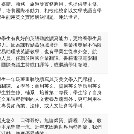
、媒體、商務、旅遊等實務應用，也提供雙主修、
擇，培養國際移動力。相較他校多以文學或語言學
學生能用英文實際解決問題、連結世界。
練學生有良好的英語聽說讀寫能力，更培養學生具
能力。因為課程涵蓋領域廣泛，畢業後發展不侷限
貿易助理或英語教學，也有畢業生從事外交、航
融人員、任職於跨國企業翻譯、書籍電視電影翻
、國際會議主持或口譯等，或繼續學術領域。
學生一年級著重聽說讀寫與英美文學入門課程，二
如翻譯、文學等；商用英文、貿易英文等應用英文
學生雙主修、輔系，培養第二專長，學生除了自身
英文系課程得到的人文素養及薰陶外，更可利用在
二專長如商業、法律、或人文社會等學科。
歷史悠久，口碑甚好。無論師資、課程、設備、教
等本系皆屬一流。近年來因應世界局勢潮流，我們
下活動，並獲優異成效：