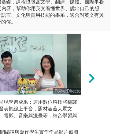
的基礎，課程也包含文學、翻譯、媒體、國際事務
元內容，幫助你用英文看懂世界、說出自己的想
合語言、文化與實用技能的學系，適合對英文有興
野的你。
一年度的戲劇公演與影展活動
呈現學習成果：運用數位科技將翻譯
觀摩、演示和實習
跨文化交
，練習劇本編導、演出與藝術
發表於線上平台，題材涵蓋大眾文
英語教學相關議題
參加英文
。
、電影、音樂與漫畫等，結合學習與
表，分組討論和分
真實情境
語教學特點。
圖解:宮
新聞編譯與寫作學生實作作品影片截圖
圖解:練習課程設
版權:圖片