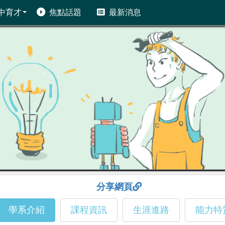
中育才
焦點話題
最新消息
分享網頁
學系介紹
課程資訊
生涯進路
能力特