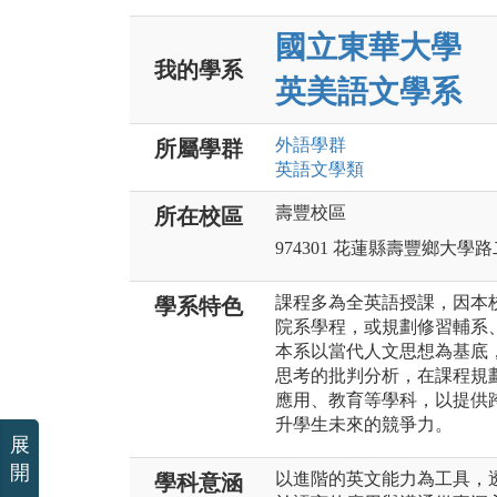
國立東華大學
我的學系
英美語文學系
外語
學群
所屬學群
英語文
學類
壽豐校區
所在校區
974301 花蓮縣壽豐鄉大學
課程多為全英語授課，因本
學系特色
院系學程，或規劃修習輔系
本系以當代人文思想為基底
思考的批判分析，在課程規
應用、教育等學科，以提供
升學生未來的競爭力。
展
開
以進階的英文能力為工具，
學科意涵