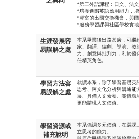
之異同
*第二外語課程：日文、法
*培養進階英語應用能力，
*豐富的出國交換機會，與
*服務學習課與社區學校實
本系畢業後出路甚廣，可繼
生涯發展容
家、翻譯、編劇、導演、教
易誤解之處
力、創意與批判力，利於優
任精英角色。
就讀本系，除了學習基礎英
學習方法容
思考、跨文化分析與溝通能
易誤解之處
展、具備人文素養、關懷環
更能體現人文價值。
本系強調多元價值，在選課
學習資源或
立思考的能力。
補充說明
與原住民學院及師資培育中