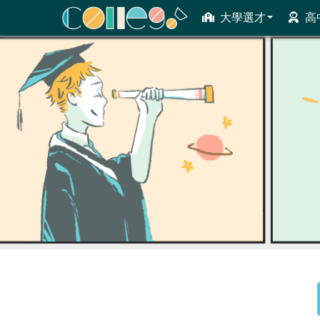
大學選才
高
ColleGo! 大學選才與高中育才輔助系統