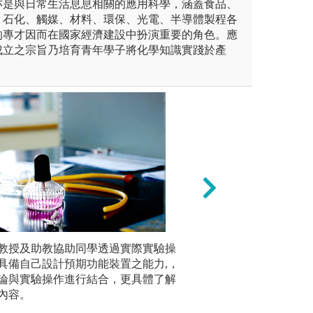
亦是與日常生活息息相關的應用科學，涵蓋食品、
、石化、觸媒、材料、環保、光電、半導體製程各
的專才因而在國家經濟建設中扮演重要的角色。應
成立之宗旨乃培育青年學子將化學知識實踐於產
未上傳圖片
教授及助教協助同學透過實際實驗操
記憶
文獻研究
具備自己設計預期功能裝置之能力,，
學領域目
論與實驗操作進行結合，更具體了解
內容。