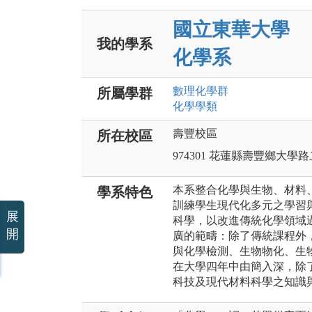
國立東華大學
我的學系
化學系
數理化
學群
所屬學群
化學
學類
壽豐校區
所在校區
974301 花蓮縣壽豐鄉大學
本系整合化學與生物、材料
學系特色
訓練學生現代化多元之學習
展
科學，以改進傳統化學領域
開
廣的範疇：除了傳統課程外
與化學檢測、生物物化、生
在大學四年中由簡入深，除
科技及現代材料科學之知識