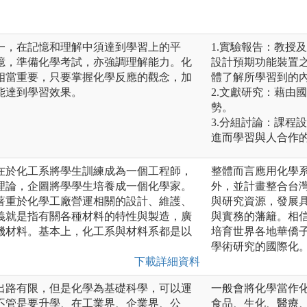
一，在記憶和理解中須達到學習上的平
1.實驗報告：教授
憶，準備化學考試，亦強調理解能力。化
設計預期功能裝置
相當重要，只要掌握化學反應的觀念，加
體了解所學習到的
能達到學習效果。
2.文獻研究：藉由
勢。
3.分組討論：課程
進而學習與人合作
在於化工系將學生訓練成為一個工程師，
整體而言應用化學
理論，企圖將學學生培養成一個化學家。
外，並計畫整合台
著重於化學工廠營運相關的設計、維護、
與研究資源，發展
義就是指有關各種材料的特性與製造，廣
與實務的藩籬。相
機材料。基本上，化工系與材料系都是以
培育世界各地華僑
學術研究的國際化
下載詳細資料
出路有限，但是化學為基礎科學，可以運
一般會將化學當作
不管是要升學、在工業界、企業界、公
食品、生化、醫療