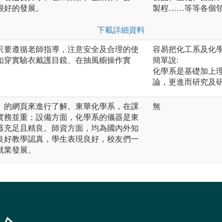
很好的發展。
製程……等等各個
下載詳細資料
只要遵循老師指導，注意安全及合理的使
容易把化工系及化
如穿實驗衣戴護目鏡、在抽風櫥操作實
簡單說:
化學系是基礎加上
論，更進而研究及
」的網頁來進行了解。東華化學系，在課
無
實務並重；設備方面，化學系的儀器是東
器充足且精良。師資方面，均為國內外知
良好教學認真，學生表現良好，校友們一
就業發展。