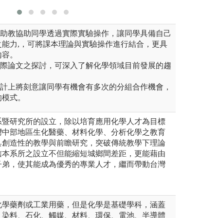
及助教協助同學透過實際實驗操作，讓同學具備自己
之能力,，可將課本理論與實驗操作進行結合，更具
內容。
國際論文之探討，可深入了解化學領域目前發展的趨
設計上將刻意讓同學有機會有多次的分組合作機會，
的模式。
系暨研究所的設立，除以培育應用化學人才為目標
灣中部地區生化醫藥、材料化學、分析化學之教育
具創造性的教學與前瞻研究，突破傳統教學下理論
信本系所之設立不但能縮短城鄉間差距，更能藉由
子弟，使其能成為優秀的專業人才，繼而帶動台灣
。
化學藥劑或工業用藥，但是化學是基礎學科，涵蓋
、染料、石化、觸媒、材料、環保、電池、半導體