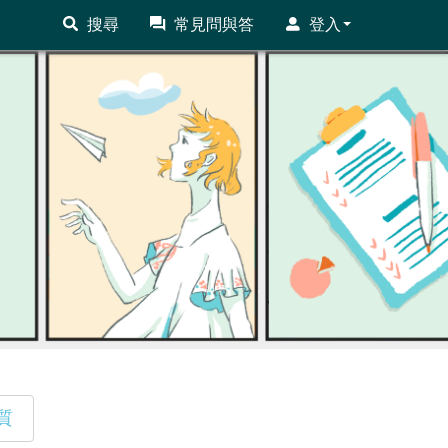
搜尋
常見問與答
登入
質