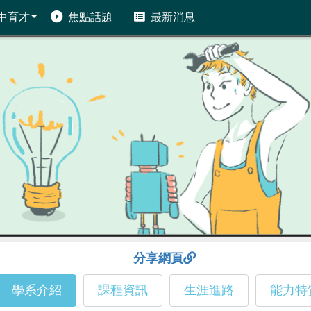
中育才
焦點話題
最新消息
分享網頁
學系介紹
課程資訊
生涯進路
能力特