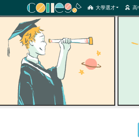
大學選才
高
ColleGo! 大學選才與高中育才輔助系統