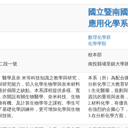
國立暨南國
應用化學系
數理化
學群
化學
學類
校本部
路二段一號
南投縣埔里鎮大學
、醫學及奈 米等科技知識之教學與研究，
本系（所）為配合
與研究能力，切入化學生物學與奈米材料
分析化學三大教育
過於侷限之缺點。本系課程提供多樣、寬
1.生化醫藥，規劃
，亦開設有關生物醫學、奈米科技、生物
資訊的重視與改善
物有機、及計算生物學等之課程。學生可
2.材料化學，有優
了基礎化學訓練外，更可增加化學與生物
在強烈的企圖心下
與技術。
3.在分析化學方面