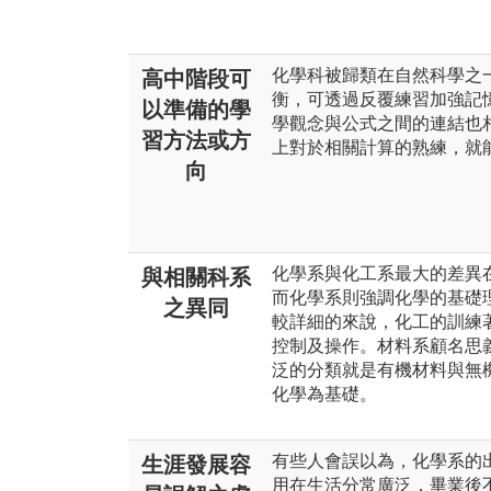
化學科被歸類在自然科學之
高中階段可
衡，可透過反覆練習加強記
以準備的學
學觀念與公式之間的連結也
習方法或方
上對於相關計算的熟練，就
向
化學系與化工系最大的差異
與相關科系
而化學系則強調化學的基礎
之異同
較詳細的來說，化工的訓練
控制及操作。材料系顧名思
泛的分類就是有機材料與無
化學為基礎。
有些人會誤以為，化學系的
生涯發展容
用在生活分常廣泛，畢業後