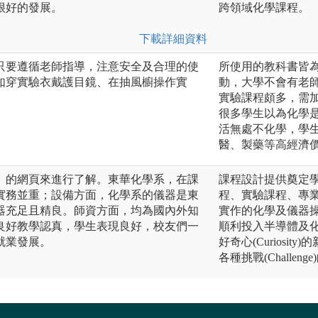
很好的發展。
跨領域化學課程。
下載詳細資料
只要遵循老師指導，注意安全及合理的使
所使用的教科書皆
如穿實驗衣戴護目鏡、在抽風櫥操作實
動，大學不會有老
實驗課程頗多，需
很多學生以為化學
活無處不化學，學
醫、製藥等高經濟
」的網頁來進行了解。東華化學系，在課
課程設計提供奠定
實務並重；設備方面，化學系的儀器是東
程、實驗課程、專
器充足且精良。師資方面，均為國內外知
實作的化學及儀器操
良好教學認真，學生表現良好，校友們一
順利投入半導體及
就業發展。
好奇心(Curiosit
各種挑戰(Challenge