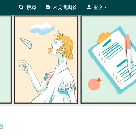
搜尋
常見問與答
登入
質