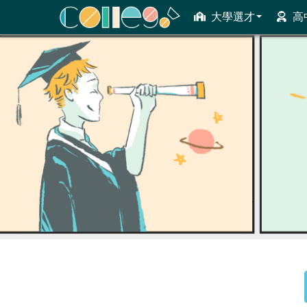
大學選才
高
ColleGo! 大學選才與高中育才輔助系統