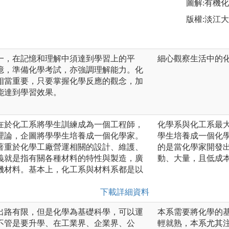
圖解:有機
版權:淡江
一，在記憶和理解中須達到學習上的平
細心觀察生活中的化
憶，準備化學考試，亦強調理解能力。化
相當重要，只要掌握化學反應的觀念，加
能達到學習效果。
在於化工系將學生訓練成為一個工程師，
化學系與化工系最
理論，企圖將學學生培養成一個化學家。
學生培養成一個化
著重於化學工廠營運相關的設計、維護、
的是當化學家開發
義就是指有關各種材料的特性與製造，廣
動、大量，且低成
機材料。基本上，化工系與材料系都是以
下載詳細資料
出路有限，但是化學為基礎科學，可以運
本系需要將化學的基
不管是要升學、在工業界、企業界、公
輕就熟，本系尤其