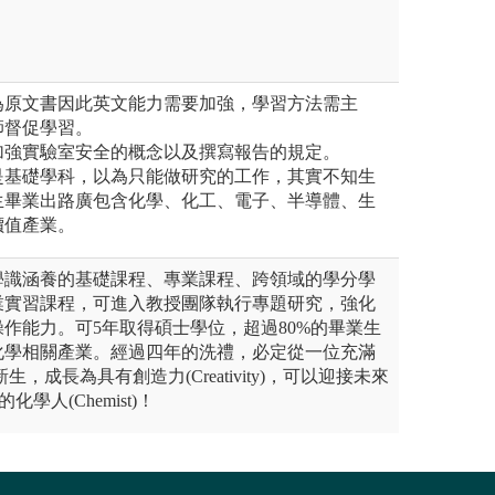
為原文書因此英文能力需要加強，學習方法需主
師督促學習。
加強實驗室安全的概念以及撰寫報告的規定。
是基礎學科，以為只能做研究的工作，其實不知生
生畢業出路廣包含化學、化工、電子、半導體、生
價值產業。
學識涵養的基礎課程、專業課程、跨領域的學分學
業實習課程，可進入教授團隊執行專題研究，強化
作能力。可5年取得碩士學位，超過80%的畢業生
化學相關產業。經過四年的洗禮，必定從一位充滿
y)的新生，成長為具有創造力(Creativity)，可以迎接未來
)的化學人(Chemist)！