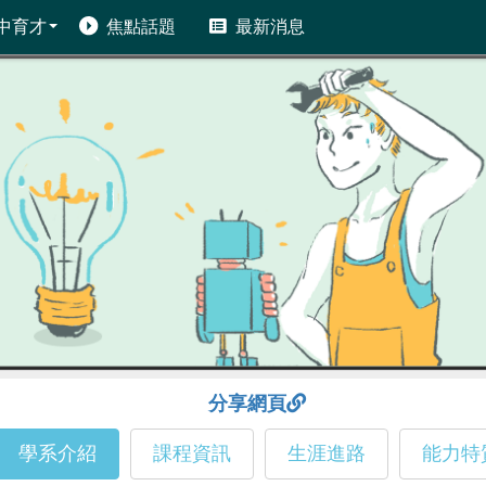
中育才
焦點話題
最新消息
分享網頁
學系介紹
課程資訊
生涯進路
能力特