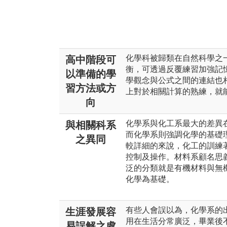
化學科被歸類在自然科學之
高中階段可
衡，可透過反覆練習加強記
以準備的學
學觀念與公式之間的連結也
習方法或方
上對於相關計算的熟練，就
向
化學系與化工系最大的差異
與相關科系
而化學系則強調化學的基礎
之異同
較詳細的來說，化工的訓練
控制及操作。材料系顧名思
泛的分類就是有機材料與無
化學為基礎。
有些人會誤以為，化學系的
生涯發展容
用在生活分常廣泛，畢業後
易誤解之處