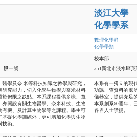
淡江大學
化學學系
數理化
學群
化學
學類
校本部
路二段一號
251新北市淡水區英
、醫學及奈 米等科技知識之教學與研究，
本系有一獨立的現
與研究能力，切入化學生物學與奈米材料
功課、查資料的處所
過於侷限之缺點。本系課程提供多樣、寬
儀器室，提供充足
，亦開設有關生物醫學、奈米科技、生物
本系創系60週年，
物有機、及計算生物學等之課程。學生可
各界人士讚揚。
了基礎化學訓練外，更可增加化學與生物
與技術。