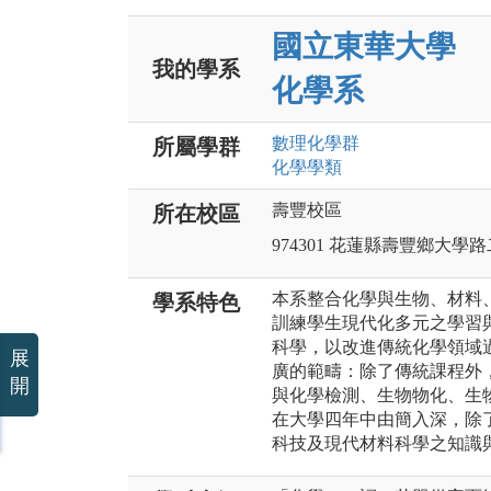
國立東華大學
我的學系
化學系
數理化
學群
所屬學群
化學
學類
壽豐校區
所在校區
974301 花蓮縣壽豐鄉大學
本系整合化學與生物、材料
學系特色
訓練學生現代化多元之學習
科學，以改進傳統化學領域
展
廣的範疇：除了傳統課程外
開
與化學檢測、生物物化、生
在大學四年中由簡入深，除
科技及現代材料科學之知識