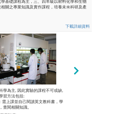
化學基礎課程為主，三、四年級以材料化學和生物
設相關之專業知識及實作課程，培養未來科研及產
。
下載詳細資料
未上傳圖片
科學為主, 因此實驗的課程不可或缺,
2.實驗：
記憶
學習方法包括:
學。
習：需上課並自己閱讀英文教科書，學
圖解:學習
，查閱相關知識。
版權:淡江