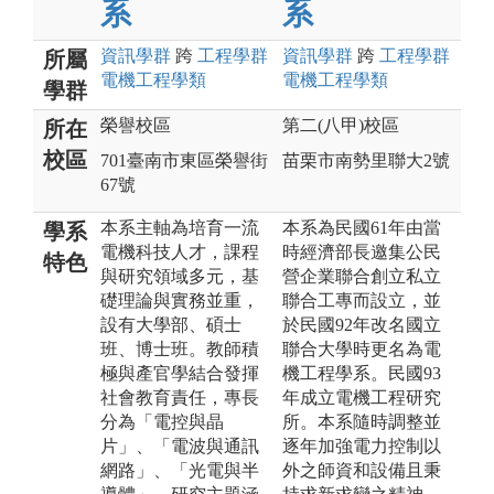
系
系
資訊
學群
跨
工程
學群
資訊
學群
跨
工程
學群
所屬
電機工程
學類
電機工程
學類
學群
榮譽校區
第二(八甲)校區
所在
校區
701臺南市東區榮譽街
苗栗市南勢里聯大2號
67號
本系主軸為培育一流
本系為民國61年由當
學系
電機科技人才，課程
時經濟部長邀集公民
特色
與研究領域多元，基
營企業聯合創立私立
礎理論與實務並重，
聯合工專而設立，並
設有大學部、碩士
於民國92年改名國立
班、博士班。教師積
聯合大學時更名為電
極與產官學結合發揮
機工程學系。民國93
社會教育責任，專長
年成立電機工程研究
分為「電控與晶
所。本系隨時調整並
片」、「電波與通訊
逐年加強電力控制以
網路」、「光電與半
外之師資和設備且秉