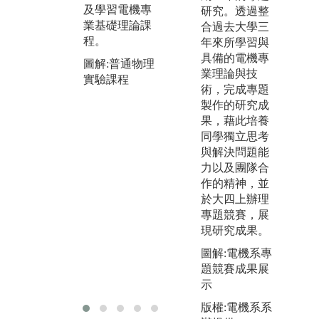
及學習電機專
並輔佐實驗課
團
研究。透過整
業基礎理論課
以增加基礎專
研
合過去大學三
程。
業實作能力，
了
年來所學習與
如數位邏輯實
識
具備的電機專
圖解:普通物理
驗、電子電路
養
業理論與技
實驗課程
實驗、微控制
調
術，完成專題
器實驗、通訊
部
製作的研究成
實驗、光電實
研
果，藉此培養
驗、微處理機
年
同學獨立思考
原理及實習、
國
與解決問題能
電磁應用與實
期
力以及團隊合
習等。
生
作的精神，並
獲
於大四上辦理
圖解:電子電路
同
專題競賽，展
實驗課程
現研究成果。
圖
南
圖解:電機系專
專
題競賽成果展
第
示
版權:電機系系