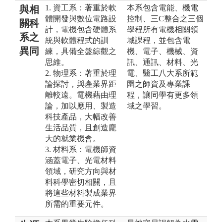
1. 資工系：著重於軟
本系包含電能、機電
與相
體開發與數位電路設
控制、三C整合之三個
關科
計，電機包含硬體系
學程所有電機相關領
系之
統與軟體程式的訓
域課程，並包含電
異同
練，具備全盤綜觀之
機、電子、機械、資
思維。
訊、通訊、材料、光
2. 物理系：著重於理
電、醫工八大系所範
論探討，與產業界距
圍之師資及專業課
離較遠。電機藉由理
程，讓同學有更多領
論，加以應用、製造
域之學習。
科技產品，大幅改善
生活品質，且創造龐
大的就業機會。
3. 材料系：電機師資
涵蓋電子、光電材料
領域，研究方向與材
料科學密切相關，且
將這些材料製成業界
所需的重要元件。