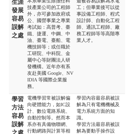
本系畢業生除擔任科
最被容易誤解為水電
生涯
技產業公司的工程師
工；但畢業後可以從
發展
外，亦可參加政府或
事設備工程師、程式
容易
公、國營事業之專業
設計師、自動化工程
誤解
考試如：高普考、臺
師、通訊工程師、廠
鐵、捷運、中鋼、中
務工程師等等高階專
之處
油、臺電、臺船、電
業人才。
機技師等；或任職於
工研院、中科院、金
屬中心等財團法人研
發機構。近年亦有系
友赴美國 Google、NV
IDIA 等國際企業服
務。
電機學習常被誤解偏
學習內容最容易被誤
學習
向硬體能力，如IC設
解為只有電機機械及
方法
計、數位電路系統、
電力系統方面的知
容易
自動控制等。然而本
識。
誤解
系亦有具備物聯網、
學習方法最容易被誤
行動網路與計算等相
解為要動手操作設
之處