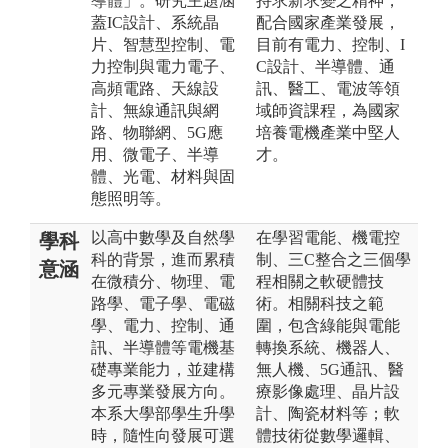
導體」。研究主題涵
持求新求變之精神，
蓋IC設計、系統晶
配合國家產業發展，
片、智慧型控制、電
目前有電力、控制、I
力控制與電力電子、
C設計、半導體、通
高頻電路、天線設
訊、醫工、電波等領
計、無線通訊與網
域師資課程，為國家
路、物聯網、5G應
培養電機產業中堅人
用、微電子、半導
才。
體、光電、材料與固
態照明等。
以高中數學及自然學
在學習電能、機電控
學科
科的背景，進而累積
制、三C整合之三個學
意涵
在微積分、物理、電
程相關之軟硬體技
路學、電子學、電磁
術。相關科技之範
學、電力、控制、通
圍，包含綠能與電能
訊、半導體等電機基
轉換系統、機器人、
礎專業能力，並建構
無人機、5G通訊、醫
多元專業發展方向。
療影像處理、晶片設
本系大學部學生升學
計、陶瓷材料等；軟
時，隨性向發展可選
體技術從數學邏輯、