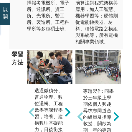
擇報考電機所、電子
演算法到程式架構與
展
所、通訊所、資工
應用，如人工智慧、
所、光電所、醫工
機器學習等；硬體則
開
所、製造所、工程科
從電能轉換器、材
學所等多種碩士班。
料、積體電路之模組
與系統等，所有電機
相關專業領域。
學習
方法
透過微積分、
電機專業基礎
電
專題製作: 同學
普通物理、數
理論涵蓋電路
能
於三年級上學
位邏輯、工程
學、電子學、
生
期依個人興趣
數學等課程學
電磁學、信號
領
尋求志同道合
習，培養、建
與系統、半導
題
的組員及指導
構數理基礎能
體物理、程式
關
教授，開啟為
力，日後銜接
設計等課程，
予
期一年的專題