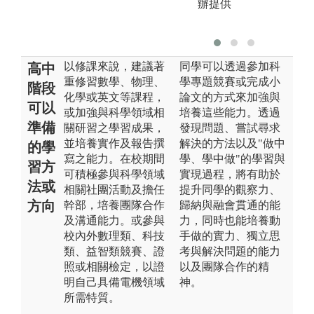
辦提供
以修課來說，建議著
同學可以透過參加科
高中
重修習數學、物理、
學專題競賽或完成小
階段
化學或英文等課程，
論文的方式來加強與
可以
或加強與科學領域相
培養這些能力。透過
準備
關研習之學習成果，
發現問題、嘗試尋求
並培養實作及報告撰
解決的方法以及"做中
的學
寫之能力。在校期間
學、學中做"的學習與
習方
可積極參與科學領域
實現過程，將有助於
法或
相關社團活動及擔任
提升同學的觀察力、
方向
幹部，培養團隊合作
歸納與融會貫通的能
及溝通能力。或參與
力，同時也能培養動
校內外數理類、科技
手做的實力、獨立思
類、益智類競賽、證
考與解決問題的能力
照或相關檢定，以證
以及團隊合作的精
明自己具備電機領域
神。
所需特質。