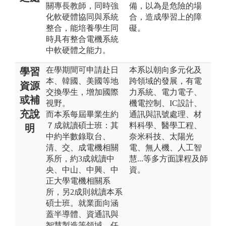
關專長教師，同時強
備，以為是危險的場
化軟硬體協同與系統
合，造成學習上的障
整合，能培養學生同
礙。
時具有整合電機系統
中軟硬體之能力。
在學期間可申請赴日
本系以朝向多元化及
學習
本、韓國、美國等地
跨領域的發展，有電
資源
交換學生，增加國際
力系統、電力電子、
或補
視野。
機電控制、IC設計、
充說
而本系每屆畢業生約
通訊與訊號處理、材
７成就讀碩士班：其
料科學、醫學工程、
明
中約半數錄取台、
奈米科技、太陽光
清、交、成電機相關
電、無人機、人工智
系所，約3成就讀中
慧...等多方面課程及師
央、中山、中興、中
資。
正大學電機相關系
所，另2成則就讀本系
碩士班。就業面向涵
蓋半導體、資通訊與
智慧製造等領域，任