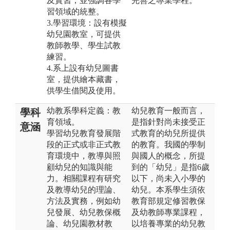
及實習，並強調各學
完善之專業學程。
習領域的統整。
3.學習環境：設有模擬
幼兒園教室，可提供
教師教學、學生試教
練習。
4.系上設有幼兒圖書
室，提供繪本藏書，
供學生借閱及使用。
幼教系學科定義：教
幼兒教育一般而言，
學科
育領域。
是指針對尚未接受正
意涵
學習幼兒教育發展階
式教育的幼兒所提供
段的正式或非正式教
的教育。我國的學制
育環境中，教導與照
與國人的概念，所提
顧幼兒的知識與能
到的「幼兒」是指6歲
力。相關課程有研究
以下，尚未入小學的
及教導幼兒的理論、
幼兒。本系學生須依
方法及實務，例如幼
教育部規定修習教保
兒發展、幼兒教保概
及幼教師專業課程，
論、幼兒園教材教
以培養專業的幼兒教