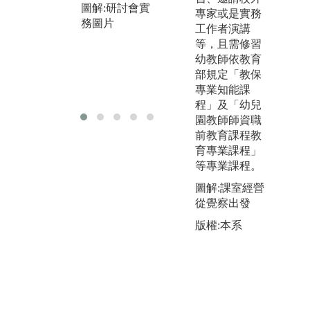
圖解:研討會實
圖解:學生進行
演
專家或是實務
務圖片
幼兒園參訪圖
朋
工作者演講
片
同
等，且需修習
幼教師依教育
部規定「教保
圖
專業知能課
劇
程」及「幼兒
園教師師資職
前教育課程教
育專業課程」
等專業課程。
圖解:課室經營
從覺察出發
版權:本系