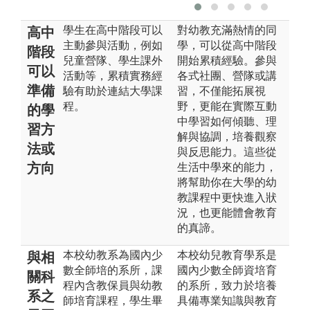
學生在高中階段可以
對幼教充滿熱情的同
高中
主動參與活動，例如
學，可以從高中階段
階段
兒童營隊、學生課外
開始累積經驗。參與
可以
活動等，累積實務經
各式社團、營隊或講
準備
驗有助於連結大學課
習，不僅能拓展視
程。
野，更能在實際互動
的學
中學習如何傾聽、理
習方
解與協調，培養觀察
法或
與反思能力。這些從
方向
生活中學來的能力，
將幫助你在大學的幼
教課程中更快進入狀
況，也更能體會教育
的真諦。
本校幼教系為國內少
本校幼兒教育學系是
與相
數全師培的系所，課
國內少數全師資培育
關科
程內含教保員與幼教
的系所，致力於培養
系之
師培育課程，學生畢
具備專業知識與教育