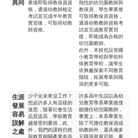
異同
業後即取得教保員資
熱忱的幼兒園教師與
格，通過幼教師檢定
教保員，學生畢業後
考試並完成半年教育
可取得教保員資格，
實習後，可取得幼教
通過幼教教師資格考
師資格。
試並完成教育實習
後，即能成為合格的
幼兒園教師。
此外，本校也設有國
小教育學程與學前特
殊教育學程，讓學生
依興趣探索不同教育
階段，拓展專業與職
涯的更多可能。
少子化未來沒工作？
許多高中生誤以為幼
生涯
想必許多人有這樣的
兒教育學系畢業後僅
發展
迷思，隨著社會生活
能擔任幼兒園教師，
容易
品質提高，學前教育
事實上，本系畢業生
誤解
越發受到重視，此
除了可擔任教保員或
外，我們的課程仍然
幼教師外，還具備多
之處
與教育相關產業有高
元職涯發展可能。畢