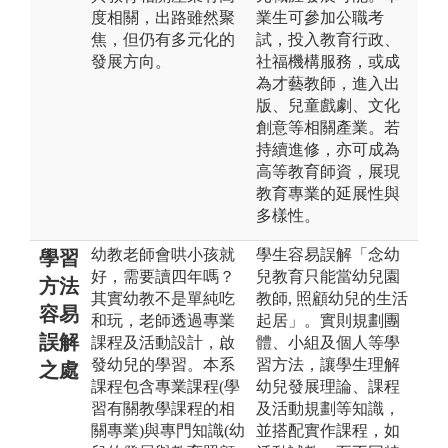
度相關，出路雖然聚
業生可參加公職考
焦，但仍有多元化的
試，投入教育行政、
發展方向。
社福機構服務，或成
為才藝教師，進入出
版、兒童戲劇、文化
創意等相關產業。若
持續進修，亦可成為
高等教育師資，展現
教育專業的延展性與
多樣性。
幼教老師會哄小孩就
學生容易誤解「念幼
學習
好，需要讀四年嗎？
兒教育只能當幼兒園
方法
其實幼教不是單純吃
教師, 照顧幼兒的生活
容易
和玩，老師透過專業
起居」。實則規劃團
誤解
課程及活動設計，啟
體、小組及個人等學
發幼兒的學習。本系
習方法，讓學生理解
之處
課程包含專業課程(學
幼兒發展理論、課程
習有關教學課程的相
及活動規劃等知識，
關專業)與專門知識(幼
並搭配實作課程，如