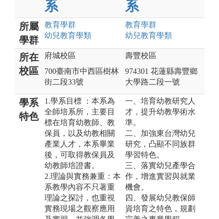
系
系
教育
學群
教育
學群
所屬
幼兒教育
學類
幼兒教育
學類
學群
府城校區
壽豐校區
所在
校區
700臺南市中西區樹林
974301 花蓮縣壽豐鄉
街二段33號
大學路二段一號
1.學系目標 ：本系為
一、培育幼教研究人
學系
全師培系所，主要目
才，提升幼教學術水
特色
標在培育幼教師、教
準。
保員，以及幼教相關
二、加強東台灣幼兒
產業人才，本系畢業
研究，凸顯不同族群
後，可取得教保員及
學習特色。
幼教師培證書。
三、落實幼兒產學合
2.理論與實務兼重：本
作，增進實習與就業
系教學內容不只著重
機會。
理論之探討，也重視
四、發展幼兒教保師
實務現場之觀察應用
資培育之特色，規劃