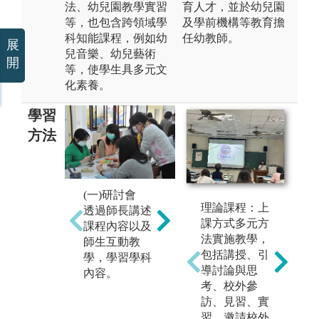
法、幼兒園教學實習
育人才，並於幼兒園
等，也包含跨領域學
及學前機構等教育擔
科知能課程，例如幼
任幼教師。
展
兒音樂、幼兒藝術
開
等，使學生具多元文
化素養。
學習
方法
(一)研討會
(二)至幼兒園
(
理論課程：上
透過師長講述
參訪、見習
幼
課方式多元方
課程內容以及
實地走訪幼兒
成
法實施教學，
師生互動教
園，了解幼兒
有
包括講授、引
學，學習學科
園運作及幼兒
例
導討論與思
內容。
園教師實際教
體
考、校外參
學。
攤
訪、見習、實
看
習、邀請校外