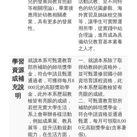
兒的發展與教育照顧
活動試教、至不同特
等相關理論)，畢業後
色的幼兒園參觀、海
應用於幼教相關產
外實習及姊妹校交換
業，具有更多的發展
等，讓學生可實際運
性。
用所學，從實踐中結
合理論，進而成為具
備幼兒教育基本素養
之人才。
就讀本系可甄選教育
一、就讀本系除了取
學習
部所補助的師培獎學
得幼教師的資格外，
資源
金，符合申請且甄選
並可甄選修習國小師
或補
通過者，可獲得每月8
資培育課程資格，此
充說
000元的高額獎助學
外本系歷屆教檢皆有
金，此外本系歷屆教
亮眼的成績。
明
檢皆有亮眼的成績，
二、可甄選教育部所
若想充實大學生活，
補助的師培獎學金，
系上會舉辦各樣活動
符合申請資格並通過
，例如成果展、教具
甄選，每月可領取8,00
展等，提升活動規劃
0元高額獎學金(含寒暑
能力，在生活方面，
假)。