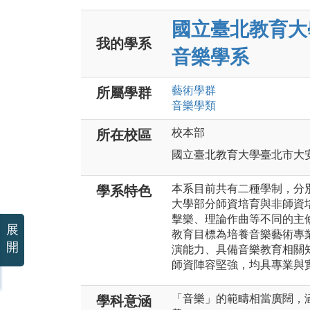
國立臺北教育大
我的學系
音樂學系
藝術
學群
所屬學群
音樂
學類
校本部
所在校區
國立臺北教育大學臺北市大安
本系目前共有二種學制，分
學系特色
大學部分師資培育與非師資
擊樂、理論作曲等不同的主
展
教育目標為培養音樂藝術專
開
演能力、具備音樂教育相關
師資陣容堅強，均具專業與
「音樂」的範疇相當廣闊，
學科意涵