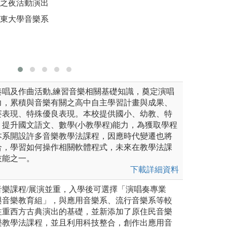
曲之夜活動演出
培育中心
臺東大學音樂系
教、幼教
圖解:奧福
版權:國立
奏唱及作曲活動,練習音樂相關基礎知識，奠定演唱
力，累積與音樂有關之高中自主學習計畫與成果、
賽表現、特殊優良表現。本校提供國小、幼教、特
提升國文語文、數學(小教學程)能力，為獲取學程
本系開設許多音樂教學法課程，因應時代變遷也將
合，學習如何操作相關軟體程式，未來在教學法課
技能之一。
下載詳細資料
音樂課程/展演並重，入學後可選擇「演唱奏專業
與音樂教育組」，與應用音樂系、流行音樂系等較
注重西方古典演出的基礎，並新添加了原住民音樂
樂教學法課程，並且利用科技整合，創作出應用音