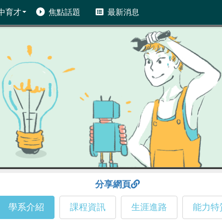
中育才
焦點話題
最新消息
分享網頁
學系介紹
課程資訊
生涯進路
能力特