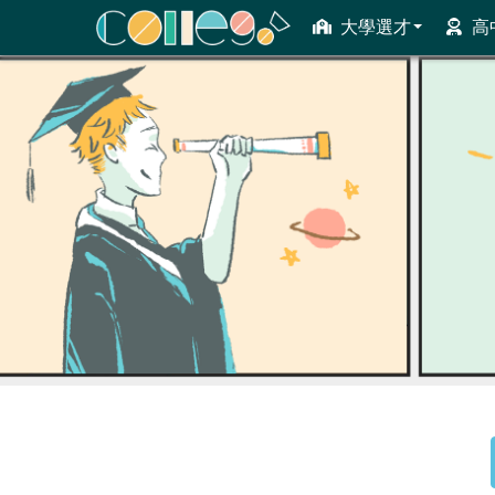
大學選才
高
ColleGo! 大學選才與高中育才輔助系統