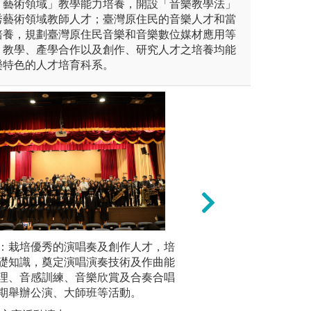
「藝術領域」教學能力培養，開設「音樂教學法」
秀藝術領域教師人才；臺灣原住民的音樂人才和當
培養，規劃臺灣原住民音樂和音樂數位媒材應用等
、教學、產學合作以及創作、研究人才之培養均能
樂特色的人才培育科系。
未上傳圖片
：栽培優秀的演唱奏及創作人才，培
音樂教學
講座大師班及研討
礎知識，奠定演唱演奏技術及作曲能
設「音樂
理、音感訓練、音樂欣賞及合奏合唱
教學法、
期舉辦公演、大師班等活動。
法、器樂
法，培養