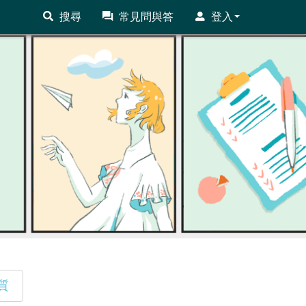
搜尋
常見問與答
登入
質