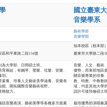
學
國立臺東大
音樂學系
藝術
學群
音樂
學類
知本校區（校本部
區和平東路二段134號
臺東市大學路二段36
別為大學部、日間碩士班。
音樂、人文、藝術
培育兩組，有鋼琴、聲樂、弦樂、管樂、
優勢，而東部地區
修別。
關音樂專業的培養
業素養、培養人文藝術美學涵養、音樂表
教、特教、中教教
知能、開拓國際音樂藝術視野。
域，均是其他大學
實務能力。
請許可後預修碩士
涵括音樂表演、藝術美學等各種多方面素
栽培優秀的演唱奏