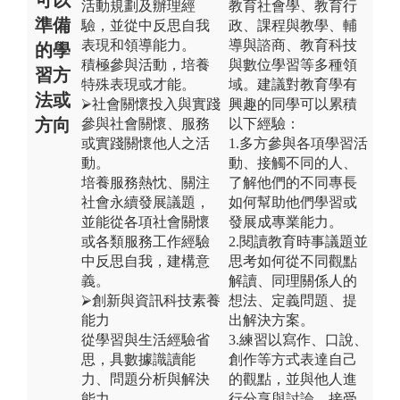
活動規劃及辦理經
教育社會學、教育行
準備
驗，並從中反思自我
政、課程與教學、輔
表現和領導能力。
導與諮商、教育科技
的學
積極參與活動，培養
與數位學習等多種領
習方
特殊表現或才能。
域。建議對教育學有
法或
⮚社會關懷投入與實踐
興趣的同學可以累積
方向
參與社會關懷、服務
以下經驗：
或實踐關懷他人之活
1.多方參與各項學習活
動。
動、接觸不同的人、
培養服務熱忱、關注
了解他們的不同專長
社會永續發展議題，
如何幫助他們學習或
並能從各項社會關懷
發展成專業能力。
或各類服務工作經驗
2.閱讀教育時事議題並
中反思自我，建構意
思考如何從不同觀點
義。
解讀、同理關係人的
⮚創新與資訊科技素養
想法、定義問題、提
能力
出解決方案。
從學習與生活經驗省
3.練習以寫作、口說、
思，具數據識讀能
創作等方式表達自己
力、問題分析與解決
的觀點，並與他人進
能力。
行分享與討論，接受