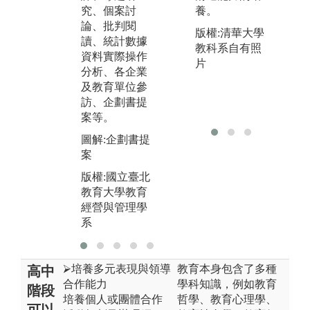
論
究、個案討
究、個案討
養。
讀
論、批判閱
論、批判閱
版權:清華大學
資
讀、統計數據
讀、統計數據
教科系自有照
分
資料實際操作
資料實際操作
片
及
分析、各企業
分析、各企業
訪
及教育單位參
及教育單位參
案
訪、企劃書提
訪、企劃書提
案等。
案等。
圖
資
圖解:企劃書提
圖解:專題研究
分
案
版權:國立臺北
版
版權:國立臺北
教育大學教育
教
教育大學教育
經營與管理學
經
經營與管理學
系
系
系
⮚培養多元表現與領導
教育本身包含了多種
高中
合作能力
學科知識，例如教育
階段
培養個人或團體合作
哲學、教育心理學、
可以