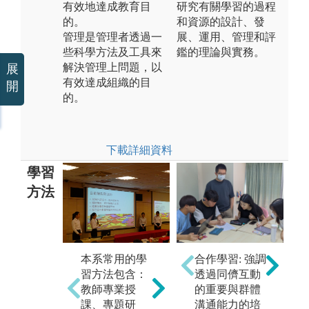
有效地達成教育目
研究有關學習的過程
的。
和資源的設計、發
管理是管理者透過一
展、運用、管理和評
些科學方法及工具來
鑑的理論與實務。
解決管理上問題，以
展
有效達成組織的目
開
的。
下載詳細資料
學習
方法
本
習
本系常用的學
本系常用的學
合作學習: 強調
教
習方法包含：
習方法包含：
透過同儕互動
課
教師專業授
教師專業授
的重要與群體
究
課、專題研
課、專題研
溝通能力的培