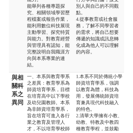
能舉列各種專題探
別人與自己的不同觀
究、相關領域學習歷
點。
程檔案或報告作業，
4.從事教育或社會服
能利用數位科技展現
務，了解不同學習者
主動學習、探究特質
的需求，將自己想要
與能力。對教育經營
傳遞的知識或訊息轉
與管理具有認知，能
化成為他人可以理解
完整說明自我職涯方
的內容。
向與本系專業的連
結。
一、本系與教育學系
1.本系不同於傳統小學
與相
之差異：教育學系為
師資培育學系，強調
關科
師資培育學系，目標
以教育為體，科技為
系之
在培育高中以下學校
用，發展傳統師資培
異同
及幼兒園教師。本系
育兼具現代科技融入
為非師資培育學系，
的特色。
旨在培育可進入各行
2.清華大學擁有小教、
業之教育及管理人
幼教、特教及中教四
才，不以培育學校師
種教育學程，並鼓勵