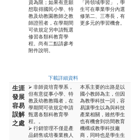
資為限；如果有意願
「跨領域學習」，學
想取得國民小學、特
生可在畢業學分內選
教及幼教園教師之教
修第二、三專長，有
師證照者，在學期間
更多元的學習機會。
可依規定另申請甄選
修習各類科教育學
程。尚有二點請參考
附件說明。
下載詳細資料
⮚ 非師資培育學系，
本系主要的出路是以
生涯
但有意從事小學、特
國小教師為主，但因
發展
教及幼教教職者，在
為教學科技一詞，容
容易
學期間可依規定申請
易讓學生以為與科技
誤解
甄選各類科教育學
產業相關，雖然學生
程。。
也有機會到坊間教育
之處
⮚ 行銷管理不僅是產
機構或教學科技廠
品銷售或培養業務人
商，同時也是學生生