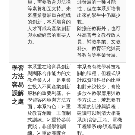
員，需要教育與法律
涯發展的一種可能
等素養相互支持。未
性，但在本系所培養
來產業發展重在組織
出來的學生中仍屬少
的創新，本系培育的
數。
人才可成為產業創新
除擔任教職外，也可
與永續經營的重要人
往高普考文教行政人
力。
員、補教事業、文教
科技、教育研究與高
等教育等事業發展。
本系重在培育具創新
本系會有教學科技相
學習
與團隊合作能力的文
關的課程，但程式設
方法
教產業人才，是畢業
計或資訊科技的比重
容易
生投入不同產業創新
相對來說較少，會較
誤解
服務的重要利基。在
多放在教學應用與教
學習容內容與方法方
學方法上，若想要有
之處
面，本系特色：⮚ 重
專業的訓練與課程，
於教育創新，非僅制
建議可以到清大相關
式訓練。⮚ 重於參與
系所(資訊工程、電機
實踐，非僅學術訓
工程學系)修讀進階課
練。⮚ 重於團隊合
程。