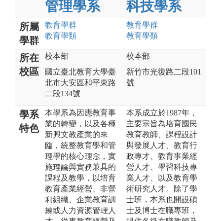
管理學系
科技學系
教育
學群
教育
學群
所屬
教育
學類
教育
學類
學群
校本部
校本部
所在
校區
國立臺北教育大學臺
新竹市光復路二段101
北市大安區和平東路
號
二段134號
本學系為因應教育事
本系成立於1987年，
學系
業的轉變，以及各種
主要宗旨為培育國民
特色
新興文教產業的來
教育教師、課程設計
臨，統整教育學和管
與發展人才、教育行
理學的核心理念，實
政專才、教育事業經
施理論與實務兼具的
營人才、學習科技專
課程及教學，以培育
業人才、以及教育學
教育產業經營、非營
術研究人才。除了學
利組織、企業教育訓
士班，本系也開設碩
練或人力資源管理人
士及博士在職專班，