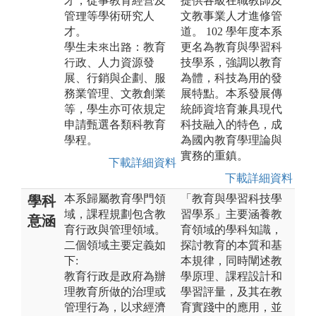
才，從事教育經營及
提供各級在職教師及
管理等學術研究人
文教事業人才進修管
才。
道。 102 學年度本系
學生未來出路：教育
更名為教育與學習科
行政、人力資源發
技學系，強調以教育
展、行銷與企劃、服
為體，科技為用的發
務業管理、文教創業
展特點。本系發展傳
等，學生亦可依規定
統師資培育兼具現代
申請甄選各類科教育
科技融入的特色，成
學程。
為國內教育學理論與
實務的重鎮。
下載詳細資料
下載詳細資料
本系歸屬教育學門領
「教育與學習科技學
學科
域，課程規劃包含教
習學系」主要涵養教
意涵
育行政與管理領域。
育領域的學科知識，
二個領域主要定義如
探討教育的本質和基
下:
本規律，同時闡述教
教育行政是政府為辦
學原理、課程設計和
理教育所做的治理或
學習評量，及其在教
管理行為，以求經濟
育實踐中的應用，並