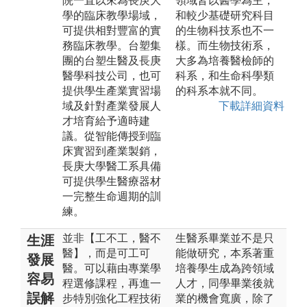
院一直以來為長庚大
領域皆以醫學為主，
學的臨床教學場域，
和較少基礎研究科目
可提供相對豐富的實
的生物科技系也不一
務臨床教學。台塑集
樣。而生物技術系，
團的台塑生醫及長庚
大多為培養醫檢師的
醫學科技公司，也可
科系，和生命科學類
提供學生產業實習場
的科系本就不同。
域及針對產業發展人
下載詳細資料
才培育給予適時建
議。從智能傳授到臨
床實習到產業製銷，
長庚大學醫工系具備
可提供學生醫療器材
一完整生命週期的訓
練。
並非【工不工，醫不
生醫系畢業並不是只
生涯
醫】，而是可工可
能做研究，本系著重
發展
醫。可以藉由專業學
培養學生成為跨領域
容易
程選修課程，再進一
人才，同學畢業後就
誤解
步特別強化工程技術
業的機會寬廣，除了