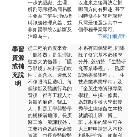
一步的認識。生理、
以進來之後再決定對
解剖等課程為簡易版
哪個方向有興趣, 甚至
主要為了解生理結構
同時修不同學程課程,
與訊號物理意義，並
只需最後選定其中一
非如醫學院以診斷及
個學程畢業即可。
治療為主。
下載詳細資料
從工程的角度來看
本系有四個學程, 同學
學習
「聽診器」是生理訊
除了修完基本必修學
資源
號放大的儀器；「隱
分外, 必須於 「生醫研
或補
形眼鏡」材料要柔軟
究專業學程」, 「臨床
充說
性，高含水、透氧又
試驗專業學程」, 「生
不傷眼睛且透明。每
技產業專業學程」及,
明
個診斷及醫護行為的
「全英生物資訊專業
背後，都有工程人才
學程」中擇一修習。
著墨的痕跡。醫工
為鼓勵本校大學部優
人，則是工學與醫學
秀學生繼續留在本校
的橋樑溝通師。長庚
就讀碩士班、博士
醫工除一般課程外，
班，本系的學生可在
主要特色為結合企業
大三時申請進入本校
資源，由長庚醫院醫
相關研究所，如順利