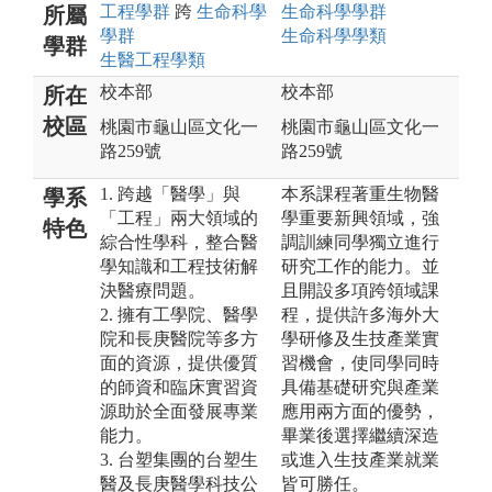
工程
學群
跨
生命科學
生命科學
學群
所屬
學群
生命科學
學類
學群
生醫工程
學類
校本部
校本部
所在
校區
桃園市龜山區文化一
桃園市龜山區文化一
路259號
路259號
1. 跨越「醫學」與
本系課程著重生物醫
學系
「工程」兩大領域的
學重要新興領域，強
特色
綜合性學科，整合醫
調訓練同學獨立進行
學知識和工程技術解
研究工作的能力。並
決醫療問題。
且開設多項跨領域課
2. 擁有工學院、醫學
程，提供許多海外大
院和長庚醫院等多方
學研修及生技產業實
面的資源，提供優質
習機會，使同學同時
的師資和臨床實習資
具備基礎研究與產業
源助於全面發展專業
應用兩方面的優勢，
能力。
畢業後選擇繼續深造
3. 台塑集團的台塑生
或進入生技產業就業
醫及長庚醫學科技公
皆可勝任。