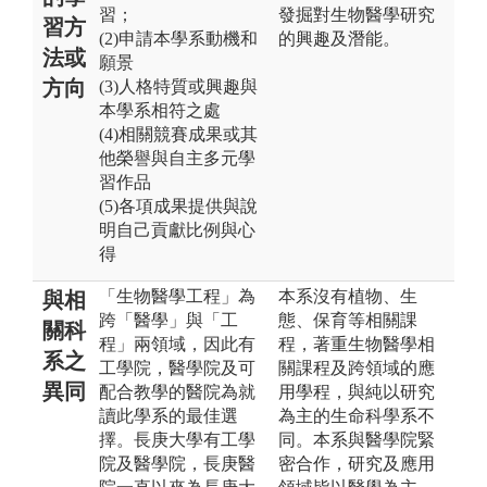
習；
發掘對生物醫學研究
習方
(2)申請本學系動機和
的興趣及潛能。
法或
願景
方向
(3)人格特質或興趣與
本學系相符之處
(4)相關競賽成果或其
他榮譽與自主多元學
習作品
(5)各項成果提供與說
明自己貢獻比例與心
得
「生物醫學工程」為
本系沒有植物、生
與相
跨「醫學」與「工
態、保育等相關課
關科
程」兩領域，因此有
程，著重生物醫學相
系之
工學院，醫學院及可
關課程及跨領域的應
異同
配合教學的醫院為就
用學程，與純以研究
讀此學系的最佳選
為主的生命科學系不
擇。長庚大學有工學
同。本系與醫學院緊
院及醫學院，長庚醫
密合作，研究及應用