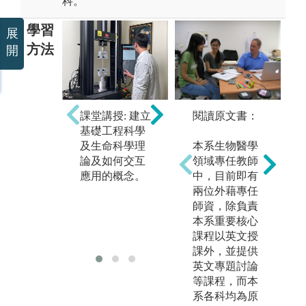
科。
學習
展
方法
開
課堂講授: 建立
小組學習: 課程
閱讀原文書：
實
基礎工程科學
設計以分組方
驗
及生命科學理
式進行，從中
本系生物醫學
操
論及如何交互
學習溝通協調
領域專任教師
會
應用的概念。
及團隊合作的
中，目前即有
臨
精神與能力。
兩位外藉專任
域
師資，除負責
了
本系重要核心
應
課程以英文授
關
課外，並提供
英文專題討論
等課程，而本
系各科均為原