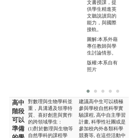
文書授課，提
供學生精進英
文聽說讀寫的
能力，與國際
接軌。
圖解:本系外藉
專任教師與學
生討論情形。
版權:本系自有
照片
對數理與生物學科並
建議高中生可以積極
高中
重，具溝通及領導特
參與學校自然科學實
階段
質、喜好創意與實作
驗課程, 高中自主學習
可以
的跨領域學生：
計畫, 科學性社團或是
準備
(1)對於數理與生物等
參加校內外各類科學
自然學科的課程學
競賽等, 在這些活動中
的學