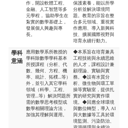
作，開設軟體工程、
保護素養，能以所學
金融、人工智慧等多
分析並解決環境問
元學程， 協助學生在
題。教育的宗旨在整
紮實的數學基礎上，
合多元領域、重視實
發展個人興趣與專
作應用、導入新興科
長。
技、擴展國際視野與
培育永續行動力。
應用數學系所教授的
◆本系旨在培育兼具
學科
學科除數學學科基本
工程技術與永續思維
意涵
所授課程（分析、代
的人才，課程設計兼
數、幾何、方程、機
顧理論、實驗與實
率、統計、拓樸...等）
務。◆設有水質分
外，並引入其它學科
析、微生物與環工單
領域（科學、工程、
操等實驗室，提供扎
管理...等）解決問題所
實的研究與實作環
需的數學思考模型或
境。◆回應全球環境
數學相關理論方法，
與數位轉型，導入 AI
加強其理解與運用。
與大數據等工具於環
境監測、污染防治、
資源循環與永續治