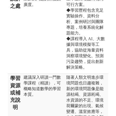
廣度。
可行方案。
之處
◆學習歷程包含充足
實驗操作、資料分
析、案例研討與團隊
專題，培養系統化解
題能力。
◆課程導入 AI、大數
據與環境模擬等工
具，協助從海量資料
洞察環境變化、預測
污染趨勢，提出創新
解決策略。
建議深入研讀一門數
隨著人類文明進步環
學習
學課程（精讀），可
境問題也日趨複雜，
資源
概略知道數學的學習
新的環境問題像是能
或補
本質。
源枯竭、資源耗竭、
充說
水資源的不足、環境
荷爾蒙的出現、氣候
明
變遷、溫室效應等，