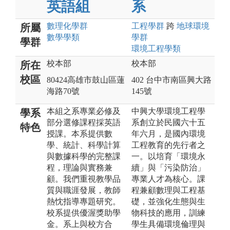
英語組
系
數理化
學群
工程
學群
跨
地球環境
所屬
數學
學類
學群
學群
環境工程
學類
校本部
校本部
所在
校區
80424高雄市鼓山區蓮
402 台中市南區興大路
海路70號
145號
本組之系專業必修及
中興大學環境工程學
學系
部分選修課程採英語
系創立於民國六十五
特色
授課。本系提供數
年六月，是國內環境
學、統計、科學計算
工程教育的先行者之
與數據科學的完整課
一。以培育「環境永
程，理論與實務兼
續」與「污染防治」
顧。我們重視教學品
專業人才為核心。課
質與職涯發展，教師
程兼顧數理與工程基
熱忱指導專題研究。
礎，並強化生態與生
校系提供優渥獎助學
物科技的應用，訓練
金。系上與校方合
學生具備環境倫理與