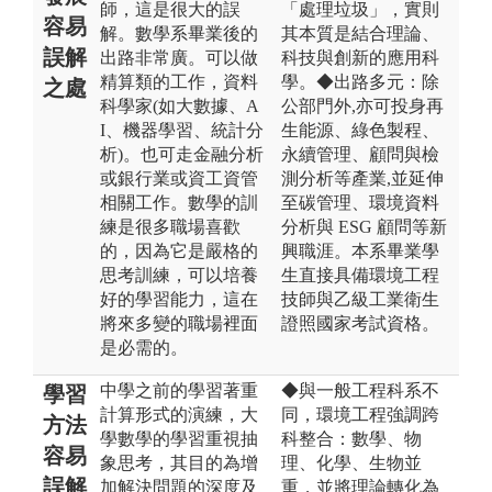
師，這是很大的誤
「處理垃圾」，實則
容易
解。數學系畢業後的
其本質是結合理論、
誤解
出路非常廣。可以做
科技與創新的應用科
精算類的工作，資料
學。◆出路多元：除
之處
科學家(如大數據、A
公部門外,亦可投身再
I、機器學習、統計分
生能源、綠色製程、
析)。也可走金融分析
永續管理、顧問與檢
或銀行業或資工資管
測分析等產業,並延伸
相關工作。數學的訓
至碳管理、環境資料
練是很多職場喜歡
分析與 ESG 顧問等新
的，因為它是嚴格的
興職涯。本系畢業學
思考訓練，可以培養
生直接具備環境工程
好的學習能力，這在
技師與乙級工業衛生
將來多變的職場裡面
證照國家考試資格。
是必需的。
中學之前的學習著重
◆與一般工程科系不
學習
計算形式的演練，大
同，環境工程強調跨
方法
學數學的學習重視抽
科整合：數學、物
容易
象思考，其目的為增
理、化學、生物並
誤解
加解決問題的深度及
重，並將理論轉化為