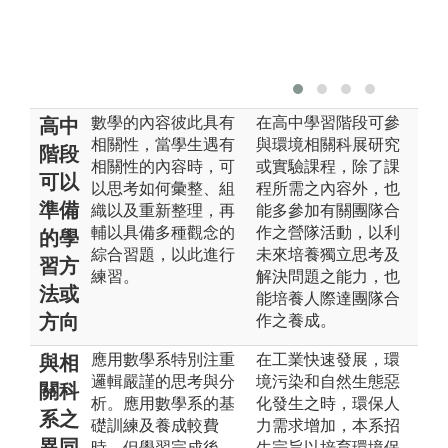
數學的內容彼此具有
在高中學習階段可參
高中
相關性，當學生遇有
與環境相關科展研究
階段
相關性的內容時，可
或實驗課程，除了課
可以
以思考如何彙整、組
程所需之內容外，也
準備
織以及重新整理，再
能多參加有關團隊合
輔以具備多種觀念的
作之營隊活動，以利
的學
綜合習題，以此進行
未來培養獨立思考及
習方
練習。
解決問題之能力，也
法或
能培養人際達團隊合
方向
作之養成。
應用數學系特別注重
在工業快速發展，環
與相
邏輯嚴謹的思考與分
境污染和自然生態惡
關科
析。應用數學系的基
化發生之時，環保人
系之
礎訓練及養成較費
力需求增加，本系招
異同
時，但學習完成後，
生宗旨以培育環境保