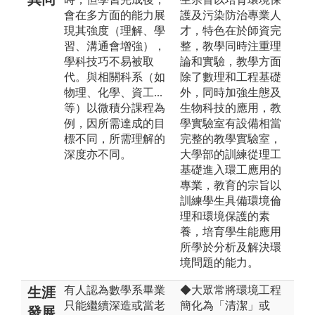
會在多方面的能力展
護及污染防治專業人
現其強度（理解、學
才，特色在於師資完
習、溝通會增強），
整，教學同時注重理
學科技巧不易被取
論和實驗，教學方面
代。與相關科系（如
除了數理和工程基礎
物理、化學、資工...
外，同時加強生態及
等）以微積分課程為
生物科技的應用，教
例，因所需達成的目
學實驗室有設備相當
標不同，所需理解的
完整的教學實驗室，
深度亦不同。
大學部的訓練從理工
基礎進入環工應用的
專業，教育的宗旨以
訓練學生具備環境倫
理和環境保護的素
養，培育學生能應用
所學於分析及解決環
境問題的能力。
有人認為數學系畢業
◆大眾常將環境工程
生涯
只能繼續深造或當老
簡化為「清潔」或
發展