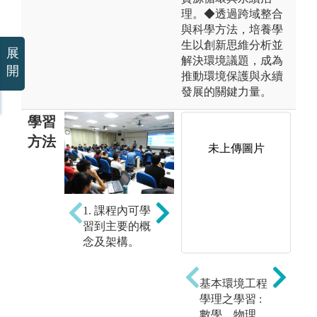
理。◆透過跨域整合
與科學方法，培養學
生以創新思維分析並
展
解決環境議題，成為
開
推動環境保護與永續
發展的關鍵力量。
學習
方法
未上傳圖片
2. 課程後，需
1. 課程內可學
3
立即將學到的
習到主要的概
有
內容重新整
念及架構。
楚
理；之後做大
復
量的練習（思
定
考解答習
基本環境工程
解
題）。
學理之學習 :
應
數學、物理、