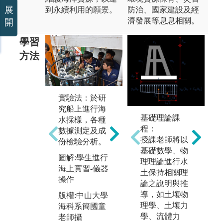
展
到永續利用的願景。
防治、國家建設及經
濟發展等息息相關。
開
學習
方法
實驗法：於研
專題辯論：學
究船上進行海
生分組擇定一
基礎理論課
水採樣，各種
個海洋相關議
程：
數據測定及成
題，透過團隊
授課老師將以
份檢驗分析。
合作共同蒐集
基礎數學、物
資
資料、討論辯
圖解:學生進行
理理論進行水
過使
論方向，並與
海上實習-儀器
土保持相關理
程
美國學校學生
操作
論之說明與推
學
以英文進行辯
導，如土壤物
版權:中山大學
的
論比賽。從過
理學、土壤力
海科系簡國童
與
程中增進學生
學、流體力
老師攝
英文聽力、閱