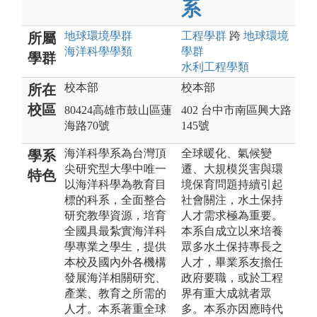
系
地球環境
學群
工程
學群
跨
地球環境
所屬
海洋科學
學類
學群
學群
水利工程
學類
校本部
校本部
所在
校區
80424高雄市鼓山區蓮
402 台中市南區興大路
海路70號
145號
海洋科學系為台灣頂
全球暖化、氣候變
學系
尖研究型大學中唯一
遷、大規模災害與環
特色
以海洋科學為教育目
境保育問題持續引起
標的科系，全面整合
社會關注，水土保持
研究教學資源，培育
人才需求極為重要。
全國具最紮實海洋科
本系自成立以來培養
學專業之學生，提供
眾多水土保持專長之
本校及國內外各機構
人才，畢業系友擔任
發展海洋相關研究、
政府要職，或於工程
產業、教育之所需的
界有重大成就者眾
人才。本系著重全球
多。本系亦因應時代