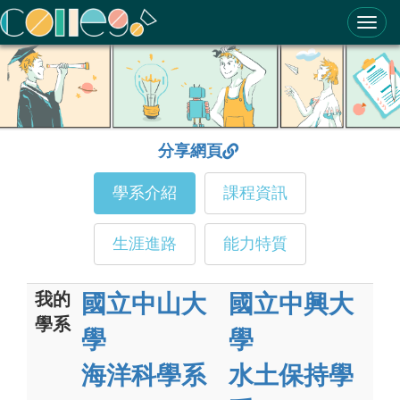
ColleGo! 大學選才與高中育才輔助系統
分享網頁
學系介紹
課程資訊
生涯進路
能力特質
我的
國立中山大
國立中興大
學系
學
學
海洋科學系
水土保持學