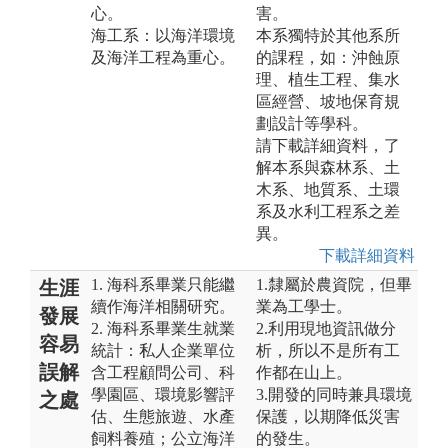
心。
害。
海工系：以海洋環境
本系獨特於其他系所
及海洋工程為重心。
的課程，如：沖蝕原
理、植生工程、集水
區經營、坡地保育規
劃設計等學科。
請下載詳細資料，了
解本系與森林系、土
木系、地質系、土環
系及水利工程系之差
異。
下載詳細資料
1. 海科系畢業只能繼
1.隸屬於農資院，但畢
生涯
續作海洋相關研究。
業為工學士。
發展
2. 海科系畢業生就業
2.利用現地資訊做分
容易
統計：私人企業單位
析，所以不是所有工
誤解
含工程顧問公司、科
作都在山上。
學園區、環境影響評
3.開發的同時兼具環境
之處
估、生態旅遊、水產
保護，以期降低災害
飼料養殖；公立海洋
的發生。