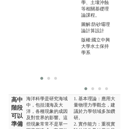
學、土壤沖蝕
讀、演講能
等相關基礎理
力，也同時增
論課程。
加學生探究海
圖解:防砂壩理
洋相關議題的
論計算設計
深度。
版權:國立中興
圖解:學生進行
大學水土保持
辯論比賽
學系
版權:中山大學
海科系自有照
片
海洋科學是研究海域
1. 基本理論：應用大
高中
中，包括淺海及大
量物理力學觀念，建
階段
洋，各種現象的成因
議於力學領域多加鑽
可以
及對世界的影響。這
研。
準備
些現象常常不是單一
2. 實作能力：重視實