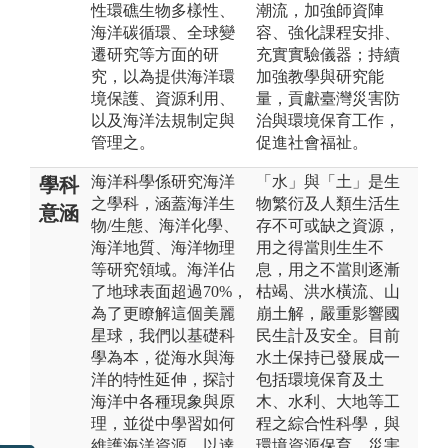
性環礁生物多樣性、
潮流，加強師資陣
海洋碳循環、全球變
容、強化課程安排、
遷研究等方面的研
充實實驗儀器；持續
究，以為提供海洋環
加強教學與研究能
境保護、資源利用、
量，貢獻臺灣災害防
以及海洋法規制定與
治與環境保育工作，
管理之。
促進社會福祉。
海洋科學係研究海洋
「水」與「土」是生
學科
之學科，涵蓋海洋生
物繁衍及人類生活生
意涵
物/生態、海洋化學、
存不可或缺之資源，
海洋地質、海洋物理
用之得當則生生不
等研究領域。海洋佔
息，用之不當則逐漸
了地球表面超過70%，
枯竭、洪水橫流、山
為了更瞭解這個美麗
崩土解，嚴重影響國
星球，我們以基礎科
民生計及安全。目前
學為本，從海水與海
水土保持已發展成一
洋的特性延伸，探討
包括環境保育及土
海洋中各種現象與原
木、水利、大地等工
理，並從中學習如何
程之綜合性科學，與
維護海洋資源，以達
環境資源保育、災害