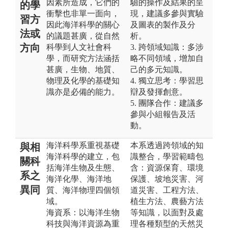
因素所造成，它們的
驗的操作及結果的呈
的學
衝擊也非單一面向，
現，建議多參與實驗
習方
因此海洋科學的關心
及圖表的製作及分
法或
的議題甚廣，從自然
析。
方向
科學到人文社會科
3. 跨領域知識：多涉
學，而研究方法涵括
略不同領域，增加自
甚廣，生物、地質、
己的多元知識。
物理及化學的基礎知
4. 獨立思考：學習思
識亦是必備的能力。
辯及發揮創意。
5. 團隊合作：建議多
參與小組報告及活
動。
海洋科學系重視基礎
本系透過跨領域的知
與相
海洋科學的建立，包
識整合，學習範疇包
關科
括海洋生物及生態、
含：資源保育、環境
系之
海洋化學、海洋地
保護、坡地災害、河
異同
質、海洋物理四個領
道災害、工程方法、
域。
植生方法、農藝方法
海資系：以海洋生物
等知識，以面對及處
科技與海洋資源為重
理各種類型的天然災