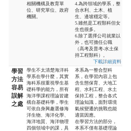
相關機構及教育單
4.為跨領域的學系，整
位、研究單位、政府
合水利、土木、植
機關。
生、邊坡穩定等。
5.雖然是工程類科但女
生也很多。
6.除了選擇公司就業以
外，也可擔任公職
（高考及普考-水土保
持工程類科）。
下載詳細資料
學生不太清楚海洋科
本系為一整合型科
學習
學系在學什麼，其實
系，在學習內容上包
方法
海科系很重視學生基
含生態保育、大地工
容易
礎科學的能力，所有
程、水利工程、水土
誤解
海洋學課程理論皆建
保持工程，整合各式
構自基礎科學，學生
理論知識，面對環境
之處
可依自身興趣選修海
氣候變遷的挑戰也能
洋生物、海洋化學、
適當因應。
海洋地質、海洋物理
在學習方法的部分，
四個領域中的課，具
本系不僅有基礎理論