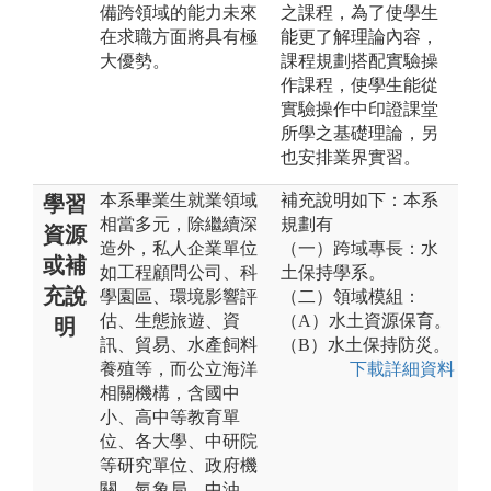
備跨領域的能力未來
之課程，為了使學生
在求職方面將具有極
能更了解理論內容，
大優勢。
課程規劃搭配實驗操
作課程，使學生能從
實驗操作中印證課堂
所學之基礎理論，另
也安排業界實習。
本系畢業生就業領域
補充說明如下：本系
學習
相當多元，除繼續深
規劃有
資源
造外，私人企業單位
（一）跨域專長：水
或補
如工程顧問公司、科
土保持學系。
充說
學園區、環境影響評
（二）領域模組：
估、生態旅遊、資
（A）水土資源保育。
明
訊、貿易、水產飼料
（B）水土保持防災。
養殖等，而公立海洋
下載詳細資料
相關機構，含國中
小、高中等教育單
位、各大學、中研院
等研究單位、政府機
關、氣象局、中油、