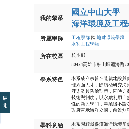
國立中山大學
我的學系
海洋環境及工程
工程
學群
跨
地球環境
學群
所屬學群
水利工程
學類
校本部
所在校區
80424高雄市鼓山區蓮海路7
本系成立宗旨在造就建設與
學系特色
理方面人才，除積極研究海
汙染及其防治對策，同時亦
技術與制度，以永續利用自
展
性的新興學門，畢業後不論
開
政府宣示海洋立國，前景無
本系課程就保護海洋環境所
學科意涵