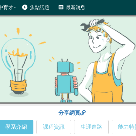
中育才
焦點話題
最新消息
分享網頁
學系介紹
課程資訊
生涯進路
能力特