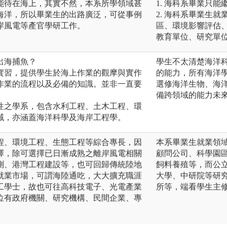
能待在海上，其實不然，本系所學領域甚
1. 海科系畢業只
海洋，所以畢業生的出路廣泛，可從事例
2. 海科系畢業生
岸風電等產官學研工作。
區、環境影響評估
教育單位、研究單
出海捕魚？
學生不太清楚海洋
實習，提供學生於海上作業的觀摩與實作
的能力，所有海洋
作業的流程以及必備的知識。並非一直要
選修海洋生物、海
備跨領域的能力未
性之學系，包含水利工程、土木工程、環
域，亦涵蓋海洋科學及海岸工程學。
程、環境工程、生態工程等綜合專長，因
本系畢業生就業領
擇，除可選擇已日漸成熟之離岸風電相關
顧問公司、科學園
測、港灣工程建設等，也可回歸傳統陸地
飼料養殖等，而公
就業市場，可謂海陸通吃，大大擴充職涯
大學、中研院等研
工學士，故也可往高科技電子、光電產業
所等，端看學生主
位有政府機關、研究機構、民間企業、專