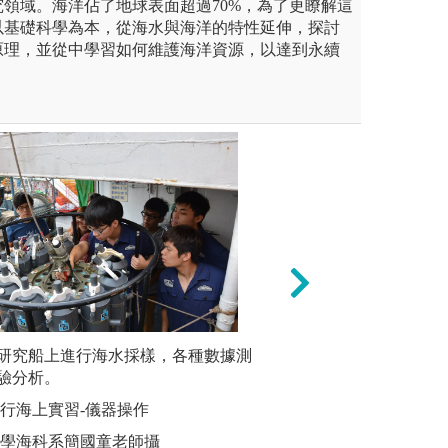
領域。海洋佔了地球表面超過70%，為了更瞭解這
以基礎科學為本，從海水與海洋的特性延伸，探討
原理，並從中學習如何維護海洋資源，以達到永續
師有目標之引導，以團隊競賽
研究船上進行海水採樣，各種數據測
場域導向學習：帶
專題辯論
構專業能力，提高學生學習興
驗分析。
的親身觀察和直接
過團隊合
計並實際完成作品，後續以專
足，訓練學生在現
美國學校
進行海上實習-儀器操作
成果，增進學生之間的互相學
與環境學習，建立
進學生英
大學海科系簡國童老師攝
協同合作技巧及解決問題能
應用於後續課程及
學生探究