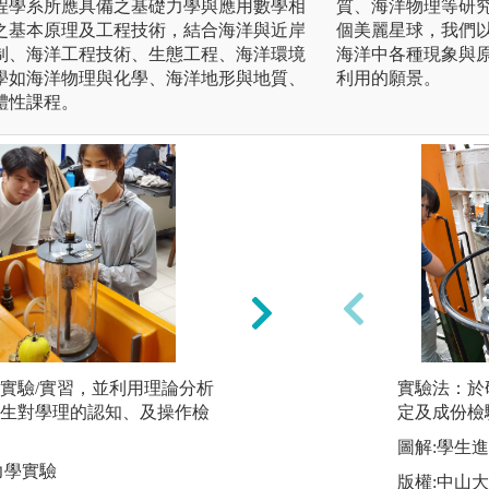
程學系所應具備之基礎力學與應用數學相
質、海洋物理等研究
之基本原理及工程技術，結合海洋與近岸
個美麗星球，我們
制、海洋工程技術、生態工程、海洋環境
海洋中各種現象與
學如海洋物理與化學、海洋地形與地質、
利用的願景。
體性課程。
實驗/實習，並利用理論分析
成果展示：透過教
實驗法：於
生對學理的認知、及操作檢
形式，於遊戲中建
定及成份檢
趣，由學生自行設
圖解:學生
案及報告形式分享
力學實驗
版權:中山
習交流，培養學生