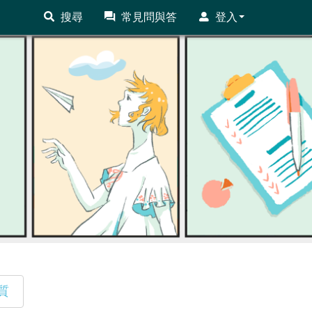
搜尋
常見問與答
登入
質