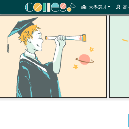
大學選才
高
ColleGo! 大學選才與高中育才輔助系統