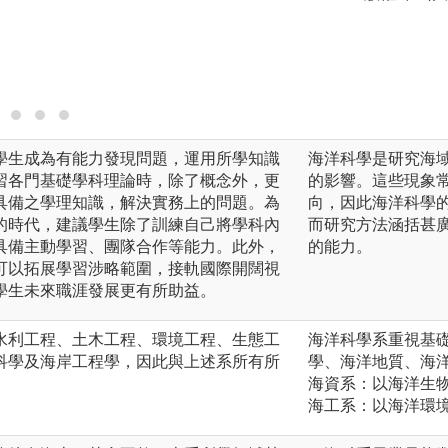
力。
圖解:同學分組進行
版權:蕭琦蓉拍攝
學生成為有能力發現問題，運用所學知識
海洋科學是研究海
習各門基礎學科理論時，除了概念外，更
的影響。這些現象
具備之學理知識，解決實務上的問題。為
向，因此海洋科學
的時代，建議學生除了訓練自己將學科內
而研究方法涵括甚
具備主動學習、團隊合作等能力。此外，
的能力。
可以拓展學習涉略範圍，接軌國際開闊視
學生未來職涯發展更有所助益。
水利工程、土木工程、環境工程、生態工
海洋科學系重視基
科學及海岸工程學，因此與上述系所有所
學、海洋地質、海
海資系：以海洋生
海工系：以海洋環