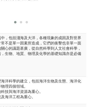
圖解:同學至野外
圖解:學生
沙雕大賽
版權:蕭琦蓉拍攝
版權:中山
域中，包括淺海及大洋，各種現象的成因及對世界
常常不是單一因素所造成，它們的衝擊也非單一面
的關心的議題甚廣，從自然科學到人文社會科學，
廣，生物、地質、物理及化學的基礎知識亦是必備
礎海洋科學的建立，包括海洋生物及生態、海洋化
洋物理四個領域。
物科技與海洋資源為重心。
境及海洋工程為重心。