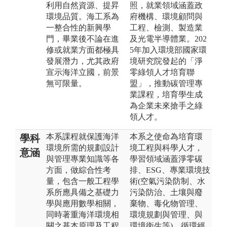
利用自然資源、提昇
照，就業領域涵蓋政
環境品質。海工系為
府機構、環境顧問與
一整合性的新興學
工程、檢測、製造業
門，畢業後不論在進
及光電半導體業。202
修或就業方面都極具
5年加入環境部國家環
發展潛力，尤其政府
境研究院發起的「淨
宣示海洋立國，前景
零綠領人才培育聯
無可限量。
盟」，推動碳管理專
業課程，培育學生成
為企業未來搶手之綠
領人才。
本系課程就保護海洋
本系之使命為培育環
學科
環境所需的規劃設計
境工程與科學人才，
意涵
與管理專業知識等各
學習領域涵蓋淨零碳
方面，做綜合性考
排、ESG、專業環境技
量，包含一般工程學
術(空氣污染防制、水
系所應具備之基礎力
污染防治、土壤與廢
學與應用數學相關，
棄物、毒化物管理、
同時著重海洋環境相
環境規劃與管理、與
關之基本原理及工程
環境衛生等)、循環經