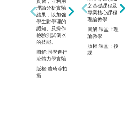
實習，並利用
出
隊競賽形式，
之基礎課程及
理論分析實驗
由
於遊戲中建構
專業核心課程
結果，以加強
身
專業能力，提
理論教學
學生對學理的
體
高學生學習興
認知、及操作
校
圖解:課堂上理
趣，由學生自
檢驗測試儀器
不
論教學
行設計並實際
的技能。
生
完成作品，後
版權:課堂：授
懂
續以專案及報
圖解:同學進行
課
現
告形式分享成
流體力學實驗
境
果，增進學生
版權:蕭琦蓉拍
工
之間的互相學
攝
習
習交流，培養
此
學生協同合作
課
技巧及解決問
職
題能力。
圖
圖解:同學分組
外
進行沙雕大賽
回
版權:蕭琦蓉拍
版
攝
攝