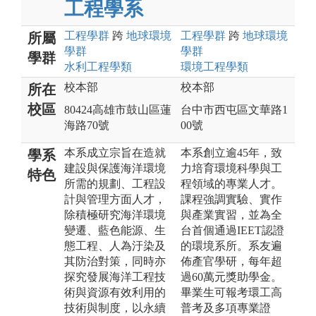
工程學系
工程
學群
跨
地球環境
工程
學群
跨
地球環境
所屬
學群
學群
學群
水利工程
學類
環境工程
學類
校本部
校本部
所在
校區
80424高雄市鼓山區蓮
台中市西屯區文華路1
海路70號
00號
本系成立宗旨在造就
本系創立逾45年，致
學系
建設與保護海洋環境
力培育環境科學與工
特色
所需的規劃、工程設
程領域的專業人才。
計與管理方面人才，
課程強調實驗、實作
除積極研究海洋環境
與產業實習，並為全
變遷、藍色能源、生
台首個通過IEET認證
態工程、人為汙染及
的環境系所。系友遍
其防治對策，同時亦
佈產官學研，每年超
探究發展海洋工程技
過60萬元獎助學金。
術與資源有效利用的
畢業生可報考環工高
技術與制度，以永續
普考及多項專業證