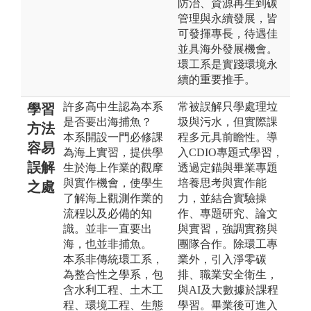
防治、資源再生到碳
管理與永續發展，皆
可發揮專長，待遇佳
並具海外發展機會。
環工系是實踐環境永
續的重要推手。
許多高中生認為本系
常被誤解只學處理垃
學習
是否要出海捕魚？
圾與污水，但實際課
方法
本系開設一門必修課
程多元具前瞻性。導
容易
為海上實習，提供學
入CDIO專題式學習，
誤解
生於海上作業的觀摩
透過定錨與畢業專題
與實作機會，使學生
培養思考與實作能
之處
了解海上觀測作業的
力，並結合實驗操
流程以及必備的知
作、專題研究、論文
識。並非一直要出
與實習，強調實務與
海，也並非捕魚。
團隊合作。除環工專
本系非傳統環工系，
業外，引入淨零碳
為整合性之學系，包
排、職業安全衛生，
含水利工程、土木工
與AI及大數據於課程
程、環境工程、生態
學習。畢業後可進入