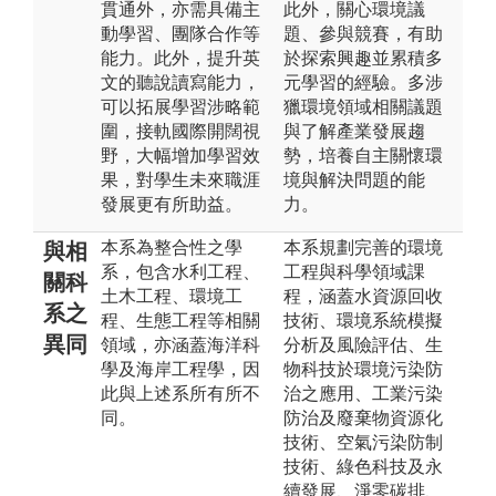
貫通外，亦需具備主
此外，關心環境議
動學習、團隊合作等
題、參與競賽，有助
能力。此外，提升英
於探索興趣並累積多
文的聽說讀寫能力，
元學習的經驗。多涉
可以拓展學習涉略範
獵環境領域相關議題
圍，接軌國際開闊視
與了解產業發展趨
野，大幅增加學習效
勢，培養自主關懷環
果，對學生未來職涯
境與解決問題的能
發展更有所助益。
力。
本系為整合性之學
本系規劃完善的環境
與相
系，包含水利工程、
工程與科學領域課
關科
土木工程、環境工
程，涵蓋水資源回收
系之
程、生態工程等相關
技術、環境系統模擬
異同
領域，亦涵蓋海洋科
分析及風險評估、生
學及海岸工程學，因
物科技於環境污染防
此與上述系所有所不
治之應用、工業污染
同。
防治及廢棄物資源化
技術、空氣污染防制
技術、綠色科技及永
續發展、淨零碳排、