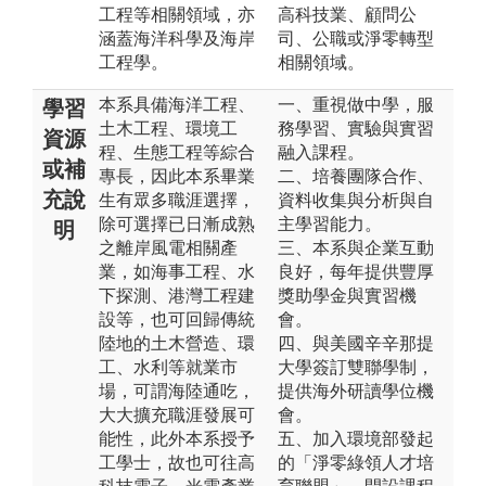
工程等相關領域，亦
高科技業、顧問公
涵蓋海洋科學及海岸
司、公職或淨零轉型
工程學。
相關領域。
本系具備海洋工程、
一、重視做中學，服
學習
土木工程、環境工
務學習、實驗與實習
資源
程、生態工程等綜合
融入課程。
或補
專長，因此本系畢業
二、培養團隊合作、
充說
生有眾多職涯選擇，
資料收集與分析與自
除可選擇已日漸成熟
主學習能力。
明
之離岸風電相關產
三、本系與企業互動
業，如海事工程、水
良好，每年提供豐厚
下探測、港灣工程建
獎助學金與實習機
設等，也可回歸傳統
會。
陸地的土木營造、環
四、與美國辛辛那提
工、水利等就業市
大學簽訂雙聯學制，
場，可謂海陸通吃，
提供海外研讀學位機
大大擴充職涯發展可
會。
能性，此外本系授予
五、加入環境部發起
工學士，故也可往高
的「淨零綠領人才培