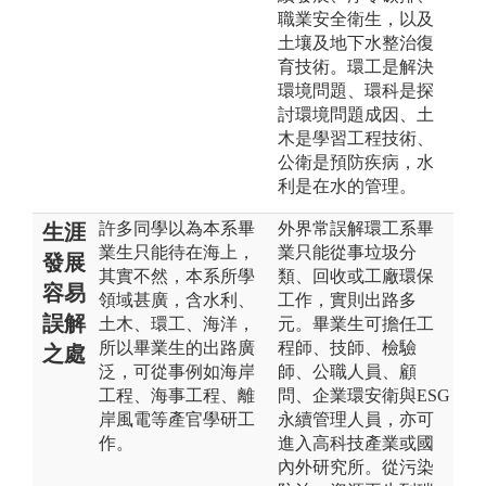
職業安全衛生，以及
土壤及地下水整治復
育技術。環工是解決
環境問題、環科是探
討環境問題成因、土
木是學習工程技術、
公衛是預防疾病，水
利是在水的管理。
許多同學以為本系畢
外界常誤解環工系畢
生涯
業生只能待在海上，
業只能從事垃圾分
發展
其實不然，本系所學
類、回收或工廠環保
容易
領域甚廣，含水利、
工作，實則出路多
誤解
土木、環工、海洋，
元。畢業生可擔任工
所以畢業生的出路廣
程師、技師、檢驗
之處
泛，可從事例如海岸
師、公職人員、顧
工程、海事工程、離
問、企業環安衛與ESG
岸風電等產官學研工
永續管理人員，亦可
作。
進入高科技產業或國
內外研究所。從污染