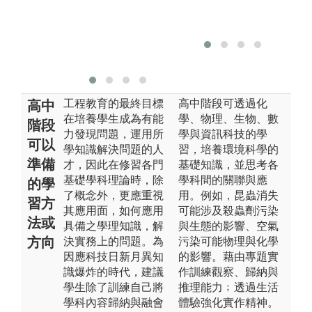
工程教育的最終目標
高中階段可透過化
高中
在培養學生成為有能
學、物理、生物、數
階段
力發現問題，運用所
學與資訊科技的學
可以
學知識解決問題的人
習，培養環境科學的
準備
才，因此在修習各門
基礎知識，並思考各
基礎學科理論時，除
學科間的關聯與應
的學
了概念外，更應重視
用。例如，昆蟲消失
習方
其應用面，如何應用
可能涉及殺蟲劑污染
法或
具備之學理知識，解
與生態的影響、空氣
方向
決實務上的問題。為
污染可能物理與化學
因應科技日新月異知
的影響。藉由專題實
識爆炸的時代，建議
作訓練觀察、歸納與
學生除了訓練自己將
推理能力﹔透過生活
學科內容歸納與融會
體驗強化實作精神。