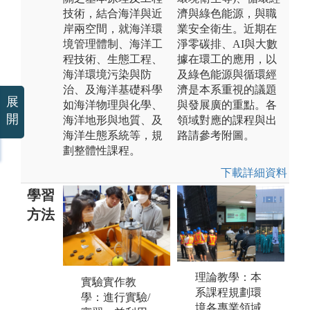
技術，結合海洋與近
濟與綠色能源，與職
岸兩空間，就海洋環
業安全衛生。近期在
境管理體制、海洋工
淨零碳排、AI與大數
程技術、生態工程、
據在環工的應用，以
海洋環境污染與防
及綠色能源與循環經
治、及海洋基礎科學
濟是本系重視的議題
展
如海洋物理與化學、
與發展廣的重點。各
開
海洋地形與地質、及
領域對應的課程與出
海洋生態系統等，規
路請參考附圖。
劃整體性課程。
下載詳細資料
學習
方法
成果展示：透
理論教學：本
實驗實作教
場
過教師有目標
系課程規劃環
學：進行實驗/
習
之引導，以團
境各專業領域