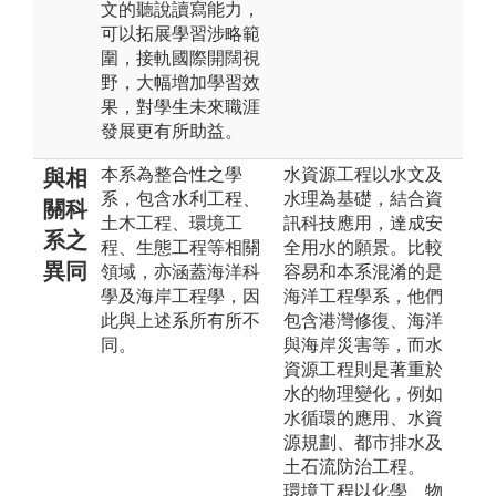
文的聽說讀寫能力，
可以拓展學習涉略範
圍，接軌國際開闊視
野，大幅增加學習效
果，對學生未來職涯
發展更有所助益。
本系為整合性之學
水資源工程以水文及
與相
系，包含水利工程、
水理為基礎，結合資
關科
土木工程、環境工
訊科技應用，達成安
系之
程、生態工程等相關
全用水的願景。比較
異同
領域，亦涵蓋海洋科
容易和本系混淆的是
學及海岸工程學，因
海洋工程學系，他們
此與上述系所有所不
包含港灣修復、海洋
同。
與海岸災害等，而水
資源工程則是著重於
水的物理變化，例如
水循環的應用、水資
源規劃、都市排水及
土石流防治工程。
環境工程以化學、物