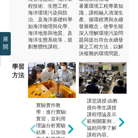
程技術、生態工程、
著重環境工程專業知
海洋環境污染與防
識，課程融入清潔生
治、及海洋基礎科學
產、循環經濟與永續
如海洋物理與化學、
發展概念，使學生能
海洋地形與地質、及
深入理解環境污染問
展
海洋生態系統等，規
題與提出符合永續發
開
劃整體性課程。
展之工程方法，以解
決複雜的環境問題。
學習
方法
成果展示：透
課堂講授:由教
實驗實作教
場
過教師有目標
授向學生講授
學：進行實驗/
習
之引導，以團
課程理論及示
實習，並利用
出
隊競賽形式，
範相關案例，
理論分析實驗
由
於遊戲中建構
協助同學了解
結果，以加強
身
專業能力，提
課程內容。