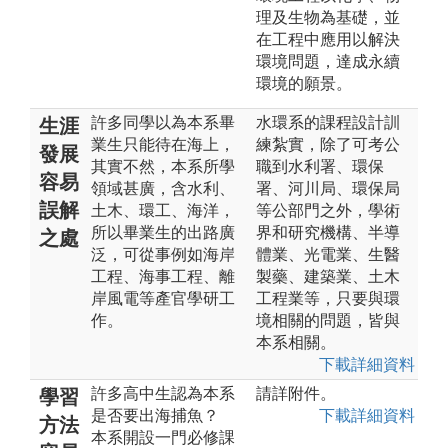
理及生物為基礎，並
在工程中應用以解決
環境問題，達成永續
環境的願景。
許多同學以為本系畢
水環系的課程設計訓
生涯
業生只能待在海上，
練紮實，除了可考公
發展
其實不然，本系所學
職到水利署、環保
容易
領域甚廣，含水利、
署、河川局、環保局
誤解
土木、環工、海洋，
等公部門之外，學術
所以畢業生的出路廣
界和研究機構、半導
之處
泛，可從事例如海岸
體業、光電業、生醫
工程、海事工程、離
製藥、建築業、土木
岸風電等產官學研工
工程業等，只要與環
作。
境相關的問題，皆與
本系相關。
下載詳細資料
許多高中生認為本系
請詳附件。
學習
是否要出海捕魚？
下載詳細資料
方法
本系開設一門必修課