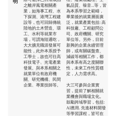
明
之離岸風電相關產
氣品質、噪音...等，皆
業，如海事工程、水
為本系學習之範疇，
下探測、港灣工程建
畢業後的就業層面廣
設等，也可回歸傳統
泛，就業產業包括: 高
陸地的土木營造、環
科技廠、工程顧問公
工、水利等就業市
司、政府機關、研究
場，可謂海陸通吃，
單位等。另外，目前
大大擴充職涯發展可
新興的企業永續管理
能性，此外本系授予
師，或有關碳盤查、
工學士，故也可往高
減碳等相關工作，都
科技電子、光電產業
與本系有高之度關聯
發展。與本系相關之
性，未來工作性質穩
就業單位有政府機
定，人力需求高。
關、研究機構、民間
企業、專業技師等。
大三可參與企業實
習，提前了解相關就
業機會與職場文化。
鼓勵跨域學習，包括:
AI應用. 先進材料開發
等學習課程，皆可在