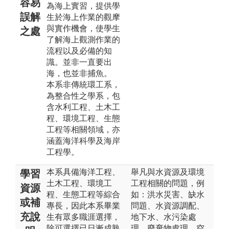
容易
為海上實習，提供學
誤解
生於海上作業的觀摩
與實作機會，使學生
之處
了解海上觀測作業的
流程以及必備的知
識。並非一直要出
海，也並非捕魚。
本系非傳統環工系，
為整合性之學系，包
含水利工程、土木工
程、環境工程、生態
工程等相關領域，亦
涵蓋海洋科學及海岸
工程學。
本系具備海洋工程、
舉凡與水資源及環境
學習
土木工程、環境工
工程相關的問題，例
資源
程、生態工程等綜合
如：洪水災害、缺水
或補
專長，因此本系畢業
問題、水資源調配、
充說
生有眾多職涯選擇，
地下水、水污染處
除可選擇已日漸成熟
理、廢棄物處理、空