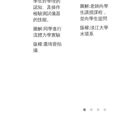
學生對學理的
體
高學生學習興
圖解:老師向學
認知、及操作
校
趣，由學生自
生講授課程，
檢驗測試儀器
不
行設計並實際
並向學生提問
的技能。
生
完成作品，後
懂
續以專案及報
版權:淡江大學
圖解:同學進行
現
告形式分享成
水環系
流體力學實驗
境
果，增進學生
版權:蕭琦蓉拍
工
之間的互相學
攝
習
習交流，培養
此
學生協同合作
課
技巧及解決問
職
題能力。
圖
圖解:同學分組
外
進行沙雕大賽
回
版權:蕭琦蓉拍
版
攝
攝