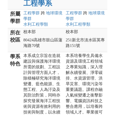
工程學系
工程
學群
跨
地球環境
工程
學群
跨
地球環境
所屬
學群
學群
學群
水利工程
學類
水利工程
學類
校本部
校本部
所在
校區
80424高雄市鼓山區蓮
251新北市淡水區英專
海路70號
路151號
本系成立宗旨在造就
本系培養學生具備水
學系
建設與保護海洋環境
資源及環境工程領域
特色
所需的規劃、工程設
之專業知識，深入理
計與管理方面人才，
解永續發展、淨零碳
除積極研究海洋環境
排、水資源管理、洪
變遷、藍色能源、生
旱災害、環境污染等
態工程、人為汙染及
重要議題。課程亦融
其防治對策，同時亦
入氣候變遷之衝擊影
探究發展海洋工程技
響、電腦資訊科技之
術與資源有效利用的
整合應用，以培養跨
技術與制度，以永續
領域人才。畢業後可