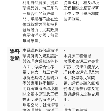
利用自然資源、提昇
從事水利工程及環境
環境品質。海工系為
工程相關之產官學研
一整合性的新興學
工作，並可報考相關
門，畢業後不論在進
技師執照。
修或就業方面都極具
發展潛力，尤其政府
宣示海洋立國，前景
無可限量。
本系課程就保護海洋
•
學科
環境所需的規劃設計
水資源工程領域
意涵
與管理專業知識等各
著重水資源工程專業
方面，做綜合性考
知識，使學生能深入
量，包含一般工程學
理解水資源管理及洪
系所應具備之基礎力
水、乾旱等災害問
學與應用數學相關，
題。課程亦融入氣候
同時著重海洋環境相
變遷之衝擊影響及電
關之基本原理及工程
腦資訊科技之整合應
技術，結合海洋與近
用。
岸兩空間，就海洋環
•
境管理體制、海洋工
環境工程領域