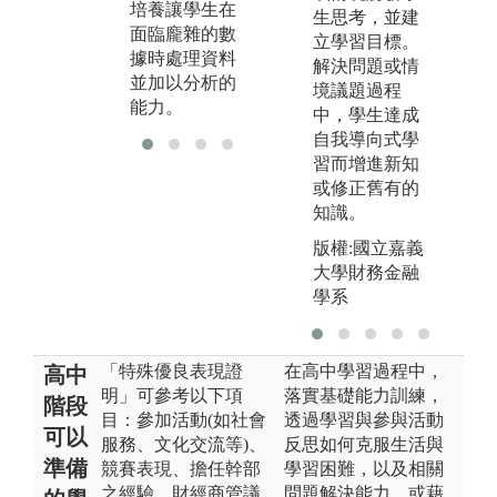
培養讓學生在
生思考，並建
面臨龐雜的數
立學習目標。
據時處理資料
解決問題或情
並加以分析的
境議題過程
能力。
中，學生達成
自我導向式學
習而增進新知
或修正舊有的
知識。
版權:國立嘉義
大學財務金融
學系
「特殊優良表現證
在高中學習過程中，
高中
明」可參考以下項
落實基礎能力訓練，
階段
目：參加活動(如社會
透過學習與參與活動
可以
服務、文化交流等)、
反思如何克服生活與
準備
競賽表現、擔任幹部
學習困難，以及相關
之經驗、財經商管議
問題解決能力、或藉