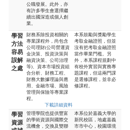
公職發展。此外，亦
有許多學生會選擇繼
續出國深造或個人創
業。
財務系除投資相關的
本系鼓勵與獎勵學生
學習
專業課程外，尚包含
考取金融證照，但並
方法
公司理財(公司營運資
沒有把考取金融證照
容易
金決策、投資決策與
當作畢業門檻。另
誤解
融資決策、公司治理
外，本系課程規劃中
等)、資本市場投資組
有校外實習與實務專
之處
合分析、財務工程、
題課程，但這兩門課
財務大數據理論與應
是選修課程，並非必
用、金融市場、風險
修課程。
管理與保險等專業課
程。
下載詳細資料
管理學院也提供豐富
本系位於嘉義大學的
學習
的學術資源與國際交
新民校區，地處嘉義
資源
流機會，交換及雙聯
市市中心，校園環境