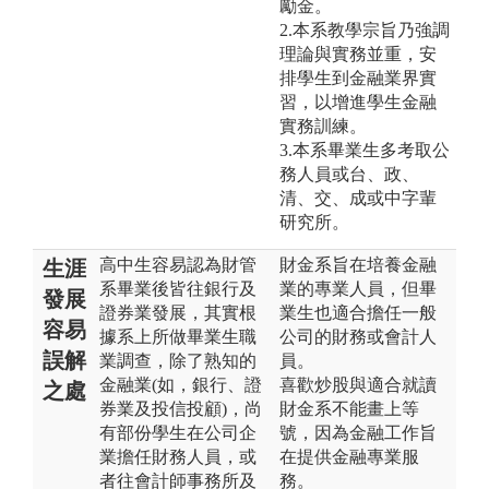
勵金。
2.本系教學宗旨乃強調
理論與實務並重，安
排學生到金融業界實
習，以增進學生金融
實務訓練。
3.本系畢業生多考取公
務人員或台、政、
清、交、成或中字輩
研究所。
高中生容易認為財管
財金系旨在培養金融
生涯
系畢業後皆往銀行及
業的專業人員，但畢
發展
證券業發展，其實根
業生也適合擔任一般
容易
據系上所做畢業生職
公司的財務或會計人
誤解
業調查，除了熟知的
員。
金融業(如，銀行、證
喜歡炒股與適合就讀
之處
券業及投信投顧)，尚
財金系不能畫上等
有部份學生在公司企
號，因為金融工作旨
業擔任財務人員，或
在提供金融專業服
者往會計師事務所及
務。