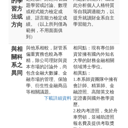
的學
題學習或討論、數理
此分析個人人格特質
習方
或程式能力檢定成
等自我調適能力，以
法或
績、語言能力檢定成
提升就讀財金系自主
方向
績。（以上所列僅為
學習能力。
範例，不用面面俱
到）
與他系相較，財管系
相同點：現有專任師
與相
偏重實務也較為專
資皆擁有國內外知名
關科
精，除公司理財與資
大學的財務金融相關
系之
本市場的討論外，尚
領域博士學位。
異同
包含金融大數據、金
相異點：
融市場的管理、保險
1.本系師資團隊中擁有
學、衍生性金融商品
會計師、精算師、金
等相關議題。
融證照、高階英文檢
下載詳細資料
定證書與國外教學資
歷。
2.校內考證照，免於舟
車勞頓，並補助證照
報名費及提供考取獎