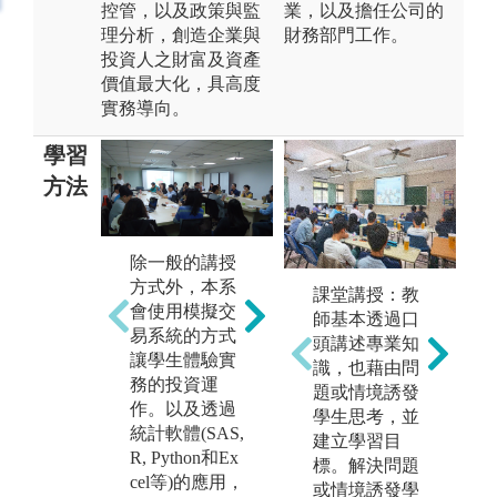
控管，以及政策與監
業，以及擔任公司的
理分析，創造企業與
財務部門工作。
投資人之財富及資產
價值最大化，具高度
實務導向。
學習
方法
除一般的講授
互動式教學及
方式外，本系
培
課堂講授：教
企業參訪，提
會使用模擬交
以
師基本透過口
早與職場接軌
易系統的方式
力
頭講述專業知
讓學生體驗實
在
識，也藉由問
務的投資運
兵
題或情境誘發
作。以及透過
學生思考，並
圖
統計軟體(SAS,
建立學習目
金
R, Python和Ex
標。解決問題
賽
cel等)的應用，
或情境誘發學