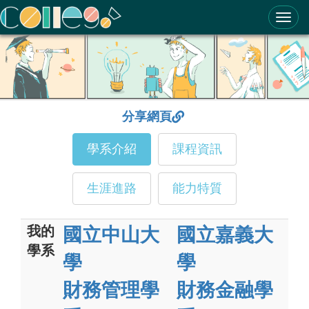
ColleGo! 大學選才與高中育才輔助系統
分享網頁
學系介紹
課程資訊
生涯進路
能力特質
我的
國立中山大
國立嘉義大
學系
學
學
財務管理學
財務金融學