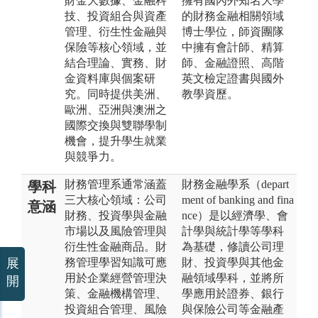
財金大數據、金融科
擁有國內外知名大學
技、投資組合與資產
的財務金融相關領域
管理、衍生性金融與
博士學位，師資團隊
保險等核心領域，並
中擁有會計師、精算
結合理論、實務、財
師、金融證照、高階
金資料庫與個案研
英文檢定證書與國外
究。同時提供美洲、
教學資歷。
歐洲、亞洲與澳洲之
國際交換與雙聯學制
機會，提升學生就業
與競爭力。
財務管理系通常涵蓋
財務金融學系（depart
學科
三大核心領域：公司
ment of banking and fina
意涵
財務、投資學與金融
nce）是以經濟學、會
市場以及風險管理與
計學與統計學等學科
衍生性金融商品。財
為基礎，修讀公司理
展
務管理學習知識可應
財、投資學與其他金
用於企業經營管理決
融領域學科，並將所
開
策、金融機構管理、
學應用於證券、銀行
投資組合管理、風險
與保險公司等金融產