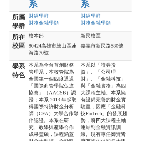
系
系
財經
學群
財經
學群
所屬
財務金融
學類
財務金融
學類
學群
校本部
新民校區
所在
校區
80424高雄市鼓山區蓮
嘉義市新民路580號
海路70號
本系為全台首創財務
本系以「證券投
學系
管理系，本校管院為
資」、「公司理
特色
全國第一個四度通過
財」、「金融科技」
「國際商管學院促進
與「金融實務」為四
協會」（AACSB）認
大課程主軸。本系擁
證；本系 2013 年起取
有設備完善的財金實
得國際特許財金分析
驗室，因應「金融科
師（CFA）大學合作夥
技FinTech」的發展趨
伴認證。本系在研
勢，將四大課程主軸
究、教學與產學合作
連結到金融資訊訓
成果豐碩，課程涵蓋
練。現有專任師資皆