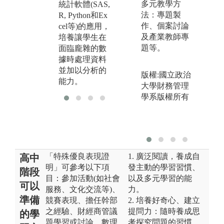
圖
多元教學方
統計軟體(SAS,
金
法：專題製
R, Python和Ex
賽
作、個案討論
cel等)的應用，
及產業教師專
培養讓學生在
題等。
面臨龐雜的數
據時處理資料
並加以分析的
版權:國立政治
能力。
大學財務管理
學系版權所有
「特殊優良表現證
1. 廣泛閱讀，養成自
高中
明」可參考以下項
發主動的學習習慣、
階段
目：參加活動(如社會
以及多元學習的能
可以
服務、文化交流等)、
力。
準備
競賽表現、擔任幹部
2. 培養好奇心、建立
之經驗、財經商管議
提問力：隨時養成思
的學
題學習或討論、數理
考探究問題的習慣，