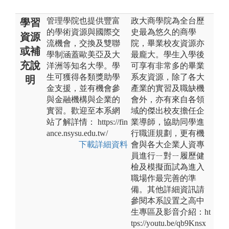
管理學院也提供豐富
政大商學院為全台歷
學習
的學術資源與國際交
史最為悠久的商學
資源
流機會，交換及雙聯
院，畢業校友資源亦
或補
學制涵蓋歐美亞及大
最龐大。學生入學後
充說
洋洲等知名大學。學
可享有非常多的畢業
生可獲得各類獎助學
系友資源，除了各大
明
金支援，並有機會參
產業的實習及職缺機
與金融機構與企業的
會外，亦有來自各領
實習。歡迎至本系網
域的傑出校友擔任企
站了解詳情： https://fin
業導師，協助同學進
ance.nsysu.edu.tw/
行職涯規劃，更有機
下載詳細資料
會與各大企業人資專
員進行ㄧ對ㄧ履歷健
檢及模擬面試為進入
職場作最完善的準
備。其他詳細資訊請
參閱本系設置之高中
生專區及影音介紹：ht
tps://youtu.be/qb9Knsx