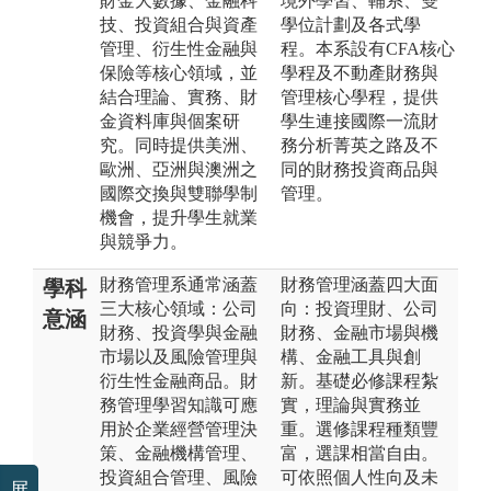
財金大數據、金融科
境外學習、輔系、雙
技、投資組合與資產
學位計劃及各式學
管理、衍生性金融與
程。​本系設有CFA核心
保險等核心領域，並
學程及不動產財務與
結合理論、實務、財
管理核心學程，提供
金資料庫與個案研
學生連接國際一流財
究。同時提供美洲、
務分析菁英之路及不
歐洲、亞洲與澳洲之
同的財務投資商品與
國際交換與雙聯學制
管理。
機會，提升學生就業
與競爭力。
財務管理系通常涵蓋
財務管理涵蓋四大面
學科
三大核心領域：公司
向：投資理財、公司
意涵
財務、投資學與金融
財務、金融市場與機
市場以及風險管理與
構、金融工具與創
衍生性金融商品。財
新。基礎必修課程紮
務管理學習知識可應
實，理論與實務並
用於企業經營管理決
重。選修課程種類豐
策、金融機構管理、
富，選課相當自由。
投資組合管理、風險
可依照個人性向及未
展