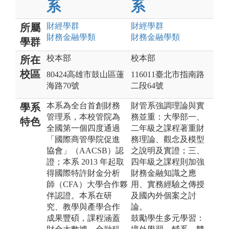
系
系
財經
學群
財經
學群
所屬
財務金融
學類
財務金融
學類
學群
校本部
校本部
所在
校區
80424高雄市鼓山區蓮
116011臺北市指南路
海路70號
二段64號
本系為全台首創財務
財管系強調理論與實
學系
管理系，本校管院為
務並重：大學部一、
特色
全國第一個四度通過
二年級之課程著重財
「國際商管學院促進
務理論、觀念及模型
協會」（AACSB）認
之說明及實證；三、
證；本系 2013 年起取
四年級之課程則加強
得國際特許財金分析
財務金融知識之應
師（CFA）大學合作夥
用、實務經驗之傳授
伴認證。本系在研
及國內外個案之討
究、教學與產學合作
論。
成果豐碩，課程涵蓋
鼓勵學生多元學習：