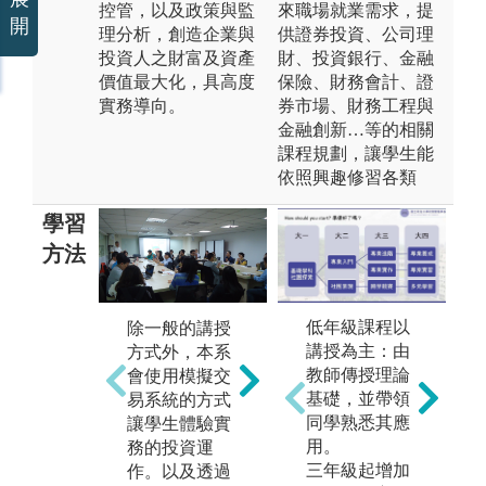
控管，以及政策與監
來職場就業需求，提
開
理分析，創造企業與
供證券投資、公司理
投資人之財富及資產
財、投資銀行、金融
價值最大化，具高度
保險、財務會計、證
實務導向。
券市場、財務工程與
金融創新…等的相關
課程規劃，讓學生能
依照興趣修習各類
學習
方法
低年級課程以
除一般的講授
互動式教學及
講授為主：由
方式外，本系
培
企業參訪，提
教師傳授理論
會使用模擬交
以
早與職場接軌
基礎，並帶領
易系統的方式
力
同學熟悉其應
讓學生體驗實
在
用。
務的投資運
兵
三年級起增加
作。以及透過