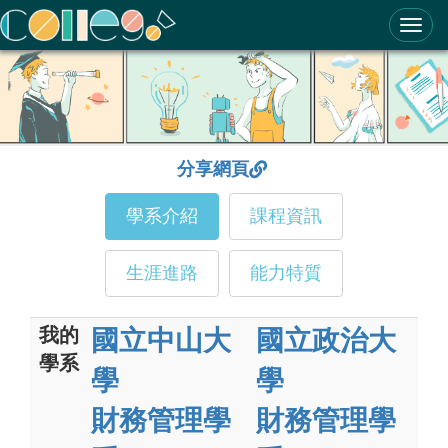
ColleGo! 大學選才與高中育才輔助系統
分享網頁
學系介紹
課程資訊
生涯進路
能力特質
我的
國立中山大
國立政治大
學系
學
學
財務管理學
財務管理學