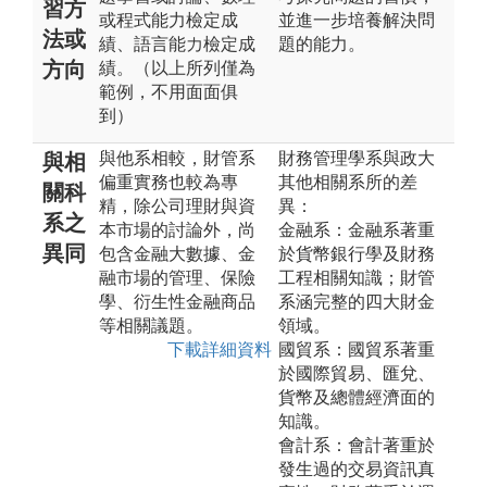
習方
或程式能力檢定成
並進一步培養解決問
法或
績、語言能力檢定成
題的能力。
方向
績。（以上所列僅為
範例，不用面面俱
到）
與他系相較，財管系
財務管理學系與政大
與相
偏重實務也較為專
其他相關系所的差
關科
精，除公司理財與資
異：
系之
本市場的討論外，尚
金融系：金融系著重
異同
包含金融大數據、金
於貨幣銀行學及財務
融市場的管理、保險
工程相關知識；財管
學、衍生性金融商品
系涵完整的四大財金
等相關議題。
領域。
下載詳細資料
國貿系：國貿系著重
於國際貿易、匯兌、
貨幣及總體經濟面的
知識。
會計系：會計著重於
發生過的交易資訊真