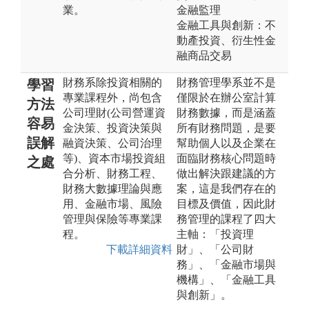
業。
金融監理
金融工具與創新：不
動產投資、衍生性金
融商品交易
財務系除投資相關的
財務管理學系並不是
學習
專業課程外，尚包含
僅限於在辦公室計算
方法
公司理財(公司營運資
財務數據，而是涵蓋
容易
金決策、投資決策與
所有財務問題，是要
誤解
融資決策、公司治理
幫助個人以及企業在
等)、資本市場投資組
面臨財務核心問題時
之處
合分析、財務工程、
做出解決跟建議的方
財務大數據理論與應
案，這是我們存在的
用、金融市場、風險
目標及價值，因此財
管理與保險等專業課
務管理的課程了四大
程。
主軸：「投資理
下載詳細資料
財」、「公司財
務」、「金融市場與
機構」、「金融工具
與創新」。