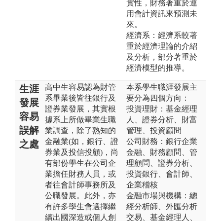
實性，財務著重於運
用會計資訊來預測未
來。
經濟系：經濟系較著
重於經濟理論的介紹
及分析，部分著重於
經濟模型的推導。
高中生容易認為財管
本系學生職涯發展主
生涯
系畢業後皆往銀行及
要分為四個方向：
發展
證券業發展，其實根
投資理財：基金經理
容易
據系上所做畢業生職
人、證券分析、財富
誤解
業調查，除了熟知的
管理、投資顧問
金融業(如，銀行、證
公司財務：銀行企業
之處
券業及投信投顧)，尚
金融、財務顧問、管
有部份學生在公司企
理顧問、證券分析、
業擔任財務人員，或
投資銀行、會計師、
者往會計師事務所及
企業稽核
公職發展。此外，亦
金融市場與機構：總
有許多學生會選擇繼
經分析師、外匯分析
續出國深造或個人創
交易、基金經理人、