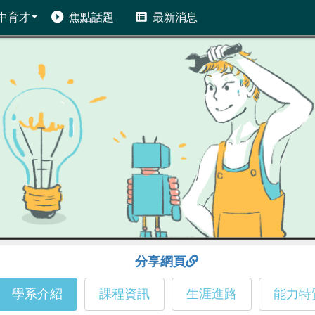
中育才
焦點話題
最新消息
分享網頁
學系介紹
課程資訊
生涯進路
能力特