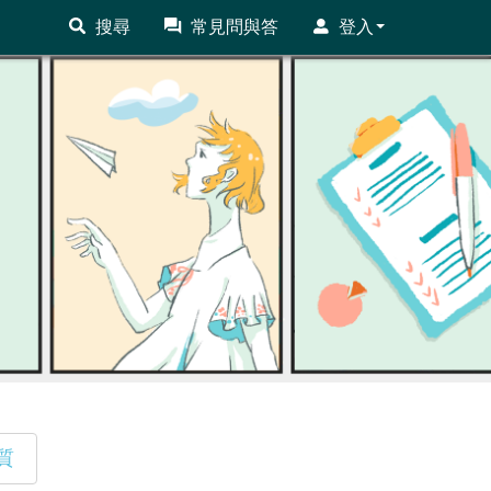
搜尋
常見問與答
登入
質