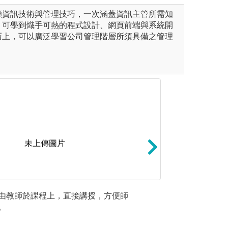
顧資訊技術與管理技巧，一次涵蓋資訊主管所需知
，可學到熾手可熱的程式設計、網頁前端與系統開
巧上，可以廣泛學習公司管理階層所須具備之管理
未上傳圖片
•課程特色
由教師於課程上，直接講授，方便師
討論報告
技術研發，而資管則著重於應
課程中讓學生培養
。
方式進行
管相較於企管，多修習了資訊
利用大三下及大四
學生知識
本系培育學生掌握網路、資料
力，增加與與業界