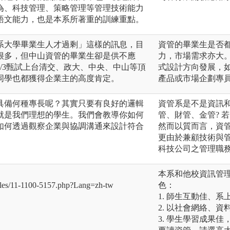
為、科技管理、策略管理等管理技術能力
語文能力，也是本系所著重的訓練重點。
系大學畢業生人才過剩」這樣的訊息，目
資管的畢業生是否都
很多，但中山資管的畢業生卻是供不應
力，市場需求亦大
/3甄試上台清交、政大、中央、中山等頂
式設計方向發展，
同學也都獲得企業主的高度肯定。
產品或市場企劃專
具備何種專長呢？其實只要有良好的邏輯
資管系是不是資訊和
就是我們理想的學生。我們會教導你如何
管、財管、金管? 
如何透過觀察企業與協調溝通來設計符合
然而以質而言，資
更由於兼顧技術與
科技公司之管理職
本系和他校資訊管
/files/11-1100-5157.php?Lang=zh-tw
色：
1. 師生互動佳、系
2. 以社會網絡、
3. 學生學習成果佳