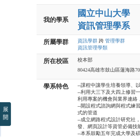
國立中山大學
我的學系
資訊管理學系
資訊
學群
跨
管理
學群
所屬學群
資訊管理
學類
校本部
所在校區
80424高雄市鼓山區蓮海路7
--課程中讓學生培養領導、
學系特色
--利用大三下及大四上修習
利用專案的機會與業界連絡
--開設程式諮詢網與程式練習平台
展
式的管道
開
--成立網路程式設計研究社
發、網頁設計等資管必備技
--本系鼓勵五年完成大學及