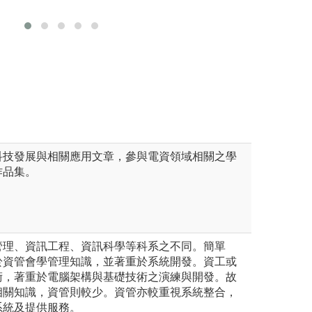
膽識。
式系統、AI、類神經系統等的
利用學程的方式來
視經濟、人管、財管、生管、
選擇
理、策略管理等管理技術能力
圖解:專案成果展
版權:系上自行拍
程實作
科技發展與相關應用文章，參與電資領域相關之學
作品集。
管理、資訊工程、資訊科學等科系之不同。簡單
於資管會學管理知識，並著重於系統開發。資工或
術，著重於電腦架構與基礎技術之演練與開發。故
相關知識，資管則較少。資管亦較重視系統整合，
系統及提供服務。