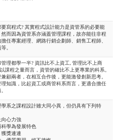
要寫程式? 其實程式設計能力是資管系的必要能
。然而因為資管系亦涵蓋管理課程，故亦能往非程
如擔任專案經理、網路行銷企劃師、銷售工程師、
員等。
管理都學一半? 資訊比不上資工, 管理比不上商
若以課程之量而言，資管的確比不上更專業的科系。
管兼顧兩者，在相互合作後，更能激發創新思考。
管理知識，比起資工或商管科系而言，更適合擔任
務。
理學系之課程設計雖大同小異，但仍具有下列特
上向心力強
資料科學為發展特色
，獲獎連連