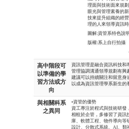
理面與技術面來規劃
眼光與管理素養的新
技來提升組織的經營
理的人來領導資訊時
圖解:資管系特色說
版權:系上自行拍攝
資訊管理是融合資訊科技和
高中階段可
管理協調溝通領導規劃有興
以準備的學
建議可以持續關注和留意身
習方法或方
以成為資訊管理學系新生的
向
•資管的優勢
與相關科系
資工專注於程式與技術研發
之異同
相較於企管，多修習了資訊
庫、軟體工程、物件導向等
設計、分散式系統、AI、