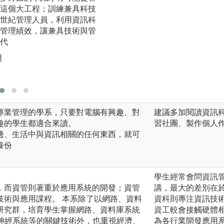
這個大工程；訓練兼具科技
庫系統設計、分散
世紀管理人員，利用資訊科
關鍵技術外，也重
管理績效，讓兼具技術與管
組織行為、科技管
代
的訓練
明
圖解:智慧機器人課
版權:系上自行拍攝
專業管理的學系，只要對電腦有興趣、對
建議多加閱讀資訊
趣的學生都適合來讀。
習社團、製作個人
邊、生活中與資訊相關的任何東西，就可
養份
學生經常會問資訊
，而資管則著重於應用系統的開發；資管
講，最大的差別在
技術與應用課程。 本系除了以網路、資料
資科則專注資訊技
研究群，培育學生掌握網路、資料庫系統
資工較會接觸硬體
類神經系統等的關鍵技術外，也重視經濟、
為各行業開發應用