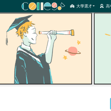
大學選才
高
ColleGo! 大學選才與高中育才輔助系統