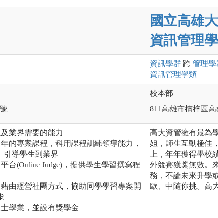
國立高雄大
資訊管理學
資訊
學群
跨
管理
學
資訊管理
學類
校本部
0號
811高雄市楠梓區高
以及業界需要的能力
高大資管擁有最為
一年的專案課程，科用課程訓練領導能力，
姐，師生互動極佳
，引導學生到業界
上，年年獲得學校
(Online Judge)，提供學生學習撰寫程
外競賽獲獎無數。來
務，不論未來升學或
，藉由經營社團方式，協助同學學習專案開
歐、中隨你挑。高大
能
碩士學業，並設有獎學金