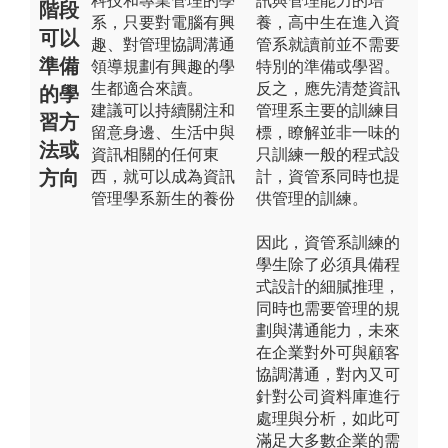
科技和專業管理的學
訊與管理能力的培
階段
系，只要對電腦有興
養，高中生在進入資
可以
趣、對管理協調溝通
管系就讀前並不需要
準備
領導規劃有興趣的學
特別的準備或學習。
生都適合來讀。
反之，應先清楚資訊
的學
建議可以持續關注和
管理系主要的訓練目
習方
留意身邊、生活中與
標，瞭解並非一味的
法或
資訊相關的任何東
只訓練一般的程式設
方向
西，就可以成為資訊
計，資管系同時也提
管理學系新生的養份
供管理的訓練。
因此，資管系訓練的
學生除了必須具備程
式設計的細膩推理，
同時也需要管理的規
劃與溝通能力，未來
在企業對外可與顧客
協調溝通，對內又可
針對公司資料庫進行
處理與分析，如此可
滿足大多數企業的需