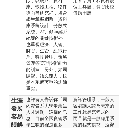
除了以網路、資料
用者；資工和資科較
庫、軟體工程、物件
偏工具層，資管比較
導向等研究群，培育
偏應用層。
學生掌握網路、資料
庫系統設計、分散式
系統、AI、類神經系
統等的關鍵技術外，
也重視經濟、人管、
財管、生管、組織行
為、科技管理、策略
管理等管理技術能力
的訓練，另外，如國
際觀、語文能力，也
是本系所著重的訓練
重點。
也許有人告訴你「國
資訊管理系，一般人
生涯
內資管系大學畢業生
容易讓人認為未來的
發展
人才過剩」這樣的訊
工作就是寫程式的，
容易
息，目前全國資管系
而且就是一般應用系
誤解
學生數的確是很多，
統的程式撰寫，沒辦