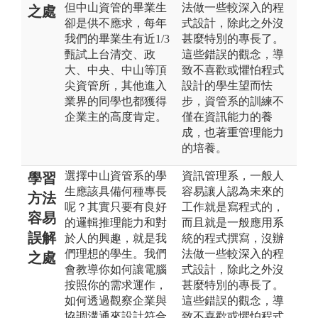
但中山資管的畢業生
法做一些較深入的程
之處
卻是供不應求，每年
式設計，除此之外沒
我們的畢業生有近1/3
甚麼特別的專長了。
甄試上台清交、政
這些錯誤的觀念，導
大、中央、中山等頂
致不喜歡或懼怕程式
尖資管所，其他進入
設計的學生望而怯
業界的同學也都獲得
步，資管系的訓練不
企業主的高度肯定。
僅在資訊能力的養
成，也著重管理能力
的培養。
選擇中山資管系的學
資訊管理系，一般人
學習
生應該具備何種專長
容易讓人認為未來的
方法
呢？其實只要有良好
工作就是寫程式的，
容易
的邏輯推理能力和對
而且就是一般應用系
誤解
於人的興趣，就是我
統的程式撰寫，沒辦
們理想的學生。我們
法做一些較深入的程
之處
會教導你如何讓電腦
式設計，除此之外沒
按照你的需求運作，
甚麼特別的專長了。
如何透過觀察企業與
這些錯誤的觀念，導
協調溝通來設計符合
致不喜歡或懼怕程式