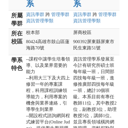
系
系
資訊
學群
跨
管理
學群
資訊
學群
跨
管理
學群
所屬
資訊管理
學類
資訊管理
學類
學群
校本部
屏商校區
所在
校區
80424高雄市鼓山區蓮
900392屏東縣屏東市
海路70號
民生東路51號
--課程中讓學生培養領
資訊管理學系發展至
學系
導、以及業界需要的
今計有研究所碩士班
特色
能力
每年級一班，日間部
--利用大三下及大四上
四技每年級一班，進
修習一年的專案課
修推廣部四技每年級
程，科用課程訓練領
一班，總計10個班
導能力，利用專案的
級。本系目前有專任
機會與業界連絡，引
教師11位，其中教授2
導學生到業界
位，副教授3位，助理
--開設程式諮詢網與程
教授5位，講師1位。
式練習平台(Online Jud
並且專長領域橫跨網