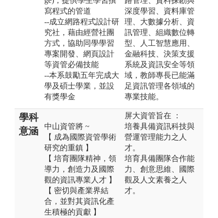
ge)，提供學生學習撰
路管理、資料探勘與
寫程式的管道
深度學習、資料庫管
--成立網路程式設計研
理、大數據分析、資
究社，藉由經營社團
訊管理、組織數位轉
方式，協助同學學習
型、人工智慧應用、
專案開發、網頁設計
金融科技、決策支援
等資管必備技能
系統及資訊安全等領
--本系鼓勵五年完成大
域，教師專長已能滿
學及碩士學業，並設
足資訊管理各領域的
有獎學金
專業技能。
屏大資管旨在 ：
學科
中山資管將 ~
培養具備資訊科技與
意涵
【 成為國際資管學術
營運管理能力之人
研究的重鎮 】
才。
【 培育團隊精神，領
培育具備團隊合作能
導力，創造力及國際
力、創意思維、國際
觀的資訊專業人才 】
觀及人文素養之人
【 密切與產業界結
才。
合，並對其資訊化產
生積極的貢獻 】