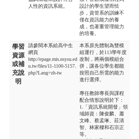
人性的資訊系統。
設計的學生望而怯
步，資管系的訓練不
僅在資訊能力的養
成，也著重管理能力
的培養。
請參閱本系給高中生
本系原先體制為雙模
學習
網頁
組運行，於113學年度
資源
http://epage.mis.nsysu.ed
改制，將兩個模組合
或補
u.tw/files/11-1100-5157.
併，讓各位學生都能
充說
php?Lang=zh-tw
按照自己所需的能力
進行選擇。
明
專任教師專長與課程
配合情形說明於下：
1.「資訊系統開發」領
域師資：陳俊麟、蕭
文峰、蔡孟琳、莊清
智、林家樑和石宗正
等。