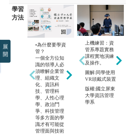
學習
方法
•
上機練習：資
課
•為什麼要學資
展
•資管的優勢
管系專題實務
培
管？
資工專注於程
開
課程實地演練
及
一個全方位知
式與技術研
及操作。
能
識的領導人必
發，而資管則
利
須瞭解企業管
圖解:同學使用
著重於應用系
大
理、組織文
VR頭戴式裝置
統的開發；資
課
化、資訊科
管相較於企
版權:國立屏東
導
技、管理科
管，多修習了
大學資訊管理
與
學、人性心理
資訊技術與應
學系
絡
學、政治鬥
用課程。本系
到
爭、科技管理
培育學生掌握
利
等多方面的學
網路、資料庫
式
識才有可能從
系統設計、分
程
管理面與技術
散式系統、A