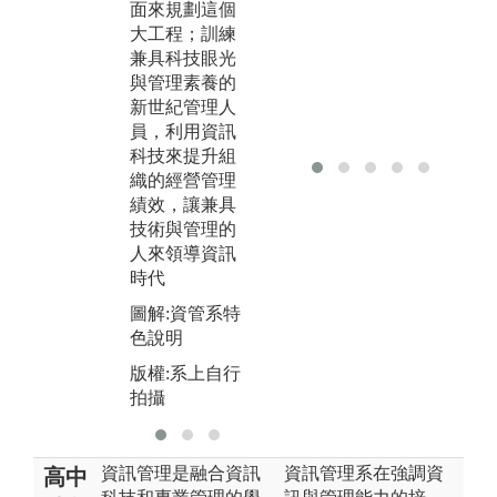
多
面來規劃這個
I、類神經系統
大工程；訓練
圖
等的關鍵技術
兼具科技眼光
展
外，也重視經
與管理素養的
濟、人管、財
版
新世紀管理人
管、生管、組
拍
員，利用資訊
織行為、科技
科技來提升組
管理、策略管
織的經營管理
理等管理技術
績效，讓兼具
能力的訓練
技術與管理的
圖解:智慧機器
人來領導資訊
人課程實作
時代
版權:系上自行
圖解:資管系特
拍攝
色說明
版權:系上自行
拍攝
資訊管理是融合資訊
資訊管理系在強調資
高中