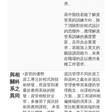
求。
高中階段若能了解資
管系的訓練方向，除
了消除對於程式設計
的恐懼外，應理解資
管系訓練的廣度豐
富，且符合企業需
求，若能加上英文的
聽說讀寫能力，未來
在職場的足以應付各
種工作需求。
•資管的優勢
資訊管理不同於資工
與相
資工專注於程式與技
與資科之處在於資訊
關科
術研發，而資管則著
管理會學習基礎的管
系之
重於應用系統的開
理觀念，在課程內涵
異同
發；資管相較於企
方面,，資工和資科較
管，多修習了資訊技
偏後端的演算法，資
術與應用課程。 本系
管比較重視前端的使