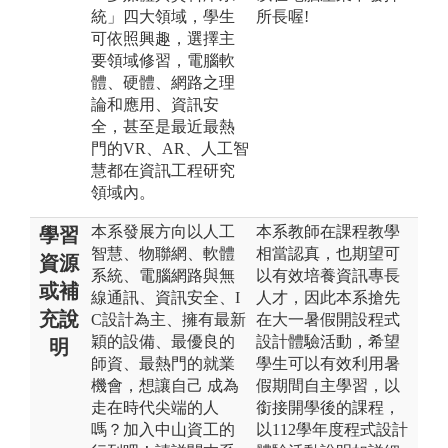
統」四大領域，學生
所長喔!
可依照興趣，選擇主
要領域修習，電腦軟
體、硬體、網路之理
論和應用、資訊安
全，甚至是最近最熱
門的VR、AR、人工智
慧都在資訊工程研究
領域內。
本系發展方向以人工
本系教師在課程教學
學習
智慧、物聯網、軟體
相當認真，也期望可
資源
系統、電腦網路與無
以有效培養資訊專長
或補
線通訊、資訊安全、I
人才，因此本系搶先
充說
C設計為主、擁有最新
在大一暑假開設程式
穎的設備、最優良的
設計體驗活動，希望
明
師資、最熱門的就業
學生可以有效利用暑
機會，想讓自己 成為
假期間自主學習，以
走在時代尖端的人
銜接開學後的課程，
嗎？加入中山資工的
以112學年度程式設計