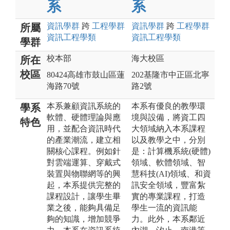
系
系
資訊
學群
跨
工程
學群
資訊
學群
跨
工程
學群
所屬
資訊工程
學類
資訊工程
學類
學群
校本部
海大校區
所在
校區
80424高雄市鼓山區蓮
202基隆市中正區北寧
海路70號
路2號
本系兼顧資訊系統的
本系有優良的教學環
學系
軟體、硬體理論與應
境與設備，將資工四
特色
用，並配合資訊時代
大領域納入本系課程
的產業潮流，建立相
以及教學之中，分別
關核心課程。例如針
是：計算機系統(硬體)
對雲端運算、穿戴式
領域、軟體領域、智
裝置與物聯網等的興
慧科技(AI)領域、和資
起，本系提供完整的
訊安全領域，豐富紮
課程設計，讓學生畢
實的專業課程，打造
業之後，能夠具備足
學生一流的資訊能
夠的知識，增加競爭
力。此外，本系鄰近