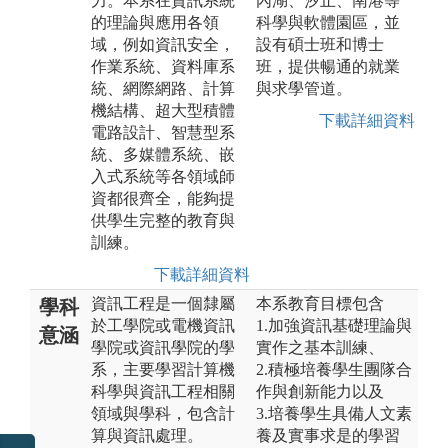
力。本系在資訊系統
內湖、汐止、南港等
的理論與應用各領
科學與軟體園區，並
域，例如資訊安全，
設有碩士班和博士
作業系統、資料庫系
班，提供暢通的就業
統、網際網路、計算
與求學管道。
機結構、超大型積體
下載詳細資料
電路設計、智慧型系
統、多媒體系統、嵌
入式系統等各領域師
資都很齊全，能夠提
供學生完整的教育與
訓練。
下載詳細資料
資訊工程是一個隸屬
本系教育目標包含
學科
於工學院或電機資訊
1.加強資訊基礎理論與
意涵
學院或資訊學院的學
實作之基本訓練、
系，主要學習計算機
2.積極培養學生團隊合
科學與資訊工程相關
作與創新能力以及
領域與學科，包含計
3.培養學生具備人文素
算與資訊處理。
養及實事求是的學習