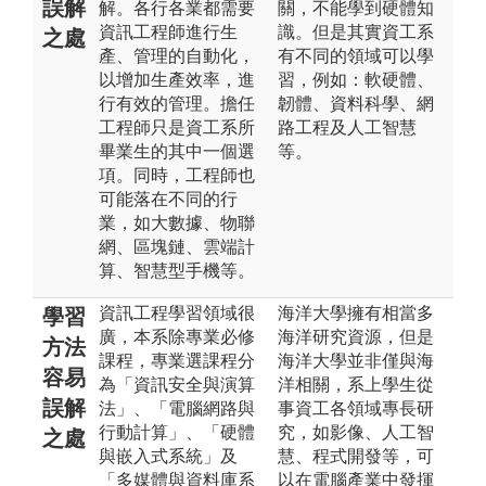
誤解
解。各行各業都需要
關，不能學到硬體知
資訊工程師進行生
識。但是其實資工系
之處
產、管理的自動化，
有不同的領域可以學
以增加生產效率，進
習，例如：軟硬體、
行有效的管理。擔任
韌體、資料科學、網
工程師只是資工系所
路工程及人工智慧
畢業生的其中一個選
等。
項。同時，工程師也
可能落在不同的行
業，如大數據、物聯
網、區塊鏈、雲端計
算、智慧型手機等。
資訊工程學習領域很
海洋大學擁有相當多
學習
廣，本系除專業必修
海洋研究資源，但是
方法
課程，專業選課程分
海洋大學並非僅與海
容易
為「資訊安全與演算
洋相關，系上學生從
誤解
法」、「電腦網路與
事資工各領域專長研
行動計算」、「硬體
究，如影像、人工智
之處
與嵌入式系統」及
慧、程式開發等，可
「多媒體與資料庫系
以在電腦產業中發揮