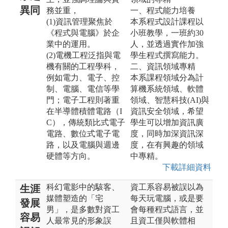
異同
務並重，
一、程式能力培養
(1)資訊管理聚焦於
本系程式設計課程以
《程式與電腦》於企
小班教學，一班約30
業中的運用。
人，並透過實作加強
(2)電機工程泛指與電
學生程式撰寫能力。
機有關的工程學科，
二、資訊領域專精
例如電力、電子、控
本系課程領域分為計
制、電腦、電信等學
算機系統領域、軟體
門；電子工程則著重
領域、智慧科技(AI)與
在半導體積體電路（I
資訊安全領域，希望
C），傳統類比式電子
學生可以增加資訊廣
電路、數位式電子電
度，同時加深資訊深
路，以及電腦與週邊
度，在有興趣的領域
硬體等方向。
中專精。
下載詳細資料
科幻電影中的駭客、
資工系容易被誤以為
生涯
媒體塑造的「宅
每天玩電腦，或是要
發展
男」，是多數對資工
會每種程式語言，並
容易
人最常見的形象誤
且資工僅與軟體相