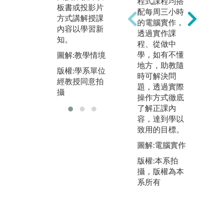
訓練邏輯分析
程式課程均搭
板書或投影片
摩
與團隊溝通的
配每周三小時
方式講解授課
步
能力。
的電腦實作，
內容以學習新
自
透過實作課
圖解:學生討論
知。
程、從做中
圖
情境
學，如有不懂
圖解:教學情境
討
版權:學系單位
地方，助教隨
版權:學系單位
版
經同學同意拍
時可解決問
經教授同意拍
經
攝
題，透過實際
攝
攝
操作方式徹底
了解正課內
容，達到學以
致用的目標。
圖解:電腦實作
版權:本系拍
攝，版權為本
系所有