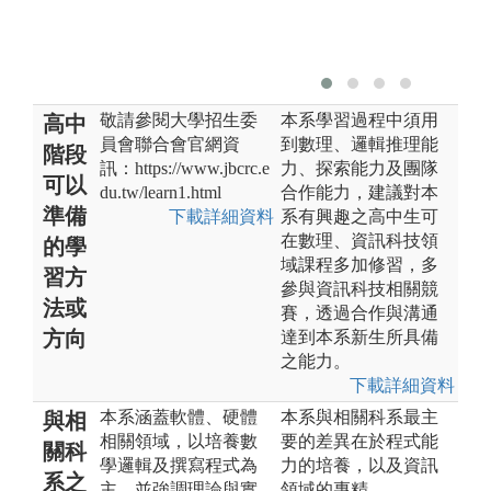
敬請參閱大學招生委
本系學習過程中須用
高中
員會聯合會官網資
到數理、邏輯推理能
階段
訊：https://www.jbcrc.e
力、探索能力及團隊
可以
du.tw/learn1.html
合作能力，建議對本
準備
下載詳細資料
系有興趣之高中生可
在數理、資訊科技領
的學
域課程多加修習，多
習方
參與資訊科技相關競
法或
賽，透過合作與溝通
方向
達到本系新生所具備
之能力。
下載詳細資料
本系涵蓋軟體、硬體
本系與相關科系最主
與相
相關領域，以培養數
要的差異在於程式能
關科
學邏輯及撰寫程式為
力的培養，以及資訊
系之
主，並強調理論與實
領域的專精