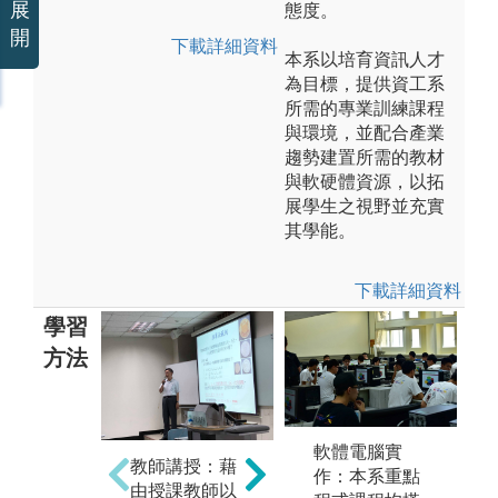
展
態度。
開
下載詳細資料
本系以培育資訊人才
為目標，提供資工系
所需的專業訓練課程
與環境，並配合產業
趨勢建置所需的教材
與軟硬體資源，以拓
展學生之視野並充實
其學能。
下載詳細資料
學習
方法
分組討論：針
自
對特定議題進
軟體電腦實
教師講授：藉
習
行分組討論，
作：本系重點
由授課教師以
查