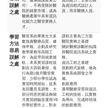
司、健康維護產業公
資訊能力，主要出路
誤解
司〉，不再受限於醫
為資訊程式設計人
院的就業市場，成為
員，而非醫務人員。
之處
醫療產業中具有資訊
化能力之醫管實務人
才。
醫管系的畢業生大多
課程主要為三方面
學習
數負責醫療品質、健
醫院實務之基礎
方法
保申報、企劃及研究
關於醫療診斷的知識
容易
教學業務等高階工
與醫院資訊系統之實
誤解
作，為提早與就業接
務。
軌，本系實習課程規
資訊工程之基礎
之處
劃在大四前暑假，進
規劃程式架構，做為
行為期2個月醫管實
實務系統開發之準
習，少部分學生認為
備。
實習時間很短，從系
創新應用
友回覆意見調查，大
運用醫療背景與資訊
部分同意把握這兩個
工程的技術，以實務
月實習經驗並運用3年
為導向、完成跨領域
所學於實作上，對未
的創新應用。