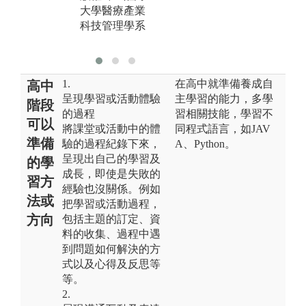
大醫院實習
大學醫療產業
版權:陳亭君同
科技管理學系
學提供
1.
在高中就準備養成自
高中
呈現學習或活動體驗
主學習的能力，多學
階段
的過程
習相關技能，學習不
可以
將課堂或活動中的體
同程式語言，如JAV
準備
驗的過程紀錄下來，
A、Python。
呈現出自己的學習及
的學
成長，即使是失敗的
習方
經驗也沒關係。例如
法或
把學習或活動過程，
方向
包括主題的訂定、資
料的收集、過程中遇
到問題如何解決的方
式以及心得及反思等
等。
2.