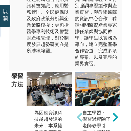
訊科技知識，應用醫
別強調專題製作與產
展
務管理、全民健保以
業實習，與教學醫院
開
及政府政策分析與企
的資訊中心合作，聘
業策略模擬；更包括
請相關醫資產業專家
醫學專利技術及智慧
擔任業師與協同教
財產權管理，對於制
學，讓學生以實務為
度發展趨勢研究亦是
導向，建立完整產學
所涉獵範圍。
合作管道，完成多項
的專案、以及完整的
業界實習。
學習
方法
自主學習：
本
為因應資訊科
學習過程除了
學
技越趨發達的
老師教學引
培
未來，本系提