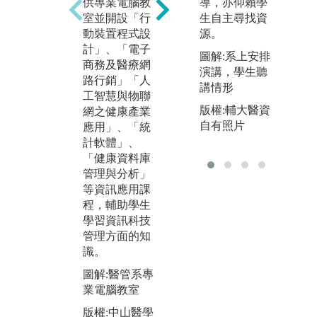
導，亦仰賴學
的
供專業電腦教
實習除了印證
生自主尋找資
熱
室並開設「行
在校所學的知
源。
溝
動裝置程式設
識理論外，亦
力
計」、「電子
圖解:系上安排
可讓學生提前
壓
商務及醫療網
演講，學生聽
瞭解、學習就
關
路行銷」「人
講情形
業場域所需的
讓
工智慧與物聯
實務技能，本
版權:輔大醫資
見
網之健康產業
系除了開授一
自有照片
外
應用」、「統
般管理課程
一
計軟體」、
外，亦開設健
力
「健康資料庫
康保險、病歷
英
管理與分析」
與疾病管理、
暑
等資訊應用課
醫療品質管
營
程，輔助學生
理、醫務策略
學習資訊科技
圖
管理等，使學
管理方面的知
領
生具備理論與
識。
實務的能力。
版
圖解:醫管系專
大
圖解:104級陳
業電腦教室
科
亭君同學至臺
版權:中山醫學