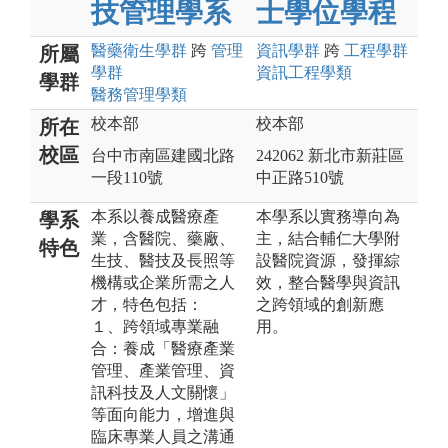
技管理學系
士學位學程
醫藥衛生
學群
跨
管理
資訊
學群
跨
工程
學群
所屬
學群
資訊工程
學類
學群
醫務管理
學類
校本部
校本部
所在
校區
台中市南區建國北路
242062 新北市新莊區
一段110號
中正路510號
本系以養成醫療產
本學系以實務導向為
學系
業，含醫院、藥廠、
主，結合輔仁大學附
特色
生技、醫技及長照等
設醫院資源，發揮綜
機構或企業所需之人
效，整合醫學與資訊
才，特色包括：
之跨領域的創新應
１、跨領域專業融
用。
合：養成「醫療產業
管理、產業管理、資
訊科技及人文關懷」
等面向能力，增進與
臨床專業人員之溝通