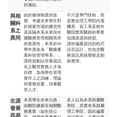
的連結。
由於健保制度的改
不只是專門技術，而
與相
變、考慮未來學生對
是整合理工學院內電
關科
於就業市場的擴充性
機系、資工系及校外
系之
及區隔本系未來與全
醫院體系醫師的專業
異同
國醫務管理相關系所
知識資源與師資。
的差異性，本系於96
課程偏重資訊的程式
學年度改為「醫療產
語言設計，也包含醫
業科技管理學系」，
療資訊系統開發及創
課程規劃以培養資訊
新應用。
化之醫管實務人才為
目標，加強學生管理
實作上之訓練，理論
與實務並重，培養醫
管人才。
本系學生未來出路，
多人以為本系歸屬醫
生涯
由醫院擴展至相關醫
學院，其實本系隸屬
發展
療產業〈如生技公
理工學院，因此偏重
容易