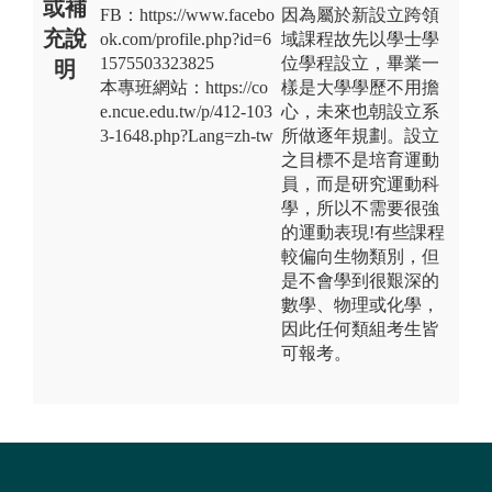
或補
FB：https://www.facebo
因為屬於新設立跨領
充說
ok.com/profile.php?id=6
域課程故先以學士學
1575503323825
位學程設立，畢業一
明
本專班網站：https://co
樣是大學學歷不用擔
e.ncue.edu.tw/p/412-103
心，未來也朝設立系
3-1648.php?Lang=zh-tw
所做逐年規劃。設立
之目標不是培育運動
員，而是研究運動科
學，所以不需要很強
的運動表現!有些課程
較偏向生物類別，但
是不會學到很艱深的
數學、物理或化學，
因此任何類組考生皆
可報考。