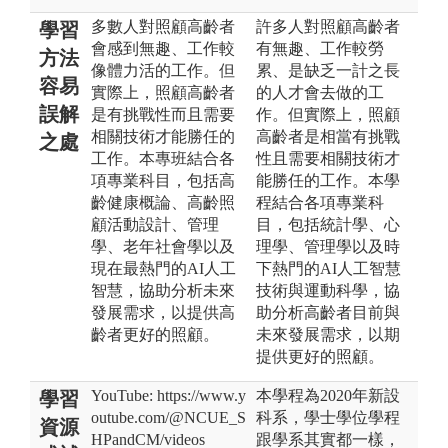
多數人對照顧高齡者
許多人對照顧高齡者
學習
會感到無趣、工作較
有無趣、工作較勞
方法
像體力活的工作。但
累、是缺乏一計之長
容易
實際上，照顧高齡者
的人才會去做的工
誤解
是有挑戰性而且需要
作。但實際上，照顧
相關技術才能勝任的
高齡者是相當有挑戰
之處
工作。本專班結合各
性且需要相關技術才
項專業科目，包括高
能勝任的工作。本學
齡健康概論、高齡照
程結合各項專業科
顧活動設計、管理
目，包括統計學、心
學、老年社會學以及
理學、管理學以及時
現在最熱門的AI人工
下熱門的AI人工智慧
智慧，協助分析未來
技術與運動科學，協
發展需求，以提供高
助分析高齡者目前與
齡者更好的照顧。
未來發展需求，以期
提供更好的照顧。
YouTube: https://www.y
本學程為2020年新設
學習
outube.com/@NCUE_S
科系，學士學位學程
資源
HPandCM/videos
跟學系其實都一樣，