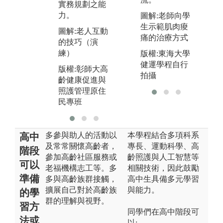
實務規劃之能
民專班
版
力。
圖解:老師向學
齡
生示範肌肉痠
圖解:老人互動
照
痛的治療方式
的技巧（演
民
練）
版權:東海大學
健運學程自行
版權:彰師大高
拍攝
齡健康促進與
照護管理原住
民專班
多參與助人的活動以
本學程結合多項科系
高中
及常常關懷高齡者，
專長、運動科學、高
階段
參加高齡社區服務或
齡照護與人工智慧等
可以
老福機構志工等。多
相關技術，因此鼓勵
準備
多與高齡族群接觸，
高中生具備多元學習
擴展自己對於高齡族
與能力。
的學
群的理解與視野。
習方
同學們在高中階段可
法或
以: