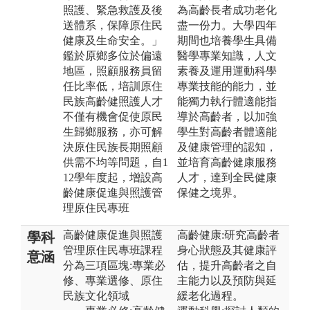
照護、緊急救護及後
為高齡長者成功老化
送體系，保障原住民
盡一份力。大學四年
健康及生命安全。」
期間也培養學生具備
鑑於原鄉多位於偏遠
醫學專業知識，人文
地區，照顧服務員留
素養及運用運動科學
任比率低，培訓原住
專業技能的能力，並
民族高齡健照護人才
能獨力執行體適能指
不僅有機會促使原民
導於高齡者，以加強
生歸鄉服務，亦可解
學生對高齡者體適能
決原住民族長期照顧
及健康管理的認知，
供需不均等問題，自1
並培育高齡健康服務
12學年度起，增設高
人才，達到全民健康
齡健康促進與照護管
保健之境界。
理原住民專班
高齡健康促進與照護
高齡健康:研究高齡者
學科
管理原住民專班課程
身心狀態及其健康評
意涵
分為三項區塊:專業必
估，提升高齡者之自
修、專業選修、原住
主能力以及預防與延
民族文化領域
緩老化過程。