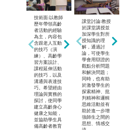
技術面:以教師
廣泛介紹原住
以
課堂討論:教授
歷年帶領高齡
民族社會、部
演
於課堂講授並
者活動的經驗
落與傳藝文化
及
加深學生對所
為主，內容包
基礎層面之重
了
授知識的理
含跟老人互動
要議題，包含
作
解，通過討
的技巧（演
了台灣部落介
作
論，可使學生
練）、高齡學
紹、聚落組
的
學會用辯證的
習方案設計、
織、年齡階級
田
觀點分析問題
課程延伸活動
與親族組織
談
和解決問題；
的技巧，以及
等，連結到原
技
同時，也有助
溝通與表達技
住民的生活文
巧
於激發學生的
巧。希望經由
化及其內涵。
樂
探索精神、批
理論與實務的
獲
判精神和邏輯
探討，使同學
圖解:原住民族
的
思維活動並有
建立高齡身心
傳統療癒用品
助於進一步增
健康之知能，
圖
版權:彰師大高
強師生之間的
並協助學生具
學
齡健康促進與
思想、情感交
備高齡者教育
帶
照護管理原住
流。