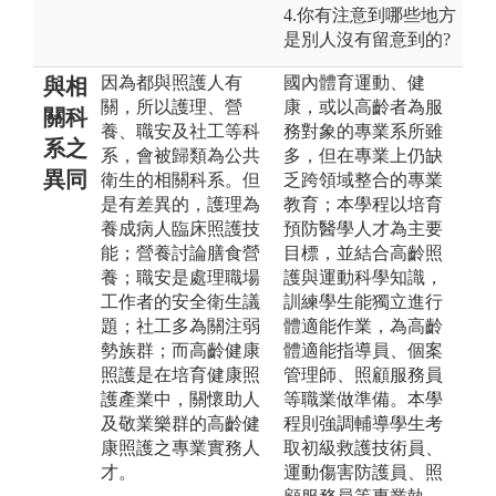
4.你有注意到哪些地方
是別人沒有留意到的?
因為都與照護人有
國內體育運動、健
與相
關，所以護理、營
康，或以高齡者為服
關科
養、職安及社工等科
務對象的專業系所雖
系之
系，會被歸類為公共
多，但在專業上仍缺
異同
衛生的相關科系。但
乏跨領域整合的專業
是有差異的，護理為
教育；本學程以培育
養成病人臨床照護技
預防醫學人才為主要
能；營養討論膳食營
目標，並結合高齡照
養；職安是處理職場
護與運動科學知識，
工作者的安全衛生議
訓練學生能獨立進行
題；社工多為關注弱
體適能作業，為高齡
勢族群；而高齡健康
體適能指導員、個案
照護是在培育健康照
管理師、照顧服務員
護產業中，關懷助人
等職業做準備。本學
及敬業樂群的高齡健
程則強調輔導學生考
康照護之專業實務人
取初級救護技術員、
才。
運動傷害防護員、照