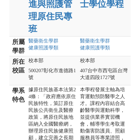
進與照護管
士學位學程
理原住民專
班
醫藥衛生
學群
醫藥衛生
學群
所屬
健康照護
學類
健康照護
學類
學群
校本部
校本部
所在
校區
500207彰化市進德路1
407台中市西屯區台灣
號
大道四段1727號
據原住民族基本法第2
本學程發展主軸為培
學系
4條：「政府應依原住
育運動預防醫學之人
特色
民族特性，策訂原住
才。課程內容結合高
民族公共衛生及醫療
齡醫學與運動科學，
政策，將原住民族地
並提供業界實習機
區納入全國醫療網，
會，輔導學生考取運
辦理原住民族健康照
動傷害防護員、照顧
顧，建立完善之長期
服務員等專業證照，