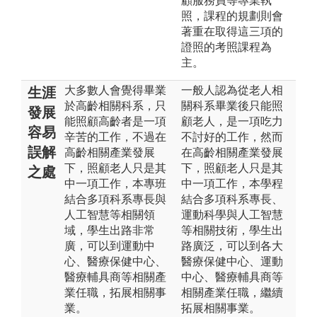
顧服務員等專業執
照，課程的規劃則會
著重在取得這三項的
證照的考照課程為
主。
大多數人會覺得畢業
一般人認為從老人相
生涯
於高齡相關科系，只
關科系畢業後只能照
發展
能照顧高齡者是一項
顧老人，是一項吃力
容易
辛苦的工作，不過在
不討好的工作，然而
誤解
高齡相關產業發展
在高齡相關產業發展
下，照顧老人只是其
下，照顧老人只是其
之處
中一項工作，本專班
中一項工作，本學程
結合多項科系專長與
結合多項科系專長、
人工智慧等相關領
運動科學與人工智慧
域，學生出路非常
等相關技術，學生出
廣，可以到運動中
路廣泛，可以到各大
心、醫療保健中心、
醫療保健中心、運動
醫療輔具商等相關產
中心、醫療輔具商等
業任職，拓展相關事
相關產業任職，繼續
業。
拓展相關事業。