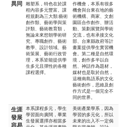
異同
雕塑系，特色在於課
作機會，本系有很多
程內容多元豐富。課
機會與台東在地的藝
程規劃為三大類:藝術
術機構、商家、文創
創作類、藝術學與策
園區合作創作、辦活
評類、藝術教育類，
動、策劃展覽與學術
無論未來想朝學術研
交流，也有承接文化
究、專職創作、藝術
部、台東縣政府等計
教學、設計領域、藝
畫案提供學生實習機
術策展、藝術行政管
會。第二種是自然環
理，本系皆能提供學
境，創作多半以自
生多元且彈性的各種
然、神話作為題材，
課程選擇。
媒材也是取於自然，
這種南島語系的文化
藝術創作，思維及創
作方式是一個完全不
同的世界。
本系課程多元，學生
美術產業學系，因為
生涯
學習面向廣闊，畢業
學習的多元化，所以
發展
生發展選擇亦相當多
未來的出入不一定侷
容易