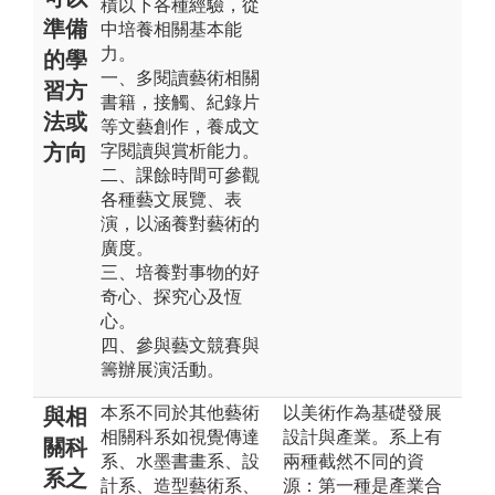
積以下各種經驗，從
準備
中培養相關基本能
力。
的學
一、多閱讀藝術相關
習方
書籍，接觸、紀錄片
法或
等文藝創作，養成文
方向
字閱讀與賞析能力。
二、課餘時間可參觀
各種藝文展覽、表
演，以涵養對藝術的
廣度。
三、培養對事物的好
奇心、探究心及恆
心。
四、參與藝文競賽與
籌辦展演活動。
本系不同於其他藝術
以美術作為基礎發展
與相
相關科系如視覺傳達
設計與產業。系上有
關科
系、水墨書畫系、設
兩種截然不同的資
系之
計系、造型藝術系、
源：第一種是產業合