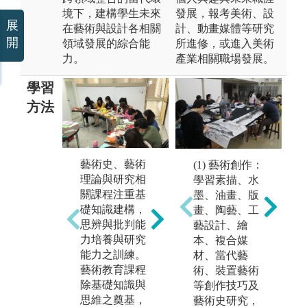
境下，建構學生未來
發展，報考美術、設
展
在藝術與設計各相關
計、動畫媒體等研究
開
領域發展的綜合能
所進修，或進入美術
力。
產業相關職場發展。
學習
方法
藝術史、藝術
創作課程提供
(1) 藝術創作：
展
理論與研究相
兼重理念與實
學習素描、水
務
關課程注重基
務的當代創作
墨、油畫、版
涯
礎知識建構，
經驗。課程多
畫、陶藝、工
能
思辨與批判能
元，透過各類
藝設計、繪
實
力培養與研究
媒材學習與跨
本、複合媒
用
能力之訓練。
域綜合課程，
材、當代藝
習
藝術教育課程
接軌當代藝術
術、裝置藝術
現
除基礎知識與
工具、手法、
等創作技巧及
習
思維之奠基，
觀念，兼重人
藝術史研究，