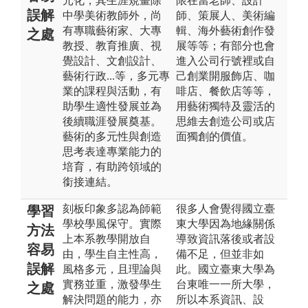
元化，其生涯規畫除
限在當老師、設計
誤解
中學美術教師外，尚
師、策展人、美術編
有專職藝術家、大專
輯、海外藝術創作發
之處
教授、教育推廣、視
展等等；有部分也會
覺設計、文創設計、
進入公司行號裡或自
藝術行政...等，多元專
己創業開服飾店、咖
業的課程與活動，有
啡店、餐飲店等等，
助學生適性發展並為
用藝術獨特及靈活的
後續職涯發展奠基。
思維去創造公司或店
藝術的多元性與創造
面獨創的價值。
思考表達專業能力的
培育，有助跨領域的
銜接連結。
刻板印象多認為師範
很多人會覺得國立臺
學習
學校學風保守。實際
東大學因為地緣關係
方法
上本系教學開放自
導致資訊落後或者設
容易
由，學生自主性高，
備不足，但並非如
誤解
風格多元，且理論與
此。國立臺東大學為
實務並重，激發學生
台東唯一一所大學，
之處
解決問題的能力，亦
所以本系資訊、設