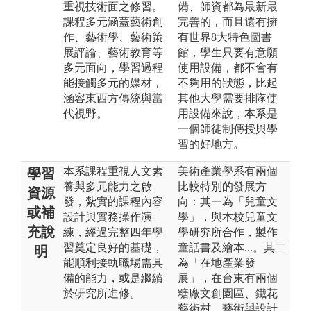
重視技術面之修習。
備、師資都為最新最
課程多元涵蓋藝術創
完善的，而且還有擁
作、藝術學、藝術策
有世界8大特色圖書
展評論、藝術教育等
館，學生只要有意願
多元面向，學習過程
使用設備，都不會有
能接觸多元的媒材，
不夠用的狀態，比起
涵容東西方傳統與當
其他大學需要排隊使
代視野。
用設備來說，本系是
一個師徒制傳授與學
習的好地方。
本系課程重視人文素
美術產業學系有兩個
學習
養與多元能力之啟
比較特別的發展方
資源
發，紮實的課程內容
向：其一為「兒童文
或補
設計與實務操作演
學」，與本校兒童文
充說
練，經過完整四年學
學研究所合作，製作
習奠定良好的基礎，
童話書及繪本...。其二
明
能順利接軌職場需具
為「在地產業發
備的能力，或是繼續
展」，在台東有兩個
於研究所進修。
糖廠文創園區、鐵花
藝術村、藝術與設計