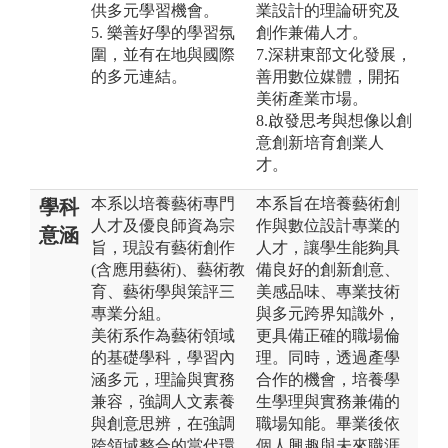
供多元學習機會。
業設計的理論研究及
5. 樂善好學的學習氛
創作兼備人才。
圍，並有在地與國際
7.深耕東部文化發展，
的多元連結。
善用數位媒體，開拓
美術產業市場。
8.啟發思考與想像以創
意創新培育創業人
才。
本系以培養藝術專門
本系旨在培養藝術創
學科
人才及優良師資為宗
作與數位設計專業的
意涵
旨，現設有藝術創作
人才，讓學生能夠具
(含應用藝術)、藝術教
備良好的創新創意、
育、藝術學與策評三
美感品味、專業技術
專業分組。
與多元跨界知識外，
美術系作為藝術領域
更具備正確的職場倫
的基礎學科，學習內
理。同時，透過產學
涵多元，理論與實務
合作的機會，培養學
兼容，強調人文素養
生學理與實務兼備的
與創意思辨，在強調
職場知能。畢業後依
跨領域整合的當代環
個人興趣與未來職涯