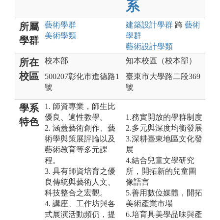
系
藝術
學群
建築設計
學群
跨
藝術
所屬
美術
學類
學群
學群
藝術設計
學類
校本部
知本校區（校本部）
所在
校區
500207彰化市進德路1
臺東市大學路二段369
號
號
1. 師資專業，師生比
學系
優良、適性教學。
1.務實開放的學群制度
特色
2. 涵蓋藝術創作、藝
2.多元與深度均衡發展
術學與策展評論以及
3.深耕臺東地區文化發
藝術教育等多元課
展
程。
4.結合兒童文學研究
3. 具有師資培育之優
所，開拓新的兒童圖
良傳統與藝術人文、
像語言
科技整合之宏觀。
5.善用數位媒體，開拓
4. 講座、工作坊與各
美術產業市場
式展演活動頻仍，提
6.培育具美學品味與產