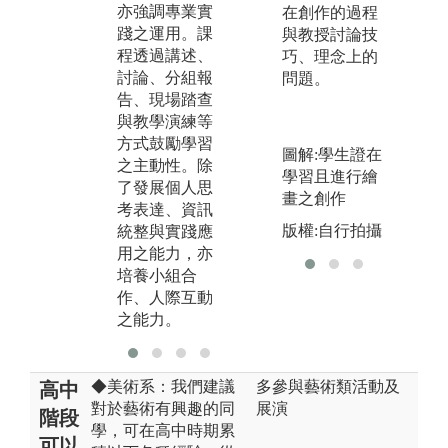
展
亦強調專業實
文關懷與創新
在創作的過程
果
踐之運用。課
表現。大三開
與教授討論技
造
程透過講述、
始並有個人創
巧、理念上的
展
討論、分組報
作空間，鼓勵
問題。
告、現場踏查
自主創作。
與教學演練等
方式鼓勵學習
圖解:學生證在
之主動性。除
學習且進行繪
了發展個人思
畫之創作
考表達、資訊
版權:自行拍攝
統整與實踐應
用之能力，亦
培養小組合
作、人際互動
之能力。
◆美術系：我們建議
多參與藝術類活動及
高中
對於藝術有興趣的同
展演
階段
學，可在高中時期累
可以