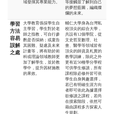
域發揮其專業能力。
等接觸並了解到自己
的夢想藍圖，編織燦
爛的未來。
大學教育係採學生自
輔仁大學身為台灣私
學習
主學習，學生對於老
校頂尖的綜合大學，
方法
師之指教，可自行參
共設有12個學院，從
容易
酌是否採納；或稟告
文史哲至數理、社
誤解
其困難、疑慮及未來
會、醫學等領域皆有
計畫等，將有助於術
頂尖的師資及札實的
之處
科或理論領域教師更
教學訓練，除此之外
加了解學生，並於教
更有近50種學分學程
學中，提升因材施教
可供學生修讀，所有
的果效。
課程除必修外皆可依
學生自身興趣選擇，
若已有明確生涯方向
者即可依此為據選擇
欲修讀之課程，若尚
在摸索階段，依然可
藉由課程多方探索人
生規劃。