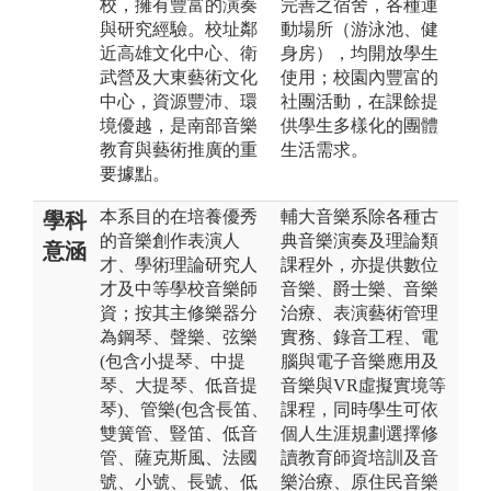
校，擁有豐富的演奏
完善之宿舍，各種運
與研究經驗。校址鄰
動場所（游泳池、健
近高雄文化中心、衛
身房），均開放學生
武營及大東藝術文化
使用；校園內豐富的
中心，資源豐沛、環
社團活動，在課餘提
境優越，是南部音樂
供學生多樣化的團體
教育與藝術推廣的重
生活需求。
要據點。
本系目的在培養優秀
輔大音樂系除各種古
學科
的音樂創作表演人
典音樂演奏及理論類
意涵
才、學術理論研究人
課程外，亦提供數位
才及中等學校音樂師
音樂、爵士樂、音樂
資；按其主修樂器分
治療、表演藝術管理
為鋼琴、聲樂、弦樂
實務、錄音工程、電
(包含小提琴、中提
腦與電子音樂應用及
琴、大提琴、低音提
音樂與VR虛擬實境等
琴)、管樂(包含長笛、
課程，同時學生可依
雙簧管、豎笛、低音
個人生涯規劃選擇修
管、薩克斯風、法國
讀教育師資培訓及音
號、小號、長號、低
樂治療、原住民音樂