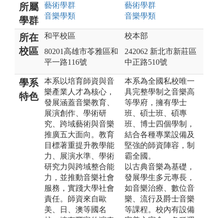
藝術
學群
藝術
學群
所屬
音樂
學類
音樂
學類
學群
和平校區
校本部
所在
校區
80201高雄市苓雅區和
242062 新北市新莊區
平一路116號
中正路510號
本系以培育師資與音
本系為全國私校唯一
學系
樂產業人才為核心，
具完整學制之音樂高
特色
發展涵蓋音樂教育、
等學府，擁有學士
展演創作、學術研
班、碩士班、碩專
究、跨域藝術與音樂
班、博士四個學制，
推廣五大面向。教育
結合各種專業設備及
目標著重提升教學能
堅強的師資陣容，制
力、展演水準、學術
霸全國。
研究力與跨域整合能
以古典音樂為基礎，
力，並推動音樂社會
發展學生多元專長，
服務，實踐大學社會
如音樂治療、數位音
責任。師資來自歐
樂、流行及爵士音樂
美、日、澳等國名
等課程。校內有設備