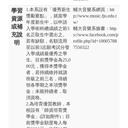
1.本系設有「優秀新生
輔大音樂系網頁：htt
學習
獎勵要點」，就當學
p://www.music.fju.edu.t
資源
年度新生中，以申請
w/
或補
入學術科總成績之前3
輔大音樂系臉書：http
充說
名正取生中選出之。
s://www.facebook.com/p
若有缺額，名額流用
rofile.php?id=10005788
明
至以前3志願考試分發
7550322
入學成績最優秀之學
生。目前獎學金為25,0
00元，獲得本獎學金
者，若持續維持就讀
班級之前三名，得續
領各學期之本項獎學
金；未能持續者，取
消資格。
2.為培育優質教師，本
校設有「師資培育獎
學金」(詳如附件)；目
前獎學金額度每人每