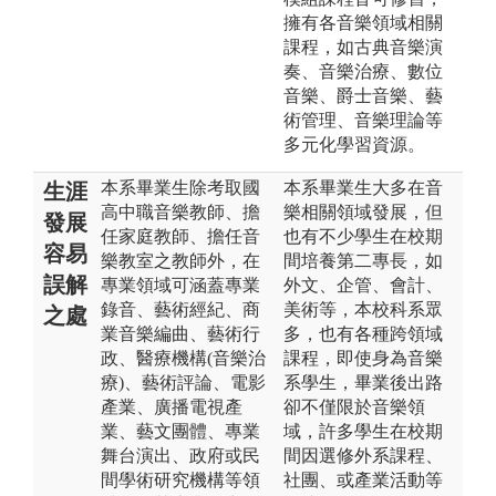
擁有各音樂領域相關
課程，如古典音樂演
奏、音樂治療、數位
音樂、爵士音樂、藝
術管理、音樂理論等
多元化學習資源。
本系畢業生除考取國
本系畢業生大多在音
生涯
高中職音樂教師、擔
樂相關領域發展，但
發展
任家庭教師、擔任音
也有不少學生在校期
容易
樂教室之教師外，在
間培養第二專長，如
誤解
專業領域可涵蓋專業
外文、企管、會計、
錄音、藝術經紀、商
美術等，本校科系眾
之處
業音樂編曲、藝術行
多，也有各種跨領域
政、醫療機構(音樂治
課程，即使身為音樂
療)、藝術評論、電影
系學生，畢業後出路
產業、廣播電視產
卻不僅限於音樂領
業、藝文團體、專業
域，許多學生在校期
舞台演出、政府或民
間因選修外系課程、
間學術研究機構等領
社團、或產業活動等