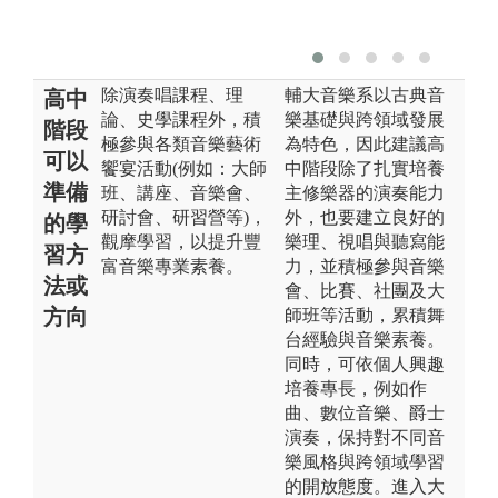
除演奏唱課程、理
輔大音樂系以古典音
高中
論、史學課程外，積
樂基礎與跨領域發展
階段
極參與各類音樂藝術
為特色，因此建議高
可以
饗宴活動(例如：大師
中階段除了扎實培養
準備
班、講座、音樂會、
主修樂器的演奏能力
研討會、研習營等)，
外，也要建立良好的
的學
觀摩學習，以提升豐
樂理、視唱與聽寫能
習方
富音樂專業素養。
力，並積極參與音樂
法或
會、比賽、社團及大
方向
師班等活動，累積舞
台經驗與音樂素養。
同時，可依個人興趣
培養專長，例如作
曲、數位音樂、爵士
演奏，保持對不同音
樂風格與跨領域學習
的開放態度。進入大