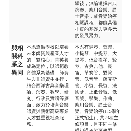
學後，無論選擇古典
演奏、應用音樂、爵
士音樂，或音樂治療
相關課程，都能具備
扎實的基礎與更多元
的發展潛力。
本系遵循學校以培養
本系有鋼琴、聲樂、
與相
未來師資與產業人才
小提琴、中提琴、大
關科
的「雙核心」菁英養
提琴、低音提琴、豎
系之
成為定位，以師範教
琴、古典吉他、長
異同
育體系為基礎，師資
笛、單簧管、雙簧
生與非師資生並行，
管、低音管、薩克斯
結合西洋古典音樂理
管、小號、長號、法
論、演奏、教學、研
國號、上低音號、低
究、行政及實踐等層
音號、擊樂、作曲、
面，致力於培育音樂
應用音樂、爵士音
師資與藝術高級專業
樂、音樂治療(115學年
人才並重視社會服
正式招生)，共23種主
務。
修項目，且不同主修
模組課程皆可修習，