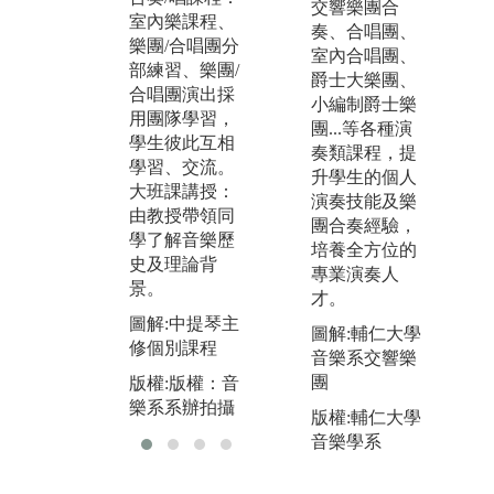
交響樂團合
室內樂課程、
程、鋼琴合作
班
奏、合唱團、
樂團/合唱團分
實務，採小組
室內合唱團、
圖
部練習、樂團/
教學。
爵士大樂團、
實
合唱團演出採
小編制爵士樂
圖解:室內樂合
版
用團隊學習，
團...等各種演
奏演出
樂
學生彼此互相
奏類課程，提
版權:版權：音
學習、交流。
升學生的個人
樂系系辦拍攝
大班課講授：
演奏技能及樂
由教授帶領同
團合奏經驗，
學了解音樂歷
培養全方位的
史及理論背
專業演奏人
景。
才。
樂
圖解:中提琴主
圖解:輔仁大學
修個別課程
音樂系交響樂
團
版權:版權：音
樂系系辦拍攝
版權:輔仁大學
音樂學系