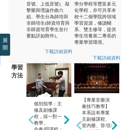
音號、上低音號)、敲
學分學程等豐富多元
擊樂與理論作曲六
化學程，亦可共享本
組。學生分為師培與
校十二個學院跨領域
非師培生(師資培育與
學習資源，修讀輔
非師資培育學生並行
系、雙主修等，提供
要點詳如附件)。
學生培養第二專長的
展
專業學習環境。
開
下載詳細資料
下載詳細資料
學習
方法
【專業音樂演
個別指導：主
室內樂合奏、
理
奏技巧教學】
修及副修課
鋼琴伴奏、總
類
本系設有專業
程，採一對一
譜視奏、中小
樂
主副修課程、
教學。
學教師歌唱基
唱
室內樂、管/弦/
合奏/唱課程：
本技巧等課
等