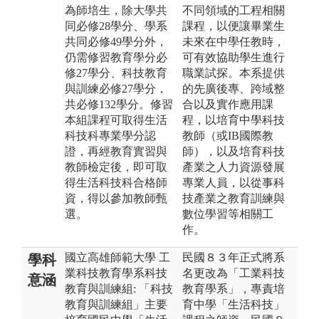
為師培生，除大學共
不同領域的工程相關
同必修28學分、學系
課程，以便讓畢業生
共同必修49學分外，
未來在中學任教時，
仍需修習教育學分必
可有效協助學生進行
修27學分、科技教育
職業試探。本系提供
與訓練必修27學分，
的先廣後專、跨域整
共必修132學分。修習
合以及實作應用課
本組課程可取得生活
程，以培育中學科技
科技科專業學分認
教師（或IB國際教
證，再經教育實習與
師），以及培育科技
教師檢定後，即可取
產業之人力資源發展
得生活科技科合格師
專業人員，以從事科
資，得以參加教師甄
技產業之教育訓練與
選。
數位學習等相關工
作。
國立高雄師範大學 工
民國８３年正式將系
學科
業科技教育學系科技
名更改為「工業科技
意涵
教育與訓練組: 「科技
教育學系」，專責培
教育與訓練組」主要
育中學「生活科技」