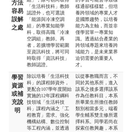
方法
「生活科技科」教師
樣通卻樣樣鬆，但培
容易
認證外，也可選讀
養跨領域的專業人才
誤解
「能源與冷凍空調
是國際趨勢，以培養
組」的專業知能學
能力為主軸，而並非
之處
科，取得高職「冷凍
僅學習單一專業知
空調組」教師。再
識。透過結合產業的
者，若擴增學習範圍
跨領域專題來培養跨
至資訊科技，將可同
域能力，是未來業界
時取得「資訊科技」
迫切需要的重要人
教師認證。
才。
除以培養「生活科技
以從事教職而言，不
學習
科」的課程師資外，
同於其他系所，進入
資源
更配合107學年度開始
該系之後多選擇該系
或補
實施的12年課程綱科
作為任教科目，本系
充說
技領域「生活科技
所畢業生所擔任教師
科」課程內涵之「工
類別相當多元，端看
明
程教育」需求。強化
學生輔系雙主修所選
機構結構、數位控制
擇科系。同學若尚在
等工程內涵，並透過
探索任教興趣，本系