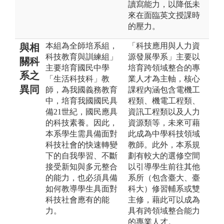
讀寫能力，以降低未
來在面臨英文授課時
的壓力。
本組為全師培系組，
「科技應用與人力資
與相
科技教育與訓練組」
源發展學系」主要以
關科
主要培育國民中學
培育跨領域整合的專
系之
「生活科技科」教
業人才為主軸，核心
異同
師，為我國義務教育
課程內涵包含電機工
中，培育我國國民具
程類、機電工程類、
備21世紀，國民應具
資訊工程類以及人力
的科技素養。因此，
資源類等，未來可藉
本系學生需具備面對
此成為中學科技領域
科技社會的快速轉變
教師。此外，本系規
下的自我學習、不斷
劃有較大的選修空間
接受新知與多元整合
以引導學生前往其他
的能力，也必須具備
系所（包含臺大、臺
如何教導學生具面對
科大）修習輔系或雙
科技社會應有的能
主修，藉此可以成為
力。
具有跨領域整合能力
的專業人才。