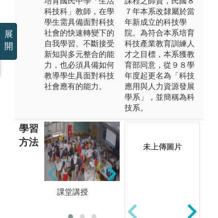
培育國民中學「生活
課程之師資，民國８
科技科」教師，在學
７年本系改隸屬於當
學生需具備面對科技
年新成立的科技學
社會的快速轉變下的
院。為符合本系培育
展
自我學習、不斷接受
科技產業教育訓練人
開
新知與多元整合的能
才之目標，本系獲教
力，也必須具備如何
育部同意，從９８學
教導學生具面對科技
年度起更名為「科技
社會應有的能力。
應用與人力資源發展
學系」，並簡稱為科
技系。
學習
方法
未上傳圖片
實作訓練-專題
教
課堂講授
成果報告。