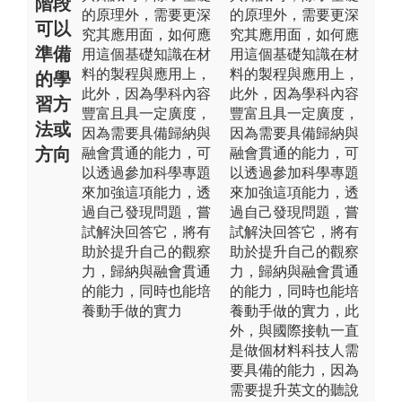
階段
的原理外，需要更深
的原理外，需要更深
可以
究其應用面，如何應
究其應用面，如何應
準備
用這個基礎知識在材
用這個基礎知識在材
料的製程與應用上，
料的製程與應用上，
的學
此外，因為學科內容
此外，因為學科內容
習方
豐富且具一定廣度，
豐富且具一定廣度，
法或
因為需要具備歸納與
因為需要具備歸納與
方向
融會貫通的能力，可
融會貫通的能力，可
以透過參加科學專題
以透過參加科學專題
來加強這項能力，透
來加強這項能力，透
過自己發現問題，嘗
過自己發現問題，嘗
試解決回答它，將有
試解決回答它，將有
助於提升自己的觀察
助於提升自己的觀察
力，歸納與融會貫通
力，歸納與融會貫通
的能力，同時也能培
的能力，同時也能培
養動手做的實力
養動手做的實力，此
外，與國際接軌一直
是做個材料科技人需
要具備的能力，因為
需要提升英文的聽說