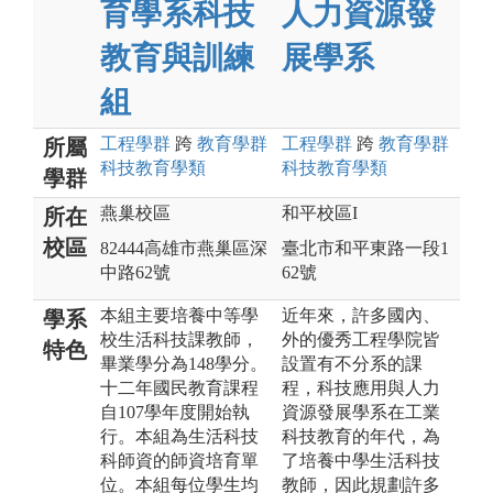
育學系科技
人力資源發
教育與訓練
展學系
組
工程
學群
跨
教育
學群
工程
學群
跨
教育
學群
所屬
科技教育
學類
科技教育
學類
學群
燕巢校區
和平校區I
所在
校區
82444高雄市燕巢區深
臺北市和平東路一段1
中路62號
62號
本組主要培養中等學
近年來，許多國內、
學系
校生活科技課教師，
外的優秀工程學院皆
特色
畢業學分為148學分。
設置有不分系的課
十二年國民教育課程
程，科技應用與人力
自107學年度開始執
資源發展學系在工業
行。本組為生活科技
科技教育的年代，為
科師資的師資培育單
了培養中學生活科技
位。本組每位學生均
教師，因此規劃許多