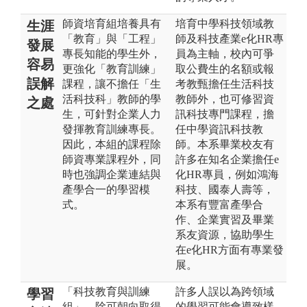
師資培育組培養具有
培育中學科技領域教
生涯
「教育」與「工程」
師及科技產業e化HR專
發展
專長知能的學生外，
員為主軸，校內可爭
容易
更強化「教育訓練」
取公費生的名額或報
誤解
課程，讓不擔任「生
考教甄擔任生活科技
活科技科」教師的學
教師外，也可修習資
之處
生，可針對企業人力
訊科技專門課程，擔
發揮教育訓練專長。
任中學資訊科技教
因此，本組的課程除
師。本系畢業校友有
師資專業課程外，同
許多在知名企業擔任e
時也強調企業連結與
化HR專員，例如鴻海
產學合一的學習模
科技、國泰人壽等，
式。
本系有豐富產學合
作、企業實習及畢業
系友資源，協助學生
在e化HR方面有專業發
展。
「科技教育與訓練
許多人誤以為跨領域
學習
組」，除可朝向取得
的學習可能會導致樣